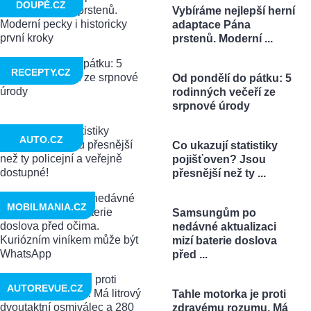
DOUPĚ.CZ
Vybíráme nejlepší herní
adaptace Pána
prstenů. Moderní ...
RECEPTY.CZ
Od pondělí do pátku: 5
rodinných večeří ze
srpnové úrody
AUTO.CZ
Co ukazují statistiky
pojišťoven? Jsou
přesnější než ty ...
MOBILMANIA.CZ
Samsungům po
nedávné aktualizaci
mizí baterie doslova
před ...
AUTOREVUE.CZ
Tahle motorka je proti
zdravému rozumu. Má