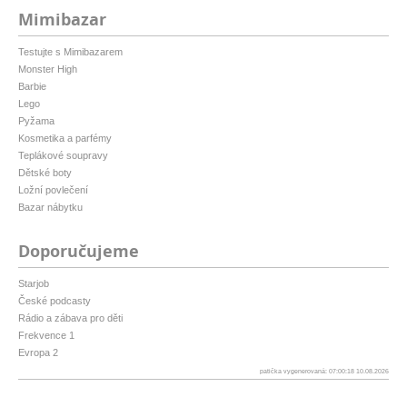
Mimibazar
Testujte s Mimibazarem
Monster High
Barbie
Lego
Pyžama
Kosmetika a parfémy
Teplákové soupravy
Dětské boty
Ložní povlečení
Bazar nábytku
Doporučujeme
Starjob
České podcasty
Rádio a zábava pro děti
Frekvence 1
Evropa 2
patička vygenerovaná: 07:00:18 10.08.2026