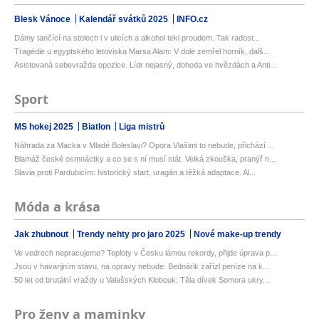
Blesk Vánoce
Kalendář svátků 2025
INFO.cz
Dámy tančící na stolech i v ulicích a alkohol tekl proudem. Tak radost...
Tragédie u egyptského letoviska Marsa Alam: V dole zemřel horník, dalš...
Asistovaná sebevražda opozice. Lídr nejasný, dohoda ve hvězdách a Anti...
Sport
MS hokej 2025
Biatlon
Liga mistrů
Náhrada za Macka v Mladé Boleslavi? Opora Vlašimi to nebude, přichází ...
Blamáž české osmnáctky a co se s ní musí stát. Velká zkouška, pranýř n...
Slavia proti Pardubicím: historický start, uragán a těžká adaptace. Al...
Móda a krása
Jak zhubnout
Trendy nehty pro jaro 2025
Nové make-up trendy
Ve vedrech nepracujeme? Teploty v Česku lámou rekordy, přijde úprava p...
Jsou v havarijním stavu, na opravy nebude: Bednárik zařízl peníze na k...
50 let od brutální vraždy u Valašských Klobouk: Těla dívek Somora ukry...
Pro ženy a maminky