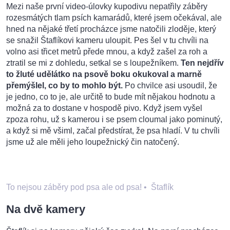
Mezi naše první video-úlovky kupodivu nepatřily záběry
rozesmátých tlam psích kamarádů, které jsem očekával, ale
hned na nějaké třetí procházce jsme natočili zloděje, který
se snažil Štaflíkovi kameru uloupit. Pes šel v tu chvíli na
volno asi třicet metrů přede mnou, a když zašel za roh a
ztratil se mi z dohledu, setkal se s loupežníkem.
Ten nejdřív
to žluté udělátko na psově boku okukoval a marně
přemýšlel, co by to mohlo být.
Po chvilce asi usoudil, že
je jedno, co to je, ale určitě to bude mít nějakou hodnotu a
možná za to dostane v hospodě pivo. Když jsem vyšel
zpoza rohu, už s kamerou i se psem cloumal jako pominutý,
a když si mě všiml, začal předstírat, že psa hladí. V tu chvíli
jsme už ale měli jeho loupežnický čin natočený.
To nejsou záběry pod psa ale od psa!
•
Štaflík
Na dvě kamery