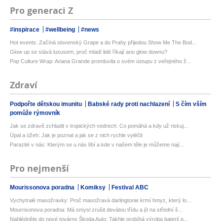
Pro generaci Z
#inspirace
#wellbeing
#news
Hot events: Začíná slovenský Grape a do Prahy přijedou Show Me The Bod...
Glow up se stává luxusem, proč mladí lidé říkají ano glow downu?
Pop Culture Wrap: Ariana Grande promluvila o svém ústupu z veřejného ž...
Zdraví
Podpořte dětskou imunitu
Babské rady proti nachlazení
S čím vším
pomůže rýmovník
Jak se zdravě zchladit v tropických vedrech: Co pomáhá a kdy už riskuj...
Úpal a úžeh: Jak je poznat a jak se z nich rychle vyléčit
Parazité v nás: Kterým se u nás líbí a kde v našem těle je můžeme nají...
Pro nejmenší
Mourissonova poradna
Komiksy
Festival ABC
Vychytralé masožravky: Proč masožravá darlingtonie krmí hmyz, který lo...
Mourrisonova poradna: Má smysl zrušit devátou třídu a jít na střední š...
Nahlédněte do nové továrny Škoda Auto: Takhle probíhá výroba baterií p...