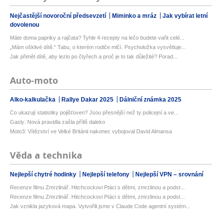
Nejčastější novoroční předsevzetí
Miminko a mráz
Jak vybírat letní
dovolenou
Máte doma papriky a rajčata? Tyhle 4 recepty na lečo budete vařit celé...
„Mám ošklivé dítě.“ Tabu, o kterém rodiče mlčí. Psycholožka vysvětluje...
Jak přimět dítě, aby lezlo po čtyřech a proč je to tak důležité? Porad...
Auto-moto
Alko-kalkulačka
Rallye Dakar 2025
Dálniční známka 2025
Co ukazují statistiky pojišťoven? Jsou přesnější než ty policejní a ve...
Gasly: Nová pravidla zašla příliš daleko
Moto3: Vítězství ve Velké Británii nakonec vybojoval David Almansa
Věda a technika
Nejlepší chytré hodinky
Nejlepší telefony
Nejlepší VPN – srovnání
Recenze filmu Zmrzlinář. Hitchcockovi Ptáci s dětmi, zmrzlinou a podst...
Recenze filmu Zmrzlinář. Hitchcockovi Ptáci s dětmi, zmrzlinou a podst...
Jak vznikla jazyková mapa. Vytvořili jsme v Claude Code agentní systém...