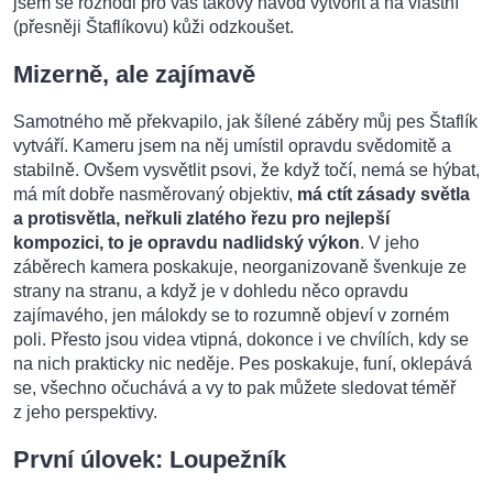
jsem se rozhodl pro vás takový návod vytvořit a na vlastní
(přesněji Štaflíkovu) kůži odzkoušet.
Mizerně, ale zajímavě
Samotného mě překvapilo, jak šílené záběry můj pes Štaflík
vytváří. Kameru jsem na něj umístil opravdu svědomitě a
stabilně. Ovšem vysvětlit psovi, že když točí, nemá se hýbat,
má mít dobře nasměrovaný objektiv,
má ctít zásady světla
a protisvětla, neřkuli zlatého řezu pro nejlepší
kompozici, to je opravdu nadlidský výkon
. V jeho
záběrech kamera poskakuje, neorganizovaně švenkuje ze
strany na stranu, a když je v dohledu něco opravdu
zajímavého, jen málokdy se to rozumně objeví v zorném
poli. Přesto jsou videa vtipná, dokonce i ve chvílích, kdy se
na nich prakticky nic neděje. Pes poskakuje, funí, oklepává
se, všechno očuchává a vy to pak můžete sledovat téměř
z jeho perspektivy.
První úlovek: Loupežník