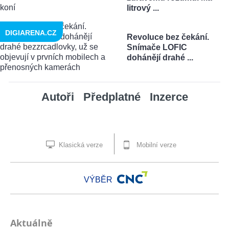
litrový ...
DIGIARENA.CZ
Revoluce bez čekání.
Snímače LOFIC
dohánějí drahé ...
Autoři
Předplatné
Inzerce
Klasická verze
Mobilní verze
VÝBĚR
Aktuálně