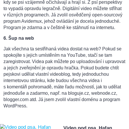
kdy se psi vzájemně očichávají a hrají si. Z psí perspektivy
to vypadá opravdu legračně. Digitální video můžete stříhat
v různých programech. Já zvolil osvědčený open-sourcový
program Avidemux, jehož ovládání je docela jednoduché.
Program je zdarma a v češtině ke stáhnutí na internetu.
6. Šup na web
Jak všechna ta sestřihaná videa dostat na web? Pokud se
spokojíte s jejich umístěním na YouTube, stačí se tam
zaregistrovat. Videa pak můžete po uploadování i upravovat
a jejich zveřejnění je opravdu hračka. Pokud budete chtít
pejskovi udělat vlastní videoblog, tedy jednoduchou
internetovou stránku, kde budou všechna videa i
s komentáři pohromadě, máte řadu možností, jak to udělat
jednoduše a zadarmo, např. na bloguje.cz, webnode.cz,
blogger.com atd. Já jsem zvolil vlastní doménu a program
WordPress.
Video pod psa. Hafan