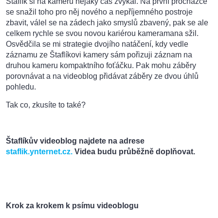
Štaflík si na kameru nějaký čas zvykal. Na první procházce
se snažil toho pro něj nového a nepříjemného postroje
zbavit, válel se na zádech jako smyslů zbavený, pak se ale
celkem rychle se svou novou kariérou kameramana sžil.
Osvědčila se mi strategie dvojího natáčení, kdy vedle
záznamu ze Štaflíkovi kamery sám pořizuji záznam na
druhou kameru kompaktního foťáčku. Pak mohu záběry
porovnávat a na videoblog přidávat záběry ze dvou úhlů
pohledu.
Tak co, zkusíte to také?
Štaflíkův videoblog najdete na adrese
staflik.ynternet.cz.
Videa budu průběžně doplňovat.
Krok za krokem k psímu videoblogu