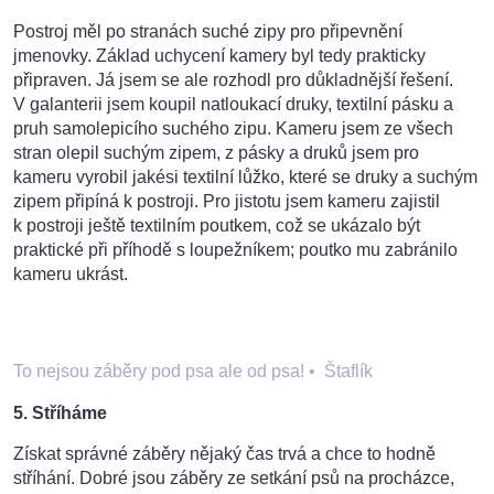
Postroj měl po stranách suché zipy pro připevnění
jmenovky. Základ uchycení kamery byl tedy prakticky
připraven. Já jsem se ale rozhodl pro důkladnější řešení.
V galanterii jsem koupil natloukací druky, textilní pásku a
pruh samolepicího suchého zipu. Kameru jsem ze všech
stran olepil suchým zipem, z pásky a druků jsem pro
kameru vyrobil jakési textilní lůžko, které se druky a suchým
zipem připíná k postroji. Pro jistotu jsem kameru zajistil
k postroji ještě textilním poutkem, což se ukázalo být
praktické při příhodě s loupežníkem; poutko mu zabránilo
kameru ukrást.
To nejsou záběry pod psa ale od psa!
•
Štaflík
5. Stříháme
Získat správné záběry nějaký čas trvá a chce to hodně
stříhání. Dobré jsou záběry ze setkání psů na procházce,