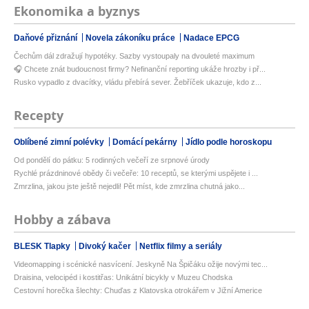
Ekonomika a byznys
Daňové přiznání
Novela zákoníku práce
Nadace EPCG
Čechům dál zdražují hypotéky. Sazby vystoupaly na dvouleté maximum
🎧 Chcete znát budoucnost firmy? Nefinanční reporting ukáže hrozby i př...
Rusko vypadlo z dvacítky, vládu přebírá sever. Žebříček ukazuje, kdo z...
Recepty
Oblíbené zimní polévky
Domácí pekárny
Jídlo podle horoskopu
Od pondělí do pátku: 5 rodinných večeří ze srpnové úrody
Rychlé prázdninové obědy či večeře: 10 receptů, se kterými uspějete i ...
Zmrzlina, jakou jste ještě nejedli! Pět míst, kde zmrzlina chutná jako...
Hobby a zábava
BLESK Tlapky
Divoký kačer
Netflix filmy a seriály
Videomapping i scénické nasvícení. Jeskyně Na Špičáku ožije novými tec...
Draisina, velocipéd i kostitřas: Unikátní bicykly v Muzeu Chodska
Cestovní horečka šlechty: Chuďas z Klatovska otrokářem v Jižní Americe