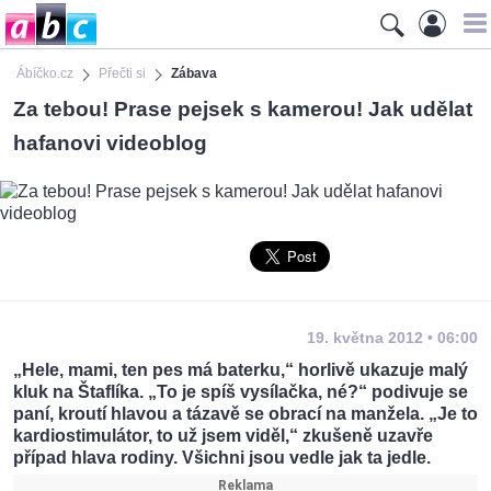
Ábíčko.cz
Přečti si
Zábava
Za tebou! Prase pejsek s kamerou! Jak udělat
hafanovi videoblog
19. května 2012 • 06:00
„Hele, mami, ten pes má baterku,“ horlivě ukazuje malý
kluk na Štaflíka. „To je spíš vysílačka, né?“ podivuje se
paní, kroutí hlavou a tázavě se obrací na manžela. „Je to
kardiostimulátor, to už jsem viděl,“ zkušeně uzavře
případ hlava rodiny. Všichni jsou vedle jak ta jedle.