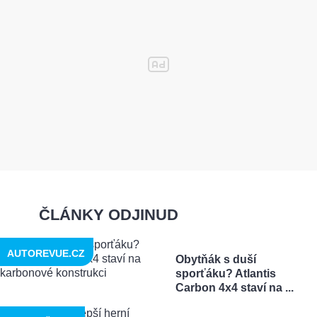
ČLÁNKY ODJINUD
AUTOREVUE.CZ
Obytňák s duší
sporťáku? Atlantis
Carbon 4x4 staví na ...