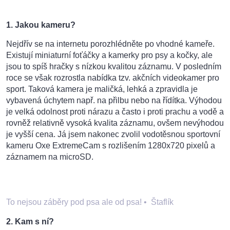
1. Jakou kameru?
Nejdřív se na internetu porozhlédněte po vhodné kameře.
Existují miniaturní foťáčky a kamerky pro psy a kočky, ale
jsou to spíš hračky s nízkou kvalitou záznamu. V posledním
roce se však rozrostla nabídka tzv. akčních videokamer pro
sport. Taková kamera je maličká, lehká a zpravidla je
vybavená úchytem např. na přilbu nebo na řídítka. Výhodou
je velká odolnost proti nárazu a často i proti prachu a vodě a
rovněž relativně vysoká kvalita záznamu, ovšem nevýhodou
je vyšší cena. Já jsem nakonec zvolil vodotěsnou sportovní
kameru Oxe ExtremeCam s rozlišením 1280x720 pixelů a
záznamem na microSD.
To nejsou záběry pod psa ale od psa!
•
Štaflík
2. Kam s ní?