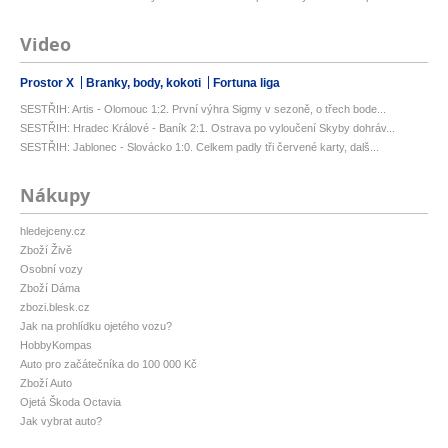
Video
Prostor X
Branky, body, kokoti
Fortuna liga
SESTŘIH: Artis - Olomouc 1:2. První výhra Sigmy v sezoně, o třech bode...
SESTŘIH: Hradec Králové - Baník 2:1. Ostrava po vyloučení Skyby dohráv...
SESTŘIH: Jablonec - Slovácko 1:0. Celkem padly tři červené karty, dalš...
Nákupy
hledejceny.cz
Zboží Živě
Osobní vozy
Zboží Dáma
zbozi.blesk.cz
Jak na prohlídku ojetého vozu?
HobbyKompas
Auto pro začátečníka do 100 000 Kč
Zboží Auto
Ojetá Škoda Octavia
Jak vybrat auto?