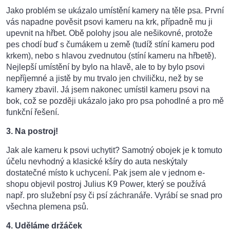
Jako problém se ukázalo umístění kamery na těle psa. První
vás napadne pověsit psovi kameru na krk, případně mu ji
upevnit na hřbet. Obě polohy jsou ale nešikovné, protože
pes chodí buď s čumákem u země (tudíž stíní kameru pod
krkem), nebo s hlavou zvednutou (stíní kameru na hřbetě).
Nejlepší umístění by bylo na hlavě, ale to by bylo psovi
nepříjemné a jistě by mu trvalo jen chviličku, než by se
kamery zbavil. Já jsem nakonec umístil kameru psovi na
bok, což se později ukázalo jako pro psa pohodlné a pro mě
funkční řešení.
3. Na postroj!
Jak ale kameru k psovi uchytit? Samotný obojek je k tomuto
účelu nevhodný a klasické kšíry do auta neskýtaly
dostatečné místo k uchycení. Pak jsem ale v jednom e-
shopu objevil postroj Julius K9 Power, který se používá
např. pro služební psy či psí záchranáře. Vyrábí se snad pro
všechna plemena psů.
4. Uděláme držáček