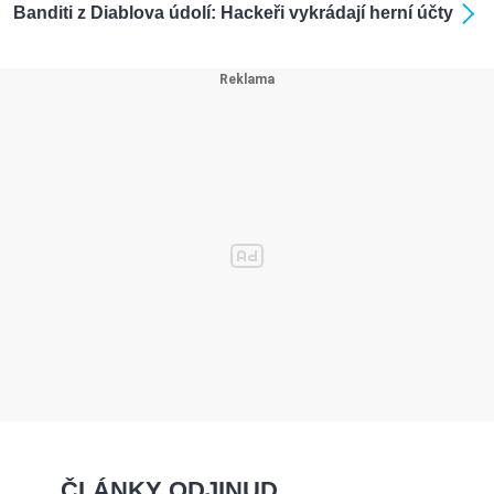
Banditi z Diablova údolí: Hackeři vykrádají herní účty
ČLÁNKY ODJINUD