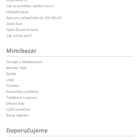
zbozi.blesk.cz
Jak na prohlídku ojetého vozu?
HobbyKompas
Auto pro začátečníka do 100 000 Kč
Zboží Auto
Ojetá Škoda Octavia
Jak vybrat auto?
Mimibazar
Testujte s Mimibazarem
Monster High
Barbie
Lego
Pyžama
Kosmetika a parfémy
Teplákové soupravy
Dětské boty
Ložní povlečení
Bazar nábytku
Doporučujeme