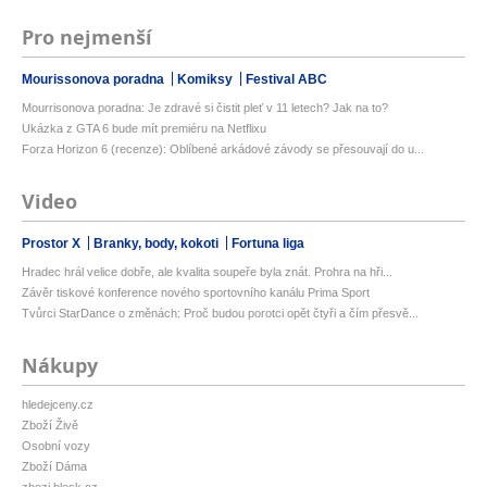
Pro nejmenší
Mourissonova poradna
Komiksy
Festival ABC
Mourrisonova poradna: Je zdravé si čistit pleť v 11 letech? Jak na to?
Ukázka z GTA 6 bude mít premiéru na Netflixu
Forza Horizon 6 (recenze): Oblíbené arkádové závody se přesouvají do u...
Video
Prostor X
Branky, body, kokoti
Fortuna liga
Hradec hrál velice dobře, ale kvalita soupeře byla znát. Prohra na hři...
Závěr tiskové konference nového sportovního kanálu Prima Sport
Tvůrci StarDance o změnách: Proč budou porotci opět čtyři a čím přesvě...
Nákupy
hledejceny.cz
Zboží Živě
Osobní vozy
Zboží Dáma