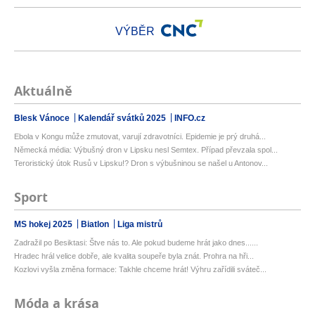
VÝBĚR
Aktuálně
Blesk Vánoce
Kalendář svátků 2025
INFO.cz
Ebola v Kongu může zmutovat, varují zdravotníci. Epidemie je prý druhá...
Německá média: Výbušný dron v Lipsku nesl Semtex. Případ převzala spol...
Teroristický útok Rusů v Lipsku!? Dron s výbušninou se našel u Antonov...
Sport
MS hokej 2025
Biatlon
Liga mistrů
Zadražil po Besiktasi: Štve nás to. Ale pokud budeme hrát jako dnes......
Hradec hrál velice dobře, ale kvalita soupeře byla znát. Prohra na hři...
Kozlovi vyšla změna formace: Takhle chceme hrát! Výhru zařídili sváteč...
Móda a krása