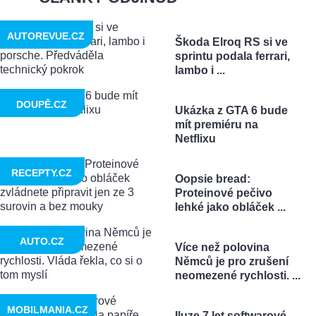
AUTOREVUE.CZ
Škoda Elroq RS si ve
sprintu podala ferrari,
lambo i ...
DOUPĚ.CZ
Ukázka z GTA 6 bude
mít premiéru na
Netflixu
RECEPTY.CZ
Oopsie bread:
Proteinové pečivo
lehké jako obláček ...
AUTO.CZ
Více než polovina
Němců je pro zrušení
neomezené rychlosti. ...
MOBILMANIA.CZ
Iluze 7 let softwarové