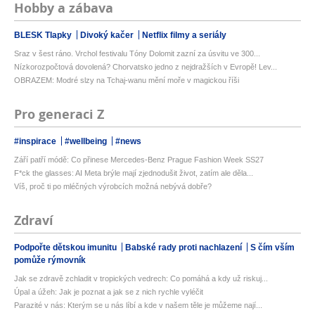
Hobby a zábava
BLESK Tlapky
Divoký kačer
Netflix filmy a seriály
Sraz v šest ráno. Vrchol festivalu Tóny Dolomit zazní za úsvitu ve 300...
Nízkorozpočtová dovolená? Chorvatsko jedno z nejdražších v Evropě! Lev...
OBRAZEM: Modré slzy na Tchaj-wanu mění moře v magickou říši
Pro generaci Z
#inspirace
#wellbeing
#news
Září patří módě: Co přinese Mercedes-Benz Prague Fashion Week SS27
F*ck the glasses: AI Meta brýle mají zjednodušit život, zatím ale děla...
Víš, proč ti po mléčných výrobcích možná nebývá dobře?
Zdraví
Podpořte dětskou imunitu
Babské rady proti nachlazení
S čím vším
pomůže rýmovník
Jak se zdravě zchladit v tropických vedrech: Co pomáhá a kdy už riskuj...
Úpal a úžeh: Jak je poznat a jak se z nich rychle vyléčit
Parazité v nás: Kterým se u nás líbí a kde v našem těle je můžeme nají...