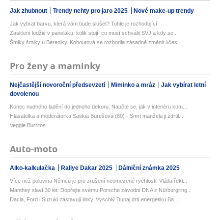
Jak zhubnout
Trendy nehty pro jaro 2025
Nové make-up trendy
Jak vybrat barvu, která vám bude slušet? Tohle je rozhodující
Zasklení lodžie v paneláku: kolik stojí, co musí schválit SVJ a kdy se...
Šmiky šmiky u Bereniky. Kohoutová se rozhodla zásadně změnit účes
Pro ženy a maminky
Nejčastější novoroční předsevzetí
Miminko a mráz
Jak vybírat letní
dovolenou
Konec nudného ladění do jednoho dekoru: Naučte se, jak v interiéru kom...
Hlasatelka a moderátorka Saskia Burešová (80) - Smrt manžela ji zdrtil...
Veggie Burritos
Auto-moto
Alko-kalkulačka
Rallye Dakar 2025
Dálniční známka 2025
Více než polovina Němců je pro zrušení neomezené rychlosti. Vláda řekl...
Manthey slaví 30 let: Dopřejte svému Porsche závodní DNA z Nürburgring...
Dacia, Ford i Suzuki zastavují linky. Vyschlý Dunaj drtí energetiku Ba...