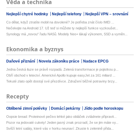
Věda a technika
Nejlepší chytré hodinky
Nejlepší telefony
Nejlepší VPN – srovnání
Co dělat, když ztratíte mobil na dovolené? Je potřeba znát číslo IMEI ...
Nečekejte na Android 17. Už teď si můžete ty nejlepší funkce vyzkoušet...
Synology má „novou“ řadu NASů. Modely Neo+ lákají výkonem, SSD a vyměn...
Ekonomika a byznys
Daňové přiznání
Novela zákoníku práce
Nadace EPCG
Jedna česká iluze se právě rozpadá. Zelená transformace je pojistkou p...
Obří obchod v letectví. Americké Apollo kupuje easyJet za 161 miliard ...
Tekuté zlato opět dostojí své přezdívce. Zdražení běžné potraviny brzy...
Recepty
Oblíbené zimní polévky
Domácí pekárny
Jídlo podle horoskopu
Oopsie bread: Proteinové pečivo lehké jako obláček zvládnete připravit...
Pozor na jedovaté cukety! Jeden jasný znak prozradí, že se jim máte vy...
Svěží letní saláty, které vás v horku neunaví: Zkuste k zelenině přida...