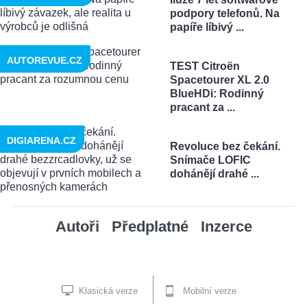
podpory telefonů. Na
papíře líbivý ...
AUTOREVUE.CZ
TEST Citroën
Spacetourer XL 2.0
BlueHDi: Rodinný
pracant za ...
DIGIARENA.CZ
Revoluce bez čekání.
Snímače LOFIC
dohánějí drahé ...
Autoři
Předplatné
Inzerce
Klasická verze
Mobilní verze