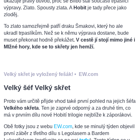
ukazuje pravý důvod, proč se Bilbo stal součástí trpasličí
výpravy. Zlato. Spousty zlata. A
Hobit
je tady přece jako
zloděj.
To zlato samozřejmě patří draku Šmakovi, který ho ale
ukradl trpaslíkům. Než se k němu výprava dostane, bude
muset překonat hodně překážet
. V cestě jí stojí mimo jiné i
Mlžné hory, kde se to skřety jen hemží.
Velký skřet je vyložený fešák!
•
EW.com
Velký šéf Velký skřet
Proto vám určitě přijde vhod také první pohled na jejich šéfa
Velkého skřeta
. Ten je zaprvé odporný a za druhé tím, co
má v prvním dílu nové Hobití trilogie nejblíže k záporákovi.
Obě fotky jsou z webu
EW.com
, kde se minulý týden objevil
první záběr z třetího dílu s Legolasem a Bardem