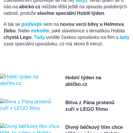
Lukostřelcem (podívejte se na nej
tady
). Tento týden se u
nás na
abicko.cz
můžete těšit ještě na spoustu podobných
radostí, protože
slavíme speciální Hobití týden
.
A tak se
podívejte
sem na
novou verzi bitvy u Helmova
žlebu
. Nebo
mrkněte
, jaké stavebnice s tématikou Hobita
chystá Lego
.
Tady
uvidíte českou upoutávku na film a
tady
zase speciální upoutávku, co má skoro 8 minut.
Hobití týden na
abíčko.cz
Bitva z Pána prstenů
zuří v LEGO filmu
Divný béčkový film chce