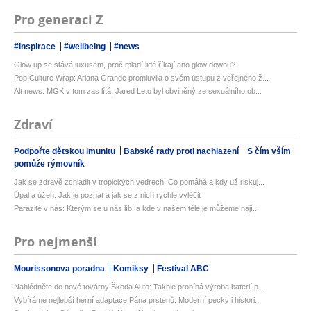
Pro generaci Z
#inspirace
#wellbeing
#news
Glow up se stává luxusem, proč mladí lidé říkají ano glow downu?
Pop Culture Wrap: Ariana Grande promluvila o svém ústupu z veřejného ž...
Alt news: MGK v tom zas lítá, Jared Leto byl obviněný ze sexuálního ob...
Zdraví
Podpořte dětskou imunitu
Babské rady proti nachlazení
S čím vším
pomůže rýmovník
Jak se zdravě zchladit v tropických vedrech: Co pomáhá a kdy už riskuj...
Úpal a úžeh: Jak je poznat a jak se z nich rychle vyléčit
Parazité v nás: Kterým se u nás líbí a kde v našem těle je můžeme nají...
Pro nejmenší
Mourissonova poradna
Komiksy
Festival ABC
Nahlédněte do nové továrny Škoda Auto: Takhle probíhá výroba baterií p...
Vybíráme nejlepší herní adaptace Pána prstenů. Moderní pecky i histori...