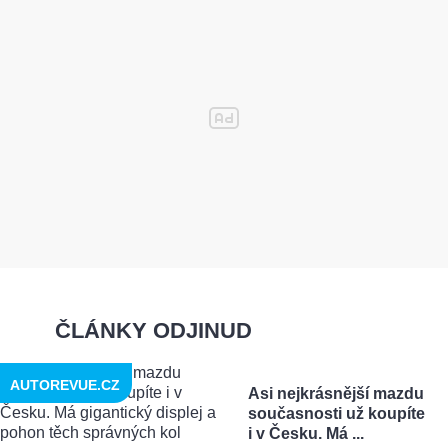
ČLÁNKY ODJINUD
AUTOREVUE.CZ
Asi nejkrásnější mazdu
současnosti už koupíte
i v Česku. Má ...