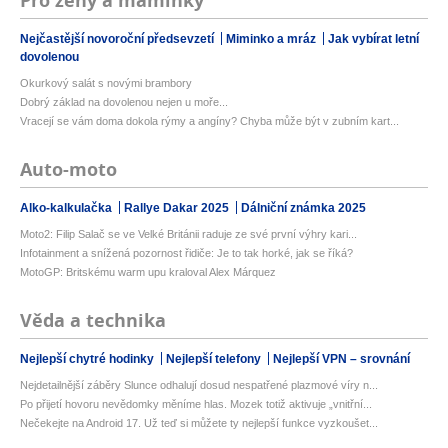
Pro ženy a maminky
Nejčastější novoroční předsevzetí
Miminko a mráz
Jak vybírat letní
dovolenou
Okurkový salát s novými brambory
Dobrý základ na dovolenou nejen u moře...
Vracejí se vám doma dokola rýmy a angíny? Chyba může být v zubním kart...
Auto-moto
Alko-kalkulačka
Rallye Dakar 2025
Dálniční známka 2025
Moto2: Filip Salač se ve Velké Británii raduje ze své první výhry kari...
Infotainment a snížená pozornost řidiče: Je to tak horké, jak se říká?
MotoGP: Britskému warm upu kraloval Alex Márquez
Věda a technika
Nejlepší chytré hodinky
Nejlepší telefony
Nejlepší VPN – srovnání
Nejdetailnější záběry Slunce odhalují dosud nespatřené plazmové víry n...
Po přijetí hovoru nevědomky měníme hlas. Mozek totiž aktivuje „vnitřní...
Nečekejte na Android 17. Už teď si můžete ty nejlepší funkce vyzkoušet...