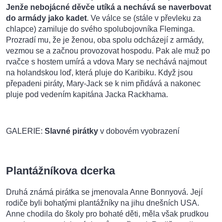
Jenže
nebojácné děvče utíká a nechává se naverbovat
do armády jako kadet
. Ve válce se (stále v převleku za
chlapce) zamiluje do svého spolubojovníka Fleminga.
Prozradí mu, že je ženou, oba spolu odcházejí z armády,
vezmou se a začnou provozovat hospodu. Pak ale muž po
rvačce s hostem umírá a vdova Mary se nechává najmout
na holandskou loď, která pluje do Karibiku. Když jsou
přepadeni piráty, Mary-Jack se k nim přidává a nakonec
pluje pod vedením kapitána Jacka Rackhama.
GALERIE:
Slavné pirátky
v dobovém vyobrazení
Plantážníkova dcerka
Druhá známá pirátka se jmenovala Anne Bonnyová. Její
rodiče byli bohatými plantážníky na jihu dnešních USA.
Anne chodila do školy pro bohaté děti, měla však prudkou