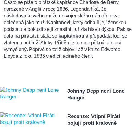
Často se píše o pirátské kapitánce Charlotte de Berry,
narozené v Anglii v roce 1636. Legenda říká, že
následovala svého muže do vojenského námořnictva
oblečená jako muž. Kapitánovi, který odhalil její ženskou
podstatu a pokusil se ji znásilnit, uřízla hlavu dýkou. Pak se
dala na pirátství, stala se
kapitánkou
a přepadala lodi se
zlatem u pobřeží Afriky. Příběh je to moc pěkný, ale asi
vymyšlený. Poprvé se totiž objevil až v knize Edwarda
Lloyda z roku 1836 v edici laciného čtení.
Johnny Depp není Lone
Ranger
Recenze: Vtipní Piráti
bojují proti královně