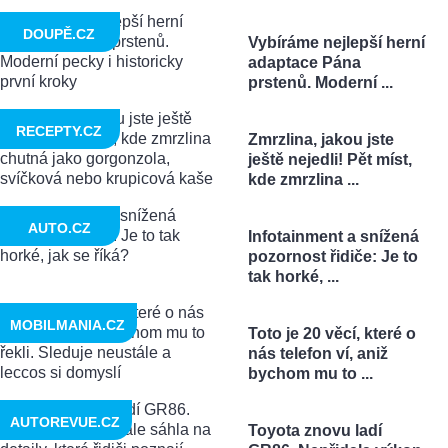
DOUPĚ.CZ
Vybíráme nejlepší herní
adaptace Pána
prstenů. Moderní ...
RECEPTY.CZ
Zmrzlina, jakou jste
ještě nejedli! Pět míst,
kde zmrzlina ...
AUTO.CZ
Infotainment a snížená
pozornost řidiče: Je to
tak horké, ...
MOBILMANIA.CZ
Toto je 20 věcí, které o
nás telefon ví, aniž
bychom mu to ...
AUTOREVUE.CZ
Toyota znovu ladí