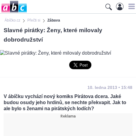
Ábíčko.cz
Přečti si
Zábava
Slavné pirátky: Ženy, které milovaly
dobrodružství
10. ledna 2013 • 15:48
V ábíčku vychází nový komiks Pirátova dcera. Jaké
budou osudy jeho hrdinů, se nechte překvapit. Jak to
ale bylo s ženami na pirátských lodích?