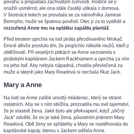
povahu a propadala záchvatům zuřivosti. Rodiče se ji
snažili usměrnit, ale ona stále častěji utíkala z domova.
V šestnácti letech se provdala se za námořníka Jamese
Bonnyho, muže se špatnou pověstí. Otec ji za to vydědil a
rozzuřená Anne mu na oplátku zapálila plantáž
.
Před trestem uprchla na loď piráta přezdívaného Mrskač.
Drsné děvče proslulo tím, že propíchlo několik mužů, kteří ji
obtěžovali. Při veselých pitkách se Anne seznámila s
pirátským kapitánem Jackem Rackhamem a uprchla za ním
na jeho loď. Aby nebyla nápadná, chodila převlečená za
muže a stejně jako Mary Readová si nechala říkat Jack.
Mary a Anne
Na lodi se Anne zalíbil urostlý mládenec, který se stranil
ostatních. Aby se s ním sblížila, prozradila mu své tajemství,
že je vlastně žena. Jaké bylo ale překvapení, když „sličný
Jack“ odvětil, že on je také žena, původním jménem Mary
Readová. Obě ženy se spřátelily a Mary se nastěhovala do
kapitánské kajuty, kterou s Jackem sdílela Anne.