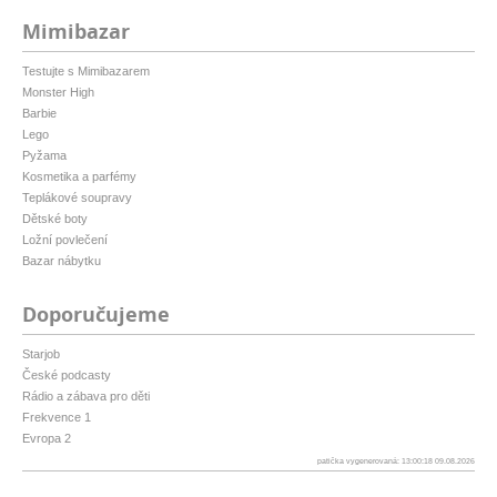
Mimibazar
Testujte s Mimibazarem
Monster High
Barbie
Lego
Pyžama
Kosmetika a parfémy
Teplákové soupravy
Dětské boty
Ložní povlečení
Bazar nábytku
Doporučujeme
Starjob
České podcasty
Rádio a zábava pro děti
Frekvence 1
Evropa 2
patička vygenerovaná: 13:00:18 09.08.2026