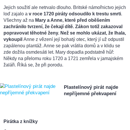
Jejich soužití ale netrvalo dlouho. Britské námořnictvo jejich
loď zajalo a
v roce 1720 piráty odsoudilo k trestu smrti
.
Všechny až na
Mary a Anne, které před oběšením
zachránilo tvrzení, že čekají dítě. Zákon totiž zakazoval
popravovat těhotné ženy. Než se mohlo ukázat, že lhala,
vykoupil
Anne z vězení její bohatý otec, který jí už odpustil
zapálenou plantáž. Anne se pak vrátila domů a v klidu se
zde dožila osmdesáti let. Mary dopadla podstatně hůř:
Někdy na přelomu roku 1720 a 1721 zemřela v jamajském
žaláři. Říká se, že při porodu.
Plastelínový pirát najde
nepříjemné překvapení
Pirátka z knížky