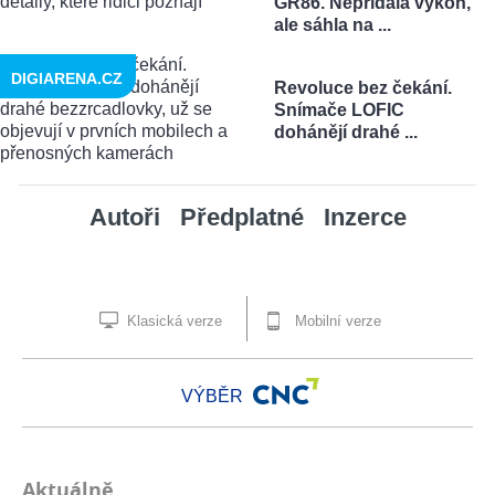
GR86. Nepřidala výkon,
ale sáhla na ...
DIGIARENA.CZ
Revoluce bez čekání.
Snímače LOFIC
dohánějí drahé ...
Autoři
Předplatné
Inzerce
Klasická verze
Mobilní verze
VÝBĚR
Aktuálně