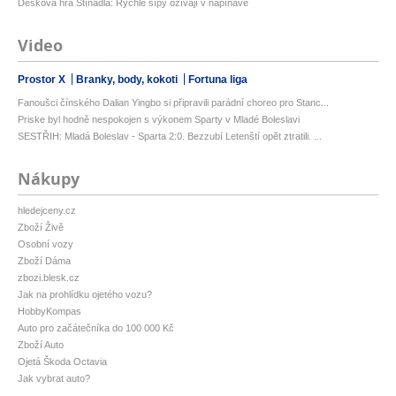
Desková hra Stínadla: Rychlé šípy ožívají v napínavé
Video
Prostor X
Branky, body, kokoti
Fortuna liga
Fanoušci čínského Dalian Yingbo si připravili parádní choreo pro Stanc...
Priske byl hodně nespokojen s výkonem Sparty v Mladé Boleslavi
SESTŘIH: Mladá Boleslav - Sparta 2:0. Bezzubí Letenští opět ztratili. ...
Nákupy
hledejceny.cz
Zboží Živě
Osobní vozy
Zboží Dáma
zbozi.blesk.cz
Jak na prohlídku ojetého vozu?
HobbyKompas
Auto pro začátečníka do 100 000 Kč
Zboží Auto
Ojetá Škoda Octavia
Jak vybrat auto?