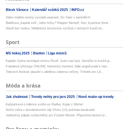
Blesk Vánoce
Kalendář svátků 2025
INFO.cz
Video malého turisty vyvolalo poprask: Do Tater v pantoflích!
Babišova „kapela snů“, nebo hrůzy? Rapper Klempíř, Ken, kytarista Vond...
Násilí bez motivu. Nihilistický terorismus vyrůstá z temných koutů int...
Sport
MS hokej 2025
Biatlon
Liga mistrů
Kapitán Vydra nechápal remízu Plzně: Jsem nas*aný. Nemůže to končit ja...
Fotbalové přestupy ONLINE: historický moment, Itálie angažovala k repr...
Televizní festival: plavání s atletikou zaberou večery. Trénink pro LA...
Móda a krása
Jak zhubnout
Trendy nehty pro jaro 2025
Nové make-up trendy
Kašpárková o milence svého ex Radka: Kopie z Wishe!
Noční můra v dovolenkovém ráji: Dívku (13) potrhala barakuda!
Jedinečný tulipán vyšlechtěný pro Frýdek-Místek: Připomíná historii vý...