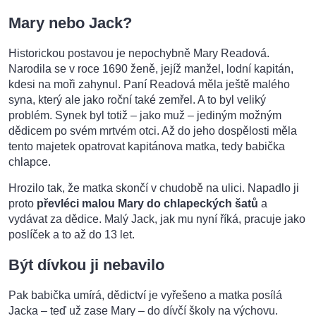
Mary nebo Jack?
Historickou postavou je nepochybně Mary Readová.
Narodila se v roce 1690 ženě, jejíž manžel, lodní kapitán,
kdesi na moři zahynul. Paní Readová měla ještě malého
syna, který ale jako roční také zemřel. A to byl veliký
problém. Synek byl totiž – jako muž – jediným možným
dědicem po svém mrtvém otci. Až do jeho dospělosti měla
tento majetek opatrovat kapitánova matka, tedy babička
chlapce.
Hrozilo tak, že matka skončí v chudobě na ulici. Napadlo ji
proto
převléci malou Mary do chlapeckých šatů
a
vydávat za dědice. Malý Jack, jak mu nyní říká, pracuje jako
poslíček a to až do 13 let.
Být dívkou ji nebavilo
Pak babička umírá, dědictví je vyřešeno a matka posílá
Jacka – teď už zase Mary – do dívčí školy na výchovu.