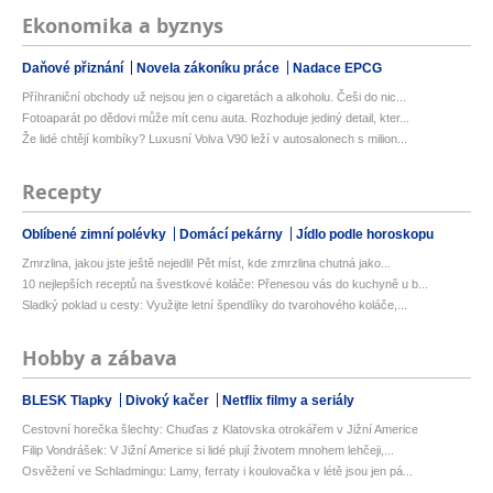
Ekonomika a byznys
Daňové přiznání
Novela zákoníku práce
Nadace EPCG
Příhraniční obchody už nejsou jen o cigaretách a alkoholu. Češi do nic...
Fotoaparát po dědovi může mít cenu auta. Rozhoduje jediný detail, kter...
Že lidé chtějí kombíky? Luxusní Volva V90 leží v autosalonech s milion...
Recepty
Oblíbené zimní polévky
Domácí pekárny
Jídlo podle horoskopu
Zmrzlina, jakou jste ještě nejedli! Pět míst, kde zmrzlina chutná jako...
10 nejlepších receptů na švestkové koláče: Přenesou vás do kuchyně u b...
Sladký poklad u cesty: Využijte letní špendlíky do tvarohového koláče,...
Hobby a zábava
BLESK Tlapky
Divoký kačer
Netflix filmy a seriály
Cestovní horečka šlechty: Chuďas z Klatovska otrokářem v Jižní Americe
Filip Vondrášek: V Jižní Americe si lidé plují životem mnohem lehčeji,...
Osvěžení ve Schladmingu: Lamy, ferraty i koulovačka v létě jsou jen pá...