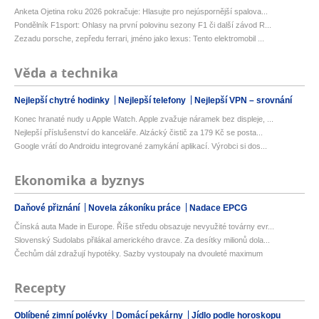
Anketa Ojetina roku 2026 pokračuje: Hlasujte pro nejúspornější spalova...
Pondělník F1sport: Ohlasy na první polovinu sezony F1 či další závod R...
Zezadu porsche, zepředu ferrari, jméno jako lexus: Tento elektromobil ...
Věda a technika
Nejlepší chytré hodinky
Nejlepší telefony
Nejlepší VPN – srovnání
Konec hranaté nudy u Apple Watch. Apple zvažuje náramek bez displeje, ...
Nejlepší příslušenství do kanceláře. Alzácký čistič za 179 Kč se posta...
Google vrátí do Androidu integrované zamykání aplikací. Výrobci si dos...
Ekonomika a byznys
Daňové přiznání
Novela zákoníku práce
Nadace EPCG
Čínská auta Made in Europe. Říše středu obsazuje nevyužité továrny evr...
Slovenský Sudolabs přilákal amerického dravce. Za desítky milionů dola...
Čechům dál zdražují hypotéky. Sazby vystoupaly na dvouleté maximum
Recepty
Oblíbené zimní polévky
Domácí pekárny
Jídlo podle horoskopu