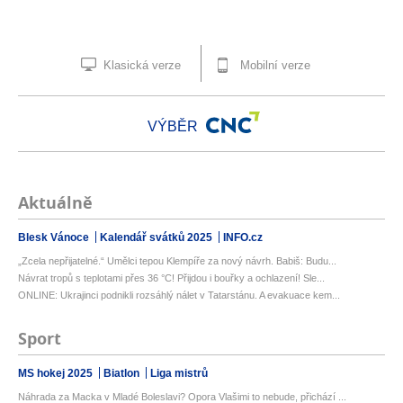
Klasická verze
Mobilní verze
VÝBĚR
Aktuálně
Blesk Vánoce
Kalendář svátků 2025
INFO.cz
„Zcela nepřijatelné.“ Umělci tepou Klempíře za nový návrh. Babiš: Budu...
Návrat tropů s teplotami přes 36 °C! Přijdou i bouřky a ochlazení! Sle...
ONLINE: Ukrajinci podnikli rozsáhlý nálet v Tatarstánu. A evakuace kem...
Sport
MS hokej 2025
Biatlon
Liga mistrů
Náhrada za Macka v Mladé Boleslavi? Opora Vlašimi to nebude, přichází ...