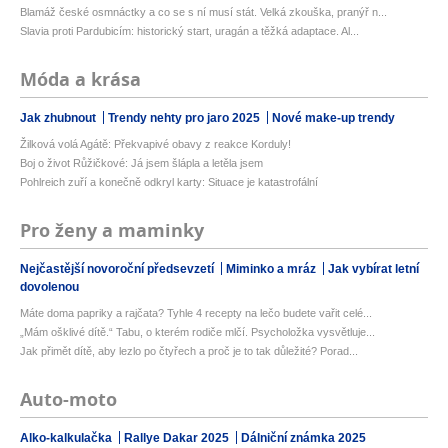
Blamáž české osmnáctky a co se s ní musí stát. Velká zkouška, pranýř n...
Slavia proti Pardubicím: historický start, uragán a těžká adaptace. Al...
Móda a krása
Jak zhubnout
Trendy nehty pro jaro 2025
Nové make-up trendy
Žilková volá Agátě: Překvapivé obavy z reakce Korduly!
Boj o život Růžičkové: Já jsem šlápla a letěla jsem
Pohlreich zuří a konečně odkryl karty: Situace je katastrofální
Pro ženy a maminky
Nejčastější novoroční předsevzetí
Miminko a mráz
Jak vybírat letní
dovolenou
Máte doma papriky a rajčata? Tyhle 4 recepty na lečo budete vařit celé...
„Mám ošklivé dítě.“ Tabu, o kterém rodiče mlčí. Psycholožka vysvětluje...
Jak přimět dítě, aby lezlo po čtyřech a proč je to tak důležité? Porad...
Auto-moto
Alko-kalkulačka
Rallye Dakar 2025
Dálniční známka 2025