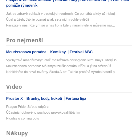
Podpořte dětskou imunitu
Babské rady proti nachlazení
S čím vším
pomůže rýmovník
Jak se zdravě zchladit v tropických vedrech: Co pomáhá a kdy už riskuj...
Úpal a úžeh: Jak je poznat a jak se z nich rychle vyléčit
Parazité v nás: Kterým se u nás líbí a kde v našem těle je můžeme nají...
Pro nejmenší
Mourissonova poradna
Komiksy
Festival ABC
Vychytralé masožravky: Proč masožravá darlingtonie krmí hmyz, který lo...
Mourrisonova poradna: Má smysl zrušit devátou třídu a jít na střední š...
Nahlédněte do nové továrny Škoda Auto: Takhle probíhá výroba baterií p...
Video
Prostor X
Branky, body, kokoti
Fortuna liga
Prague Pride: Střet s odpůrci
Účastnící duhového pochodu provokovali líbáním
Nicolas o coming outu
Nákupy