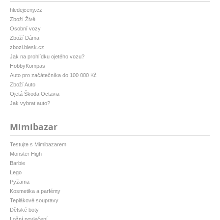
hledejceny.cz
Zboží Živě
Osobní vozy
Zboží Dáma
zbozi.blesk.cz
Jak na prohlídku ojetého vozu?
HobbyKompas
Auto pro začátečníka do 100 000 Kč
Zboží Auto
Ojetá Škoda Octavia
Jak vybrat auto?
Mimibazar
Testujte s Mimibazarem
Monster High
Barbie
Lego
Pyžama
Kosmetika a parfémy
Teplákové soupravy
Dětské boty
Ložní povlečení