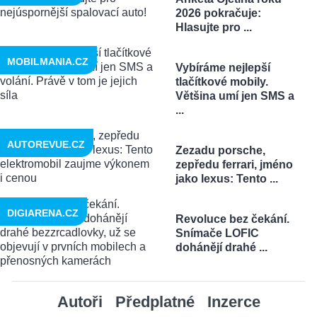
2026 pokračuje:
Hlasujte pro ...
MOBILMANIA.CZ
Vybíráme nejlepší
tlačítkové mobily.
Většina umí jen SMS a
...
AUTOREVUE.CZ
Zezadu porsche,
zepředu ferrari, jméno
jako lexus: Tento ...
DIGIARENA.CZ
Revoluce bez čekání.
Snímače LOFIC
dohánějí drahé ...
Autoři
Předplatné
Inzerce