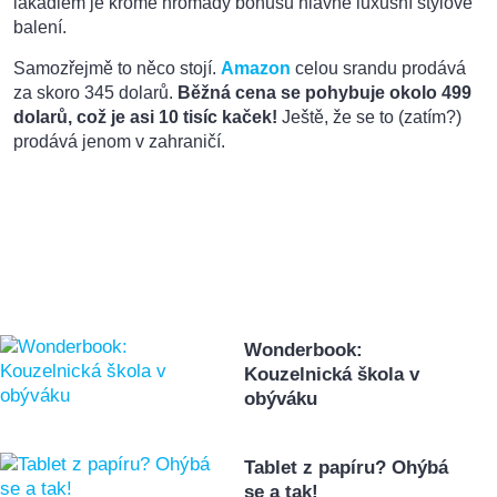
lákadlem je kromě hromady bonusů hlavně luxusní stylové
balení.
Samozřejmě to něco stojí.
Amazon
celou srandu prodává
za skoro 345 dolarů.
Běžná cena se pohybuje okolo 499
dolarů, což je asi 10 tisíc kaček!
Ještě, že se to (zatím?)
prodává jenom v zahraničí.
Wonderbook:
Kouzelnická škola v
obýváku
Tablet z papíru? Ohýbá
se a tak!