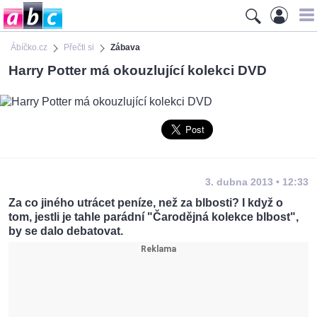
Ábíčko.cz
Přečti si
Zábava
Harry Potter má okouzlující kolekci DVD
3. dubna 2013 • 12:33
Za co jiného utrácet peníze, než za blbosti? I když o
tom, jestli je tahle parádní "Čarodějná kolekce blbost",
by se dalo debatovat.