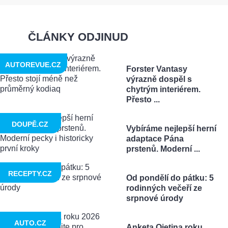
ČLÁNKY ODJINUD
AUTOREVUE.CZ
Forster Vantasy
výrazně dospěl s
chytrým interiérem.
Přesto ...
DOUPĚ.CZ
Vybíráme nejlepší herní
adaptace Pána
prstenů. Moderní ...
RECEPTY.CZ
Od pondělí do pátku: 5
rodinných večeří ze
srpnové úrody
AUTO.CZ
Anketa Ojetina roku