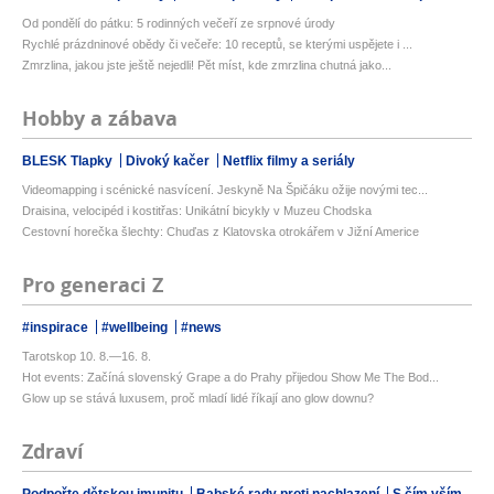
Od pondělí do pátku: 5 rodinných večeří ze srpnové úrody
Rychlé prázdninové obědy či večeře: 10 receptů, se kterými uspějete i ...
Zmrzlina, jakou jste ještě nejedli! Pět míst, kde zmrzlina chutná jako...
Hobby a zábava
BLESK Tlapky
Divoký kačer
Netflix filmy a seriály
Videomapping i scénické nasvícení. Jeskyně Na Špičáku ožije novými tec...
Draisina, velocipéd i kostitřas: Unikátní bicykly v Muzeu Chodska
Cestovní horečka šlechty: Chuďas z Klatovska otrokářem v Jižní Americe
Pro generaci Z
#inspirace
#wellbeing
#news
Tarotskop 10. 8.—16. 8.
Hot events: Začíná slovenský Grape a do Prahy přijedou Show Me The Bod...
Glow up se stává luxusem, proč mladí lidé říkají ano glow downu?
Zdraví