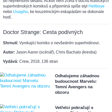
do nejmenšího detailu. Ačkoli není zcela v duchu klasických
superhrdinských komiksů a připomíná spíše styl
Hellboye
nebo
Usagiho
, ke kouzelnickým eskapádám se dokonale
hodí.
Doctor Strange: Cesta podivných
Shrnutí:
Vynikající komiks o nevšedním superhrdinovi.
Autor:
Jason Aaron (scénář), Chris Bachalo (kresba)
Vydává:
Crew, 2018, 136 stran
Odhalujeme záhadnou
budoucnost Marvelu:
Temní Avengers na
obzoru
Vetřelci pokračují s