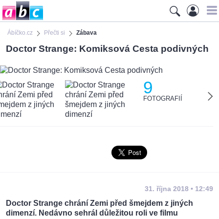
Ábíčko.cz
Přečti si
Zábava
Doctor Strange: Komiksová Cesta podivných
9
FOTOGRAFIÍ
31. října 2018 • 12:49
Doctor Strange chrání Zemi před šmejdem z jiných
dimenzí. Nedávno sehrál důležitou roli ve filmu