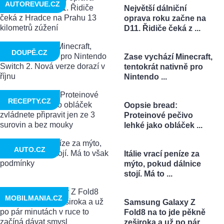
AUTOREVUE.CZ
Největší dálniční
oprava roku začne na
D11. Řidiče čeká z ...
DOUPĚ.CZ
Zase vychází Minecraft,
tentokrát nativně pro
Nintendo ...
RECEPTY.CZ
Oopsie bread:
Proteinové pečivo
lehké jako obláček ...
AUTO.CZ
Itálie vrací peníze za
mýto, pokud dálnice
stojí. Má to ...
MOBILMANIA.CZ
Samsung Galaxy Z
Fold8 na to jde pěkně
zeširoka a už po pár ...