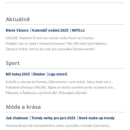
Aktuálně
Blesk Vánoce
Kalendář svátků 2025
INFO.cz
ONLINE: Nejméně tři mrtví po nočním útoku Rusů na Charkov
Potápěč Jan se utopil v Hranické propasti: Tělo 186 metrů pod hladinou...
Jakub je hrdina: Vrhl se do vody pro sousedku! Dostal ocenění
Sport
MS hokej 2025
Biatlon
Liga mistrů
Kučeřík o návratu do Komety, Zábranském i nové aréně. Jakou bude mít v...
Fotbalové přestupy ONLINE: Sigma se dočká vysněné posily na bolavé mís...
Plekanec a Šafářová o výchově dětí: Překvapivé přiznání
Móda a krása
Jak zhubnout
Trendy nehty pro jaro 2025
Nové make-up trendy
Veverka Benji kvůli nesnesitelnému vedru vyskočila z hnízda! Záchranná...