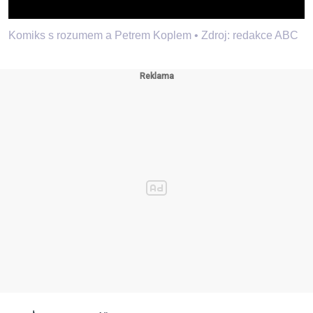
Komiks s rozumem a Petrem Koplem •
Zdroj: redakce ABC