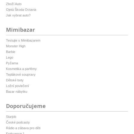
Zboží Auto
Ojetá Škoda Octavia
Jak vybrat auto?
Mimibazar
Testujte s Mimibazarem
Monster High
Barbie
Lego
Pyžama
Kosmetika a parfémy
Teplákové soupravy
Dětské boty
Ložní povlečení
Bazar nábytku
Doporučujeme
Starjob
České podcasty
Rádio a zábava pro děti
Frekvence 1