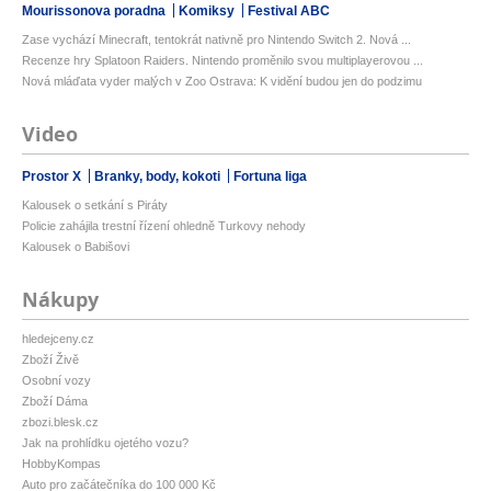
Mourissonova poradna
Komiksy
Festival ABC
Zase vychází Minecraft, tentokrát nativně pro Nintendo Switch 2. Nová ...
Recenze hry Splatoon Raiders. Nintendo proměnilo svou multiplayerovou ...
Nová mláďata vyder malých v Zoo Ostrava: K vidění budou jen do podzimu
Video
Prostor X
Branky, body, kokoti
Fortuna liga
Kalousek o setkání s Piráty
Policie zahájila trestní řízení ohledně Turkovy nehody
Kalousek o Babišovi
Nákupy
hledejceny.cz
Zboží Živě
Osobní vozy
Zboží Dáma
zbozi.blesk.cz
Jak na prohlídku ojetého vozu?
HobbyKompas
Auto pro začátečníka do 100 000 Kč