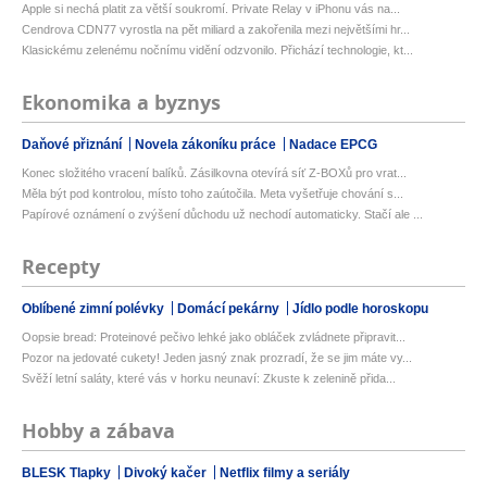
Apple si nechá platit za větší soukromí. Private Relay v iPhonu vás na...
Cendrova CDN77 vyrostla na pět miliard a zakořenila mezi největšími hr...
Klasickému zelenému nočnímu vidění odzvonilo. Přichází technologie, kt...
Ekonomika a byznys
Daňové přiznání
Novela zákoníku práce
Nadace EPCG
Konec složitého vracení balíků. Zásilkovna otevírá síť Z-BOXů pro vrat...
Měla být pod kontrolou, místo toho zaútočila. Meta vyšetřuje chování s...
Papírové oznámení o zvýšení důchodu už nechodí automaticky. Stačí ale ...
Recepty
Oblíbené zimní polévky
Domácí pekárny
Jídlo podle horoskopu
Oopsie bread: Proteinové pečivo lehké jako obláček zvládnete připravit...
Pozor na jedovaté cukety! Jeden jasný znak prozradí, že se jim máte vy...
Svěží letní saláty, které vás v horku neunaví: Zkuste k zelenině přida...
Hobby a zábava
BLESK Tlapky
Divoký kačer
Netflix filmy a seriály