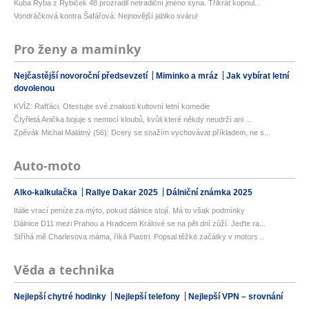
Kuba Ryba z Rybiček 48 prozradil netradiční jméno syna. Třikrát kopnul...
Vondráčková kontra Šafářová: Nejnovější jablko sváru!
Pro ženy a maminky
Nejčastější novoroční předsevzetí
Miminko a mráz
Jak vybírat letní
dovolenou
KVÍZ: Rafťáci. Otestujte své znalosti kultovní letní komedie
Čtyřletá Anička bojuje s nemocí kloubů, kvůli které někdy neudrží ani ...
Zpěvák Michal Malátný (56): Dcery se snažím vychovávat příkladem, ne s...
Auto-moto
Alko-kalkulačka
Rallye Dakar 2025
Dálniční známka 2025
Itálie vrací peníze za mýto, pokud dálnice stojí. Má to však podmínky
Dálnice D11 mezi Prahou a Hradcem Králové se na pět dní zúží. Jeďte ra...
Stříhá mě Charlesova máma, říká Piastri. Popsal těžké začátky v motors...
Věda a technika
Nejlepší chytré hodinky
Nejlepší telefony
Nejlepší VPN – srovnání