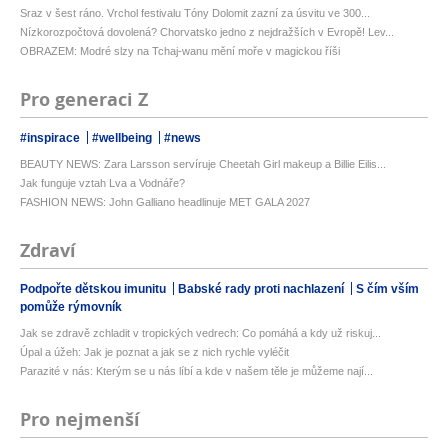
Sraz v šest ráno. Vrchol festivalu Tóny Dolomit zazní za úsvitu ve 300...
Nízkorozpočtová dovolená? Chorvatsko jedno z nejdražších v Evropě! Lev...
OBRAZEM: Modré slzy na Tchaj-wanu mění moře v magickou říši
Pro generaci Z
#inspirace
#wellbeing
#news
BEAUTY NEWS: Zara Larsson servíruje Cheetah Girl makeup a Billie Eilis...
Jak funguje vztah Lva a Vodnáře?
FASHION NEWS: John Galliano headlinuje MET GALA 2027
Zdraví
Podpořte dětskou imunitu
Babské rady proti nachlazení
S čím vším
pomůže rýmovník
Jak se zdravě zchladit v tropických vedrech: Co pomáhá a kdy už riskuj...
Úpal a úžeh: Jak je poznat a jak se z nich rychle vyléčit
Parazité v nás: Kterým se u nás líbí a kde v našem těle je můžeme nají...
Pro nejmenší