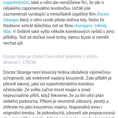
superhrdinům
, také o něm ale nemůžeme říci, že jde o
nějakého zapomenutého levobočka. Určitě jste
zaznamenali vynikající a mimořádně úspěšný film
Doctor
Strange
, který o něm vznikl přede dvěma lety. Nebo že
Nedávno sehrál důležitou roli ve filmu
Avengers: Infinity
War
. V češtině také vyšlo několik komiksových sešitů s jeho
příběhy. Teď se dočkal nové knihy, kterou byste si neměli
nechat ujít.
Doctor Strange chrání Zemi před šmejdem z jiných
dimenzí
•
CREW
Doctor Strange není klasický hrdina obdařený výjimečnou
schopností, ale extrémně nadaný kouzelník. Zato příběh je
přesně takový, jaký od superhrdinského komiksu
očekáváte: Ze světa začne mizet magie a snad
neprozradíme příliš, když řekneme, že za tím vězí plán
velkého padoucha. Přitom je nesmírně zábavný, pestrý a
zhltnete ho jako kouzelnou malinu. Napomáhá tomu i
originální kresba. Je jednoduchá, zároveň ale propracovaná