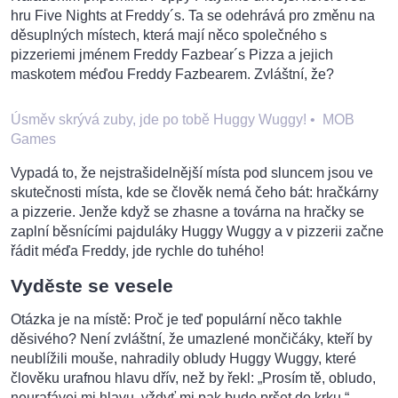
hru Five Nights at Freddy´s. Ta se odehrává pro změnu na
děsuplných místech, která mají něco společného s
pizzeriemi jménem Freddy Fazbear´s Pizza a jejich
maskotem méďou Freddy Fazbearem. Zvláštní, že?
Úsměv skrývá zuby, jde po tobě Huggy Wuggy!
•
MOB
Games
Vypadá to, že nejstrašidelnější místa pod sluncem jsou ve
skutečnosti místa, kde se člověk nemá čeho bát: hračkárny
a pizzerie. Jenže když se zhasne a továrna na hračky se
zaplní běsnícími pajduláky Huggy Wuggy a v pizzerii začne
řádit méďa Freddy, jde rychle do tuhého!
Vyděste se vesele
Otázka je na místě: Proč je teď populární něco takhle
děsivého? Není zvláštní, že umazlené mončičáky, kteří by
neublížili mouše, nahradily obludy Huggy Wuggy, které
člověku urafnou hlavu dřív, než by řekl: „Prosím tě, obludo,
neurafávej mi hlavu, vždyť mi pak bude pršet do krku.“