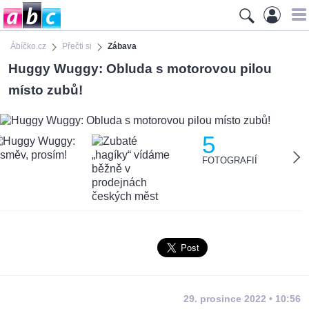
Ábíčko.cz
Přečti si
Zábava
Huggy Wuggy: Obluda s motorovou pilou
místo zubů!
5
FOTOGRAFIÍ
29. prosince 2022 • 10:56