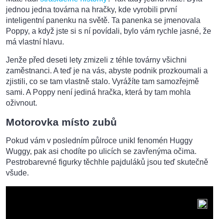
jednou jedna továrna na hračky, kde vyrobili první
inteligentní panenku na světě. Ta panenka se jmenovala
Poppy, a když jste si s ní povídali, bylo vám rychle jasné, že
má vlastní hlavu.
Jenže před deseti lety zmizeli z téhle továrny všichni
zaměstnanci. A teď je na vás, abyste podnik prozkoumali a
zjistili, co se tam vlastně stalo. Vyrážíte tam samozřejmě
sami. A Poppy není jediná hračka, která by tam mohla
oživnout.
Motorovka místo zubů
Pokud vám v posledním půlroce unikl fenomén Huggy
Wuggy, pak asi chodíte po ulicích se zavřenýma očima.
Pestrobarevné figurky těchhle pajduláků jsou teď skutečně
všude.