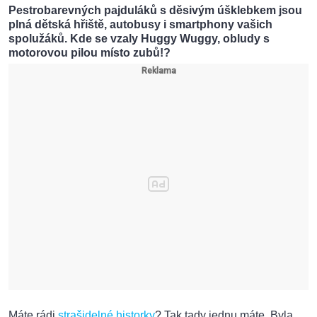
Pestrobarevných pajduláků s děsivým úšklebkem jsou
plná dětská hřiště, autobusy i smartphony vašich
spolužáků. Kde se vzaly Huggy Wuggy, obludy s
motorovou pilou místo zubů!?
Máte rádi
strašidelné historky
? Tak tady jednu máte. Byla