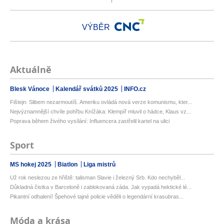
VÝBĚR
Aktuálně
Blesk Vánoce
Kalendář svátků 2025
INFO.cz
Fištejn: Slibem nezarmoutíš. Ameriku ovládá nová verze komunismu, kter...
Nejvýznamnější chvíle pohřbu Knížáka: Klempíř mluvil o hádce, Klaus vz...
Poprava během živého vysílání: Influencera zastřelil kartel na ulici
Sport
MS hokej 2025
Biatlon
Liga mistrů
Už rok neslezou ze hřiště: talisman Slavie i železný Srb. Kdo nechyběl...
Důkladná čistka v Barceloně i zablokovaná záda. Jak vypadá hektické lé...
Pikantní odhalení! Špehové tajné policie věděli o legendární krasubras...
Móda a krása