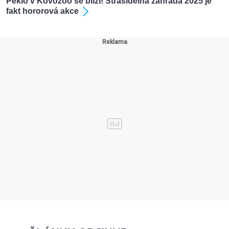
Peklo v Kovozoo se blíží! Strašidelná zahrada 2025 je
fakt hororová akce