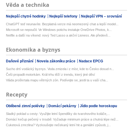
Věda a technika
Nejlepší chytré hodinky
Nejlepší telefony
Nejlepší VPN – srovnání
ChatGPT teď neunavíte. Bezplatná verze má neomezený chat a lepší model...
Microsoft se nepoučil. Ve Windows potichu instaluje OneDrive Photos, k...
Netflix a další na víkend: nový Ted Lasso a akční Lioness. Ale předevš...
Ekonomika a byznys
Daňové přiznání
Novela zákoníku práce
Nadace EPCG
Sucho drtí vodácký byznys. Voda zmizela i z míst, kde to Česko dosud n...
Češi propadli motorkám. Král trhu těží z trendu, který jiné děsí
Vláda proškrtala mapu větrných zón. Podívejte se, jestli ta u vaší cha...
Recepty
Oblíbené zimní polévky
Domácí pekárny
Jídlo podle horoskopu
Sladký poklad u cesty: Využijte letní špendlíky do tvarohového koláče,...
Domácí kečup pečený v troubě: Vyžaduje minimum práce a chutná lépe než...
Cuketová zmrzlina? Vyzkoušejte nečekaný letní hit a geniální způsob, j...