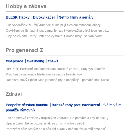
Hobby a zábava
BLESK Tlapky
Divoký kačer
Netflix filmy a seriály
Filip Vondrášek: V Jižní Americe si lidé plují životem mnohem lehčeji,...
Osvěžení ve Schladmingu: Lamy, ferraty i koulovačka v létě jsou jen pá...
Tipy na víkend: Harry Potter na výstavě! Folklor, bitvy i setkání vodn...
Pro generaci Z
#inspirace
#wellbeing
#news
RECEPT: Perfektní letní kombinace, které tě zchladí, i kdybys nechtěl*...
Proč každá generace hledá svůj signature beauty look
Recenze: nový Spider-Man je hodně jiný a dospělejší, pomáhá mu i Sadie...
Zdraví
Podpořte dětskou imunitu
Babské rady proti nachlazení
S čím vším
pomůže rýmovník
Jak se zdravě zchladit v tropických vedrech: Co pomáhá a kdy už riskuj...
Úpal a úžeh: Jak je poznat a jak se z nich rychle vyléčit
Parazité v nás: Kterým se u nás líbí a kde v našem těle je můžeme nají...