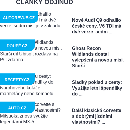
ČLÁNKY ODJINUD
AUTOREVUE.CZ
Nové Audi Q9 odhalilo
české ceny. V6 TDI má
dvě verze, sedm ...
DOUPĚ.CZ
Ghost Recon
Wildlands dostal
vylepšení a novou misi.
Starší ...
RECEPTY.CZ
Sladký poklad u cesty:
Využijte letní špendlíky
do ...
AUTO.CZ
Další klasická corvette
s dobrými jízdními
vlastnostmi? ...