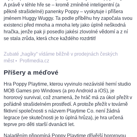
A právě v téhle hře se – kromě zmíněné inteligentní (a
pěkně strašidelné) panenky Poppy – vyskytuje i příšera
jménem Huggy Wuggy. Ta podle příběhu hry započala svou
existenci před mnoha a mnoha lety jako úplně neškodná
hračka, jenže pak ji posedlo jakési zlovolné vědomí a z ní
se stala zrůda, která chce každého rozdrtit!
Zubaté „hagíky“ vídáme běžně v prodejnách českých
měst
•
Profimedia.cz
Příšery a méďové
Hra Poppy Playtime, kterou vyvinulo nezávislé herní studio
MOB Games pro Windows (a pro Android a iOS), je
hororový survival, což znamená, že hráč má za úkol přežít v
pořádně strašidelném prostředí. A protože přežít v továrně
fiktivní společnosti s názvem Playtime Co. není žádná
legrace (ve skutečnosti je to úplná hrůza), je hra určená
teprve pro děti starší dvanácti let.
Naladěním připomíná Poppy Playtime dřívější hororovou