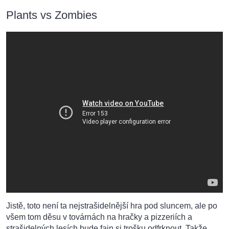
Plants vs Zombies
Jistě, toto není ta nejstrašidelnější hra pod sluncem, ale po
všem tom děsu v továrnách na hračky a pizzeriích a
strašidelných lesích bude fajn si trošku odfrknout. Takže