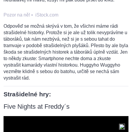
Pozor na ně!
•
iStock.com
Odpověď se možná skrývá v tom, že všichni máme rádi
strašidelné historky. Protože si je ale už tolik nevyprávíme u
táboráků, tak nám nezbývá, než si je s sebou tahat do
tramvaje v podobě strašidelných plyšáků. Přesto by ale byla
škoda se strašidelných historek a táboráků úplně vzdát. Jen
to někdy zkuste: Smartphone nechte doma a zkuste
vystrašit kamarády vlastní historkou. Huggyho Wuggyho
vezměte klidně s sebou do batohu, určitě se nechá sám
vystrašit rád.
Strašidelné hry:
Five Nights at Freddy´s