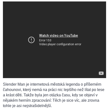
Slender Man je internetová městská legenda o příšerném
čahounovi, který nemá na práci nic lepšího než lítat po lese
a krást děti. Takže byla jen otázka času, kdy se objeví v
nějakém herním zpracování: Těch je sice víc, ale zrovna
tohle je asi nejstrašidelnější.