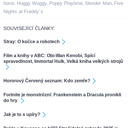
horor
Huggy Wuggy
Poppy Playtime
Slender Man
Five
,
,
,
,
Nights at Freddy´s
SOUVISEJÍCÍ ČLÁNKY:
Stray: O kočce a robotech
Film a knihy v ABC: Obi-Wan Kenobi, Spící
spravedlnost, Immortal Hulk, Velká kniha velkých strojů
Hororový Červený seznam: Kdo zemře?
Fortnite je monstrózní: Frankenstein a Dracula pronikli
do hry
Jak je to s upíry?