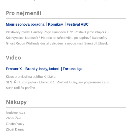
Pro nejmenší
Mourissonova poradna
Komiksy
Festival ABC
Plastikový model Handley Page Hampden 1:72: Postavili jsme létající ku...
Kdo vynalezl kapesník? Historie od středověku po papírové kapesníky
Ghost Recon Wildlands dostal vylepšení a novou misi. Starší díl Ubisof...
Video
Prostor X
Branky, body, kokoti
Fortuna liga
Klaus promluvil na pohřbu Knížáka
SESTŘIH: Zbrojovka - Liberec 0:1. Rozhodl Dulay, ale při premiéře za S...
Milan Knížák pohřeb
Nákupy
hledejceny.cz
Zboží Živě
Osobní vozy
Zboží Dáma