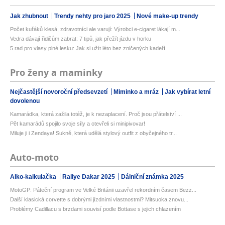
Jak zhubnout
Trendy nehty pro jaro 2025
Nové make-up trendy
Počet kuřáků klesá, zdravotníci ale varují: Výrobci e-cigaret lákají m...
Vedra dávají řidičům zabrat: 7 tipů, jak přežít jízdu v horku
5 rad pro vlasy plné lesku: Jak si užít léto bez zničených kadeří
Pro ženy a maminky
Nejčastější novoroční předsevzetí
Miminko a mráz
Jak vybírat letní
dovolenou
Kamarádka, která zažila totéž, je k nezaplacení. Proč jsou přátelství ...
Pět kamarádů spojilo svoje síly a otevřeli si minipivovar!
Miluje ji i Zendaya! Sukně, která udělá stylový outfit z obyčejného tr...
Auto-moto
Alko-kalkulačka
Rallye Dakar 2025
Dálniční známka 2025
MotoGP: Páteční program ve Velké Británii uzavřel rekordním časem Bezz...
Další klasická corvette s dobrými jízdními vlastnostmi? Mitsuoka znovu...
Problémy Cadillacu s brzdami souvisí podle Bottase s jejich chlazením