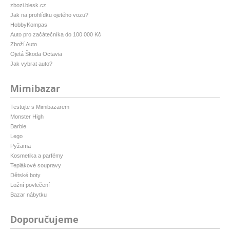
zbozi.blesk.cz
Jak na prohlídku ojetého vozu?
HobbyKompas
Auto pro začátečníka do 100 000 Kč
Zboží Auto
Ojetá Škoda Octavia
Jak vybrat auto?
Mimibazar
Testujte s Mimibazarem
Monster High
Barbie
Lego
Pyžama
Kosmetika a parfémy
Teplákové soupravy
Dětské boty
Ložní povlečení
Bazar nábytku
Doporučujeme