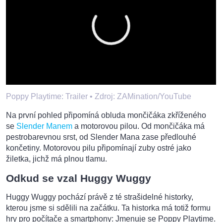
Poppy Playtime: Trailer •
Zdroj: ZAMination/YouTube
Na první pohled připomíná obluda mončičáka zkříženého
se
Slender Manem
a motorovou pilou. Od mončičáka má
pestrobarevnou srst, od Slender Mana zase předlouhé
končetiny. Motorovou pilu připomínají zuby ostré jako
žiletka, jichž má plnou tlamu.
Odkud se vzal Huggy Wuggy
Huggy Wuggy pochází právě z té strašidelné historky,
kterou jsme si sdělili na začátku. Ta historka má totiž formu
hry pro počítače a smartphony: Jmenuje se Poppy Playtime.