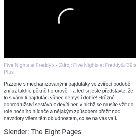
Five Nights at Freddy's •
Zdroj: Five Nights at Freddy&#39;s
Plus
Pizzerie s mechanizovanými pajduláky ve zvířecí podobě
zní už takhle pěkně hororově – a teď si ještě představte, že
to s vámi ti pajduláci vůbec nemyslí dobře! Hrůzné
dobrodružství sestává z devíti her, v nichž se musíte vžít do
role nočního hlídače a nějakým způsobem přežít noc
navzdory všem těm obludnostem, co se na vás valí.
Slender: The Eight Pages