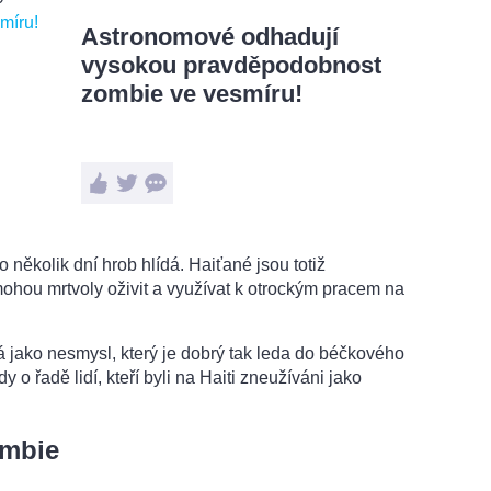
Astronomové odhadují
vysokou pravděpodobnost
zombie ve vesmíru!
 několik dní hrob hlídá. Haiťané jsou totiž
ohou mrtvoly oživit a využívat k otrockým pracem na
 jako nesmysl, který je dobrý tak leda do béčkového
y o řadě lidí, kteří byli na Haiti zneužíváni jako
ombie