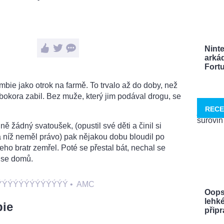
Nint
arká
Fortu
mbie jako otrok na farmě. To trvalo až do doby, než
bokora zabil. Bez muže, který jim podával drogu, se
RECE
ně žádný svatoušek, (opustil své děti a činil si
a níž neměl právo) pak nějakou dobu bloudil po
jeho bratr zemřel. Poté se přestal bát, nechal se
l se domů.
ÝÝÝÝÝÝÝÝÝÝÝÝÝ
•
AMC
Oops
lehké
bie
připra