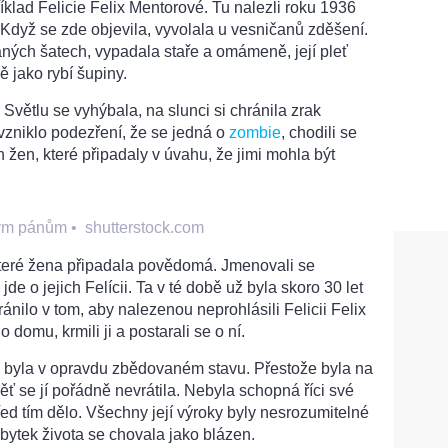
klad Felicie Felix Mentorové. Tu nalezli roku 1936
Když se zde objevila, vyvolala u vesničanů zděšení.
ných šatech, vypadala staře a omámeně, její pleť
ě jako rybí šupiny.
Světlu se vyhýbala, na slunci si chránila zrak
zniklo podezření, že se jedná o
zombie
, chodili se
ch žen, které připadaly v úvahu, že jimi mohla být
vým pánům
•
shutterstock.com
teré žena připadala povědomá. Jmenovali se
de o jejich Felícii. Ta v té době už byla skoro 30 let
ánilo v tom, aby nalezenou neprohlásili Felicii Felix
 domu, krmili ji a postarali se o ní.
a byla v opravdu zbědovaném stavu. Přestože byla na
ěť se jí pořádně nevrátila. Nebyla schopná říci své
řed tím dělo. Všechny její výroky byly nesrozumitelné
bytek života se chovala jako blázen.