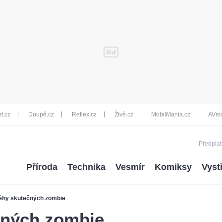
rt.cz
Doupě.cz
Reflex.cz
Živě.cz
MobilMania.cz
AVma
Předplať
Příroda
Technika
Vesmír
Komiksy
Vyst
ěhy skutečných zombie
čných zombie