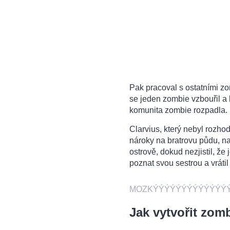
Pak pracoval s ostatními zo
se jeden zombie vzbouřil a 
komunita zombie rozpadla.
Clarvius, který nebyl rozhod
nároky na bratrovu půdu, n
ostrově, dokud nezjistil, že 
poznat svou sestrou a vráti
MOZKÝÝÝÝÝÝÝÝÝÝÝÝÝ
Jak vytvořit zom