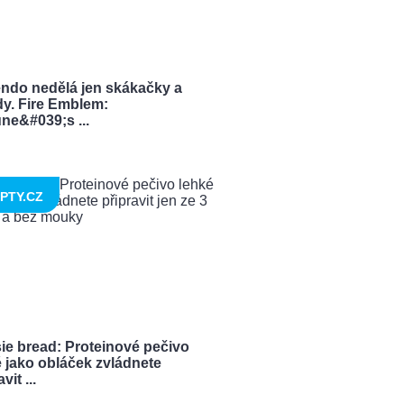
endo nedělá jen skákačky a
dy. Fire Emblem:
ne&#039;s ...
PTY.CZ
ie bread: Proteinové pečivo
 jako obláček zvládnete
vit ...