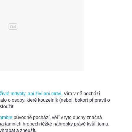
ivlé mrtvoly, ani živí ani mrtví.
Víra v ně pochází
lo o osoby, které kouzelník (neboli bokor) připravil o
sloužit.
ombie
původně pochází, věří v tyto duchy značná
 na tamních hrobech těžké náhrobky právě kvůli tomu,
hrabat a zneužít.