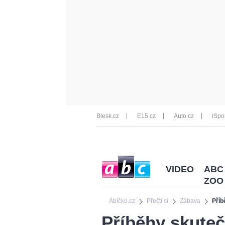
Blesk.cz
E15.cz
Auto.cz
iSpo
VIDEO
ABC
ZOO
Ábíčko.cz
Přečti si
Zábava
Příb
Příběhy skute