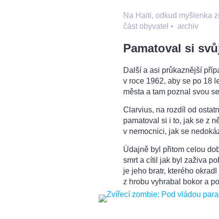
Na Haiti, odkud myšlenka z
část obyvatel
•
archiv
Pamatoval si svů
Další a asi průkaznější pří
v roce 1962, aby se po 18 le
města a tam poznal svou se
Clarvius, na rozdíl od ostat
pamatoval si i to, jak se z 
v nemocnici, jak se nedokáz
Údajně byl přitom celou dobu
smrt a cítil jak byl zaživa 
je jeho bratr, kterého okra
z hrobu vyhrabal bokor a p