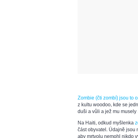
Zombie (čti zombí) jsou to ož
z kultu woodoo, kde se jedna
duši a vůli a jež mu musely 
Na Haiti, odkud myšlenka
z
část obyvatel. Údajně jsou
aby mrtvolu nemohl nikdo vy