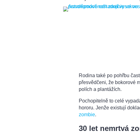
Rodina také po pohřbu často
přesvědčeni, že bokorové m
polích a plantážích.
Pochopitelně to celé vypadá
hororu. Jenže existují doklad
zombie
.
30 let nemrtvá z