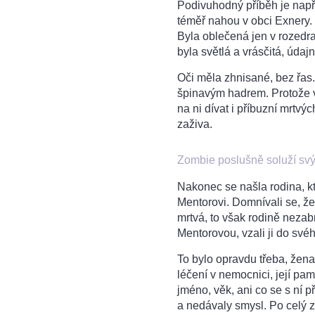
Podivuhodný příběh je napří
téměř nahou v obci Exnery. 
Byla oblečená jen v rozedra
byla světlá a vrásčitá, údajn
Oči měla zhnisané, bez řas. 
špinavým hadrem. Protože v
na ni dívat i příbuzní mrtvý
zaživa.
Zombie poslušně soluží s
Nakonec se našla rodina, k
Mentorovi. Domnívali se, že j
mrtvá, to však rodině nezabr
Mentorovou, vzali ji do svého
To bylo opravdu třeba, žen
léčení v nemocnici, její pam
jméno, věk, ani co se s ní p
a nedávaly smysl. Po celý z