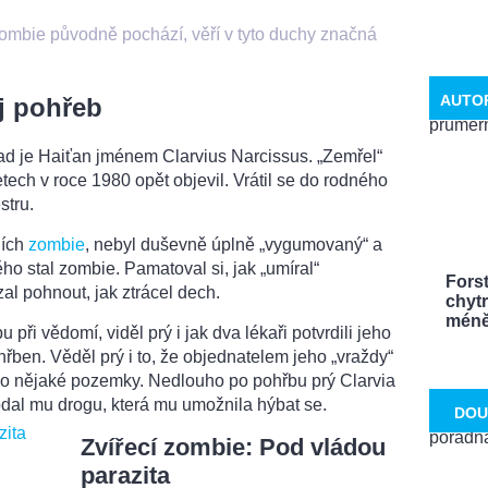
ombie původně pochází, věří v tyto duchy značná
AUTO
j pohřeb
pad je Haiťan jménem Clarvius Narcissus. „Zemřel“
tech v roce 1980 opět objevil. Vrátil se do rodného
stru.
ních
zombie
, nebyl duševně úplně „vygumovaný“ a
něho stal zombie. Pamatoval si, jak „umíral“
Fors
al pohnout, jak ztrácel dech.
chytr
méně 
 při vědomí, viděl prý i jak dva lékaři potvrdili jeho
pohřben. Věděl prý i to, že objednatelem jeho „vraždy“
dl o nějaké pozemky. Nedlouho po pohřbu prý Clarvia
odal mu drogu, která mu umožnila hýbat se.
DOU
Zvířecí zombie: Pod vládou
parazita