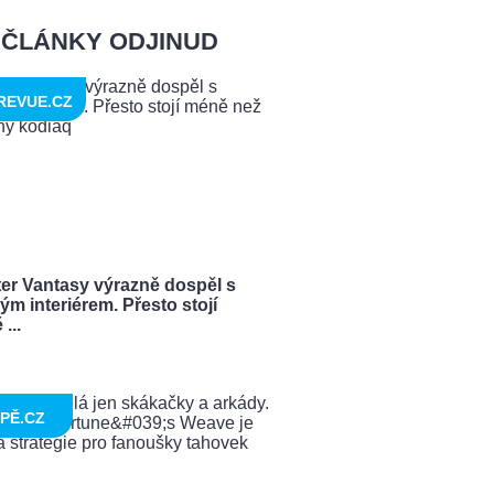
ČLÁNKY ODJINUD
REVUE.CZ
ter Vantasy výrazně dospěl s
ým interiérem. Přesto stojí
...
PĚ.CZ