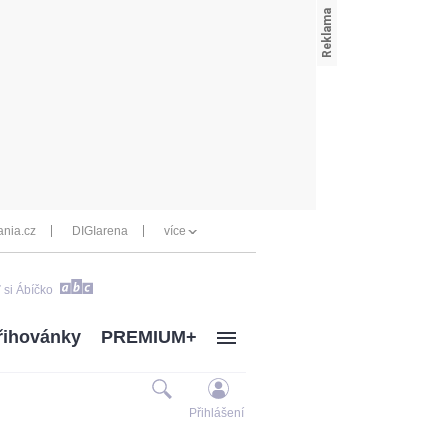
nia.cz
DIGIarena
více
 si Ábíčko
řihovánky
PREMIUM+
Přihlášení