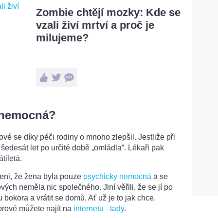
Zombie chtějí mozky: Kde se
vzali živí mrtví a proč je
milujeme?
 nemocná?
vé se díky péči rodiny o mnoho zlepšil. Jestliže při
edesát let po určité době „omládla“. Lékaři pak
tiletá.
čeni, že žena byla pouze
psychicky nemocná
a se
ých neměla nic společného. Jiní věřili, že se jí po
u bokora a vrátit se domů. Ať už je to jak chce,
torové můžete najít na
internetu - tady
.