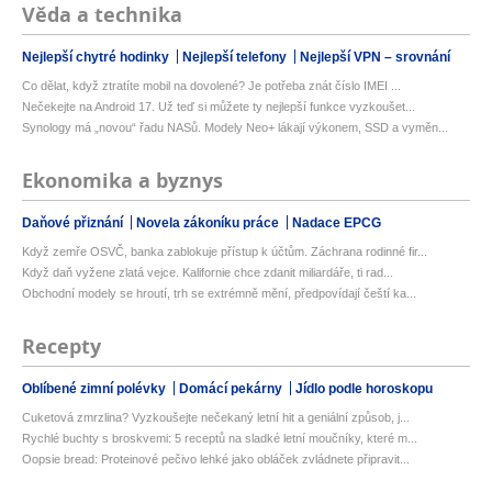
Věda a technika
Nejlepší chytré hodinky
Nejlepší telefony
Nejlepší VPN – srovnání
Co dělat, když ztratíte mobil na dovolené? Je potřeba znát číslo IMEI ...
Nečekejte na Android 17. Už teď si můžete ty nejlepší funkce vyzkoušet...
Synology má „novou“ řadu NASů. Modely Neo+ lákají výkonem, SSD a vyměn...
Ekonomika a byznys
Daňové přiznání
Novela zákoníku práce
Nadace EPCG
Když zemře OSVČ, banka zablokuje přístup k účtům. Záchrana rodinné fir...
Když daň vyžene zlatá vejce. Kalifornie chce zdanit miliardáře, ti rad...
Obchodní modely se hroutí, trh se extrémně mění, předpovídají čeští ka...
Recepty
Oblíbené zimní polévky
Domácí pekárny
Jídlo podle horoskopu
Cuketová zmrzlina? Vyzkoušejte nečekaný letní hit a geniální způsob, j...
Rychlé buchty s broskvemi: 5 receptů na sladké letní moučníky, které m...
Oopsie bread: Proteinové pečivo lehké jako obláček zvládnete připravit...