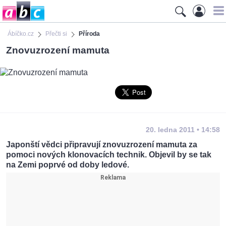
Ábíčko.cz
Přečti si
Příroda
Znovuzrození mamuta
20. ledna 2011 • 14:58
Japonští vědci připravují znovuzrození mamuta za
pomoci nových klonovacích technik. Objevil by se tak
na Zemi poprvé od doby ledové.