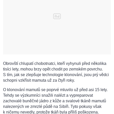
Obrovští chlupatí chobotnatci, kteří vyhynuli před několika
tisíci lety, mohou brzy opět chodit po zemském povrchu.
S tím, jak se zlepšuje technologie klonování, jsou prý vědci
schopni vzkřísit mamuta už za čtyři roky.
O klonování mamutů se poprvé mluvilo už před asi 15 lety.
Tehdy se výzkumníci snažili nalézt a vypreparovat
zachovalé buněčné jádro z kůže a svalové tkáně mamutů
nalezených ve zmrzlé půdě na Sibiři. Tyto pokusy však
k ničemu nevedly, protože tkáň byla příliš poškozena.