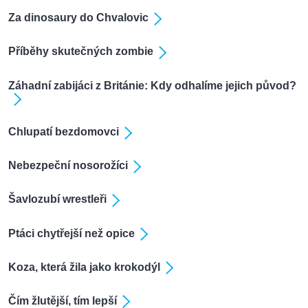
Za dinosaury do Chvalovic
Příběhy skutečných zombie
Záhadní zabijáci z Británie: Kdy odhalíme jejich původ?
Chlupatí bezdomovci
Nebezpeční nosorožíci
Šavlozubí wrestleři
Ptáci chytřejší než opice
Koza, která žila jako krokodýl
Čím žlutější, tím lepší