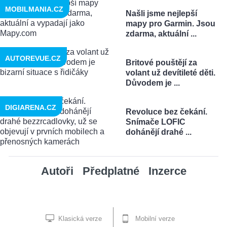
MOBILMANIA.CZ
Našli jsme nejlepší
mapy pro Garmin. Jsou
zdarma, aktuální ...
AUTOREVUE.CZ
Britové pouštějí za
volant už devítileté děti.
Důvodem je ...
DIGIARENA.CZ
Revoluce bez čekání.
Snímače LOFIC
dohánějí drahé ...
Autoři
Předplatné
Inzerce
Klasická verze
Mobilní verze