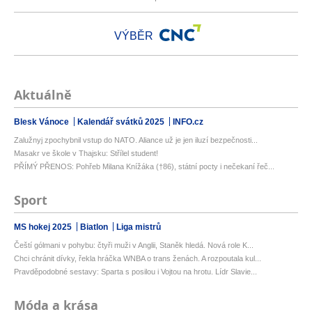
VÝBĚR
Aktuálně
Blesk Vánoce
Kalendář svátků 2025
INFO.cz
Zalužnyj zpochybnil vstup do NATO. Aliance už je jen iluzí bezpečnosti...
Masakr ve škole v Thajsku: Střílel student!
PŘÍMÝ PŘENOS: Pohřeb Milana Knížáka (†86), státní pocty i nečekaní řeč...
Sport
MS hokej 2025
Biatlon
Liga mistrů
Čeští gólmani v pohybu: čtyři muži v Anglii, Staněk hledá. Nová role K...
Chci chránit dívky, řekla hráčka WNBA o trans ženách. A rozpoutala kul...
Pravděpodobné sestavy: Sparta s posilou i Vojtou na hrotu. Lídr Slavie...
Móda a krása