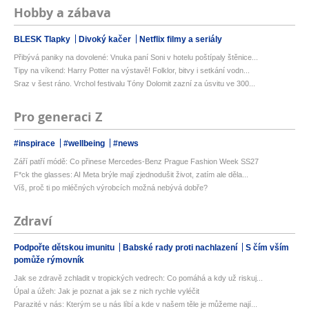
Hobby a zábava
BLESK Tlapky
Divoký kačer
Netflix filmy a seriály
Přibývá paniky na dovolené: Vnuka paní Soni v hotelu poštípaly štěnice...
Tipy na víkend: Harry Potter na výstavě! Folklor, bitvy i setkání vodn...
Sraz v šest ráno. Vrchol festivalu Tóny Dolomit zazní za úsvitu ve 300...
Pro generaci Z
#inspirace
#wellbeing
#news
Září patří módě: Co přinese Mercedes-Benz Prague Fashion Week SS27
F*ck the glasses: AI Meta brýle mají zjednodušit život, zatím ale děla...
Víš, proč ti po mléčných výrobcích možná nebývá dobře?
Zdraví
Podpořte dětskou imunitu
Babské rady proti nachlazení
S čím vším
pomůže rýmovník
Jak se zdravě zchladit v tropických vedrech: Co pomáhá a kdy už riskuj...
Úpal a úžeh: Jak je poznat a jak se z nich rychle vyléčit
Parazité v nás: Kterým se u nás líbí a kde v našem těle je můžeme nají...