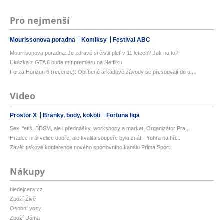
Pro nejmenší
Mourissonova poradna
Komiksy
Festival ABC
Mourrisonova poradna: Je zdravé si čistit pleť v 11 letech? Jak na to?
Ukázka z GTA 6 bude mít premiéru na Netflixu
Forza Horizon 6 (recenze): Oblíbené arkádové závody se přesouvají do u...
Video
Prostor X
Branky, body, kokoti
Fortuna liga
Sex, fetiš, BDSM, ale i přednášky, workshopy a market. Organizátor Pra...
Hradec hrál velice dobře, ale kvalita soupeře byla znát. Prohra na hři...
Závěr tiskové konference nového sportovního kanálu Prima Sport
Nákupy
hledejceny.cz
Zboží Živě
Osobní vozy
Zboží Dáma