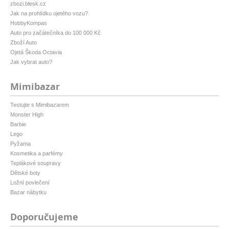
zbozi.blesk.cz
Jak na prohlídku ojetého vozu?
HobbyKompas
Auto pro začátečníka do 100 000 Kč
Zboží Auto
Ojetá Škoda Octavia
Jak vybrat auto?
Mimibazar
Testujte s Mimibazarem
Monster High
Barbie
Lego
Pyžama
Kosmetika a parfémy
Teplákové soupravy
Dětské boty
Ložní povlečení
Bazar nábytku
Doporučujeme