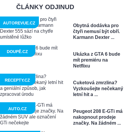
ČLÁNKY ODJINUD
AUTOREVUE.CZ
Obytná dodávka pro
čtyři nemusí být obří.
Karmann Dexter ...
DOUPĚ.CZ
Ukázka z GTA 6 bude
mít premiéru na
Netflixu
RECEPTY.CZ
Cuketová zmrzlina?
Vyzkoušejte nečekaný
letní hit a ...
AUTO.CZ
Peugeot 208 E-GTi má
nakopnout prodeje
značky. Na žádném ...