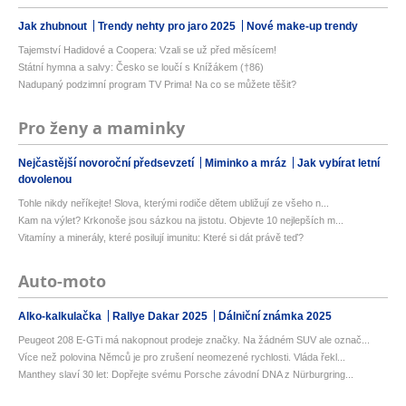
Jak zhubnout
Trendy nehty pro jaro 2025
Nové make-up trendy
Tajemství Hadidové a Coopera: Vzali se už před měsícem!
Státní hymna a salvy: Česko se loučí s Knížákem (†86)
Nadupaný podzimní program TV Prima! Na co se můžete těšit?
Pro ženy a maminky
Nejčastější novoroční předsevzetí
Miminko a mráz
Jak vybírat letní
dovolenou
Tohle nikdy neříkejte! Slova, kterými rodiče dětem ubližují ze všeho n...
Kam na výlet? Krkonoše jsou sázkou na jistotu. Objevte 10 nejlepších m...
Vitamíny a minerály, které posilují imunitu: Které si dát právě teď?
Auto-moto
Alko-kalkulačka
Rallye Dakar 2025
Dálniční známka 2025
Peugeot 208 E-GTi má nakopnout prodeje značky. Na žádném SUV ale označ...
Více než polovina Němců je pro zrušení neomezené rychlosti. Vláda řekl...
Manthey slaví 30 let: Dopřejte svému Porsche závodní DNA z Nürburgring...