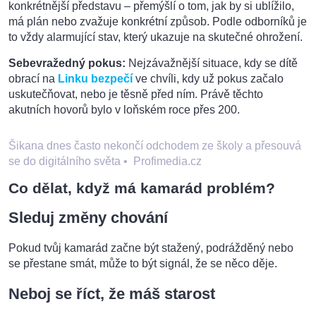
konkrétnější představu – přemýšlí o tom, jak by si ublížilo,
má plán nebo zvažuje konkrétní způsob. Podle odborníků je
to vždy alarmující stav, který ukazuje na skutečné ohrožení.
Sebevražedný pokus:
Nejzávažnější situace, kdy se dítě
obrací na
Linku bezpečí
ve chvíli, kdy už pokus začalo
uskutečňovat, nebo je těsně před ním. Právě těchto
akutních hovorů bylo v loňském roce přes 200.
Šikana dnes často nekončí odchodem ze školy a přesouvá
se do digitálního světa
•
Profimedia.cz
Co dělat, když má kamarád problém?
Sleduj změny chování
Pokud tvůj kamarád začne být stažený, podrážděný nebo
se přestane smát, může to být signál, že se něco děje.
Neboj se říct, že máš starost