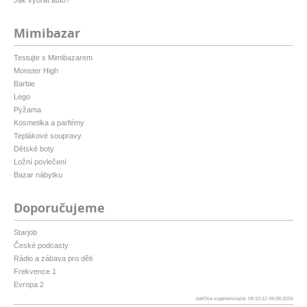
Mimibazar
Testujte s Mimibazarem
Monster High
Barbie
Lego
Pyžama
Kosmetika a parfémy
Teplákové soupravy
Dětské boty
Ložní povlečení
Bazar nábytku
Doporučujeme
Starjob
České podcasty
Rádio a zábava pro děti
Frekvence 1
Evropa 2
patička vygenerovaná: 08:10:12 09.08.2026