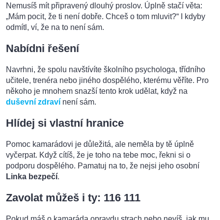
Nemusíš mít připravený dlouhý proslov. Úplně stačí věta:
„Mám pocit, že ti není dobře. Chceš o tom mluvit?“ I kdyby
odmítl, ví, že na to není sám.
Nabídni řešení
Navrhni, že spolu navštívíte školního psychologa, třídního
učitele, trenéra nebo jiného dospělého, kterému věříte. Pro
někoho je mnohem snazší tento krok udělat, když na
duševní zdraví
není sám.
Hlídej si vlastní hranice
Pomoc kamarádovi je důležitá, ale neměla by tě úplně
vyčerpat. Když cítíš, že je toho na tebe moc, řekni si o
podporu dospělého. Pamatuj na to, že nejsi jeho osobní
Linka bezpečí
.
Zavolat můžeš i ty: 116 111
Pokud máš o kamaráda opravdu strach nebo nevíš, jak mu