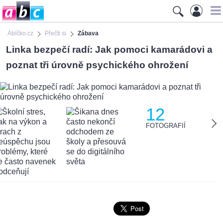
Ábíčko.cz
Přečti si
Zábava
Linka bezpečí radí: Jak pomoci kamarádovi a
poznat tři úrovně psychického ohrožení
12
FOTOGRAFIÍ