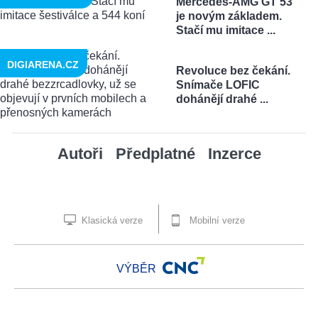
Mercedes-AMG GT 53
je novým základem.
Stačí mu imitace ...
DIGIARENA.CZ
Revoluce bez čekání.
Snímače LOFIC
dohánějí drahé ...
Autoři
Předplatné
Inzerce
Klasická verze
Mobilní verze
VÝBĚR