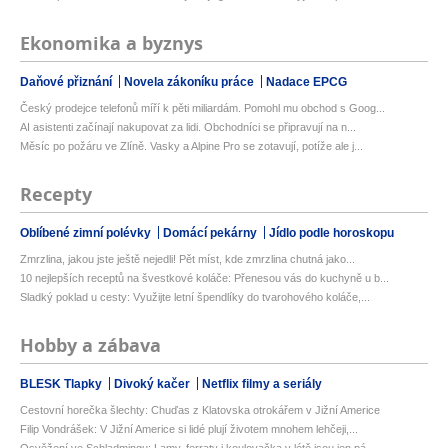
Ekonomika a byznys
Daňové přiznání
Novela zákoníku práce
Nadace EPCG
Český prodejce telefonů míří k pěti miliardám. Pomohl mu obchod s Goog...
AI asistenti začínají nakupovat za lidi. Obchodníci se připravují na n...
Měsíc po požáru ve Zlíně. Vasky a Alpine Pro se zotavují, potíže ale j...
Recepty
Oblíbené zimní polévky
Domácí pekárny
Jídlo podle horoskopu
Zmrzlina, jakou jste ještě nejedli! Pět míst, kde zmrzlina chutná jako...
10 nejlepších receptů na švestkové koláče: Přenesou vás do kuchyně u b...
Sladký poklad u cesty: Využijte letní špendlíky do tvarohového koláče,...
Hobby a zábava
BLESK Tlapky
Divoký kačer
Netflix filmy a seriály
Cestovní horečka šlechty: Chuďas z Klatovska otrokářem v Jižní Americe
Filip Vondrášek: V Jižní Americe si lidé plují životem mnohem lehčeji,...
Osvěžení ve Schladmingu: Lamy, ferraty i koulovačka v létě jsou jen pá...