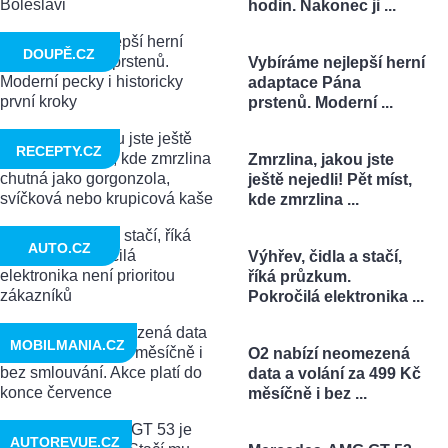
hodin. Nakonec ji ...
DOUPĚ.CZ
Vybíráme nejlepší herní
adaptace Pána
prstenů. Moderní ...
RECEPTY.CZ
Zmrzlina, jakou jste
ještě nejedli! Pět míst,
kde zmrzlina ...
AUTO.CZ
Výhřev, čidla a stačí,
říká průzkum.
Pokročilá elektronika ...
MOBILMANIA.CZ
O2 nabízí neomezená
data a volání za 499 Kč
měsíčně i bez ...
AUTOREVUE.CZ