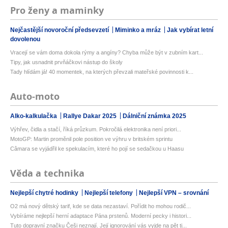
Pro ženy a maminky
Nejčastější novoroční předsevzetí
Miminko a mráz
Jak vybírat letní
dovolenou
Vracejí se vám doma dokola rýmy a angíny? Chyba může být v zubním kart...
Tipy, jak usnadnit prvňáčkovi nástup do školy
Tady hlídám já! 40 momentek, na kterých převzali mateřské povinnosti k...
Auto-moto
Alko-kalkulačka
Rallye Dakar 2025
Dálniční známka 2025
Výhřev, čidla a stačí, říká průzkum. Pokročilá elektronika není priori...
MotoGP: Martin proměnil pole position ve výhru v britském sprintu
Câmara se vyjádřil ke spekulacím, které ho pojí se sedačkou u Haasu
Věda a technika
Nejlepší chytré hodinky
Nejlepší telefony
Nejlepší VPN – srovnání
O2 má nový dětský tarif, kde se data nezastaví. Pořídit ho mohou rodič...
Vybíráme nejlepší herní adaptace Pána prstenů. Moderní pecky i histori...
Tuto dopravní značku Češi neznají. Její ignorování vás vyjde na pět ti...