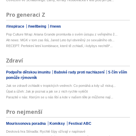
Pro generaci Z
#inspirace
#wellbeing
#news
Pop Culture Wrap: Ariana Grande promluvila o svém ústupu z veřejného ž...
Alt news: MGK v tom zas lítá, Jared Leto byl obviněný ze sexuálního ob...
RECEPT: Perfektní letní kombinace, které tě zchladí, i kdybys nechtěl*...
Zdraví
Podpořte dětskou imunitu
Babské rady proti nachlazení
S čím vším
pomůže rýmovník
Jak se zdravě zchladit v tropických vedrech: Co pomáhá a kdy už riskuj...
Úpal a úžeh: Jak je poznat a jak se z nich rychle vyléčit
Parazité v nás: Kterým se u nás líbí a kde v našem těle je můžeme nají...
Pro nejmenší
Mourissonova poradna
Komiksy
Festival ABC
Desková hra Stínadla: Rychlé šípy ožívají v napínavé