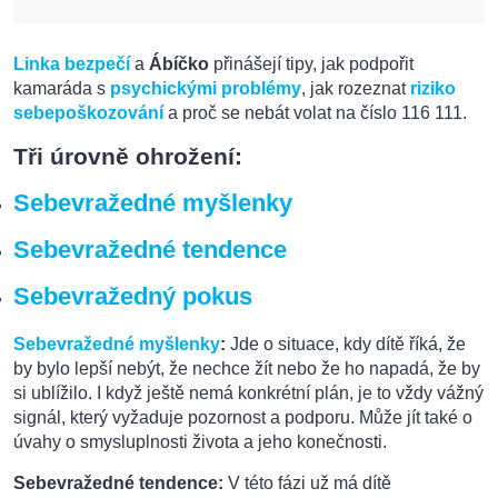
Linka bezpečí
a
Ábíčko
přinášejí tipy, jak podpořit
kamaráda s
psychickými problémy
, jak rozeznat
riziko
sebepoškozování
a proč se nebát volat na číslo 116 111.
Tři úrovně ohrožení:
Sebevražedné myšlenky
Sebevražedné tendence
Sebevražedný pokus
Sebevražedné myšlenky
:
Jde o situace, kdy dítě říká, že
by bylo lepší nebýt, že nechce žít nebo že ho napadá, že by
si ublížilo. I když ještě nemá konkrétní plán, je to vždy vážný
signál, který vyžaduje pozornost a podporu. Může jít také o
úvahy o smysluplnosti života a jeho konečnosti.
Sebevražedné tendence:
V této fázi už má dítě