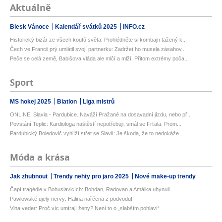
Aktuálně
Blesk Vánoce
Kalendář svátků 2025
INFO.cz
Historický bizár ze všech koutů světa: Prohlédněte si kombajn tažený k...
Čech ve Francii prý umlátil svojí partnerku: Zadržet ho musela zásahov...
Peče se celá země, Babišova vláda ale mlčí a mlží. Přitom extrémy poča...
Sport
MS hokej 2025
Biatlon
Liga mistrů
ONLINE: Slavia - Pardubice. Naváží Pražané na dosavadní jízdu, nebo př...
Povstání Teplic: Kardiologa naštěstí nepotřebuji, smál se Frťala. Prom...
Pardubický Boledovič vyhlíží střet se Slavií: Je škoda, že to nedokáže...
Móda a krása
Jak zhubnout
Trendy nehty pro jaro 2025
Nové make-up trendy
Čapí tragédie v Bohuslavicích: Bohdan, Radovan a Amálka uhynuli
Pawlowské ujely nervy: Halina nařčena z podvodu!
Vlna veder: Proč víc umírají ženy? Není to o „slabším pohlaví“