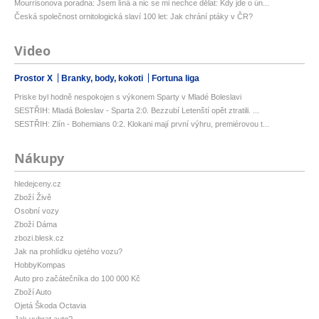
Mourrisonova poradna: Jsem líná a nic se mi nechce dělat: Kdy jde o ún...
Česká společnost ornitologická slaví 100 let: Jak chrání ptáky v ČR?
Video
Prostor X
Branky, body, kokoti
Fortuna liga
Priske byl hodně nespokojen s výkonem Sparty v Mladé Boleslavi
SESTŘIH: Mladá Boleslav - Sparta 2:0. Bezzubí Letenští opět ztratili. ...
SESTŘIH: Zlín - Bohemians 0:2. Klokani mají první výhru, premiérovou t...
Nákupy
hledejceny.cz
Zboží Živě
Osobní vozy
Zboží Dáma
zbozi.blesk.cz
Jak na prohlídku ojetého vozu?
HobbyKompas
Auto pro začátečníka do 100 000 Kč
Zboží Auto
Ojetá Škoda Octavia
Jak vybrat auto?