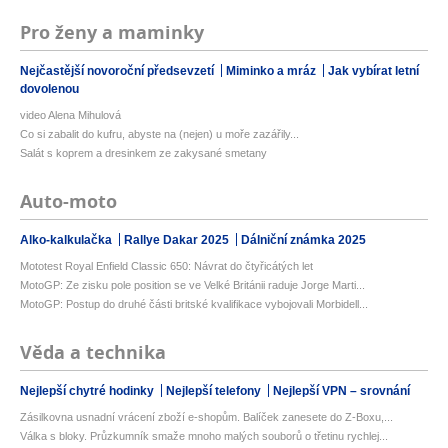
Pro ženy a maminky
Nejčastější novoroční předsevzetí
Miminko a mráz
Jak vybírat letní
dovolenou
video Alena Mihulová
Co si zabalit do kufru, abyste na (nejen) u moře zazářily...
Salát s koprem a dresinkem ze zakysané smetany
Auto-moto
Alko-kalkulačka
Rallye Dakar 2025
Dálniční známka 2025
Mototest Royal Enfield Classic 650: Návrat do čtyřicátých let
MotoGP: Ze zisku pole position se ve Velké Británii raduje Jorge Marti...
MotoGP: Postup do druhé části britské kvalifikace vybojovali Morbidell...
Věda a technika
Nejlepší chytré hodinky
Nejlepší telefony
Nejlepší VPN – srovnání
Zásilkovna usnadní vrácení zboží e-shopům. Balíček zanesete do Z-Boxu,...
Válka s bloky. Průzkumník smaže mnoho malých souborů o třetinu rychlej...