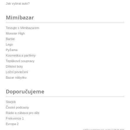
Jak vybrat auto?
Mimibazar
Testujte s Mimibazarem
Monster High
Barbie
Lego
Pyžama
Kosmetika a parfémy
Teplákové soupravy
Dětské boty
Ložní povlečení
Bazar nábytku
Doporučujeme
Starjob
České podcasty
Rádio a zábava pro děti
Frekvence 1
Evropa 2
patička vygenerovaná: 14:40:17 08.08.2026