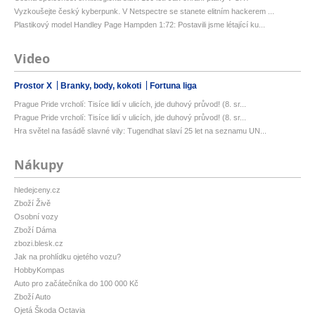
Vyzkoušejte český kyberpunk. V Netspectre se stanete elitním hackerem ...
Plastikový model Handley Page Hampden 1:72: Postavili jsme létající ku...
Video
Prostor X
Branky, body, kokoti
Fortuna liga
Prague Pride vrcholí: Tisíce lidí v ulicích, jde duhový průvod! (8. sr...
Prague Pride vrcholí: Tisíce lidí v ulicích, jde duhový průvod! (8. sr...
Hra světel na fasádě slavné vily: Tugendhat slaví 25 let na seznamu UN...
Nákupy
hledejceny.cz
Zboží Živě
Osobní vozy
Zboží Dáma
zbozi.blesk.cz
Jak na prohlídku ojetého vozu?
HobbyKompas
Auto pro začátečníka do 100 000 Kč
Zboží Auto
Ojetá Škoda Octavia