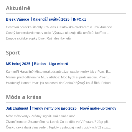
Aktuálně
Blesk Vánoce
Kalendář svátků 2025
INFO.cz
Cestovní horečka šlechty: Chuďas z Klatovska otrokářem v Jižní Americe
Český konstruktivismus v exilu. Výstava ukazuje díla umělců, kteří se ...
Erupce sicilské sopky Etny: Ruší desítky letů
Sport
MS hokej 2025
Biatlon
Liga mistrů
Kam míří Haraslín? Místo mrakodrapů oázy, stadion velký jak v Plzni. B...
Manuel před odletem na ME v atletice: Moc bych si přála medaili. Prozr...
Hradecký klenot Umar: jak se dostal do Česka? Bývalý kouč říká: Pokud ...
Móda a krása
Jak zhubnout
Trendy nehty pro jaro 2025
Nové make-up trendy
Máte málo vody? Zrádný signál ukáže vaše moč
Životní koncert Ztraceného na Letné: Co se dělo ve VIP stanu? Jágr při...
Česko čeká další vlna veder: Teploty vystoupají nad tropických 32 stup...