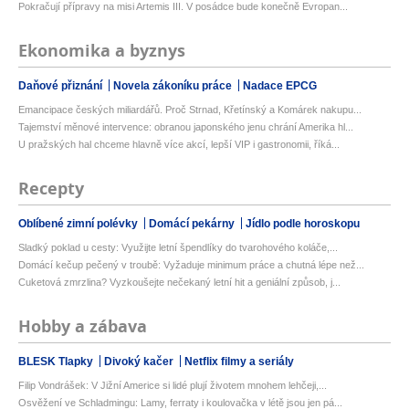
Pokračují přípravy na misi Artemis III. V posádce bude konečně Evropan...
Ekonomika a byznys
Daňové přiznání
Novela zákoníku práce
Nadace EPCG
Emancipace českých miliardářů. Proč Strnad, Křetínský a Komárek nakupu...
Tajemství měnové intervence: obranou japonského jenu chrání Amerika hl...
U pražských hal chceme hlavně více akcí, lepší VIP i gastronomii, říká...
Recepty
Oblíbené zimní polévky
Domácí pekárny
Jídlo podle horoskopu
Sladký poklad u cesty: Využijte letní špendlíky do tvarohového koláče,...
Domácí kečup pečený v troubě: Vyžaduje minimum práce a chutná lépe než...
Cuketová zmrzlina? Vyzkoušejte nečekaný letní hit a geniální způsob, j...
Hobby a zábava
BLESK Tlapky
Divoký kačer
Netflix filmy a seriály
Filip Vondrášek: V Jižní Americe si lidé plují životem mnohem lehčeji,...
Osvěžení ve Schladmingu: Lamy, ferraty i koulovačka v létě jsou jen pá...