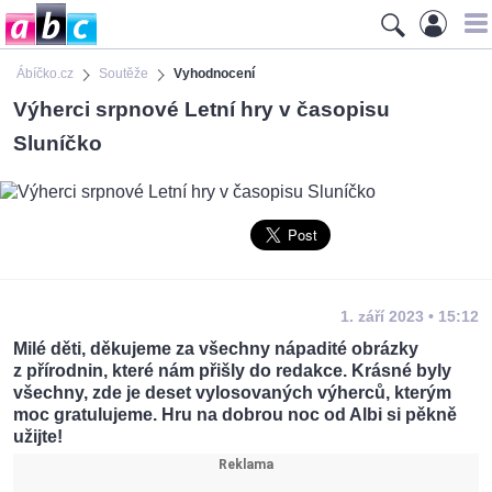
Ábíčko.cz
Soutěže
Vyhodnocení
Výherci srpnové Letní hry v časopisu
Sluníčko
1. září 2023 • 15:12
Milé děti, děkujeme za všechny nápadité obrázky
z přírodnin, které nám přišly do redakce. Krásné byly
všechny, zde je deset vylosovaných výherců, kterým
moc gratulujeme. Hru na dobrou noc od Albi si pěkně
užijte!