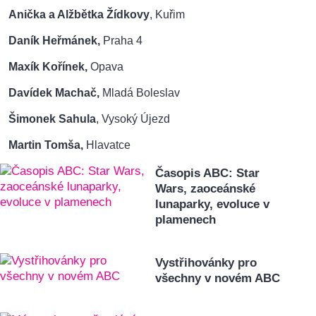
Anička a Alžbětka Žídkovy
, Kuřim
Daník Heřmánek
,
Praha 4
Maxík Kořínek,
Opava
Davídek Machač,
Mladá Boleslav
Šimonek Sahula
, Vysoký Újezd
Martin Tomša,
Hlavatce
Časopis ABC: Star
Wars, zaoceánské
lunaparky, evoluce v
plamenech
Vystřihovánky pro
všechny v novém ABC