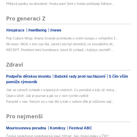
Přibývá paniky na dovolené: Vnuka paní Soni v hotelu poštípaly štěnice...
Pro generaci Z
#inspirace
#wellbeing
#news
Pop Culture Wrap: Ariana Grande promluvila o svém ústupu z veřejného ž...
Alt news: MGK v tom zas lítá, Jared Leto byl obviněný ze sexuálního ob...
RECEPT: Perfektní letní kombinace, které tě zchladí, i kdybys nechtěl*...
Zdraví
Podpořte dětskou imunitu
Babské rady proti nachlazení
S čím vším
pomůže rýmovník
Jak se zdravě zchladit v tropických vedrech: Co pomáhá a kdy už riskuj...
Úpal a úžeh: Jak je poznat a jak se z nich rychle vyléčit
Parazité v nás: Kterým se u nás líbí a kde v našem těle je můžeme nají...
Pro nejmenší
Mourissonova poradna
Komiksy
Festival ABC
Česká společnost ornitologická slaví 100 let: Jak chrání ptáky v ČR?