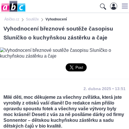
Ábíčko.cz
Soutěže
Vyhodnocení
Vyhodnocení březnové soutěže časopisu
Sluníčko o kuchyňskou zástěrku a čaje
2. dubna 2025 • 13:51
Milé děti, moc děkujeme za všechny zvířátka, která jste
vyrobily z otisků vaší dlaně! Do redakce nám přišlo
opravdu spoustu fotek a všechny vaše výtvory byly
moc krásné! Deseti z vás za ně posíláme dárky od firmy
Sonnentor – dětskou kuchyňskou zástěrku a sadu
dětských čajů v bio kvalitě.