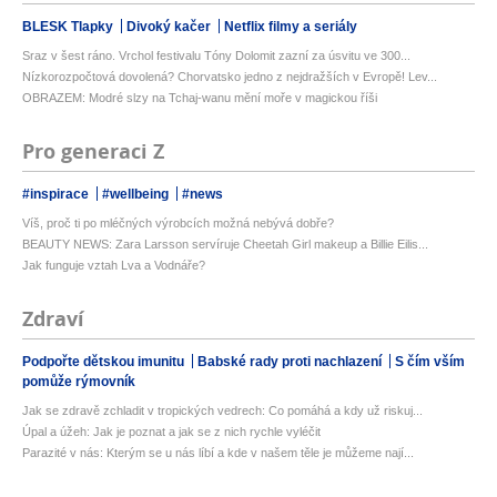
BLESK Tlapky
Divoký kačer
Netflix filmy a seriály
Sraz v šest ráno. Vrchol festivalu Tóny Dolomit zazní za úsvitu ve 300...
Nízkorozpočtová dovolená? Chorvatsko jedno z nejdražších v Evropě! Lev...
OBRAZEM: Modré slzy na Tchaj-wanu mění moře v magickou říši
Pro generaci Z
#inspirace
#wellbeing
#news
Víš, proč ti po mléčných výrobcích možná nebývá dobře?
BEAUTY NEWS: Zara Larsson servíruje Cheetah Girl makeup a Billie Eilis...
Jak funguje vztah Lva a Vodnáře?
Zdraví
Podpořte dětskou imunitu
Babské rady proti nachlazení
S čím vším
pomůže rýmovník
Jak se zdravě zchladit v tropických vedrech: Co pomáhá a kdy už riskuj...
Úpal a úžeh: Jak je poznat a jak se z nich rychle vyléčit
Parazité v nás: Kterým se u nás líbí a kde v našem těle je můžeme nají...