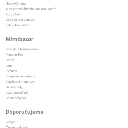
HobbyKompas
Auto pro začátečníka do 100 000 Kč
Zboží Auto
Ojetá Škoda Octavia
Jak vybrat auto?
Mimibazar
Testujte s Mimibazarem
Monster High
Barbie
Lego
Pyžama
Kosmetika a parfémy
Teplákové soupravy
Dětské boty
Ložní povlečení
Bazar nábytku
Doporučujeme
Starjob
České podcasty