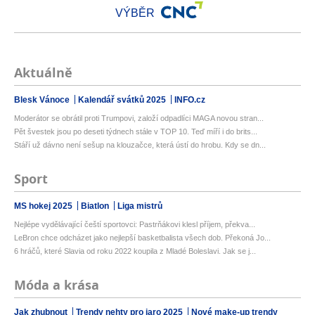
VÝBĚR
Aktuálně
Blesk Vánoce
Kalendář svátků 2025
INFO.cz
Moderátor se obrátil proti Trumpovi, založí odpadlíci MAGA novou stran...
Pět švestek jsou po deseti týdnech stále v TOP 10. Teď míří i do brits...
Stáří už dávno není sešup na klouzačce, která ústí do hrobu. Kdy se dn...
Sport
MS hokej 2025
Biatlon
Liga mistrů
Nejlépe vydělávající čeští sportovci: Pastrňákovi klesl příjem, překva...
LeBron chce odcházet jako nejlepší basketbalista všech dob. Překoná Jo...
6 hráčů, které Slavia od roku 2022 koupila z Mladé Boleslavi. Jak se j...
Móda a krása
Jak zhubnout
Trendy nehty pro jaro 2025
Nové make-up trendy