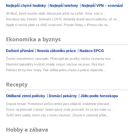
Nejlepší chytré hodinky
Nejlepší telefony
Nejlepší VPN – srovnání
30 filmů, které musíte vidět, dokud jste ještě na světě. Víme, kde si ...
Revoluce bez čekání. Snímače LOFIC dohánějí drahé bezzrcadlovky, už se...
Apple si nechá platit za větší soukromí. Private Relay v iPhonu vás na...
Ekonomika a byznys
Daňové přiznání
Novela zákoníku práce
Nadace EPCG
České stavebnictví zpomalilo. Překvapil ale prudký nárůst výstavby nov...
Klasické bakalářky kvůli AI ztratily smysl, sázíme na praxi, říká Kart...
Patnáct let byl bez stopy. Pak udělal jednu chybu a policie objasnila ...
Recepty
Oblíbené zimní polévky
Domácí pekárny
Jídlo podle horoskopu
Oopsie bread: Proteinové pečivo lehké jako obláček zvládnete připravit...
Pozor na jedovaté cukety! Jeden jasný znak prozradí, že se jim máte vy...
Svěží letní saláty, které vás v horku neunaví: Zkuste k zelenině přida...
Hobby a zábava