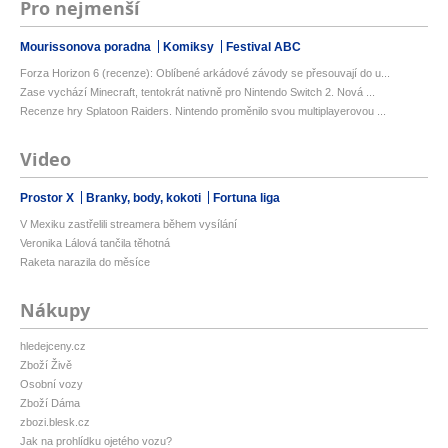
Pro nejmenší
Mourissonova poradna
Komiksy
Festival ABC
Forza Horizon 6 (recenze): Oblíbené arkádové závody se přesouvají do u...
Zase vychází Minecraft, tentokrát nativně pro Nintendo Switch 2. Nová ...
Recenze hry Splatoon Raiders. Nintendo proměnilo svou multiplayerovou ...
Video
Prostor X
Branky, body, kokoti
Fortuna liga
V Mexiku zastřelili streamera během vysílání
Veronika Lálová tančila těhotná
Raketa narazila do měsíce
Nákupy
hledejceny.cz
Zboží Živě
Osobní vozy
Zboží Dáma
zbozi.blesk.cz
Jak na prohlídku ojetého vozu?