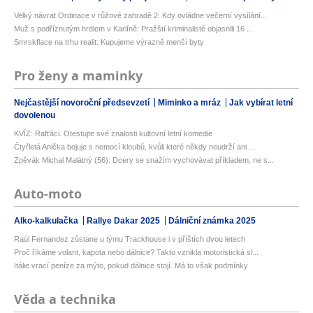
Velký návrat Ordinace v růžové zahradě 2: Kdy ovládne večerní vysílání...
Muž s podříznutým hrdlem v Karlíně: Pražští kriminalisté objasnili 16 ...
Smrskflace na trhu realit: Kupujeme výrazně menší byty
Pro ženy a maminky
Nejčastější novoroční předsevzetí
Miminko a mráz
Jak vybírat letní
dovolenou
KVÍZ: Rafťáci. Otestujte své znalosti kultovní letní komedie
Čtyřletá Anička bojuje s nemocí kloubů, kvůli které někdy neudrží ani ...
Zpěvák Michal Malátný (56): Dcery se snažím vychovávat příkladem, ne s...
Auto-moto
Alko-kalkulačka
Rallye Dakar 2025
Dálniční známka 2025
Raúl Fernandez zůstane u týmu Trackhouse i v příštích dvou letech
Proč říkáme volant, kapota nebo dálnice? Takto vznikla motoristická sl...
Itálie vrací peníze za mýto, pokud dálnice stojí. Má to však podmínky
Věda a technika