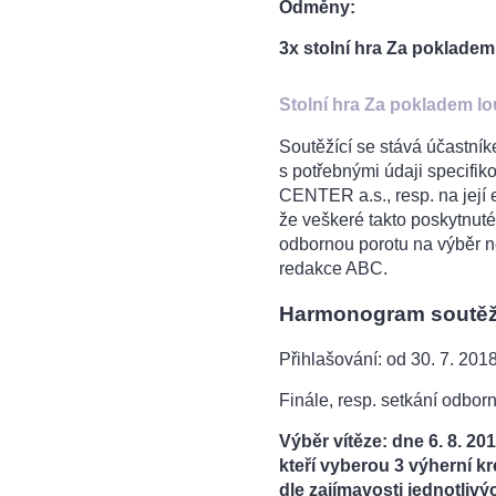
Odměny:
3x stolní hra Za poklade
Stolní hra Za pokladem l
Soutěžící se stává účastník
s potřebnými údaji specif
CENTER a.s., resp. na její 
že veškeré takto poskytnuté
odbornou porotu na výběr ne
redakce ABC.
Harmonogram soutě
Přihlašování: od 30. 7. 20
Finále, resp. setkání odbor
Výběr vítěze: dne 6. 8. 2
kteří vyberou 3 výherní k
dle zajímavosti jednotlivý