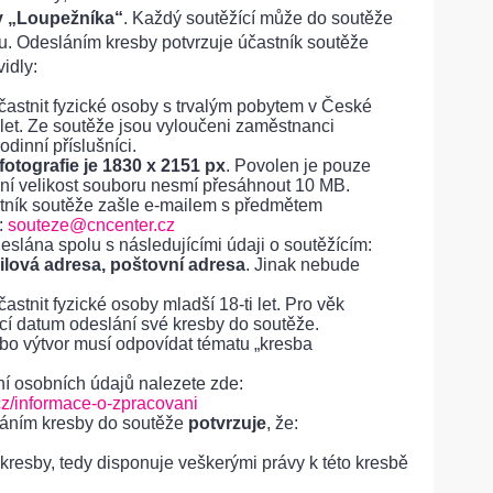
by „Loupežníka“
. Každý soutěžící může do soutěže
bu. Odesláním kresby potvrzuje účastník soutěže
idly:
astnit fyzické osoby s trvalým pobytem v České
 let. Ze soutěže jsou vyloučeni zaměstnanci
odinní příslušníci.
 fotografie je 1830 x 2151 px
. Povolen je pouze
ní velikost souboru nesmí přesáhnout 10 MB.
stník soutěže zašle e-mailem s předmětem
:
souteze@cncenter.cz
eslána spolu s následujícími údaji o soutěžícím:
ilová adresa, poštovní adresa
. Jinak nebude
stnit fyzické osoby mladší 18-ti let. Pro věk
ící datum odeslání své kresby do soutěže.
ebo výtvor musí odpovídat tématu „kresba
í osobních údajů nalezete zde:
cz/informace-o-zpracovani
láním kresby do soutěže
potvrzuje
, že:
resby, tedy disponuje veškerými právy k této kresbě