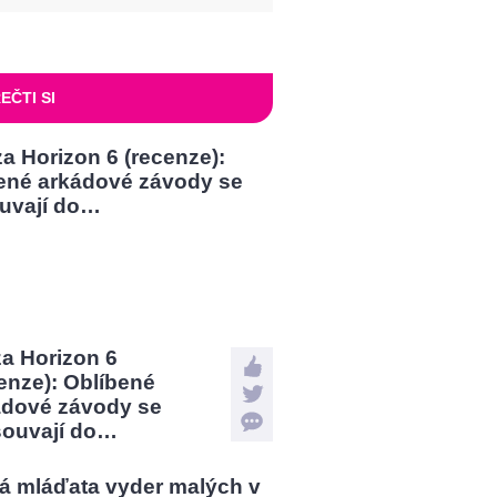
EČTI SI
a Horizon 6
enze): Oblíbené
ádové závody se
souvají do…