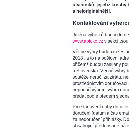
účastníků, jejichž kresby
a nejoriginálnější.
Kontaktování výherců
Jména výherců budou to n
www.abicko.cz
v sekci „sou
Věcné výhry budou rozeslán
2018 , a to na poštovní adr
přičemž budou zasílány po
a Slovenska. Věcné výhry b
soutěže neručí za ztrátu, n
prostřednictvím doručovací 
nepodaří výherci výhru dor
předat podle předem sjedna
Pro stanovení doby doručení 
doručení (datum a čas emai
za nedoručení přihlášky. D
obsahující předepsané náleži