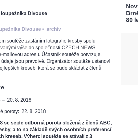
Nový
Brn
m loupežníka Divouse
80 l
oupežníka Divouse
•
archiv
em soutěže zasláním fotografie kresby spolu
ikovanými výše do společnosti CZECH NEWS
e-mailovou adresu. Účastník soutěže potvrzuje,
 údaje jsou pravdivé. Organizátor soutěže ustanoví
jlepších kreseb, která se bude skládat z členů
že
18 – 20. 8. 2018
né poroty: 22. 8. 2018
018 se sejde odborná porota složená z členů ABC,
resby, a to na základě svých osobních preferencí
ch kreseb. Výherci soutěže se stávají z 3