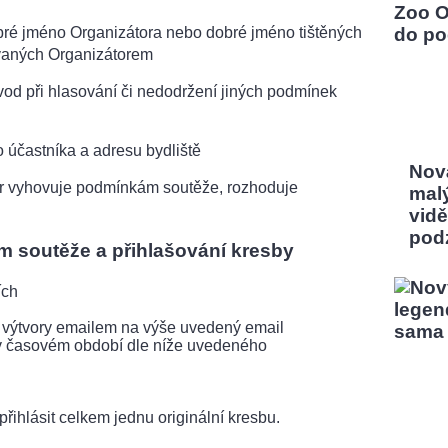
é jméno Organizátora nebo dobré jméno tištěných
ávaných Organizátorem
vod při hlasování či nedodržení jiných podmínek
častníka a adresu bydliště
Nov
or vyhovuje podmínkám soutěže, rozhoduje
mal
vidě
pod
 soutěže a přihlašování kresby
ích
své výtvory emailem na výše uvedený email
 v časovém období dle níže uvedeného
řihlásit celkem jednu originální kresbu.