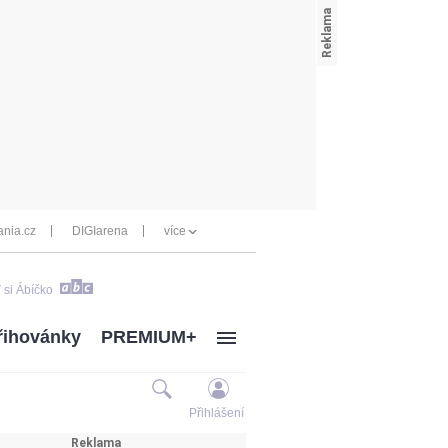
nia.cz
DIGIarena
více
 si Ábíčko
řihovánky
PREMIUM+
Přihlášení