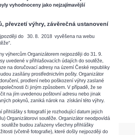
 byly vyhodnoceny jako nejzajímavější
, převzetí výhry, závěrečná ustanovení
ejpozději do 30. 8. 2018 vyvěšena na webu
těže“.
y výhercům Organizátorem nejpozději do 31. 9.
esy uvedené v přihlašovacích údajích do soutěže,
uze na doručovací adresy na území České republiky
udou zasílány prostřednictvím pošty. Organizátor
edoručení, prodlení nebo poškození výhry zaslané
společnosti či jiným způsobem. V případě, že se
učit na jím uvedenou poštovní adresu nebo jinak
ných pokynů, zaniká nárok na získání této výhry.
přihlášky s fotografií je rozhodující datum jejich
lu) Organizátorovi soutěže. Organizátor neodpovídá
o soutěže budou zařazeny všechny přihlášky
tosti (včetně fotografie), které došly nejpozději do