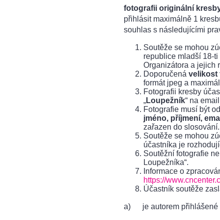
fotografii originální kres
přihlásit maximálně 1 kres
souhlas s následujícími prav
Soutěže se mohou zúč
republice mladší 18-ti
Organizátora a jejich r
Doporučená
velikost
formát jpeg a maximál
Fotografii kresby úča
„
Loupežník
“ na email
Fotografie musí být od
jméno, příjmení, ema
zařazen do slosování.
Soutěže se mohou zúča
účastníka je rozhoduj
Soutěžní fotografie n
Loupežníka“.
Informace o zpracován
https://www.cncenter.
Účastník soutěže zas
a) je autorem přihlášené k