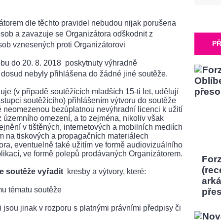
torem dle těchto pravidel nebudou nijak porušena
osob a zavazuje se Organizátora odškodnit z
PŘ
sob vznesených proti Organizátorovi
bu do 20. 8. 2018 poskytnuty výhradně
 dosud nebyly přihlášena do žádné jiné soutěže.
je (v případě soutěžících mladších 15-ti let, udělují
ástupci soutěžícího) přihlášením výtvoru do soutěže
 neomezenou bezúplatnou nevýhradní licenci k užití
 územního omezení, a to zejména, nikoliv však
jnění v tištěných, internetových a mobilních mediích
ím na tiskových a propagačních materiálech
ora, eventuelně také užitím ve formě audiovizuálního
plikací, ve formě polepů prodávaných Organizátorem.
Forz
(rec
e soutěže vyřadit
kresby a výtvory, které:
ark
u tématu soutěže
pře
 jsou jinak v rozporu s platnými právními předpisy či