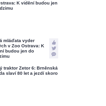
á mláďata vyder
ých v Zoo Ostrava: K
ní budou jen do
zimu