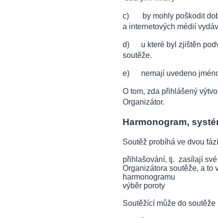
c) by mohly poškodit dobr
a internetových médií vyd
d) u které byl zjištěn pod
soutěže.
e) nemají uvedeno jméno ú
O tom, zda přihlášený výtv
Organizátor.
Harmonogram, systém
Soutěž probíhá ve dvou fáz
přihlašování, tj. zasílají 
Organizátora soutěže, a to
harmonogramu
výběr poroty
Soutěžící může do soutěže p