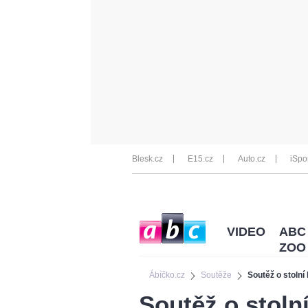
Blesk.cz
E15.cz
Auto.cz
iSpo
VIDEO
ABC
ZOO
Ábíčko.cz
Soutěže
Soutěž o stoln
Soutěž o stoln