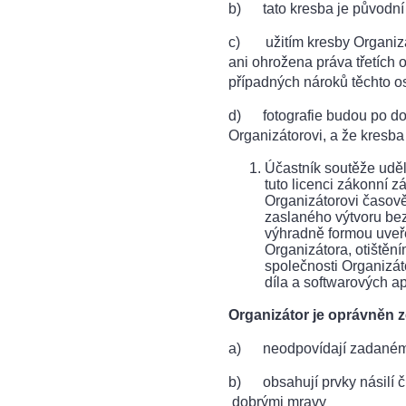
b) tato kresba je původní
c) užitím kresby Organizá
ani ohrožena práva třetích 
případných nároků těchto o
d) fotografie budou po do
Organizátorovi, a že kresba
Účastník soutěže udělu
tuto licenci zákonní z
Organizátorovi časově
zaslaného výtvoru bez
výhradně formou uveře
Organizátora, otištěn
společnosti Organizát
díla a softwarových a
Organizátor je oprávněn z
a) neodpovídají zadaném
b) obsahují prvky násilí či
dobrými mravy