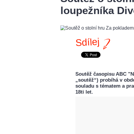
loupežníka Di
Sdílej
Soutěž časopisu ABC "Nak
„soutěž“) probíhá v obdo
souladu s tématem a pra
18ti let.