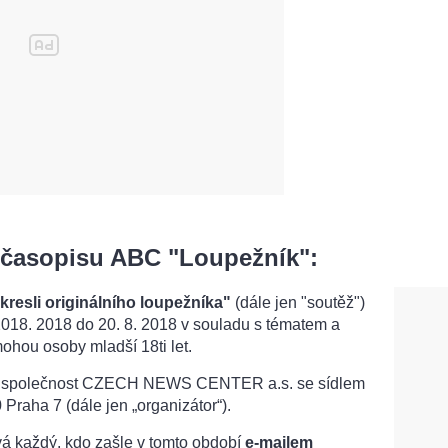
 časopisu ABC "Loupežník":
resli originálního loupežníka"
(dále jen "soutěž")
2018. 2018 do 20. 8. 2018
v souladu s tématem a
mohou osoby mladší 18ti let.
 společnost CZECH NEWS CENTER a.s. se sídlem
raha 7 (dále jen „organizátor“).
á každý, kdo zašle v tomto období
e-mailem