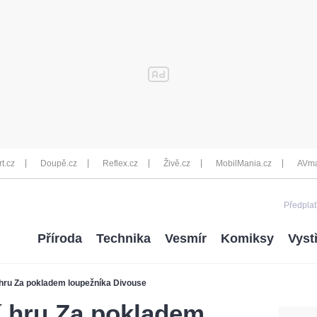
rt.cz
Doupě.cz
Reflex.cz
Živě.cz
MobilMania.cz
AVma
Předplať
Příroda
Technika
Vesmír
Komiksy
Vyst
í hru Za pokladem loupežníka Divouse
í hru Za pokladem