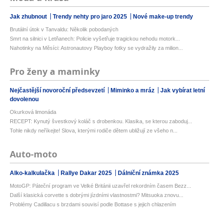
Jak zhubnout
Trendy nehty pro jaro 2025
Nové make-up trendy
Brutální útok v Tanvaldu: Několik pobodaných
Smrt na silnici v Letňanech: Policie vyšetřuje tragickou nehodu motork...
Nahotinky na Měsíci: Astronautovy Playboy fotky se vydražily za milion...
Pro ženy a maminky
Nejčastější novoroční předsevzetí
Miminko a mráz
Jak vybírat letní
dovolenou
Okurková limonáda
RECEPT: Kynutý švestkový koláč s drobenkou. Klasika, se kterou zaboduj...
Tohle nikdy neříkejte! Slova, kterými rodiče dětem ubližují ze všeho n...
Auto-moto
Alko-kalkulačka
Rallye Dakar 2025
Dálniční známka 2025
MotoGP: Páteční program ve Velké Británii uzavřel rekordním časem Bezz...
Další klasická corvette s dobrými jízdními vlastnostmi? Mitsuoka znovu...
Problémy Cadillacu s brzdami souvisí podle Bottase s jejich chlazením