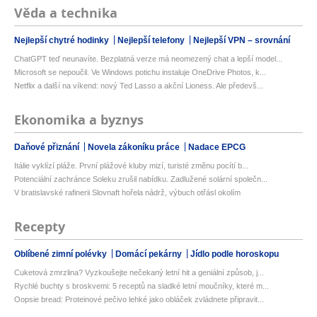
Věda a technika
Nejlepší chytré hodinky
Nejlepší telefony
Nejlepší VPN – srovnání
ChatGPT teď neunavíte. Bezplatná verze má neomezený chat a lepší model...
Microsoft se nepoučil. Ve Windows potichu instaluje OneDrive Photos, k...
Netflix a další na víkend: nový Ted Lasso a akční Lioness. Ale předevš...
Ekonomika a byznys
Daňové přiznání
Novela zákoníku práce
Nadace EPCG
Itálie vyklízí pláže. První plážové kluby mizí, turisté změnu pocítí b...
Potenciální zachránce Soleku zrušil nabídku. Zadlužené solární společn...
V bratislavské rafinerii Slovnaft hořela nádrž, výbuch otřásl okolím
Recepty
Oblíbené zimní polévky
Domácí pekárny
Jídlo podle horoskopu
Cuketová zmrzlina? Vyzkoušejte nečekaný letní hit a geniální způsob, j...
Rychlé buchty s broskvemi: 5 receptů na sladké letní moučníky, které m...
Oopsie bread: Proteinové pečivo lehké jako obláček zvládnete připravit...