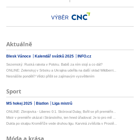
VÝBĚR
Aktuálně
Blesk Vánoce
Kalendář svátků 2025
INFO.cz
Sezemský: Ruská raketa v Polsku. Babiš za ním stojí a co dál?
ONLINE: Zelenskyj v Srbsku a Ukrajina udeřila na další sklad Wildberri...
Nesnášíte pondělí? Vědci přišli se zajímavým vysvětlením
Sport
MS hokej 2025
Biatlon
Liga mistrů
ONLINE: Zbrojovka - Liberec 0:1. Skóroval Dulay, Bořil se při premiéře...
Mistr v premiéře ukázal i Stránského, ten hned úřadoval: Je to pro mě ...
Dukla po skalpu Kroměříže vede druhou ligu. Karviná zvítězila v Prostě...
Móda a krása