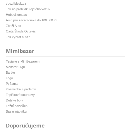
zbozi.blesk.cz
Jak na prohlídku ojetého vozu?
HobbyKompas
Auto pro začátečníka do 100 000 Kč
Zboží Auto
Ojetá Škoda Octavia
Jak vybrat auto?
Mimibazar
Testujte s Mimibazarem
Monster High
Barbie
Lego
Pyžama
Kosmetika a parfémy
Teplákové soupravy
Dětské boty
Ložní povlečení
Bazar nábytku
Doporučujeme