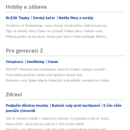
Hobby a zábava
BLESK Tlapky
Divoký kačer
Netflix filmy a seriály
Osvěžení ve Schladmingu: Lamy, ferraty i koulovačka v létě jsou jen pá...
Tipy na víkend: Harry Potter na výstavě! Folklor, bitvy i setkání vodn...
Přibývá paniky na dovolené: Vnuka paní Soni v hotelu poštípaly štěnice...
Pro generaci Z
#inspirace
#wellbeing
#news
RECEPT: Perfektní letní kombinace, které tě zchladí, i kdybys nechtěl*...
Proč každá generace hledá svůj signature beauty look
Recenze: nový Spider-Man je hodně jiný a dospělejší, pomáhá mu i Sadie...
Zdraví
Podpořte dětskou imunitu
Babské rady proti nachlazení
S čím vším
pomůže rýmovník
Jak se zdravě zchladit v tropických vedrech: Co pomáhá a kdy už riskuj...
Úpal a úžeh: Jak je poznat a jak se z nich rychle vyléčit
Parazité v nás: Kterým se u nás líbí a kde v našem těle je můžeme nají...