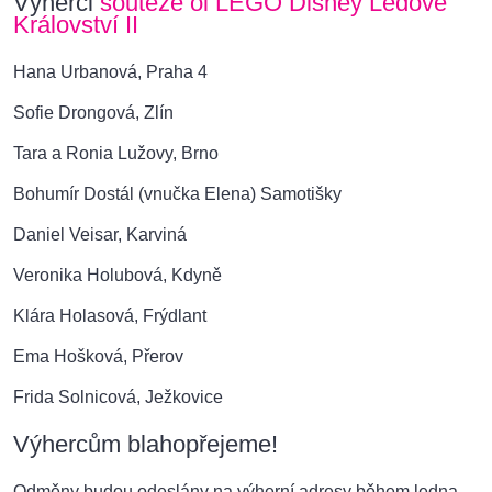
Výherci
soutěže oi LEGO Disney Ledové
Království II
Hana Urbanová, Praha 4
Sofie Drongová, Zlín
Tara a Ronia Lužovy, Brno
Bohumír Dostál (vnučka Elena) Samotišky
Daniel Veisar, Karviná
Veronika Holubová, Kdyně
Klára Holasová, Frýdlant
Ema Hošková, Přerov
Frida Solnicová, Ježkovice
Výhercům blahopřejeme!
Odměny budou odeslány na výherní adresy během ledna