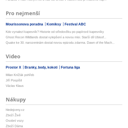
Pro nejmenší
Mourissonova poradna
Komiksy
Festival ABC
Kdo vynalezl kapesník? Historie od středověku po papírové kapesníky
Ghost Recon Wildlands dostal vylepšení a novou misi. Starší díl Ubisof...
Quake ke 30. narozeninám dostal novou epizodu zdarma. Dawn of the Mach...
Video
Prostor X
Branky, body, kokoti
Fortuna liga
Milan Knížák pohřeb
Jiří Pospíšil
Václav Klaus
Nákupy
hledejceny.cz
Zboží Živě
Osobní vozy
Zboží Dáma