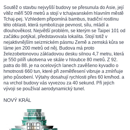
Soutěž o stavbu nejvyšší budovy se přesunula do Asie, její
vítěz měří 509 metrů a stojí v tchajwanském hlavním městě
Tchaj-pej. Vzhledem připomíná bambus, tradiční rostlinu
této oblasti, která symbolizuje pevnost, sílu, mládí a
dlouhověkost. Největší problém, se kterým se Taipei 101 od
začátku potýkal, představovala lokalita. Stojí totiž v
nejaktivnějším seizmickém pásmu Země a zemská kůra se
láme jen 200 metrů od něj. Budova má proto
železobetonovou základovou desku silnou 4,7 metru, která
je 550 pilíři ukotvena ve skále v hloubce 80 metrů. Z 92.
patra do 88. je na ocelových lanech zavěšeno kyvadlo o
hmotnosti 660 tun, které při zemětřesení vibruje a zmírňuje
jeho působení. Výtahy dosahují rychlosti přes 60 km/hod. a
na vrchol budovy vás vyvezou za 40 sekund. Při jejich
vývoji se používal aerodynamický tunel.
NOVÝ KRÁL