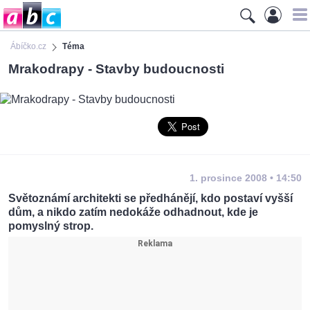
Ábíčko.cz
Téma
Mrakodrapy - Stavby budoucnosti
1. prosince 2008 • 14:50
Světoznámí architekti se předhánějí, kdo postaví vyšší
dům, a nikdo zatím nedokáže odhadnout, kde je
pomyslný strop.