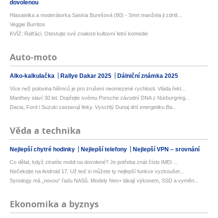
dovolenou
Hlasatelka a moderátorka Saskia Burešová (80) - Smrt manžela ji zdrtil...
Veggie Burritos
KVÍZ: Rafťáci. Otestujte své znalosti kultovní letní komedie
Auto-moto
Alko-kalkulačka
Rallye Dakar 2025
Dálniční známka 2025
Více než polovina Němců je pro zrušení neomezené rychlosti. Vláda řekl...
Manthey slaví 30 let: Dopřejte svému Porsche závodní DNA z Nürburgring...
Dacia, Ford i Suzuki zastavují linky. Vyschlý Dunaj drtí energetiku Ba...
Věda a technika
Nejlepší chytré hodinky
Nejlepší telefony
Nejlepší VPN – srovnání
Co dělat, když ztratíte mobil na dovolené? Je potřeba znát číslo IMEI ...
Nečekejte na Android 17. Už teď si můžete ty nejlepší funkce vyzkoušet...
Synology má „novou“ řadu NASů. Modely Neo+ lákají výkonem, SSD a vyměn...
Ekonomika a byznys