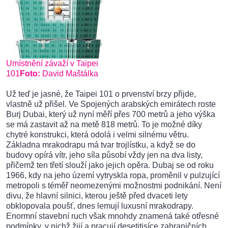
Umístnění závaží v Taipei
101
Foto:
David Maštálka
Už teď je jasné, že Taipei 101 o prvenství brzy přijde,
vlastně už přišel. Ve Spojených arabských emirátech roste
Burj Dubai, který už nyní měří přes 700 metrů a jeho výška
se má zastavit až na metě 818 metrů. To je možné díky
chytré konstrukci, která odolá i velmi silnému větru.
Základna mrakodrapu má tvar trojlístku, a když se do
budovy opírá vítr, jeho síla působí vždy jen na dva listy,
přičemž ten třetí slouží jako jejich opěra. Dubaj se od roku
1966, kdy na jeho území vytryskla ropa, proměnil v pulzující
metropoli s téměř neomezenými možnostmi podnikání. Není
divu, že hlavní silnici, kterou ještě před dvaceti lety
obklopovala poušť, dnes lemují luxusní mrakodrapy.
Enormní stavební ruch však mnohdy znamená také otřesné
podmínky, v nichž žijí a pracují desetitisíce zahraničních