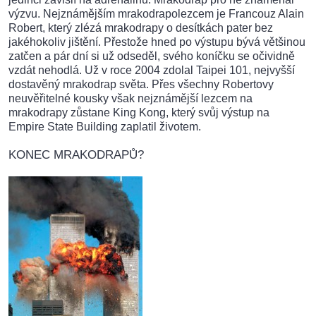
výzvu. Nejznámějším mrakodrapolezcem je Francouz Alain
Robert, který zlézá mrakodrapy o desítkách pater bez
jakéhokoliv jištění. Přestože hned po výstupu bývá většinou
zatčen a pár dní si už odseděl, svého koníčku se očividně
vzdát nehodlá. Už v roce 2004 zdolal Taipei 101, nejvyšší
dostavěný mrakodrap světa. Přes všechny Robertovy
neuvěřitelné kousky však nejznámější lezcem na
mrakodrapy zůstane King Kong, který svůj výstup na
Empire State Building zaplatil životem.
KONEC MRAKODRAPŮ?