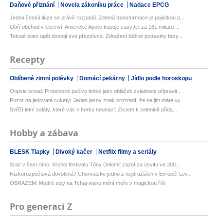
Daňové přiznání
Novela zákoníku práce
Nadace EPCG
Jedna česká iluze se právě rozpadá. Zelená transformace je pojistkou p...
Obří obchod v letectví. Americké Apollo kupuje easyJet za 161 miliard ...
Tekuté zlato opět dostojí své přezdívce. Zdražení běžné potraviny brzy...
Recepty
Oblíbené zimní polévky
Domácí pekárny
Jídlo podle horoskopu
Oopsie bread: Proteinové pečivo lehké jako obláček zvládnete připravit...
Pozor na jedovaté cukety! Jeden jasný znak prozradí, že se jim máte vy...
Svěží letní saláty, které vás v horku neunaví: Zkuste k zelenině přida...
Hobby a zábava
BLESK Tlapky
Divoký kačer
Netflix filmy a seriály
Sraz v šest ráno. Vrchol festivalu Tóny Dolomit zazní za úsvitu ve 300...
Nízkorozpočtová dovolená? Chorvatsko jedno z nejdražších v Evropě! Lev...
OBRAZEM: Modré slzy na Tchaj-wanu mění moře v magickou říši
Pro generaci Z