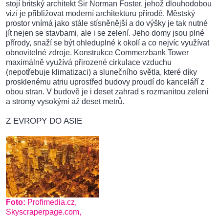
stojí britský architekt Sir Norman Foster, jehož dlouhodobou
vizí je přibližovat moderní architekturu přírodě. Městský
prostor vnímá jako stále stísněnější a do výšky je tak nutné
jít nejen se stavbami, ale i se zelení. Jeho domy jsou plné
přírody, snaží se být ohleduplné k okolí a co nejvíc využívat
obnovitelné zdroje. Konstrukce Commerzbank Tower
maximálně využívá přirozené cirkulace vzduchu
(nepotřebuje klimatizaci) a slunečního světla, které díky
prosklenému atriu uprostřed budovy proudí do kanceláří z
obou stran. V budově je i deset zahrad s rozmanitou zelení
a stromy vysokými až deset metrů.
Z EVROPY DO ASIE
Foto:
Profimedia.cz,
Skyscraperpage.com,