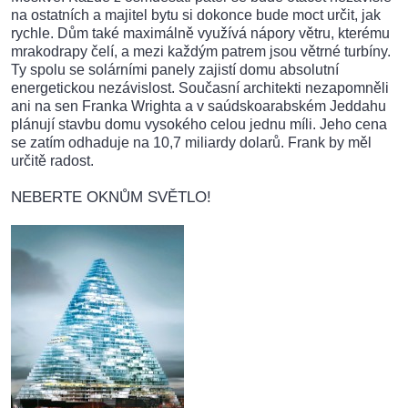
na ostatních a majitel bytu si dokonce bude moct určit, jak
rychle. Dům také maximálně využívá nápory větru, kterému
mrakodrapy čelí, a mezi každým patrem jsou větrné turbíny.
Ty spolu se solárními panely zajistí domu absolutní
energetickou nezávislost. Současní architekti nezapomněli
ani na sen Franka Wrighta a v saúdskoarabském Jeddahu
plánují stavbu domu vysokého celou jednu míli. Jeho cena
se zatím odhaduje na 10,7 miliardy dolarů. Frank by měl
určitě radost.
NEBERTE OKNŮM SVĚTLO!