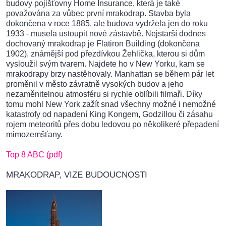
budovy pojišťovny Home Insurance, která je také
považována za vůbec první mrakodrap. Stavba byla
dokončena v roce 1885, ale budova vydržela jen do roku
1933 - musela ustoupit nové zástavbě. Nejstarší dodnes
dochovaný mrakodrap je Flatiron Building (dokončena
1902), známější pod přezdívkou Žehlička, kterou si dům
vysloužil svým tvarem. Najdete ho v New Yorku, kam se
mrakodrapy brzy nastěhovaly. Manhattan se během pár let
proměnil v město závratně vysokých budov a jeho
nezaměnitelnou atmosféru si rychle oblíbili filmaři. Díky
tomu mohl New York zažít snad všechny možné i nemožné
katastrofy od napadení King Kongem, Godzillou či zásahu
rojem meteoritů přes dobu ledovou po několikeré přepadení
mimozemšťany.
Top 8 ABC (pdf)
MRAKODRAP, VIZE BUDOUCNOSTI