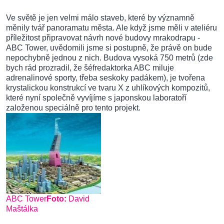
Ve světě je jen velmi málo staveb, které by významně
měnily tvář panoramatu města. Ale když jsme měli v ateliéru
příležitost připravovat návrh nové budovy mrakodrapu -
ABC Tower, uvědomili jsme si postupně, že právě on bude
nepochybně jednou z nich. Budova vysoká 750 metrů (zde
bych rád prozradil, že šéfredaktorka ABC miluje
adrenalinové sporty, třeba seskoky padákem), je tvořena
krystalickou konstrukcí ve tvaru X z uhlíkových kompozitů,
které nyní společně vyvíjíme s japonskou laboratoří
založenou speciálně pro tento projekt.
ABC Tower
Foto:
David
Maštálka