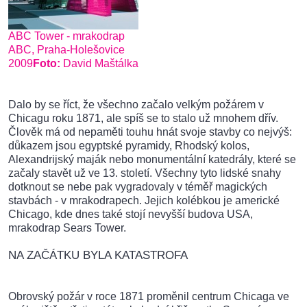
ABC Tower - mrakodrap
ABC, Praha-Holešovice
2009
Foto:
David Maštálka
Dalo by se říct, že všechno začalo velkým požárem v
Chicagu roku 1871, ale spíš se to stalo už mnohem dřív.
Člověk má od nepaměti touhu hnát svoje stavby co nejvýš:
důkazem jsou egyptské pyramidy, Rhodský kolos,
Alexandrijský maják nebo monumentální katedrály, které se
začaly stavět už ve 13. století. Všechny tyto lidské snahy
dotknout se nebe pak vygradovaly v téměř magických
stavbách - v mrakodrapech. Jejich kolébkou je americké
Chicago, kde dnes také stojí nevyšší budova USA,
mrakodrap Sears Tower.
NA ZAČÁTKU BYLA KATASTROFA
Obrovský požár v roce 1871 proměnil centrum Chicaga ve