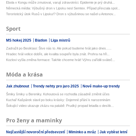
Ebola v Kongu může zmutovat, varují zdravotníci. Epidemie je prý druhá...
Německá média: Výbušný dron v Lipsku nesl Semtex. Případ převzala spol...
Teroristický útok Rusů v Lipsku!? Dron s výbušninou se našel u Antonov...
Sport
MS hokej 2025
Biatlon
Liga mistrů
Zadražil po Besiktasi: Štve nás to. Ale pokud budeme hrát jako dnes......
Hradec hrál velice dobře, ale kvalita soupeře byla znát. Prohra na hři...
Kozlovi vyšla změna formace: Takhle chceme hrát! Výhru zařídili sváteč...
Móda a krása
Jak zhubnout
Trendy nehty pro jaro 2025
Nové make-up trendy
Šmiky šmiky u Bereniky. Kohoutová se rozhodla zásadně změnit účes
Kuchař Kašpárek slavil po boku krásky: Dojemné přání k narozeninám
Šokující video ukazuje zkázu na palubě: Prudký propad letadla o desítk...
Pro ženy a maminky
Nejčastější novoroční předsevzetí
Miminko a mráz
Jak vybírat letní