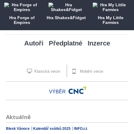
Hra Forge of
Hra Shakes&Fidget
Hra My Little
Empires
Farmies
Autoři
Předplatné
Inzerce
Klasická verze
Mobilní verze
VÝBĚR
Aktuálně
Blesk Vánoce
Kalendář svátků 2025
INFO.cz