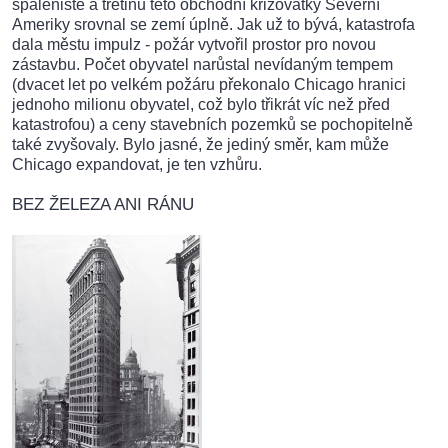
spáleniště a třetinu této obchodní křižovatky Severní
Ameriky srovnal se zemí úplně. Jak už to bývá, katastrofa
dala městu impulz - požár vytvořil prostor pro novou
zástavbu. Počet obyvatel narůstal nevídaným tempem
(dvacet let po velkém požáru překonalo Chicago hranici
jednoho milionu obyvatel, což bylo třikrát víc než před
katastrofou) a ceny stavebních pozemků se pochopitelně
také zvyšovaly. Bylo jasné, že jediný směr, kam může
Chicago expandovat, je ten vzhůru.
BEZ ŽELEZA ANI RÁNU