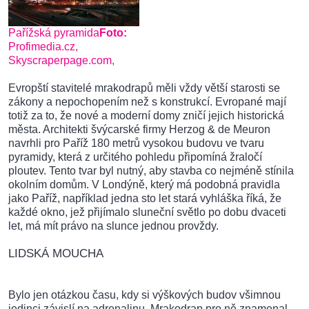
Pařížská pyramida
Foto:
Profimedia.cz,
Skyscraperpage.com,
Evropští stavitelé mrakodrapů měli vždy větší starosti se
zákony a nepochopením než s konstrukcí. Evropané mají
totiž za to, že nové a moderní domy zničí jejich historická
města. Architekti švýcarské firmy Herzog & de Meuron
navrhli pro Paříž 180 metrů vysokou budovu ve tvaru
pyramidy, která z určitého pohledu připomíná žraločí
ploutev. Tento tvar byl nutný, aby stavba co nejméně stínila
okolním domům. V Londýně, který má podobná pravidla
jako Paříž, například jedna sto let stará vyhláška říká, že
každé okno, jež přijímalo sluneční světlo po dobu dvaceti
let, má mít právo na slunce jednou provždy.
LIDSKÁ MOUCHA
Bylo jen otázkou času, kdy si výškových budov všimnou
jedinci závislí na adrenalinu. Mrakodrap pro ně znamenal