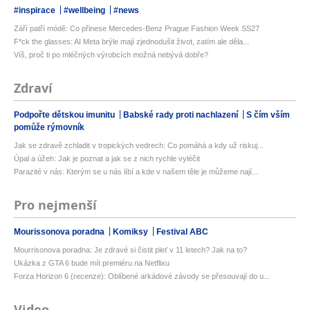
#inspirace
#wellbeing
#news
Září patří módě: Co přinese Mercedes-Benz Prague Fashion Week SS27
F*ck the glasses: AI Meta brýle mají zjednodušit život, zatím ale děla...
Víš, proč ti po mléčných výrobcích možná nebývá dobře?
Zdraví
Podpořte dětskou imunitu
Babské rady proti nachlazení
S čím vším
pomůže rýmovník
Jak se zdravě zchladit v tropických vedrech: Co pomáhá a kdy už riskuj...
Úpal a úžeh: Jak je poznat a jak se z nich rychle vyléčit
Parazité v nás: Kterým se u nás líbí a kde v našem těle je můžeme nají...
Pro nejmenší
Mourissonova poradna
Komiksy
Festival ABC
Mourrisonova poradna: Je zdravé si čistit pleť v 11 letech? Jak na to?
Ukázka z GTA 6 bude mít premiéru na Netflixu
Forza Horizon 6 (recenze): Oblíbené arkádové závody se přesouvají do u...
Video