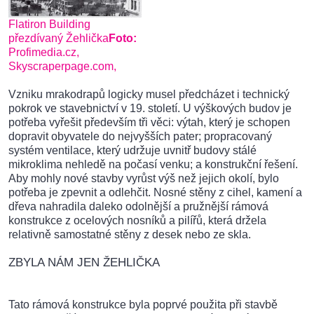
Flatiron Building
přezdívaný Žehlička
Foto:
Profimedia.cz,
Skyscraperpage.com,
Vzniku mrakodrapů logicky musel předcházet i technický
pokrok ve stavebnictví v 19. století. U výškových budov je
potřeba vyřešit především tři věci: výtah, který je schopen
dopravit obyvatele do nejvyšších pater; propracovaný
systém ventilace, který udržuje uvnitř budovy stálé
mikroklima nehledě na počasí venku; a konstrukční řešení.
Aby mohly nové stavby vyrůst výš než jejich okolí, bylo
potřeba je zpevnit a odlehčit. Nosné stěny z cihel, kamení a
dřeva nahradila daleko odolnější a pružnější rámová
konstrukce z ocelových nosníků a pilířů, která držela
relativně samostatné stěny z desek nebo ze skla.
ZBYLA NÁM JEN ŽEHLIČKA
Tato rámová konstrukce byla poprvé použita při stavbě