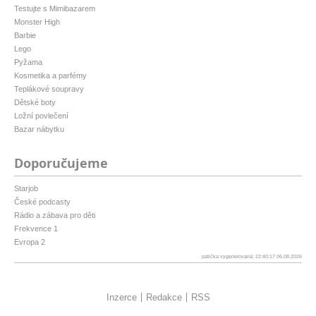
Testujte s Mimibazarem
Monster High
Barbie
Lego
Pyžama
Kosmetika a parfémy
Teplákové soupravy
Dětské boty
Ložní povlečení
Bazar nábytku
Doporučujeme
Starjob
České podcasty
Rádio a zábava pro děti
Frekvence 1
Evropa 2
patička vygenerovaná: 22:40:17 06.08.2026
Inzerce
Redakce
RSS