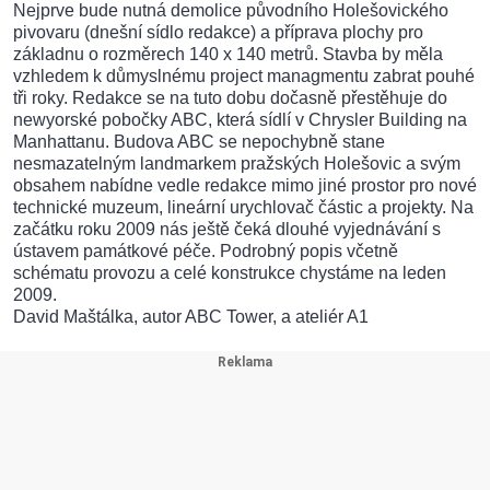
Nejprve bude nutná demolice původního Holešovického
pivovaru (dnešní sídlo redakce) a příprava plochy pro
základnu o rozměrech 140 x 140 metrů. Stavba by měla
vzhledem k důmyslnému project managmentu zabrat pouhé
tři roky. Redakce se na tuto dobu dočasně přestěhuje do
newyorské pobočky ABC, která sídlí v Chrysler Building na
Manhattanu. Budova ABC se nepochybně stane
nesmazatelným landmarkem pražských Holešovic a svým
obsahem nabídne vedle redakce mimo jiné prostor pro nové
technické muzeum, lineární urychlovač částic a projekty. Na
začátku roku 2009 nás ještě čeká dlouhé vyjednávání s
ústavem památkové péče. Podrobný popis včetně
schématu provozu a celé konstrukce chystáme na leden
2009.
David Maštálka, autor ABC Tower, a ateliér A1