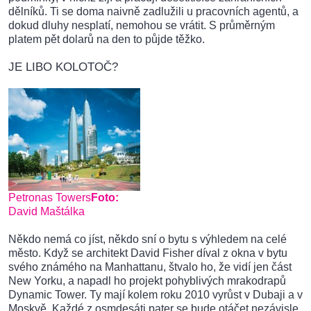
dělníků. Ti se doma naivně zadlužili u pracovních agentů, a
dokud dluhy nesplatí, nemohou se vrátit. S průměrným
platem pět dolarů na den to půjde těžko.
JE LIBO KOLOTOČ?
Petronas Towers
Foto:
David Maštálka
Někdo nemá co jíst, někdo sní o bytu s výhledem na celé
město. Když se architekt David Fisher díval z okna v bytu
svého známého na Manhattanu, štvalo ho, že vidí jen část
New Yorku, a napadl ho projekt pohyblivých mrakodrapů
Dynamic Tower. Ty mají kolem roku 2010 vyrůst v Dubaji a v
Moskvě. Každé z osmdesáti pater se bude otáčet nezávisle