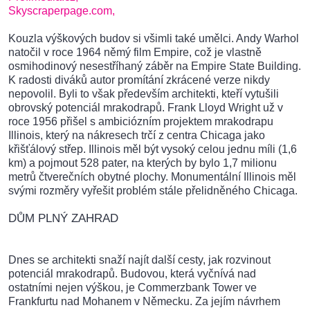
Skyscraperpage.com,
Kouzla výškových budov si všimli také umělci. Andy Warhol
natočil v roce 1964 němý film Empire, což je vlastně
osmihodinový nesestříhaný záběr na Empire State Building.
K radosti diváků autor promítání zkrácené verze nikdy
nepovolil. Byli to však především architekti, kteří vytušili
obrovský potenciál mrakodrapů. Frank Lloyd Wright už v
roce 1956 přišel s ambiciózním projektem mrakodrapu
Illinois, který na nákresech trčí z centra Chicaga jako
křišťálový střep. Illinois měl být vysoký celou jednu míli (1,6
km) a pojmout 528 pater, na kterých by bylo 1,7 milionu
metrů čtverečních obytné plochy. Monumentální Illinois měl
svými rozměry vyřešit problém stále přelidněného Chicaga.
DŮM PLNÝ ZAHRAD
Dnes se architekti snaží najít další cesty, jak rozvinout
potenciál mrakodrapů. Budovou, která vyčnívá nad
ostatními nejen výškou, je Commerzbank Tower ve
Frankfurtu nad Mohanem v Německu. Za jejím návrhem