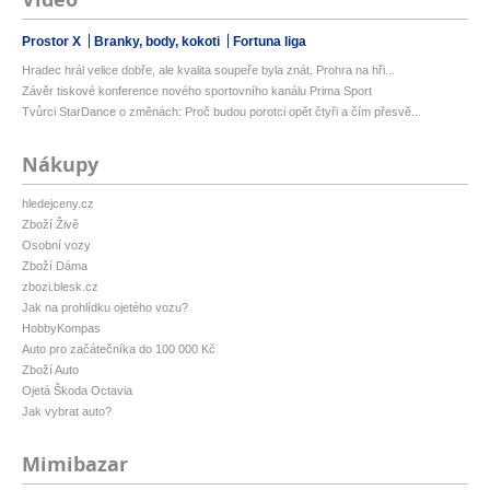
Prostor X
Branky, body, kokoti
Fortuna liga
Hradec hrál velice dobře, ale kvalita soupeře byla znát. Prohra na hři...
Závěr tiskové konference nového sportovního kanálu Prima Sport
Tvůrci StarDance o změnách: Proč budou porotci opět čtyři a čím přesvě...
Nákupy
hledejceny.cz
Zboží Živě
Osobní vozy
Zboží Dáma
zbozi.blesk.cz
Jak na prohlídku ojetého vozu?
HobbyKompas
Auto pro začátečníka do 100 000 Kč
Zboží Auto
Ojetá Škoda Octavia
Jak vybrat auto?
Mimibazar