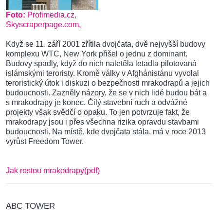
Foto:
Profimedia.cz,
Skyscraperpage.com,
Když se 11. září 2001 zřítila dvojčata, dvě nejvyšší budovy
komplexu WTC, New York přišel o jednu z dominant.
Budovy spadly, když do nich naletěla letadla pilotovaná
islámskými teroristy. Kromě války v Afghánistánu vyvolal
teroristický útok i diskuzi o bezpečnosti mrakodrapů a jejich
budoucnosti. Zazněly názory, že se v nich lidé budou bát a
s mrakodrapy je konec. Čilý stavební ruch a odvážné
projekty však svědčí o opaku. To jen potvrzuje fakt, že
mrakodrapy jsou i přes všechna rizika opravdu stavbami
budoucnosti. Na místě, kde dvojčata stála, má v roce 2013
vyrůst Freedom Tower.
Jak rostou mrakodrapy(pdf)
ABC TOWER