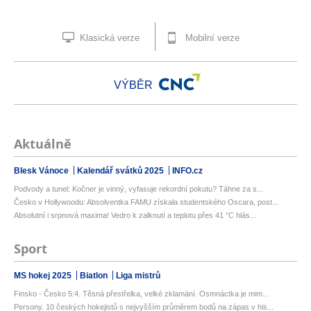
Klasická verze
Mobilní verze
VÝBĚR
Aktuálně
Blesk Vánoce
Kalendář svátků 2025
INFO.cz
Podvody a tunel: Kočner je vinný, vyfasuje rekordní pokutu? Táhne za s...
Česko v Hollywoodu: Absolventka FAMU získala studentského Oscara, post...
Absolutní i srpnová maxima! Vedro k zalknutí a teplotu přes 41 °C hlás...
Sport
MS hokej 2025
Biatlon
Liga mistrů
Finsko - Česko 5:4. Těsná přestřelka, velké zklamání. Osmnáctka je mim...
Persony. 10 českých hokejistů s nejvyšším průměrem bodů na zápas v his...