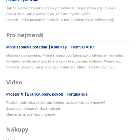
pomůže rýmovník
Jak se zdravě zchladit v tropických vedrech: Co pomáhá a kdy už riskuj...
Úpal a úžeh: Jak je poznat a jak se z nich rychle vyléčit
Parazité v nás: Kterým se u nás líbí a kde v našem těle je můžeme nají...
Pro nejmenší
Mourissonova poradna
Komiksy
Festival ABC
Mourrisonova poradna: Máma si domů vodí kamarádku, kterou nemám ráda. ...
Nintendo nedělá jen skákačky a arkády. Fire Emblem: Fortune's Weave je...
Pomozte Salierimu začít nový život v Americe. Mafia: The Old Country o...
Video
Prostor X
Branky, body, kokoti
Fortuna liga
Poslední sklenička se Samem Neillem: Už jsem vám to vyprávěl?
Epicentrum Kalousek Nové nahrání
Meghanin narozeninový taneček
Nákupy