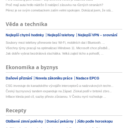
Proč mají auta hrdlo nádrže či nabíjecí zásuvku na různých stranách?
Pérez je se svým comebackem zatím velmi spokojen. Dokázal jsem, že stá...
Věda a technika
Nejlepší chytré hodinky
Nejlepší telefony
Nejlepší VPN – srovnání
Soubory mezi telefony přenesete bez Wi-Fi, mobilních dat i Bluetooth. ...
Všechny týmy pracují na optimalizaci Windows 11. Microsoft chce předbě...
Jak dobře vybrat bezdrátová sluchátka. Velká zajistí ticho a pohodlí, ...
Ekonomika a byznys
Daňové přiznání
Novela zákoníku práce
Nadace EPCG
CSG investuje do kanadského vývojáře interceptorů a nadzvukových techn...
Český byznysový tandem expanduje na Západ. Získal podíl v britské zbro...
Inflace klesla pod cíl, sazby přesto zůstanou. V Česku nyní rozhoduje ...
Recepty
Oblíbené zimní polévky
Domácí pekárny
Jídlo podle horoskopu