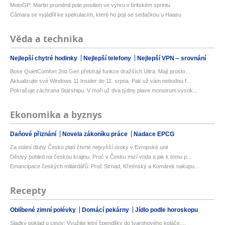
MotoGP: Martin proměnil pole position ve výhru v britském sprintu
Câmara se vyjádřil ke spekulacím, které ho pojí se sedačkou u Haasu
Věda a technika
Nejlepší chytré hodinky
Nejlepší telefony
Nejlepší VPN – srovnání
Bose QuietComfort 2nd Gen přebírají funkce dražších Ultra. Mají prosto...
Aktualizujte své Windows 11 Insider do 11. srpna. Pak už vám nebudou f...
Pokračuje záchrana Starshipu. V moři už dva týdny plave monstrum vysok...
Ekonomika a byznys
Daňové přiznání
Novela zákoníku práce
Nadace EPCG
Za státní dluhy Česko platí čtvrté nejvyšší úroky v Evropské unii
Děsivý pohled na českou krajinu. Proč v Česku mizí voda a jak k tomu p...
Emancipace českých miliardářů. Proč Strnad, Křetínský a Komárek nakupu...
Recepty
Oblíbené zimní polévky
Domácí pekárny
Jídlo podle horoskopu
Sladký poklad u cesty: Využijte letní špendlíky do tvarohového koláče,...