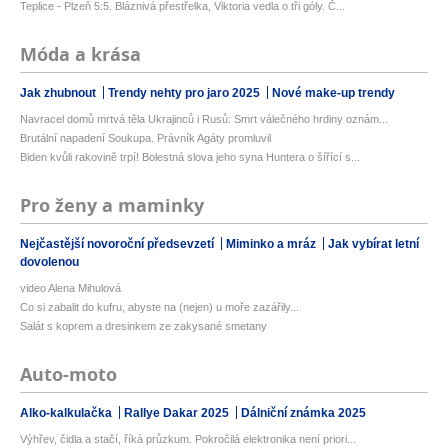
Teplice - Plzeň 5:5. Bláznivá přestřelka, Viktoria vedla o tři góly. Č...
Móda a krása
Jak zhubnout
Trendy nehty pro jaro 2025
Nové make-up trendy
Navracel domů mrtvá těla Ukrajinců i Rusů: Smrt válečného hrdiny oznám...
Brutální napadení Soukupa. Právník Agáty promluvil
Biden kvůli rakovině trpí! Bolestná slova jeho syna Huntera o šířící s...
Pro ženy a maminky
Nejčastější novoroční předsevzetí
Miminko a mráz
Jak vybírat letní
dovolenou
video Alena Mihulová
Co si zabalit do kufru, abyste na (nejen) u moře zazářily...
Salát s koprem a dresinkem ze zakysané smetany
Auto-moto
Alko-kalkulačka
Rallye Dakar 2025
Dálniční známka 2025
Výhřev, čidla a stačí, říká průzkum. Pokročilá elektronika není priori...