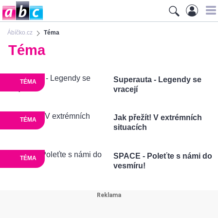
Ábíčko.cz
Téma
Téma
Superauta - Legendy se
TÉMA
vracejí
Jak přežít! V extrémních
TÉMA
situacích
SPACE - Poleťte s námi do
TÉMA
vesmíru!