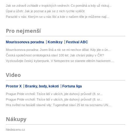
Jak se zdravě zchladit v tropických vedrech: Co pomáhá a kdy už riskuj...
Úpal a úžeh: Jak je poznat a jak se z nich rychle vyléčit
Parazité v nás: Kterým se u nás líbí a kde v našem těle je můžeme nají...
Pro nejmenší
Mourissonova poradna
Komiksy
Festival ABC
Mourrisonova poradna: Jsem líná a nic se mi nechce dělat: Kdy jde o ún...
Česká společnost ornitologická slaví 100 let: Jak chrání ptáky v ČR?
Vyzkoušejte český kyberpunk. V Netspectre se stanete elitním hackerem ...
Video
Prostor X
Branky, body, kokoti
Fortuna liga
Prague Pride vrcholí: Tisíce lidí v ulicích, jde duhový průvod! (8. sr...
Prague Pride vrcholí: Tisíce lidí v ulicích, jde duhový průvod! (8. sr...
Hra světel na fasádě slavné vily: Tugendhat slaví 25 let na seznamu UN...
Nákupy
hledejceny.cz