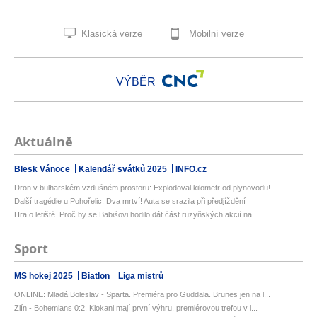
Klasická verze
Mobilní verze
VÝBĚR
Aktuálně
Blesk Vánoce
Kalendář svátků 2025
INFO.cz
Dron v bulharském vzdušném prostoru: Explodoval kilometr od plynovodu!
Další tragédie u Pohořelic: Dva mrtví! Auta se srazila při předjíždění
Hra o letiště. Proč by se Babišovi hodilo dát část ruzyňských akcií na...
Sport
MS hokej 2025
Biatlon
Liga mistrů
ONLINE: Mladá Boleslav - Sparta. Premiéra pro Guddala. Brunes jen na l...
Zlín - Bohemians 0:2. Klokani mají první výhru, premiérovou trefou v l...