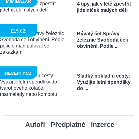
MIMIBAZAR
4 tipy, jak v létě zpestřit
jídelníček malých dětí
E15.CZ
Bývalý šéf Správy
železnic Svoboda čelí
obvinění. Podle ...
RECEPTY.CZ
Sladký poklad u cesty:
Využijte letní špendlíky
do ...
Autoři
Předplatné
Inzerce