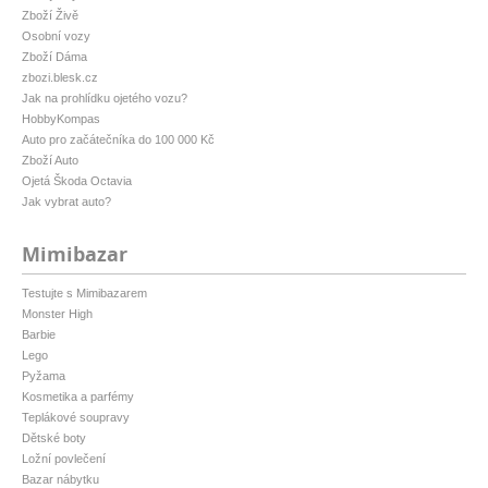
Zboží Živě
Osobní vozy
Zboží Dáma
zbozi.blesk.cz
Jak na prohlídku ojetého vozu?
HobbyKompas
Auto pro začátečníka do 100 000 Kč
Zboží Auto
Ojetá Škoda Octavia
Jak vybrat auto?
Mimibazar
Testujte s Mimibazarem
Monster High
Barbie
Lego
Pyžama
Kosmetika a parfémy
Teplákové soupravy
Dětské boty
Ložní povlečení
Bazar nábytku