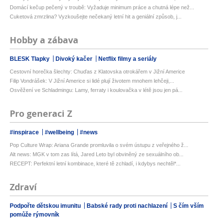
Domácí kečup pečený v troubě: Vyžaduje minimum práce a chutná lépe než...
Cuketová zmrzlina? Vyzkoušejte nečekaný letní hit a geniální způsob, j...
Hobby a zábava
BLESK Tlapky
Divoký kačer
Netflix filmy a seriály
Cestovní horečka šlechty: Chuďas z Klatovska otrokářem v Jižní Americe
Filip Vondrášek: V Jižní Americe si lidé plují životem mnohem lehčeji,...
Osvěžení ve Schladmingu: Lamy, ferraty i koulovačka v létě jsou jen pá...
Pro generaci Z
#inspirace
#wellbeing
#news
Pop Culture Wrap: Ariana Grande promluvila o svém ústupu z veřejného ž...
Alt news: MGK v tom zas lítá, Jared Leto byl obviněný ze sexuálního ob...
RECEPT: Perfektní letní kombinace, které tě zchladí, i kdybys nechtěl*...
Zdraví
Podpořte dětskou imunitu
Babské rady proti nachlazení
S čím vším
pomůže rýmovník