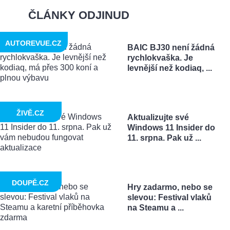
ČLÁNKY ODJINUD
AUTOREVUE.CZ
BAIC BJ30 není žádná
rychlokvaška. Je
levnější než kodiaq, ...
ŽIVĚ.CZ
Aktualizujte své
Windows 11 Insider do
11. srpna. Pak už ...
DOUPĚ.CZ
Hry zadarmo, nebo se
slevou: Festival vlaků
na Steamu a ...