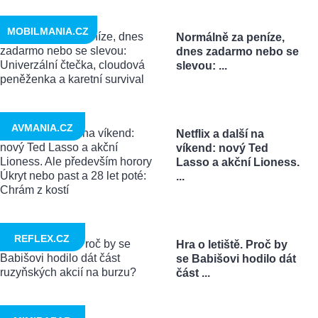
MOBILMANIA.CZ
Normálně za peníze,
dnes zadarmo nebo se
slevou: ...
AVMANIA.CZ
Netflix a další na
víkend: nový Ted
Lasso a akční Lioness.
...
REFLEX.CZ
Hra o letiště. Proč by
se Babišovi hodilo dát
část ...