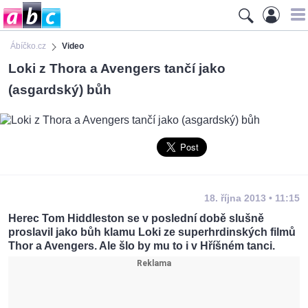
Ábíčko.cz
Video
Loki z Thora a Avengers tančí jako
(asgardský) bůh
18. října 2013 • 11:15
Herec Tom Hiddleston se v poslední době slušně
proslavil jako bůh klamu Loki ze superhrdinských filmů
Thor a Avengers. Ale šlo by mu to i v Hříšném tanci.