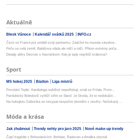
Aktuálně
Blesk Vánoce
Kalendář svátků 2025
INFO.cz
Čech ve Francii prý umlátil svojí partnerku: Zadržet ho musela zásahov...
Peče se celá země, Babišova vláda ale mlčí a mlží. Přitom extrémy poča...
Detaily aféry Decroix s Havránkem: Kdo je tady největší královna?
Sport
MS hokej 2025
Biatlon
Liga mistrů
Povstání Teplic: Kardiologa naštěstí nepotřebuji, smál se Frťala. Prom...
Pardubický Boledovič vyhlíží střet se Slavií: Je škoda, že to nedokáže...
Na hokejistu Gáboríka se sesypal nespočet obvinění z nevěry: Nečekaný ...
Móda a krása
Jak zhubnout
Trendy nehty pro jaro 2025
Nové make-up trendy
Čapí tragédie v Bohuslavicích: Bohdan, Radovan a Amálka uhynuli