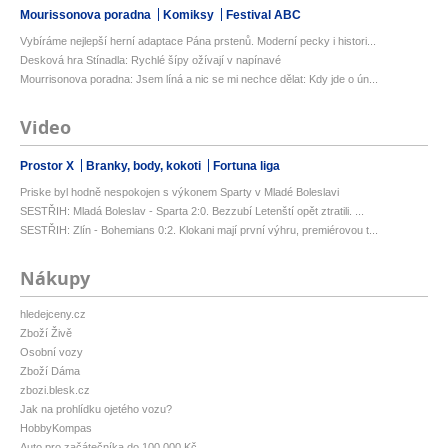
Mourissonova poradna
Komiksy
Festival ABC
Vybíráme nejlepší herní adaptace Pána prstenů. Moderní pecky i histori...
Desková hra Stínadla: Rychlé šípy ožívají v napínavé
Mourrisonova poradna: Jsem líná a nic se mi nechce dělat: Kdy jde o ún...
Video
Prostor X
Branky, body, kokoti
Fortuna liga
Priske byl hodně nespokojen s výkonem Sparty v Mladé Boleslavi
SESTŘIH: Mladá Boleslav - Sparta 2:0. Bezzubí Letenští opět ztratili. ...
SESTŘIH: Zlín - Bohemians 0:2. Klokani mají první výhru, premiérovou t...
Nákupy
hledejceny.cz
Zboží Živě
Osobní vozy
Zboží Dáma
zbozi.blesk.cz
Jak na prohlídku ojetého vozu?
HobbyKompas
Auto pro začátečníka do 100 000 Kč