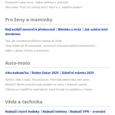
Pawlowské ujely nervy: Halina nařčena z podvodu!
Vlna veder: Proč víc umírají ženy? Není to o „slabším pohlaví“
Pro ženy a maminky
Nejčastější novoroční předsevzetí
Miminko a mráz
Jak vybírat letní
dovolenou
Tipy, jak usnadnit prvňáčkovi nástup do školy
Tady hlídám já! 40 momentek, na kterých převzali mateřské povinnosti k...
Salát s rajčaty, ořechy a dresinkem
Auto-moto
Alko-kalkulačka
Rallye Dakar 2025
Dálniční známka 2025
Výhřev, čidla a stačí, říká průzkum. Pokročilá elektronika není priori...
MotoGP: Martin proměnil pole position ve výhru v britském sprintu
Câmara se vyjádřil ke spekulacím, které ho pojí se sedačkou u Haasu
Věda a technika
Nejlepší chytré hodinky
Nejlepší telefony
Nejlepší VPN – srovnání