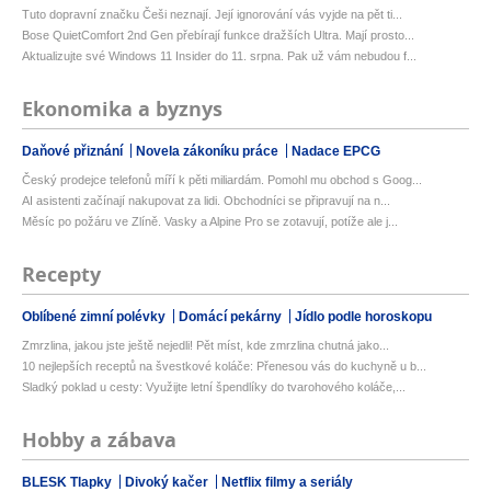
Tuto dopravní značku Češi neznají. Její ignorování vás vyjde na pět ti...
Bose QuietComfort 2nd Gen přebírají funkce dražších Ultra. Mají prosto...
Aktualizujte své Windows 11 Insider do 11. srpna. Pak už vám nebudou f...
Ekonomika a byznys
Daňové přiznání
Novela zákoníku práce
Nadace EPCG
Český prodejce telefonů míří k pěti miliardám. Pomohl mu obchod s Goog...
AI asistenti začínají nakupovat za lidi. Obchodníci se připravují na n...
Měsíc po požáru ve Zlíně. Vasky a Alpine Pro se zotavují, potíže ale j...
Recepty
Oblíbené zimní polévky
Domácí pekárny
Jídlo podle horoskopu
Zmrzlina, jakou jste ještě nejedli! Pět míst, kde zmrzlina chutná jako...
10 nejlepších receptů na švestkové koláče: Přenesou vás do kuchyně u b...
Sladký poklad u cesty: Využijte letní špendlíky do tvarohového koláče,...
Hobby a zábava
BLESK Tlapky
Divoký kačer
Netflix filmy a seriály