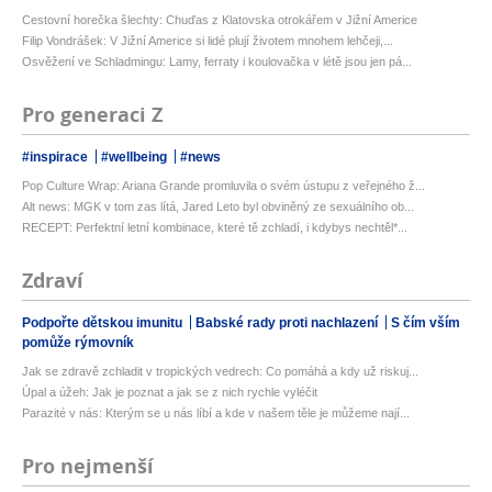
Cestovní horečka šlechty: Chuďas z Klatovska otrokářem v Jižní Americe
Filip Vondrášek: V Jižní Americe si lidé plují životem mnohem lehčeji,...
Osvěžení ve Schladmingu: Lamy, ferraty i koulovačka v létě jsou jen pá...
Pro generaci Z
#inspirace
#wellbeing
#news
Pop Culture Wrap: Ariana Grande promluvila o svém ústupu z veřejného ž...
Alt news: MGK v tom zas lítá, Jared Leto byl obviněný ze sexuálního ob...
RECEPT: Perfektní letní kombinace, které tě zchladí, i kdybys nechtěl*...
Zdraví
Podpořte dětskou imunitu
Babské rady proti nachlazení
S čím vším
pomůže rýmovník
Jak se zdravě zchladit v tropických vedrech: Co pomáhá a kdy už riskuj...
Úpal a úžeh: Jak je poznat a jak se z nich rychle vyléčit
Parazité v nás: Kterým se u nás líbí a kde v našem těle je můžeme nají...
Pro nejmenší