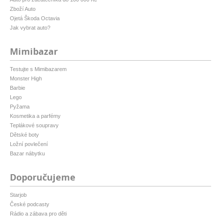
Zboží Auto
Ojetá Škoda Octavia
Jak vybrat auto?
Mimibazar
Testujte s Mimibazarem
Monster High
Barbie
Lego
Pyžama
Kosmetika a parfémy
Teplákové soupravy
Dětské boty
Ložní povlečení
Bazar nábytku
Doporučujeme
Starjob
České podcasty
Rádio a zábava pro děti