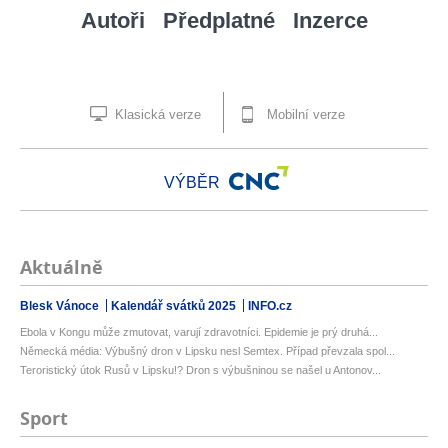
Autoři
Předplatné
Inzerce
Klasická verze
Mobilní verze
VÝBĚR
Aktuálně
Blesk Vánoce
Kalendář svátků 2025
INFO.cz
Ebola v Kongu může zmutovat, varují zdravotníci. Epidemie je prý druhá...
Německá média: Výbušný dron v Lipsku nesl Semtex. Případ převzala spol...
Teroristický útok Rusů v Lipsku!? Dron s výbušninou se našel u Antonov...
Sport