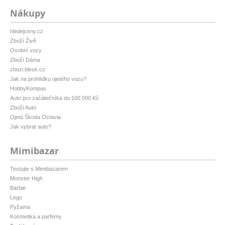
Nákupy
hledejceny.cz
Zboží Živě
Osobní vozy
Zboží Dáma
zbozi.blesk.cz
Jak na prohlídku ojetého vozu?
HobbyKompas
Auto pro začátečníka do 100 000 Kč
Zboží Auto
Ojetá Škoda Octavia
Jak vybrat auto?
Mimibazar
Testujte s Mimibazarem
Monster High
Barbie
Lego
Pyžama
Kosmetika a parfémy