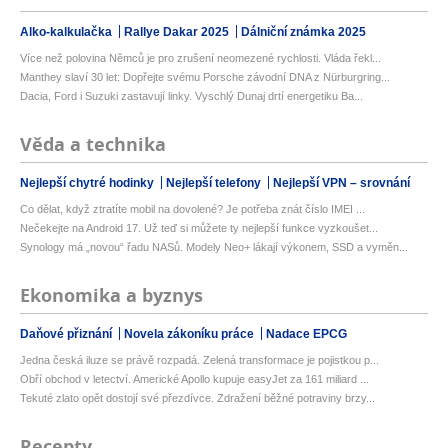
Alko-kalkulačka
Rallye Dakar 2025
Dálniční známka 2025
Více než polovina Němců je pro zrušení neomezené rychlosti. Vláda řekl...
Manthey slaví 30 let: Dopřejte svému Porsche závodní DNA z Nürburgring...
Dacia, Ford i Suzuki zastavují linky. Vyschlý Dunaj drtí energetiku Ba...
Věda a technika
Nejlepší chytré hodinky
Nejlepší telefony
Nejlepší VPN – srovnání
Co dělat, když ztratíte mobil na dovolené? Je potřeba znát číslo IMEI ...
Nečekejte na Android 17. Už teď si můžete ty nejlepší funkce vyzkoušet...
Synology má „novou“ řadu NASů. Modely Neo+ lákají výkonem, SSD a vyměn...
Ekonomika a byznys
Daňové přiznání
Novela zákoníku práce
Nadace EPCG
Jedna česká iluze se právě rozpadá. Zelená transformace je pojistkou p...
Obří obchod v letectví. Americké Apollo kupuje easyJet za 161 miliard ...
Tekuté zlato opět dostojí své přezdívce. Zdražení běžné potraviny brzy...
Recepty