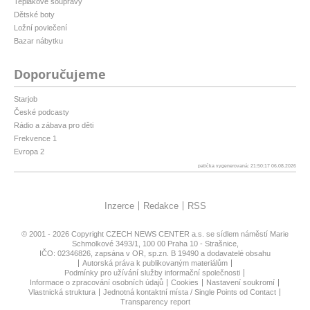
Teplákové soupravy
Dětské boty
Ložní povlečení
Bazar nábytku
Doporučujeme
Starjob
České podcasty
Rádio a zábava pro děti
Frekvence 1
Evropa 2
patička vygenerovaná: 21:50:17 06.08.2026
Inzerce
Redakce
RSS
© 2001 - 2026 Copyright
CZECH NEWS CENTER a.s.
se sídlem náměstí Marie
Schmolkové 3493/1, 100 00 Praha 10 - Strašnice,
IČO: 02346826, zapsána v OR, sp.zn. B 19490 a dodavatelé obsahu
Autorská práva k publikovaným materiálům
Podmínky pro užívání služby informační společnosti
Informace o zpracování osobních údajů
Cookies
Nastavení soukromí
Vlastnická struktura
Jednotná kontaktní místa / Single Points od Contact
Transparency report