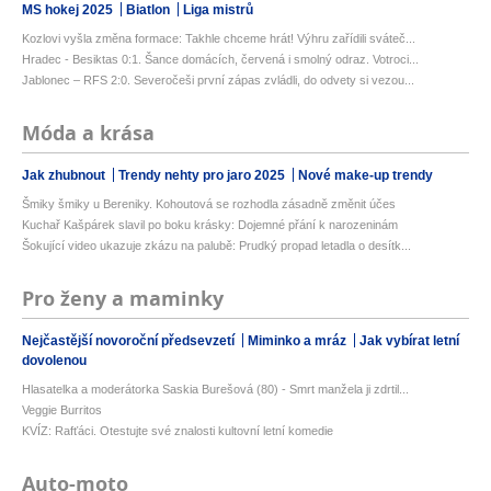
MS hokej 2025
Biatlon
Liga mistrů
Kozlovi vyšla změna formace: Takhle chceme hrát! Výhru zařídili sváteč...
Hradec - Besiktas 0:1. Šance domácích, červená i smolný odraz. Votroci...
Jablonec – RFS 2:0. Severočeši první zápas zvládli, do odvety si vezou...
Móda a krása
Jak zhubnout
Trendy nehty pro jaro 2025
Nové make-up trendy
Šmiky šmiky u Bereniky. Kohoutová se rozhodla zásadně změnit účes
Kuchař Kašpárek slavil po boku krásky: Dojemné přání k narozeninám
Šokující video ukazuje zkázu na palubě: Prudký propad letadla o desítk...
Pro ženy a maminky
Nejčastější novoroční předsevzetí
Miminko a mráz
Jak vybírat letní
dovolenou
Hlasatelka a moderátorka Saskia Burešová (80) - Smrt manžela ji zdrtil...
Veggie Burritos
KVÍZ: Rafťáci. Otestujte své znalosti kultovní letní komedie
Auto-moto