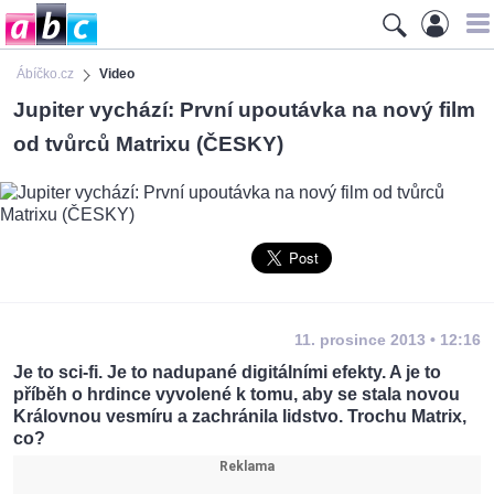
Ábíčko.cz
Video
Jupiter vychází: První upoutávka na nový film
od tvůrců Matrixu (ČESKY)
11. prosince 2013 • 12:16
Je to sci-fi. Je to nadupané digitálními efekty. A je to
příběh o hrdince vyvolené k tomu, aby se stala novou
Královnou vesmíru a zachránila lidstvo. Trochu Matrix,
co?