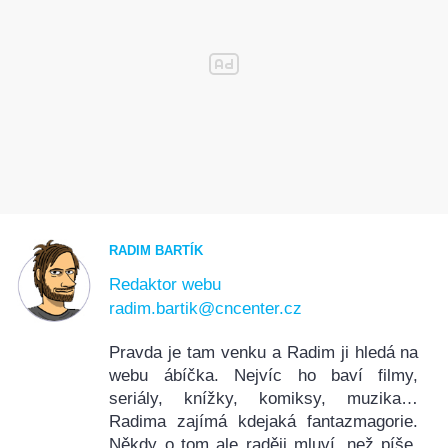
RADIM BARTÍK
Redaktor webu
radim.bartik@cncenter.cz
Pravda je tam venku a Radim ji hledá na
webu ábíčka. Nejvíc ho baví filmy,
seriály, knížky, komiksy, muzika…
Radima zajímá kdejaká fantazmagorie.
Někdy o tom ale raději mluví, než píše.