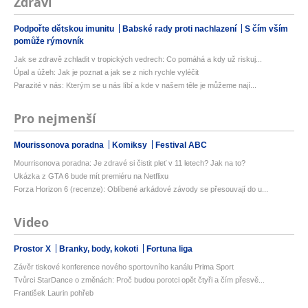
Zdraví
Podpořte dětskou imunitu
Babské rady proti nachlazení
S čím vším
pomůže rýmovník
Jak se zdravě zchladit v tropických vedrech: Co pomáhá a kdy už riskuj...
Úpal a úžeh: Jak je poznat a jak se z nich rychle vyléčit
Parazité v nás: Kterým se u nás líbí a kde v našem těle je můžeme nají...
Pro nejmenší
Mourissonova poradna
Komiksy
Festival ABC
Mourrisonova poradna: Je zdravé si čistit pleť v 11 letech? Jak na to?
Ukázka z GTA 6 bude mít premiéru na Netflixu
Forza Horizon 6 (recenze): Oblíbené arkádové závody se přesouvají do u...
Video
Prostor X
Branky, body, kokoti
Fortuna liga
Závěr tiskové konference nového sportovního kanálu Prima Sport
Tvůrci StarDance o změnách: Proč budou porotci opět čtyři a čím přesvě...
František Laurin pohřeb