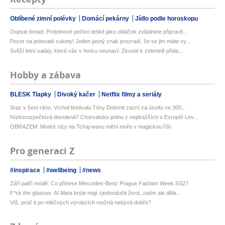
Oblíbené zimní polévky
Domácí pekárny
Jídlo podle horoskopu
Oopsie bread: Proteinové pečivo lehké jako obláček zvládnete připravit...
Pozor na jedovaté cukety! Jeden jasný znak prozradí, že se jim máte vy...
Svěží letní saláty, které vás v horku neunaví: Zkuste k zelenině přida...
Hobby a zábava
BLESK Tlapky
Divoký kačer
Netflix filmy a seriály
Sraz v šest ráno. Vrchol festivalu Tóny Dolomit zazní za úsvitu ve 300...
Nízkorozpočtová dovolená? Chorvatsko jedno z nejdražších v Evropě! Lev...
OBRAZEM: Modré slzy na Tchaj-wanu mění moře v magickou říši
Pro generaci Z
#inspirace
#wellbeing
#news
Září patří módě: Co přinese Mercedes-Benz Prague Fashion Week SS27
F*ck the glasses: AI Meta brýle mají zjednodušit život, zatím ale děla...
Víš, proč ti po mléčných výrobcích možná nebývá dobře?