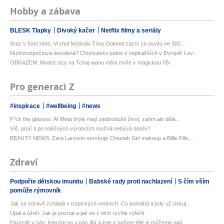
Hobby a zábava
BLESK Tlapky
Divoký kačer
Netflix filmy a seriály
Sraz v šest ráno. Vrchol festivalu Tóny Dolomit zazní za úsvitu ve 300...
Nízkorozpočtová dovolená? Chorvatsko jedno z nejdražších v Evropě! Lev...
OBRAZEM: Modré slzy na Tchaj-wanu mění moře v magickou říši
Pro generaci Z
#inspirace
#wellbeing
#news
F*ck the glasses: AI Meta brýle mají zjednodušit život, zatím ale děla...
Víš, proč ti po mléčných výrobcích možná nebývá dobře?
BEAUTY NEWS: Zara Larsson servíruje Cheetah Girl makeup a Billie Eilis...
Zdraví
Podpořte dětskou imunitu
Babské rady proti nachlazení
S čím vším
pomůže rýmovník
Jak se zdravě zchladit v tropických vedrech: Co pomáhá a kdy už riskuj...
Úpal a úžeh: Jak je poznat a jak se z nich rychle vyléčit
Parazité v nás: Kterým se u nás líbí a kde v našem těle je můžeme nají...