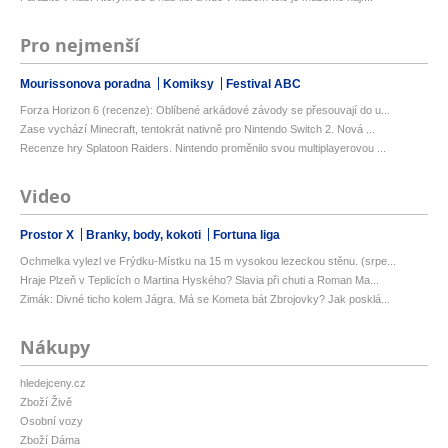
Pro nejmenší
Mourissonova poradna
Komiksy
Festival ABC
Forza Horizon 6 (recenze): Oblíbené arkádové závody se přesouvají do u...
Zase vychází Minecraft, tentokrát nativně pro Nintendo Switch 2. Nová ...
Recenze hry Splatoon Raiders. Nintendo proměnilo svou multiplayerovou ...
Video
Prostor X
Branky, body, kokoti
Fortuna liga
Ochmelka vylezl ve Frýdku-Místku na 15 m vysokou lezeckou stěnu. (srpe...
Hraje Plzeň v Teplicích o Martina Hyského? Slavia při chuti a Roman Ma...
Zimák: Divné ticho kolem Jágra. Má se Kometa bát Zbrojovky? Jak posklá...
Nákupy
hledejceny.cz
Zboží Živě
Osobní vozy
Zboží Dáma