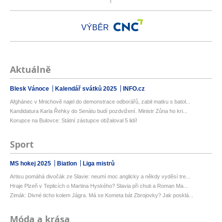
VÝBĚR
Aktuálně
Blesk Vánoce
Kalendář svátků 2025
INFO.cz
Afghánec v Mnichově najel do demonstrace odborářů, zabil matku s batol...
Kandidatura Karla Řehky do Senátu budí pozdvižení. Ministr Zůna ho kri...
Korupce na Bulovce: Státní zástupce obžaloval 5 lidí!
Sport
MS hokej 2025
Biatlon
Liga mistrů
Artisu pomáhá divočák ze Slavie: neumí moc anglicky a někdy vyděsí tre...
Hraje Plzeň v Teplicích o Martina Hyského? Slavia při chuti a Roman Ma...
Zimák: Divné ticho kolem Jágra. Má se Kometa bát Zbrojovky? Jak posklá...
Móda a krása