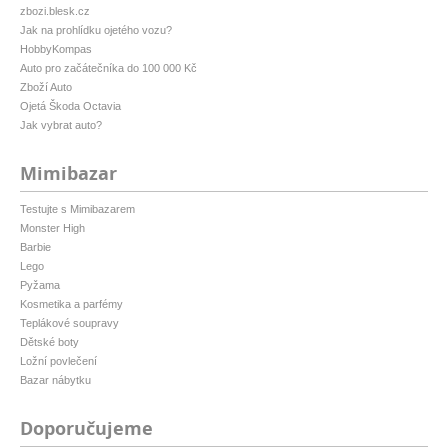
zbozi.blesk.cz
Jak na prohlídku ojetého vozu?
HobbyKompas
Auto pro začátečníka do 100 000 Kč
Zboží Auto
Ojetá Škoda Octavia
Jak vybrat auto?
Mimibazar
Testujte s Mimibazarem
Monster High
Barbie
Lego
Pyžama
Kosmetika a parfémy
Teplákové soupravy
Dětské boty
Ložní povlečení
Bazar nábytku
Doporučujeme