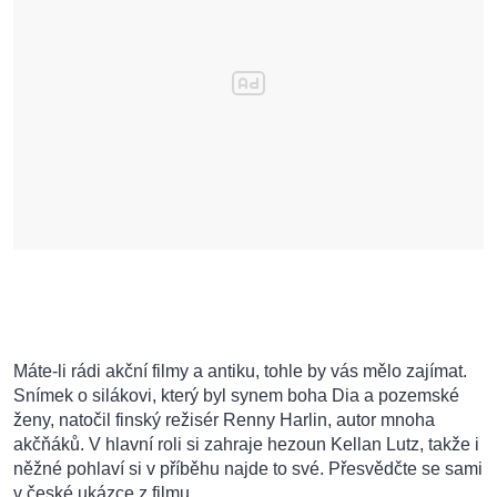
Máte-li rádi akční filmy a antiku, tohle by vás mělo zajímat.
Snímek o silákovi, který byl synem boha Dia a pozemské
ženy, natočil finský režisér Renny Harlin, autor mnoha
akčňáků. V hlavní roli si zahraje hezoun Kellan Lutz, takže i
něžné pohlaví si v příběhu najde to své. Přesvědčte se sami
v české ukázce z filmu.