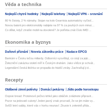
Věda a technika
Nejlepší chytré hodinky
Nejlepší telefony
Nejlepší VPN – srovnání
80 % čistoty, 2 % námahy. Stojan na kolo Gearrista automaticky vyčistí...
Novou baterii pro elektromobily nabijete na 97 % za pouhých osm minut....
Co dělat, když ztratíte mobil na dovolené? Je potřeba znát číslo IMEI ...
Ekonomika a byznys
Daňové přiznání
Novela zákoníku práce
Nadace EPCG
Bankám v Česku tečou miliardy. Odborníci vysvětlují, co stojí za jejic...
Železniční zakázka století míří k Českým drahám. Jako vítěze je schvál...
Legendární česká likérka se propadla do hlubší ztráty. Zachraňují ji d...
Recepty
Oblíbené zimní polévky
Domácí pekárny
Jídlo podle horoskopu
Oopsie bread: Proteinové pečivo lehké jako obláček zvládnete připravit...
Pozor na jedovaté cukety! Jeden jasný znak prozradí, že se jim máte vy...
Svěží letní saláty, které vás v horku neunaví: Zkuste k zelenině přida...