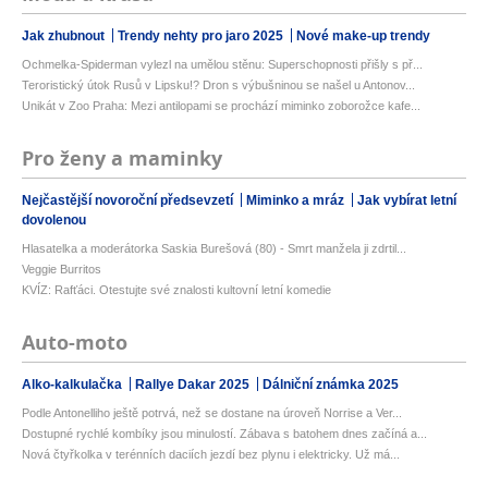
Jak zhubnout
Trendy nehty pro jaro 2025
Nové make-up trendy
Ochmelka-Spiderman vylezl na umělou stěnu: Superschopnosti přišly s př...
Teroristický útok Rusů v Lipsku!? Dron s výbušninou se našel u Antonov...
Unikát v Zoo Praha: Mezi antilopami se prochází miminko zoborožce kafe...
Pro ženy a maminky
Nejčastější novoroční předsevzetí
Miminko a mráz
Jak vybírat letní
dovolenou
Hlasatelka a moderátorka Saskia Burešová (80) - Smrt manžela ji zdrtil...
Veggie Burritos
KVÍZ: Rafťáci. Otestujte své znalosti kultovní letní komedie
Auto-moto
Alko-kalkulačka
Rallye Dakar 2025
Dálniční známka 2025
Podle Antonelliho ještě potrvá, než se dostane na úroveň Norrise a Ver...
Dostupné rychlé kombíky jsou minulostí. Zábava s batohem dnes začíná a...
Nová čtyřkolka v terénních daciích jezdí bez plynu i elektricky. Už má...