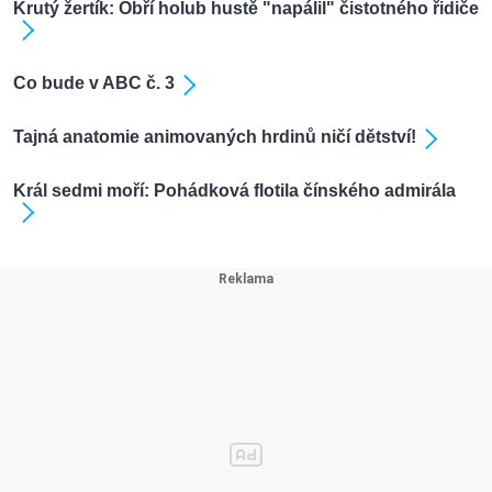
Krutý žertík: Obří holub hustě "napálil" čistotného řidiče
Co bude v ABC č. 3
Tajná anatomie animovaných hrdinů ničí dětství!
Král sedmi moří: Pohádková flotila čínského admirála