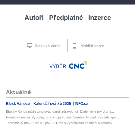
Autoři
Předplatné
Inzerce
Klasická verze
Mobilní verze
VÝBĚR
Aktuálně
Blesk Vánoce
Kalendář svátků 2025
INFO.cz
Ebola v Kongu může zmutovat, varují zdravotníci. Epidemie je prý druhá...
Německá média: Výbušný dron v Lipsku nesl Semtex. Případ převzala spol...
Teroristický útok Rusů v Lipsku!? Dron s výbušninou se našel u Antonov...