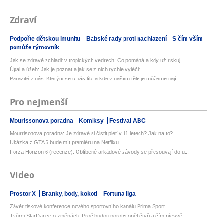
Zdraví
Podpořte dětskou imunitu
Babské rady proti nachlazení
S čím vším
pomůže rýmovník
Jak se zdravě zchladit v tropických vedrech: Co pomáhá a kdy už riskuj...
Úpal a úžeh: Jak je poznat a jak se z nich rychle vyléčit
Parazité v nás: Kterým se u nás líbí a kde v našem těle je můžeme nají...
Pro nejmenší
Mourissonova poradna
Komiksy
Festival ABC
Mourrisonova poradna: Je zdravé si čistit pleť v 11 letech? Jak na to?
Ukázka z GTA 6 bude mít premiéru na Netflixu
Forza Horizon 6 (recenze): Oblíbené arkádové závody se přesouvají do u...
Video
Prostor X
Branky, body, kokoti
Fortuna liga
Závěr tiskové konference nového sportovního kanálu Prima Sport
Tvůrci StarDance o změnách: Proč budou porotci opět čtyři a čím přesvě...