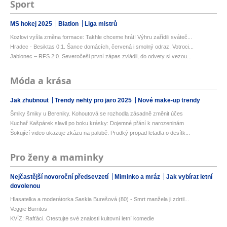
Sport
MS hokej 2025
Biatlon
Liga mistrů
Kozlovi vyšla změna formace: Takhle chceme hrát! Výhru zařídili sváteč...
Hradec - Besiktas 0:1. Šance domácích, červená i smolný odraz. Votroci...
Jablonec – RFS 2:0. Severočeši první zápas zvládli, do odvety si vezou...
Móda a krása
Jak zhubnout
Trendy nehty pro jaro 2025
Nové make-up trendy
Šmiky šmiky u Bereniky. Kohoutová se rozhodla zásadně změnit účes
Kuchař Kašpárek slavil po boku krásky: Dojemné přání k narozeninám
Šokující video ukazuje zkázu na palubě: Prudký propad letadla o desítk...
Pro ženy a maminky
Nejčastější novoroční předsevzetí
Miminko a mráz
Jak vybírat letní
dovolenou
Hlasatelka a moderátorka Saskia Burešová (80) - Smrt manžela ji zdrtil...
Veggie Burritos
KVÍZ: Rafťáci. Otestujte své znalosti kultovní letní komedie