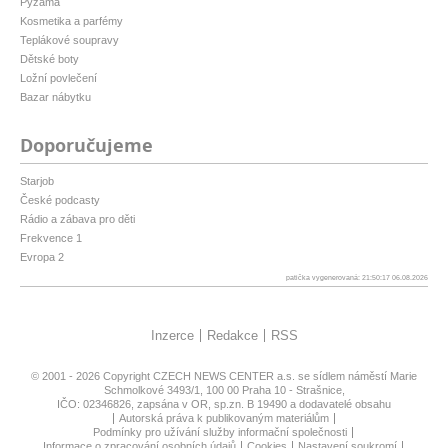
Pyžama
Kosmetika a parfémy
Teplákové soupravy
Dětské boty
Ložní povlečení
Bazar nábytku
Doporučujeme
Starjob
České podcasty
Rádio a zábava pro děti
Frekvence 1
Evropa 2
patička vygenerovaná: 21:50:17 06.08.2026
Inzerce
Redakce
RSS
© 2001 - 2026 Copyright
CZECH NEWS CENTER a.s.
se sídlem náměstí Marie
Schmolkové 3493/1, 100 00 Praha 10 - Strašnice,
IČO: 02346826, zapsána v OR, sp.zn. B 19490 a dodavatelé obsahu
Autorská práva k publikovaným materiálům
Podmínky pro užívání služby informační společnosti
Informace o zpracování osobních údajů
Cookies
Nastavení soukromí