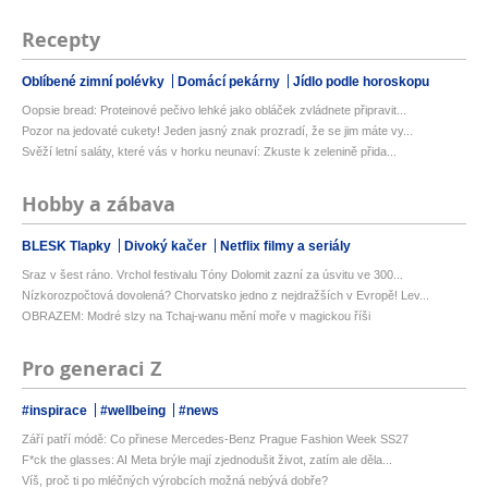
Recepty
Oblíbené zimní polévky
Domácí pekárny
Jídlo podle horoskopu
Oopsie bread: Proteinové pečivo lehké jako obláček zvládnete připravit...
Pozor na jedovaté cukety! Jeden jasný znak prozradí, že se jim máte vy...
Svěží letní saláty, které vás v horku neunaví: Zkuste k zelenině přida...
Hobby a zábava
BLESK Tlapky
Divoký kačer
Netflix filmy a seriály
Sraz v šest ráno. Vrchol festivalu Tóny Dolomit zazní za úsvitu ve 300...
Nízkorozpočtová dovolená? Chorvatsko jedno z nejdražších v Evropě! Lev...
OBRAZEM: Modré slzy na Tchaj-wanu mění moře v magickou říši
Pro generaci Z
#inspirace
#wellbeing
#news
Září patří módě: Co přinese Mercedes-Benz Prague Fashion Week SS27
F*ck the glasses: AI Meta brýle mají zjednodušit život, zatím ale děla...
Víš, proč ti po mléčných výrobcích možná nebývá dobře?