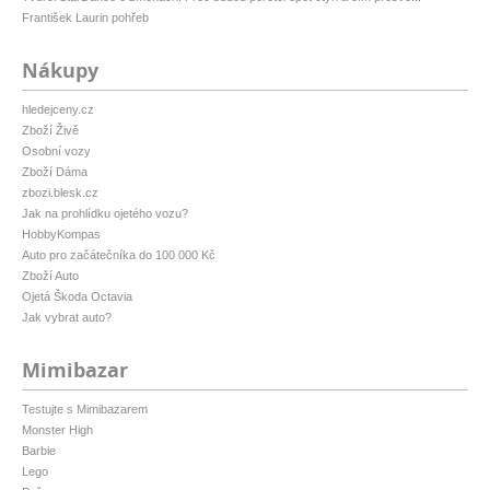
František Laurin pohřeb
Nákupy
hledejceny.cz
Zboží Živě
Osobní vozy
Zboží Dáma
zbozi.blesk.cz
Jak na prohlídku ojetého vozu?
HobbyKompas
Auto pro začátečníka do 100 000 Kč
Zboží Auto
Ojetá Škoda Octavia
Jak vybrat auto?
Mimibazar
Testujte s Mimibazarem
Monster High
Barbie
Lego