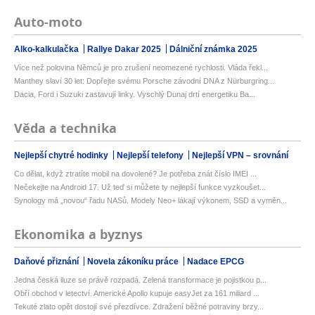
Auto-moto
Alko-kalkulačka
Rallye Dakar 2025
Dálniční známka 2025
Více než polovina Němců je pro zrušení neomezené rychlosti. Vláda řekl...
Manthey slaví 30 let: Dopřejte svému Porsche závodní DNA z Nürburgring...
Dacia, Ford i Suzuki zastavují linky. Vyschlý Dunaj drtí energetiku Ba...
Věda a technika
Nejlepší chytré hodinky
Nejlepší telefony
Nejlepší VPN – srovnání
Co dělat, když ztratíte mobil na dovolené? Je potřeba znát číslo IMEI ...
Nečekejte na Android 17. Už teď si můžete ty nejlepší funkce vyzkoušet...
Synology má „novou“ řadu NASů. Modely Neo+ lákají výkonem, SSD a vyměn...
Ekonomika a byznys
Daňové přiznání
Novela zákoníku práce
Nadace EPCG
Jedna česká iluze se právě rozpadá. Zelená transformace je pojistkou p...
Obří obchod v letectví. Americké Apollo kupuje easyJet za 161 miliard ...
Tekuté zlato opět dostojí své přezdívce. Zdražení běžné potraviny brzy...