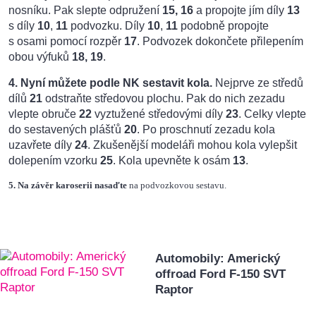
nosníku. Pak slepte odpružení
15,
16
a propojte jím díly
13
s díly
10
,
11
podvozku. Díly
10
,
11
podobně propojte
s osami pomocí rozpěr
17
. Podvozek dokončete přilepením
obou výfuků
18, 19
.
4. Nyní můžete podle NK sestavit kola.
Nejprve ze středů
dílů
21
odstraňte středovou plochu. Pak do nich zezadu
vlepte obruče
22
vyztužené středovými díly
23
. Celky vlepte
do sestavených plášťů
20
. Po proschnutí zezadu kola
uzavřete díly
24
. Zkušenější modeláři mohou kola vylepšit
dolepením vzorku
25
. Kola upevněte k osám
13
.
5. Na závěr karoserii nasaďte
na podvozkovou sestavu.
Automobily: Americký
offroad Ford F-150 SVT
Raptor