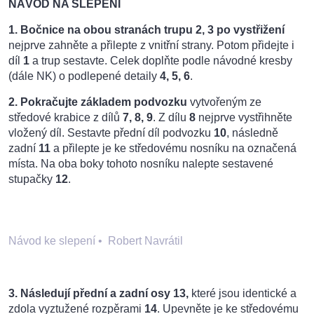
NÁVOD NA SLEPENÍ
1.
Bočnice na obou stranách trupu 2, 3
po vystřižení
nejprve zahněte a přilepte z vnitřní strany. Potom přidejte i
díl
1
a trup sestavte. Celek doplňte podle návodné kresby
(dále NK) o podlepené detaily
4, 5, 6
.
2. Pokračujte základem podvozku
vytvořeným ze
středové krabice z dílů
7, 8, 9
. Z dílu
8
nejprve vystřihněte
vložený díl. Sestavte přední díl podvozku
10
, následně
zadní
11
a přilepte je ke středovému nosníku na označená
místa. Na oba boky tohoto nosníku nalepte sestavené
stupačky
12
.
Návod ke slepení
•
Robert Navrátil
3. Následují přední a zadní osy
13
,
které jsou identické a
zdola vyztužené rozpěrami
14
. Upevněte je ke středovému