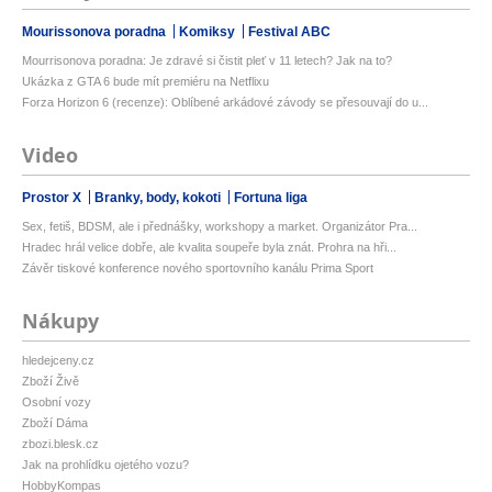
Mourissonova poradna
Komiksy
Festival ABC
Mourrisonova poradna: Je zdravé si čistit pleť v 11 letech? Jak na to?
Ukázka z GTA 6 bude mít premiéru na Netflixu
Forza Horizon 6 (recenze): Oblíbené arkádové závody se přesouvají do u...
Video
Prostor X
Branky, body, kokoti
Fortuna liga
Sex, fetiš, BDSM, ale i přednášky, workshopy a market. Organizátor Pra...
Hradec hrál velice dobře, ale kvalita soupeře byla znát. Prohra na hři...
Závěr tiskové konference nového sportovního kanálu Prima Sport
Nákupy
hledejceny.cz
Zboží Živě
Osobní vozy
Zboží Dáma
zbozi.blesk.cz
Jak na prohlídku ojetého vozu?
HobbyKompas