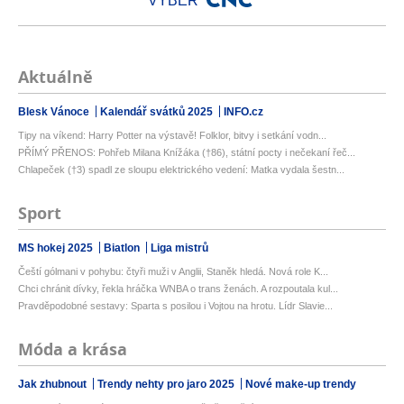
VÝBĚR
Aktuálně
Blesk Vánoce
Kalendář svátků 2025
INFO.cz
Tipy na víkend: Harry Potter na výstavě! Folklor, bitvy i setkání vodn...
PŘÍMÝ PŘENOS: Pohřeb Milana Knížáka (†86), státní pocty i nečekaní řeč...
Chlapeček (†3) spadl ze sloupu elektrického vedení: Matka vydala šestn...
Sport
MS hokej 2025
Biatlon
Liga mistrů
Čeští gólmani v pohybu: čtyři muži v Anglii, Staněk hledá. Nová role K...
Chci chránit dívky, řekla hráčka WNBA o trans ženách. A rozpoutala kul...
Pravděpodobné sestavy: Sparta s posilou i Vojtou na hrotu. Lídr Slavie...
Móda a krása
Jak zhubnout
Trendy nehty pro jaro 2025
Nové make-up trendy