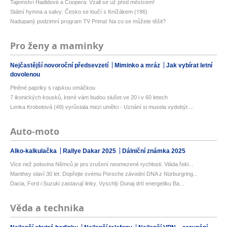
Tajemství Hadidové a Coopera: Vzali se už před měsícem!
Státní hymna a salvy: Česko se loučí s Knížákem (†86)
Nadupaný podzimní program TV Prima! Na co se můžete těšit?
Pro ženy a maminky
Nejčastější novoroční předsevzetí
Miminko a mráz
Jak vybírat letní
dovolenou
Plněné papriky s rajskou omáčkou
7 ikonických kousků, které vám budou slušet ve 20 i v 60 letech
Lenka Krobotová (49) vyrůstala mezi umělci - Uznání si musela vydobýt....
Auto-moto
Alko-kalkulačka
Rallye Dakar 2025
Dálniční známka 2025
Více než polovina Němců je pro zrušení neomezené rychlosti. Vláda řekl...
Manthey slaví 30 let: Dopřejte svému Porsche závodní DNA z Nürburgring...
Dacia, Ford i Suzuki zastavují linky. Vyschlý Dunaj drtí energetiku Ba...
Věda a technika