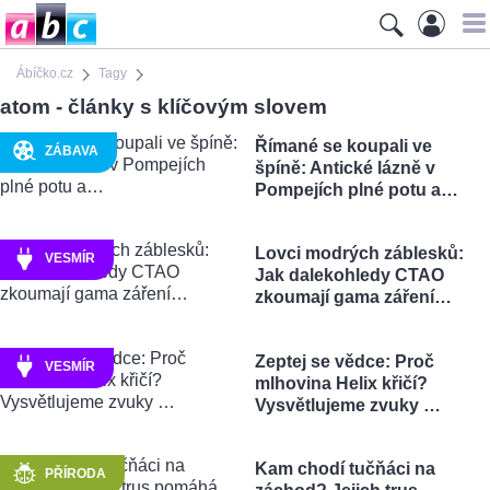
Ábíčko.cz
Tagy
atom - články s klíčovým slovem
Římané se koupali ve
ZÁBAVA
špíně: Antické lázně v
Pompejích plné potu a…
Lovci modrých záblesků:
VESMÍR
Jak dalekohledy CTAO
zkoumají gama záření…
Zeptej se vědce: Proč
VESMÍR
mlhovina Helix křičí?
Vysvětlujeme zvuky …
Kam chodí tučňáci na
PŘÍRODA