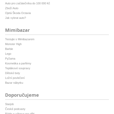
Auto pro začátečníka do 100 000 Kč
Zboží Auto
Ojetá Škoda Octavia
Jak vybrat auto?
Mimibazar
Testujte s Mimibazarem
Monster High
Barbie
Lego
Pyžama
Kosmetika a parfémy
Teplákové soupravy
Dětské boty
Ložní povlečení
Bazar nábytku
Doporučujeme
Starjob
České podcasty
Rádio a zábava pro děti