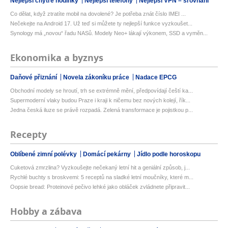
Nejlepší chytré hodinky
Nejlepší telefony
Nejlepší VPN – srovnání
Co dělat, když ztratíte mobil na dovolené? Je potřeba znát číslo IMEI ...
Nečekejte na Android 17. Už teď si můžete ty nejlepší funkce vyzkoušet...
Synology má „novou“ řadu NASů. Modely Neo+ lákají výkonem, SSD a vyměn...
Ekonomika a byznys
Daňové přiznání
Novela zákoníku práce
Nadace EPCG
Obchodní modely se hroutí, trh se extrémně mění, předpovídají čeští ka...
Supermoderní vlaky budou Praze i kraji k ničemu bez nových kolejí, řík...
Jedna česká iluze se právě rozpadá. Zelená transformace je pojistkou p...
Recepty
Oblíbené zimní polévky
Domácí pekárny
Jídlo podle horoskopu
Cuketová zmrzlina? Vyzkoušejte nečekaný letní hit a geniální způsob, j...
Rychlé buchty s broskvemi: 5 receptů na sladké letní moučníky, které m...
Oopsie bread: Proteinové pečivo lehké jako obláček zvládnete připravit...
Hobby a zábava