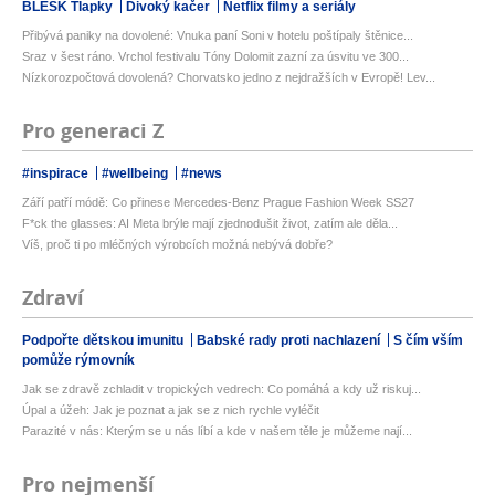
BLESK Tlapky
Divoký kačer
Netflix filmy a seriály
Přibývá paniky na dovolené: Vnuka paní Soni v hotelu poštípaly štěnice...
Sraz v šest ráno. Vrchol festivalu Tóny Dolomit zazní za úsvitu ve 300...
Nízkorozpočtová dovolená? Chorvatsko jedno z nejdražších v Evropě! Lev...
Pro generaci Z
#inspirace
#wellbeing
#news
Září patří módě: Co přinese Mercedes-Benz Prague Fashion Week SS27
F*ck the glasses: AI Meta brýle mají zjednodušit život, zatím ale děla...
Víš, proč ti po mléčných výrobcích možná nebývá dobře?
Zdraví
Podpořte dětskou imunitu
Babské rady proti nachlazení
S čím vším
pomůže rýmovník
Jak se zdravě zchladit v tropických vedrech: Co pomáhá a kdy už riskuj...
Úpal a úžeh: Jak je poznat a jak se z nich rychle vyléčit
Parazité v nás: Kterým se u nás líbí a kde v našem těle je můžeme nají...
Pro nejmenší