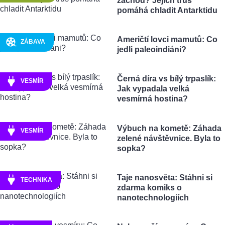
záchod? Jejich trus
pomáhá chladit Antarktidu
Američtí lovci mamutů: Co
ZÁBAVA
jedli paleoindiáni?
Černá díra vs bílý trpaslík:
VESMÍR
Jak vypadala velká
vesmírná hostina?
Výbuch na kometě: Záhada
VESMÍR
zelené návštěvnice. Byla to
sopka?
Taje nanosvěta: Stáhni si
TECHNIKA
zdarma komiks o
nanotechnologiích