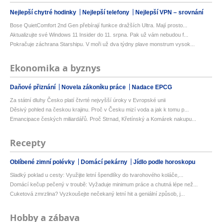
Nejlepší chytré hodinky
Nejlepší telefony
Nejlepší VPN – srovnání
Bose QuietComfort 2nd Gen přebírají funkce dražších Ultra. Mají prosto...
Aktualizujte své Windows 11 Insider do 11. srpna. Pak už vám nebudou f...
Pokračuje záchrana Starshipu. V moři už dva týdny plave monstrum vysok...
Ekonomika a byznys
Daňové přiznání
Novela zákoníku práce
Nadace EPCG
Za státní dluhy Česko platí čtvrté nejvyšší úroky v Evropské unii
Děsivý pohled na českou krajinu. Proč v Česku mizí voda a jak k tomu p...
Emancipace českých miliardářů. Proč Strnad, Křetínský a Komárek nakupu...
Recepty
Oblíbené zimní polévky
Domácí pekárny
Jídlo podle horoskopu
Sladký poklad u cesty: Využijte letní špendlíky do tvarohového koláče,...
Domácí kečup pečený v troubě: Vyžaduje minimum práce a chutná lépe než...
Cuketová zmrzlina? Vyzkoušejte nečekaný letní hit a geniální způsob, j...
Hobby a zábava