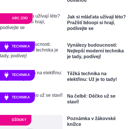
odvahou
Jak si mláďata užívají léto?
ABC ZOO
Pražští lidoopi si hrají,
podívejte se
Vynálezy budoucnosti:
TECHNIKA
Nejlepší moderní technika
je tady, podívej!
Těžká technika na
TECHNIKA
elektřinu: Už je to tady!
Na čelbě: Déčko už se
TECHNIKA
staví!
Poznámka v žákovské
DŽOUKY
knížce