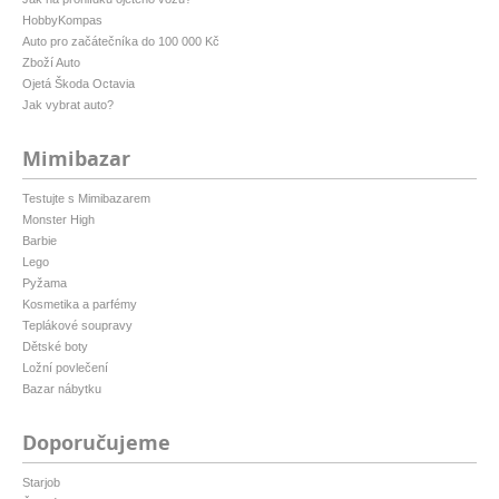
HobbyKompas
Auto pro začátečníka do 100 000 Kč
Zboží Auto
Ojetá Škoda Octavia
Jak vybrat auto?
Mimibazar
Testujte s Mimibazarem
Monster High
Barbie
Lego
Pyžama
Kosmetika a parfémy
Teplákové soupravy
Dětské boty
Ložní povlečení
Bazar nábytku
Doporučujeme
Starjob