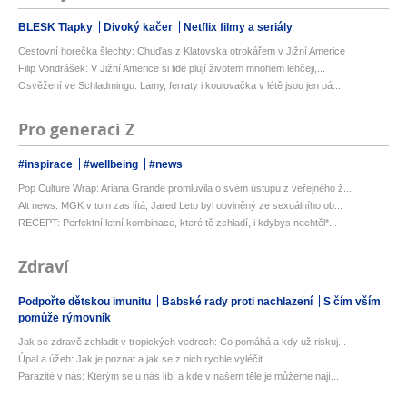
BLESK Tlapky
Divoký kačer
Netflix filmy a seriály
Cestovní horečka šlechty: Chuďas z Klatovska otrokářem v Jižní Americe
Filip Vondrášek: V Jižní Americe si lidé plují životem mnohem lehčeji,...
Osvěžení ve Schladmingu: Lamy, ferraty i koulovačka v létě jsou jen pá...
Pro generaci Z
#inspirace
#wellbeing
#news
Pop Culture Wrap: Ariana Grande promluvila o svém ústupu z veřejného ž...
Alt news: MGK v tom zas lítá, Jared Leto byl obviněný ze sexuálního ob...
RECEPT: Perfektní letní kombinace, které tě zchladí, i kdybys nechtěl*...
Zdraví
Podpořte dětskou imunitu
Babské rady proti nachlazení
S čím vším
pomůže rýmovník
Jak se zdravě zchladit v tropických vedrech: Co pomáhá a kdy už riskuj...
Úpal a úžeh: Jak je poznat a jak se z nich rychle vyléčit
Parazité v nás: Kterým se u nás líbí a kde v našem těle je můžeme nají...