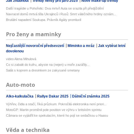
Jak zhubnout
Trendy nehty pro jaro 2025
Nové make-up trendy
Další tragédie u Pohořelic: Dva mrtví! Auta se srazila při předjíždění
Navracel domů mrtvá těla Ukrajinců i Rusů: Smrt válečného hrdiny oznám...
Brutální napadení Soukupa. Právník Agáty promluvil
Pro ženy a maminky
Nejčastější novoroční předsevzetí
Miminko a mráz
Jak vybírat letní
dovolenou
video Alena Mihulová
Co si zabalit do kufru, abyste na (nejen) u moře zazářily...
Salát s koprem a dresinkem ze zakysané smetany
Auto-moto
Alko-kalkulačka
Rallye Dakar 2025
Dálniční známka 2025
Výhřev, čidla a stačí, říká průzkum. Pokročilá elektronika není priori...
MotoGP: Martin proměnil pole position ve výhru v britském sprintu
Câmara se vyjádřil ke spekulacím, které ho pojí se sedačkou u Haasu
Věda a technika