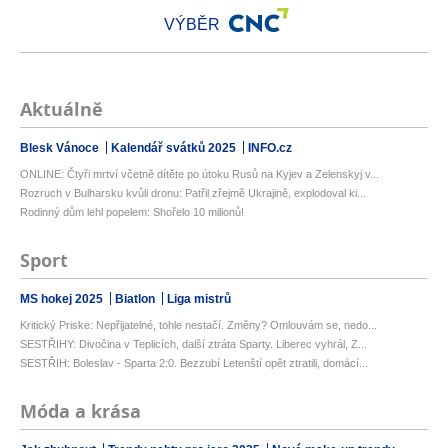
VÝBĚR
Aktuálně
Blesk Vánoce
Kalendář svátků 2025
INFO.cz
ONLINE: Čtyři mrtví včetně dítěte po útoku Rusů na Kyjev a Zelenskyj v...
Rozruch v Bulharsku kvůli dronu: Patřil zřejmě Ukrajině, explodoval ki...
Rodinný dům lehl popelem: Shořelo 10 milionů!
Sport
MS hokej 2025
Biatlon
Liga mistrů
Kritický Priske: Nepřijatelné, tohle nestačí. Změny? Omlouvám se, nedo...
SESTŘIHY: Divočina v Teplicích, další ztráta Sparty. Liberec vyhrál, Z...
SESTŘIH: Boleslav - Sparta 2:0. Bezzubí Letenští opět ztratili, domácí...
Móda a krása