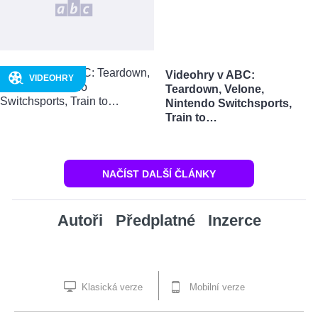
Videohry v ABC:
VIDEOHRY
Teardown, Velone,
Nintendo Switchsports,
Train to…
NAČÍST DALŠÍ ČLÁNKY
Autoři
Předplatné
Inzerce
Klasická verze
Mobilní verze