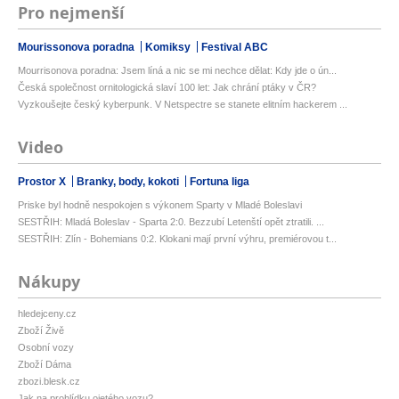
Pro nejmenší
Mourissonova poradna
Komiksy
Festival ABC
Mourrisonova poradna: Jsem líná a nic se mi nechce dělat: Kdy jde o ún...
Česká společnost ornitologická slaví 100 let: Jak chrání ptáky v ČR?
Vyzkoušejte český kyberpunk. V Netspectre se stanete elitním hackerem ...
Video
Prostor X
Branky, body, kokoti
Fortuna liga
Priske byl hodně nespokojen s výkonem Sparty v Mladé Boleslavi
SESTŘIH: Mladá Boleslav - Sparta 2:0. Bezzubí Letenští opět ztratili. ...
SESTŘIH: Zlín - Bohemians 0:2. Klokani mají první výhru, premiérovou t...
Nákupy
hledejceny.cz
Zboží Živě
Osobní vozy
Zboží Dáma
zbozi.blesk.cz
Jak na prohlídku ojetého vozu?