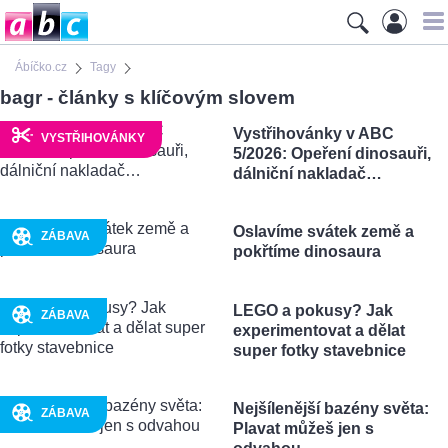
Ábíčko.cz
Tagy
bagr - články s klíčovým slovem
Vystřihovánky v ABC
VYSTŘIHOVÁNKY
5/2026: Opeření dinosauři,
dálniční nakladač…
Oslavíme svátek země a
ZÁBAVA
pokřtíme dinosaura
LEGO a pokusy? Jak
ZÁBAVA
experimentovat a dělat
super fotky stavebnice
Nejšílenější bazény světa:
ZÁBAVA
Plavat můžeš jen s