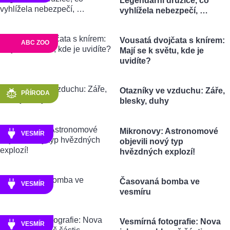
Legendární družice, co
vyhlížela nebezpečí, …
Vousatá dvojčata s knírem:
ABC ZOO
Mají se k světu, kde je
uvidíte?
Otazníky ve vzduchu: Záře,
PŘÍRODA
blesky, duhy
Mikronovy: Astronomové
VESMÍR
objevili nový typ
hvězdných explozí!
Časovaná bomba ve
VESMÍR
vesmíru
Vesmírná fotografie: Nova
VESMÍR