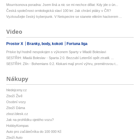
Mourrisonova poradna: Jsem líná a nic se mi nechce dělat: Kdy jde o ún...
Česká společnost ornitologická slaví 100 let: Jak chrání ptáky v ČR?
Vyzkoušejte český kyberpunk. V Netspectre se stanete elitním hackerem ...
Video
Prostor X
Branky, body, kokoti
Fortuna liga
Priske byl hodně nespokojen s výkonem Sparty v Mladé Boleslavi
SESTŘIH: Mladá Boleslav - Sparta 2:0. Bezzubí Letenští opět ztratili. ...
SESTŘIH: Zlín - Bohemians 0:2. Klokani mají první výhru, premiérovou t...
Nákupy
hledejceny.cz
Zboží Živě
Osobní vozy
Zboží Dáma
zbozi.blesk.cz
Jak na prohlídku ojetého vozu?
HobbyKompas
Auto pro začátečníka do 100 000 Kč
Zboží Auto