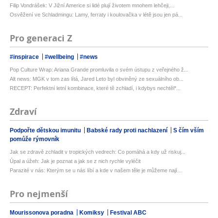
Filip Vondrášek: V Jižní Americe si lidé plují životem mnohem lehčeji,...
Osvěžení ve Schladmingu: Lamy, ferraty i koulovačka v létě jsou jen pá...
Pro generaci Z
#inspirace
#wellbeing
#news
Pop Culture Wrap: Ariana Grande promluvila o svém ústupu z veřejného ž...
Alt news: MGK v tom zas lítá, Jared Leto byl obviněný ze sexuálního ob...
RECEPT: Perfektní letní kombinace, které tě zchladí, i kdybys nechtěl*...
Zdraví
Podpořte dětskou imunitu
Babské rady proti nachlazení
S čím vším
pomůže rýmovník
Jak se zdravě zchladit v tropických vedrech: Co pomáhá a kdy už riskuj...
Úpal a úžeh: Jak je poznat a jak se z nich rychle vyléčit
Parazité v nás: Kterým se u nás líbí a kde v našem těle je můžeme nají...
Pro nejmenší
Mourissonova poradna
Komiksy
Festival ABC