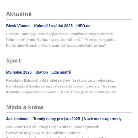
Aktuálně
Blesk Vánoce
Kalendář svátků 2025
INFO.cz
Čech ve Francii prý umlátil svojí partnerku: Zadržet ho musela zásahov...
Peče se celá země, Babišova vláda ale mlčí a mlží. Přitom extrémy poča...
Detaily aféry Decroix s Havránkem: Kdo je tady největší královna?
Sport
MS hokej 2025
Biatlon
Liga mistrů
Pardubický Boledovič vyhlíží střet se Slavií: Je škoda, že to nedokáže...
Na hokejistu Gáboríka se sesypal nespočet obvinění z nevěry: Nečekaný ...
Kundrátek poprvé rozebírá konec v Třinci: Těžko jsem se s některými vě...
Móda a krása
Jak zhubnout
Trendy nehty pro jaro 2025
Nové make-up trendy
Vlna veder: Proč víc umírají ženy? Není to o „slabším pohlaví“
Pawlowské ujely nervy: Halina nařčena z podvodu!