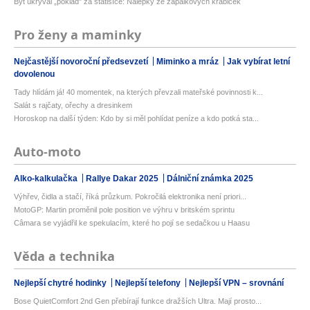
Byt ukrýval „poklad" za statisíce: Nálepky ze zápalkových krabiček
Pro ženy a maminky
Nejčastější novoroční předsevzetí
Miminko a mráz
Jak vybírat letní
dovolenou
Tady hlídám já! 40 momentek, na kterých převzali mateřské povinnosti k...
Salát s rajčaty, ořechy a dresinkem
Horoskop na další týden: Kdo by si měl pohlídat peníze a kdo potká sta...
Auto-moto
Alko-kalkulačka
Rallye Dakar 2025
Dálniční známka 2025
Výhřev, čidla a stačí, říká průzkum. Pokročilá elektronika není priori...
MotoGP: Martin proměnil pole position ve výhru v britském sprintu
Câmara se vyjádřil ke spekulacím, které ho pojí se sedačkou u Haasu
Věda a technika
Nejlepší chytré hodinky
Nejlepší telefony
Nejlepší VPN – srovnání
Bose QuietComfort 2nd Gen přebírají funkce dražších Ultra. Mají prosto...