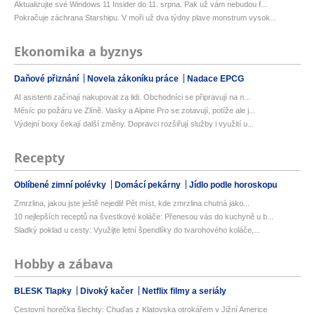
Aktualizujte své Windows 11 Insider do 11. srpna. Pak už vám nebudou f...
Pokračuje záchrana Starshipu. V moři už dva týdny plave monstrum vysok...
Ekonomika a byznys
Daňové přiznání
Novela zákoníku práce
Nadace EPCG
AI asistenti začínají nakupovat za lidi. Obchodníci se připravují na n...
Měsíc po požáru ve Zlíně. Vasky a Alpine Pro se zotavují, potíže ale j...
Výdejní boxy čekají další změny. Dopravci rozšiřují služby i využití u...
Recepty
Oblíbené zimní polévky
Domácí pekárny
Jídlo podle horoskopu
Zmrzlina, jakou jste ještě nejedli! Pět míst, kde zmrzlina chutná jako...
10 nejlepších receptů na švestkové koláče: Přenesou vás do kuchyně u b...
Sladký poklad u cesty: Využijte letní špendlíky do tvarohového koláče,...
Hobby a zábava
BLESK Tlapky
Divoký kačer
Netflix filmy a seriály
Cestovní horečka šlechty: Chuďas z Klatovska otrokářem v Jižní Americe