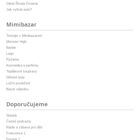
Ojetá Škoda Octavia
Jak vybrat auto?
Mimibazar
Testujte s Mimibazarem
Monster High
Barbie
Lego
Pyžama
Kosmetika a parfémy
Teplákové soupravy
Dětské boty
Ložní povlečení
Bazar nábytku
Doporučujeme
Starjob
České podcasty
Rádio a zábava pro děti
Frekvence 1
Evropa 2