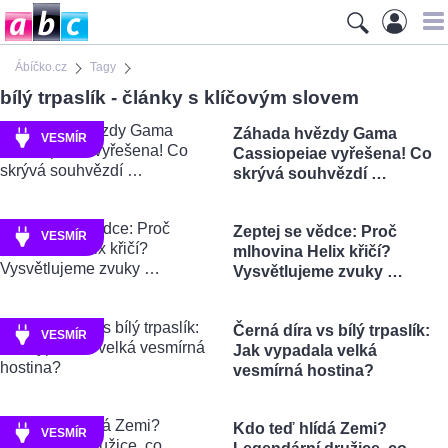
Ábíčko.cz
Tagy
bílý trpaslík - články s klíčovým slovem
Záhada hvězdy Gama
VESMÍR
Cassiopeiae vyřešena! Co
skrývá souhvězdí …
Zeptej se vědce: Proč
VESMÍR
mlhovina Helix křičí?
Vysvětlujeme zvuky …
Černá díra vs bílý trpaslík:
VESMÍR
Jak vypadala velká
vesmírná hostina?
Kdo teď hlídá Zemi?
VESMÍR