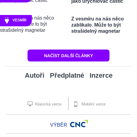
jako urychlovač částic
Z vesmíru na nás něco
VESMÍR
zablikalo. Může to být
strašidelný magnetar
NAČÍST DALŠÍ ČLÁNKY
Autoři
Předplatné
Inzerce
Klasická verze
Mobilní verze
VÝBĚR