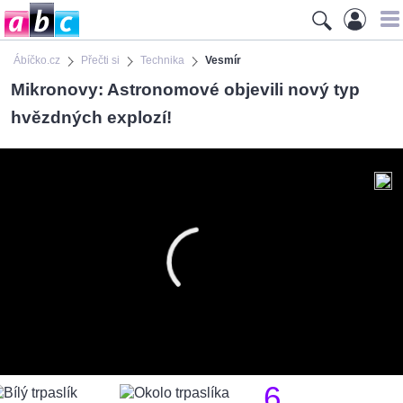
Ábíčko.cz
Přečti si
Technika
Vesmír
Mikronovy: Astronomové objevili nový typ
hvězdných explozí!
6