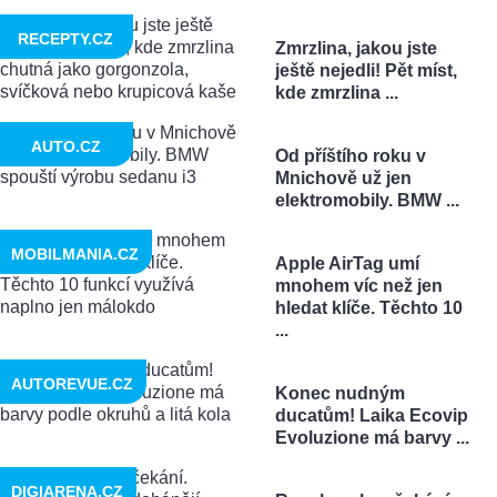
RECEPTY.CZ
Zmrzlina, jakou jste
ještě nejedli! Pět míst,
kde zmrzlina ...
AUTO.CZ
Od příštího roku v
Mnichově už jen
elektromobily. BMW ...
MOBILMANIA.CZ
Apple AirTag umí
mnohem víc než jen
hledat klíče. Těchto 10
...
AUTOREVUE.CZ
Konec nudným
ducatům! Laika Ecovip
Evoluzione má barvy ...
DIGIARENA.CZ