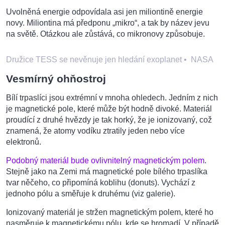
Uvolněná energie odpovídala asi jen miliontině energie
novy. Miliontina má předponu „mikro“, a tak by název jevu
na světě. Otázkou ale zůstává, co mikronovy způsobuje.
Družice TESS se nevěnuje jen hledání exoplanet
•
NASA
Vesmírný ohňostroj
Bílí trpaslíci jsou extrémní v mnoha ohledech. Jedním z nich
je magnetické pole, které může být hodně divoké. Materiál
proudící z druhé hvězdy je tak horký, že je ionizovaný, což
znamená, že atomy vodíku ztratily jeden nebo více
elektronů.
Podobný materiál bude ovlivnitelný magnetickým polem
.
Stejně jako na Zemi má magnetické pole bílého trpaslíka
tvar něčeho, co připomíná koblihu (donuts). Vychází z
jednoho pólu a směřuje k druhému (viz galerie).
Ionizovaný materiál je stržen magnetickým polem, které ho
nasměruje k magnetickému pólu, kde se hromadí. V případě