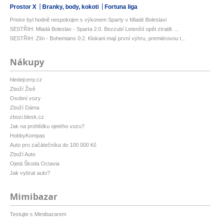
Prostor X
Branky, body, kokoti
Fortuna liga
Priske byl hodně nespokojen s výkonem Sparty v Mladé Boleslavi
SESTŘIH: Mladá Boleslav - Sparta 2:0. Bezzubí Letenští opět ztratili. ...
SESTŘIH: Zlín - Bohemians 0:2. Klokani mají první výhru, premiérovou t...
Nákupy
hledejceny.cz
Zboží Živě
Osobní vozy
Zboží Dáma
zbozi.blesk.cz
Jak na prohlídku ojetého vozu?
HobbyKompas
Auto pro začátečníka do 100 000 Kč
Zboží Auto
Ojetá Škoda Octavia
Jak vybrat auto?
Mimibazar
Testujte s Mimibazarem