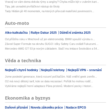
Vracejí se vám doma dokola rýmy a angíny? Chyba může být v zubním kart...
Tipy, jak usnadnit prvňáčkovi nástup do školy
Tady hlídám já! 40 momentek, na kterých převzali mateřské povinnosti k...
Auto-moto
Alko-kalkulačka
Rallye Dakar 2025
Dálniční známka 2025
Od příštího roku v Mnichově už jen elektromobily. BMW spouští výrobu s...
Závod Super Formule na okruhu SUGO i díky Safety Caru ovládl Fukuzumi....
Mercedes-AMG GT 53 je novým základem. Stačí mu imitace šestiválce a 54...
Věda a technika
Nejlepší chytré hodinky
Nejlepší telefony
Nejlepší VPN – srovnání
Jsme poslední generace, která rozumí počítačům. Náš vnitřní geek zemře...
O2 má nový dětský tarif, kde se data nezastaví. Pořídit ho mohou rodič...
Vybíráme nejlepší herní adaptace Pána prstenů. Moderní pecky i histori...
Ekonomika a byznys
Daňové přiznání
Novela zákoníku práce
Nadace EPCG