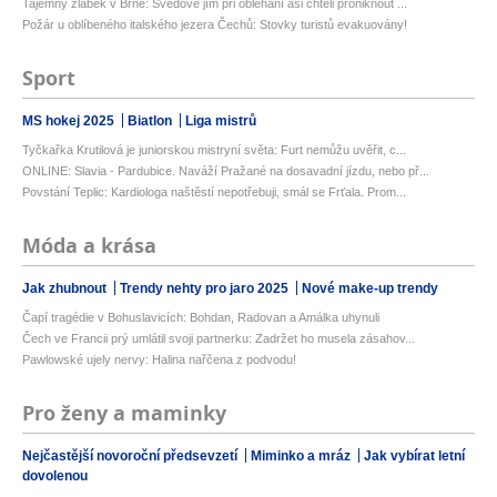
Tajemný žlábek v Brně: Švédové jím při obléhání asi chtěli proniknout ...
Požár u oblíbeného italského jezera Čechů: Stovky turistů evakuovány!
Sport
MS hokej 2025
Biatlon
Liga mistrů
Tyčkařka Krutilová je juniorskou mistryní světa: Furt nemůžu uvěřit, c...
ONLINE: Slavia - Pardubice. Naváží Pražané na dosavadní jízdu, nebo př...
Povstání Teplic: Kardiologa naštěstí nepotřebuji, smál se Frťala. Prom...
Móda a krása
Jak zhubnout
Trendy nehty pro jaro 2025
Nové make-up trendy
Čapí tragédie v Bohuslavicích: Bohdan, Radovan a Amálka uhynuli
Čech ve Francii prý umlátil svoji partnerku: Zadržet ho musela zásahov...
Pawlowské ujely nervy: Halina nařčena z podvodu!
Pro ženy a maminky
Nejčastější novoroční předsevzetí
Miminko a mráz
Jak vybírat letní
dovolenou