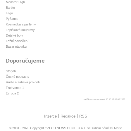
Monster High
Barbie
Lego
Pyžama
Kosmetika a parfémy
Teplákové soupravy
Dětské boty
Ložní povlečení
Bazar nábytku
Doporučujeme
Starjob
České podcasty
Rádio a zábava pro děti
Frekvence 1
Evropa 2
patička vygenerovaná: 10:10:12 09.08.2026
Inzerce
Redakce
RSS
© 2001 - 2026 Copyright
CZECH NEWS CENTER a.s.
se sídlem náměstí Marie