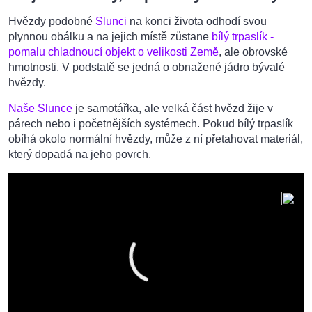
Hvězdy podobné
Slunci
na konci života odhodí svou
plynnou obálku a na jejich místě zůstane
bílý trpaslík -
pomalu chladnoucí objekt o velikosti Země
, ale obrovské
hmotnosti. V podstatě se jedná o obnažené jádro bývalé
hvězdy.
Naše Slunce
je samotářka, ale velká část hvězd žije v
párech nebo i početnějších systémech. Pokud bílý trpaslík
obíhá okolo normální hvězdy, může z ní přetahovat materiál,
který dopadá na jeho povrch.