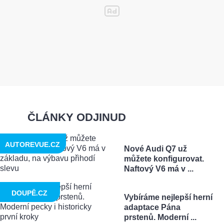
ČLÁNKY ODJINUD
AUTOREVUE.CZ
Nové Audi Q7 už
můžete konfigurovat.
Naftový V6 má v ...
DOUPĚ.CZ
Vybíráme nejlepší herní
adaptace Pána
prstenů. Moderní ...