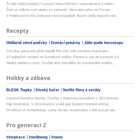
Že lidé chtějí kombíky? Luxusní Volva V90 leží v autosalonech s milion...
Češi ve velkém vozí ojetiny ze zahraničí. Mezi nimi i přes sto Ferrari...
V Holešovicích má vzniknout nové koupaliště. Bazén chtějí napustit vod...
Recepty
Oblíbené zimní polévky
Domácí pekárny
Jídlo podle horoskopu
Zmrzlina, jakou jste ještě nejedli! Pět míst, kde zmrzlina chutná jako...
10 nejlepších receptů na švestkové koláče: Přenesou vás do kuchyně u b...
Sladký poklad u cesty: Využijte letní špendlíky do tvarohového koláče,...
Hobby a zábava
BLESK Tlapky
Divoký kačer
Netflix filmy a seriály
Cestovní horečka šlechty: Chuďas z Klatovska otrokářem v Jižní Americe
Filip Vondrášek: V Jižní Americe si lidé plují životem mnohem lehčeji,...
Osvěžení ve Schladmingu: Lamy, ferraty i koulovačka v létě jsou jen pá...
Pro generaci Z
#inspirace
#wellbeing
#news