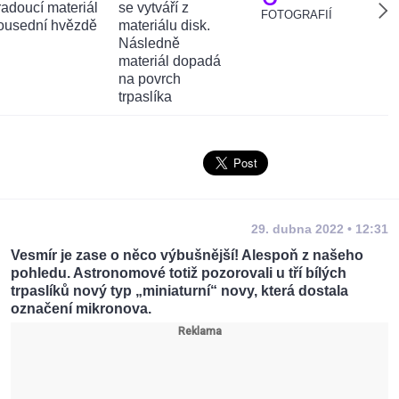
FOTOGRAFIÍ
29. dubna 2022 • 12:31
Vesmír je zase o něco výbušnější! Alespoň z našeho
pohledu. Astronomové totiž pozorovali u tří bílých
trpaslíků nový typ „miniaturní“ novy, která dostala
označení mikronova.