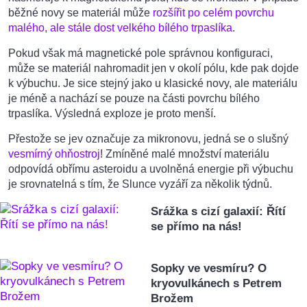
běžné novy se materiál může
rozšířit po celém povrchu
malého, ale stále dost velkého bílého trpaslíka
.
Pokud však má magnetické pole správnou konfiguraci,
může se materiál nahromadit jen v okolí pólu, kde pak dojde
k výbuchu. Je sice stejný jako u klasické novy, ale materiálu
je méně a nachází se pouze na části povrchu bílého
trpaslíka. Výsledná exploze je proto menší.
Přestože se jev označuje za mikronovu, jedná se o slušný
vesmírný ohňostroj
! Zmíněné malé množství materiálu
odpovídá obřímu asteroidu a uvolněná energie při výbuchu
je srovnatelná s tím, že Slunce vyzáří za několik týdnů.
Srážka s cizí galaxií: Řítí
se přímo na nás!
Sopky ve vesmíru? O
kryovulkánech s Petrem
Brožem