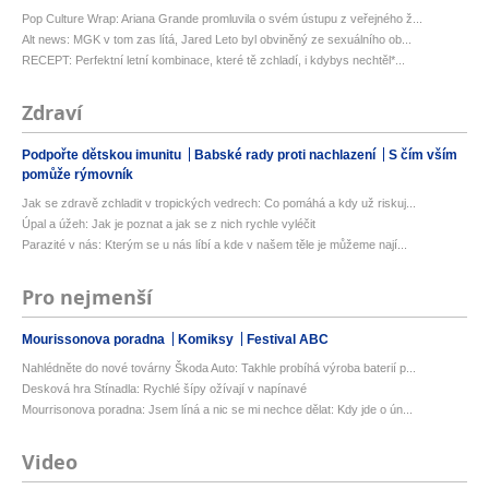
Pop Culture Wrap: Ariana Grande promluvila o svém ústupu z veřejného ž...
Alt news: MGK v tom zas lítá, Jared Leto byl obviněný ze sexuálního ob...
RECEPT: Perfektní letní kombinace, které tě zchladí, i kdybys nechtěl*...
Zdraví
Podpořte dětskou imunitu
Babské rady proti nachlazení
S čím vším
pomůže rýmovník
Jak se zdravě zchladit v tropických vedrech: Co pomáhá a kdy už riskuj...
Úpal a úžeh: Jak je poznat a jak se z nich rychle vyléčit
Parazité v nás: Kterým se u nás líbí a kde v našem těle je můžeme nají...
Pro nejmenší
Mourissonova poradna
Komiksy
Festival ABC
Nahlédněte do nové továrny Škoda Auto: Takhle probíhá výroba baterií p...
Desková hra Stínadla: Rychlé šípy ožívají v napínavé
Mourrisonova poradna: Jsem líná a nic se mi nechce dělat: Kdy jde o ún...
Video