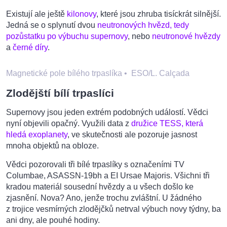
Existují ale ještě
kilonovy
, které jsou zhruba tisíckrát silnější.
Jedná se o splynutí dvou
neutronových hvězd, tedy
pozůstatku po výbuchu supernovy
, nebo
neutronové hvězdy
a
černé díry
.
Magnetické pole bílého trpaslíka
•
ESO/L. Calçada
Zlodějští bílí trpaslíci
Supernovy jsou jeden extrém podobných událostí. Vědci
nyní objevili opačný. Využili data z
družice TESS, která
hledá exoplanety
, ve skutečnosti ale pozoruje jasnost
mnoha objektů na obloze.
Vědci pozorovali tři bílé trpaslíky s označeními TV
Columbae, ASASSN-19bh a EI Ursae Majoris. Všichni tři
kradou materiál sousední hvězdy a u všech došlo ke
zjasnění. Nova? Ano, jenže trochu zvláštní. U žádného
z trojice vesmírných zlodějčků netrval výbuch novy týdny, ba
ani dny, ale pouhé hodiny.