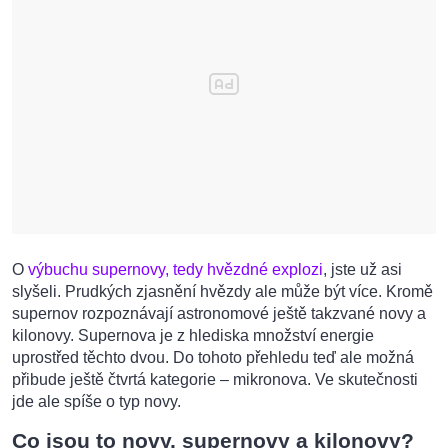
O
výbuchu supernovy, tedy hvězdné explozi
, jste už asi
slyšeli. Prudkých zjasnění hvězdy ale může být více. Kromě
supernov rozpoznávají astronomové ještě takzvané novy a
kilonovy. Supernova je z hlediska množství energie
uprostřed těchto dvou. Do tohoto přehledu teď ale možná
přibude ještě čtvrtá kategorie – mikronova. Ve skutečnosti
jde ale spíše o typ novy.
Co jsou to novy, supernovy a kilonovy?