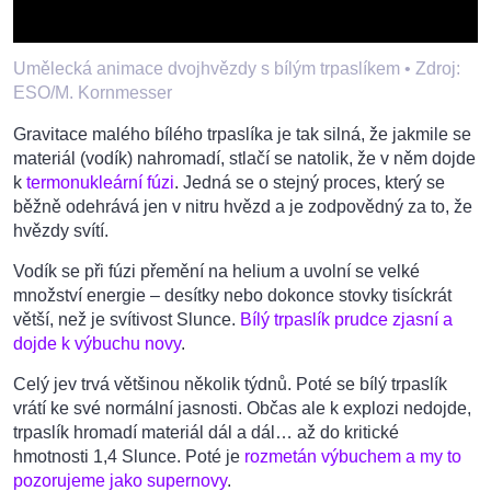
Umělecká animace dvojhvězdy s bílým trpaslíkem •
Zdroj:
ESO/M. Kornmesser
Gravitace malého bílého trpaslíka je tak silná, že jakmile se
materiál (vodík) nahromadí, stlačí se natolik, že v něm dojde
k
termonukleární fúzi
. Jedná se o stejný proces, který se
běžně odehrává jen v nitru hvězd a je zodpovědný za to, že
hvězdy svítí.
Vodík se při fúzi přemění na helium a uvolní se velké
množství energie – desítky nebo dokonce stovky tisíckrát
větší, než je svítivost Slunce.
Bílý trpaslík prudce zjasní a
dojde k výbuchu novy
.
Celý jev trvá většinou několik týdnů. Poté se bílý trpaslík
vrátí ke své normální jasnosti. Občas ale k explozi nedojde,
trpaslík hromadí materiál dál a dál… až do kritické
hmotnosti 1,4 Slunce. Poté je
rozmetán výbuchem a my to
pozorujeme jako supernovy
.