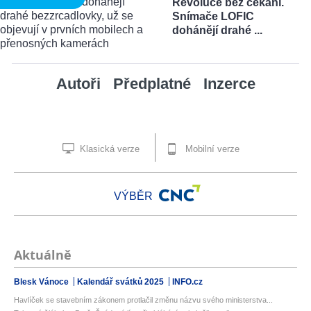
Revoluce bez čekání.
Snímače LOFIC
dohánějí drahé ...
Autoři
Předplatné
Inzerce
Klasická verze
Mobilní verze
VÝBĚR
Aktuálně
Blesk Vánoce
Kalendář svátků 2025
INFO.cz
Havlíček se stavebním zákonem protlačil změnu názvu svého ministerstva...