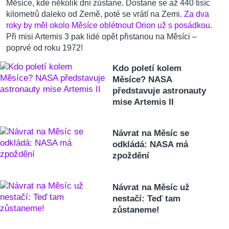
Měsíce, kde několik dní zůstane. Dostane se až 440 tisíc
kilometrů daleko od Země, poté se vrátí na Zemi.
Za dva
roky by měl okolo Měsíce oblétnout Orion už s posádkou
.
Při misi Artemis 3 pak lidé opět přistanou na Měsíci –
poprvé od roku 1972!
Kdo poletí kolem
Měsíce? NASA
představuje astronauty
mise Artemis II
Návrat na Měsíc se
odkládá: NASA má
zpoždění
Návrat na Měsíc už
nestačí: Teď tam
zůstaneme!