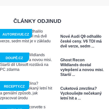
ČLÁNKY ODJINUD
AUTOREVUE.CZ
Nové Audi Q9 odhalilo
české ceny. V6 TDI má
dvě verze, sedm ...
DOUPĚ.CZ
Ghost Recon
Wildlands dostal
vylepšení a novou misi.
Starší ...
RECEPTY.CZ
Cuketová zmrzlina?
Vyzkoušejte nečekaný
letní hit a ...