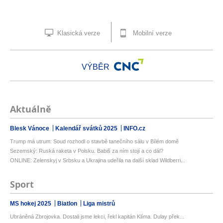
Klasická verze
Mobilní verze
VÝBĚR
Aktuálně
Blesk Vánoce
Kalendář svátků 2025
INFO.cz
Trump má utrum: Soud rozhodl o stavbě tanečního sálu v Bílém domě
Sezemský: Ruská raketa v Polsku. Babiš za ním stojí a co dál?
ONLINE: Zelenskyj v Srbsku a Ukrajina udeřila na další sklad Wildberri...
Sport
MS hokej 2025
Biatlon
Liga mistrů
Ubráněná Zbrojovka. Dostali jsme lekci, řekl kapitán Klíma. Dulay přek...