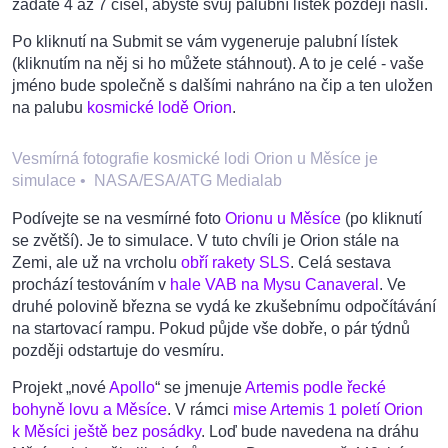
zadáte 4 až 7 čísel, abyste svůj palubní lístek později našli.
Po kliknutí na Submit se vám vygeneruje palubní lístek
(kliknutím na něj si ho můžete stáhnout). A to je celé - vaše
jméno bude společně s dalšími nahráno na čip a ten uložen
na palubu
kosmické lodě Orion
.
Vesmírná fotografie kosmické lodi Orion u Měsíce je
simulace
•
NASA/ESA/ATG Medialab
Podívejte se na vesmírné foto
Orionu u Měsíce
(po kliknutí
se zvětší). Je to simulace. V tuto chvíli je Orion stále na
Zemi, ale už na vrcholu
obří rakety SLS
. Celá sestava
prochází testováním v
hale VAB na Mysu Canaveral
. Ve
druhé polovině března se vydá ke zkušebnímu odpočítávání
na startovací rampu. Pokud půjde vše dobře, o pár týdnů
později odstartuje do vesmíru.
Projekt „nové
Apollo
“ se jmenuje
Artemis podle řecké
bohyně lovu a Měsíce
. V rámci
mise Artemis 1 poletí Orion
k Měsíci ještě bez posádky
. Loď bude navedena na dráhu