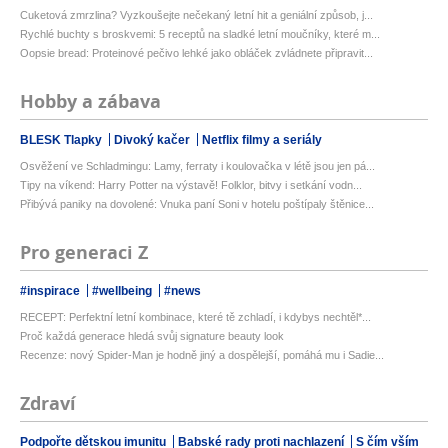
Cuketová zmrzlina? Vyzkoušejte nečekaný letní hit a geniální způsob, j...
Rychlé buchty s broskvemi: 5 receptů na sladké letní moučníky, které m...
Oopsie bread: Proteinové pečivo lehké jako obláček zvládnete připravit...
Hobby a zábava
BLESK Tlapky
Divoký kačer
Netflix filmy a seriály
Osvěžení ve Schladmingu: Lamy, ferraty i koulovačka v létě jsou jen pá...
Tipy na víkend: Harry Potter na výstavě! Folklor, bitvy i setkání vodn...
Přibývá paniky na dovolené: Vnuka paní Soni v hotelu poštípaly štěnice...
Pro generaci Z
#inspirace
#wellbeing
#news
RECEPT: Perfektní letní kombinace, které tě zchladí, i kdybys nechtěl*...
Proč každá generace hledá svůj signature beauty look
Recenze: nový Spider-Man je hodně jiný a dospělejší, pomáhá mu i Sadie...
Zdraví
Podpořte dětskou imunitu
Babské rady proti nachlazení
S čím vším