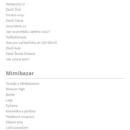
hledejceny.cz
Zboží Živě
Osobní vozy
Zboží Dáma
zbozi.blesk.cz
Jak na prohlídku ojetého vozu?
HobbyKompas
Auto pro začátečníka do 100 000 Kč
Zboží Auto
Ojetá Škoda Octavia
Jak vybrat auto?
Mimibazar
Testujte s Mimibazarem
Monster High
Barbie
Lego
Pyžama
Kosmetika a parfémy
Teplákové soupravy
Dětské boty
Ložní povlečení