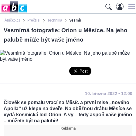
Ábíčko.cz
Přečti si
Technika
Vesmír
Vesmírná fotografie: Orion u Měsíce. Na jeho
palubě může být vaše jméno
10. března 2022 • 12:00
Člověk se pomalu vrací na Měsíc a první mise „nového
Apolla“ už klepe na dveře. Na oběžnou dráhu Měsíce se
vydá kosmická loď Orion. A vy – tedy aspoň vaše jméno
– můžete být na palubě!