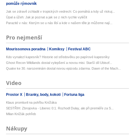
pomůže rýmovník
Jak se zdravě zchladit v tropických vedrech: Co pomáhá a kdy už riskuj...
Úpal a úžeh: Jak je poznat a jak se z nich rychle vyléčit
Parazité v nás: Kterým se u nás líbí a kde v našem těle je můžeme nají...
Pro nejmenší
Mourissonova poradna
Komiksy
Festival ABC
Kdo vynalezl kapesník? Historie od středověku po papírové kapesníky
Ghost Recon Wildlands dostal vylepšení a novou misi. Starší díl Ubisof...
Quake ke 30. narozeninám dostal novou epizodu zdarma. Dawn of the Mach...
Video
Prostor X
Branky, body, kokoti
Fortuna liga
Klaus promluvil na pohřbu Knížáka
SESTŘIH: Zbrojovka - Liberec 0:1. Rozhodl Dulay, ale při premiéře za S...
Milan Knížák pohřeb
Nákupy