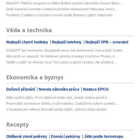
MotoGP: Páteční program ve Velké Británii uzavřel rekordním časem Bezz...
Další klasická corvette s dobrými jízdními vlastnostmi? Mitsuoka znovu...
Problémy Cadillacu s brzdami souvisí podle Bottase s jejich chlazením
Věda a technika
Nejlepší chytré hodinky
Nejlepší telefony
Nejlepší VPN – srovnání
ChatGPT teď neunavíte. Bezplatná verze má neomezený chat a lepší model...
Microsoft se nepoučil. Ve Windows potichu instaluje OneDrive Photos, k...
Netflix a další na víkend: nový Ted Lasso a akční Lioness. Ale předevš...
Ekonomika a byznys
Daňové přiznání
Novela zákoníku práce
Nadace EPCG
Itálie vyklízí pláže. První plážové kluby mizí, turisté změnu pocítí b...
Potenciální zachránce Soleku zrušil nabídku. Zadlužené solární společn...
V bratislavské rafinerii Slovnaft hořela nádrž, výbuch otřásl okolím
Recepty
Oblíbené zimní polévky
Domácí pekárny
Jídlo podle horoskopu