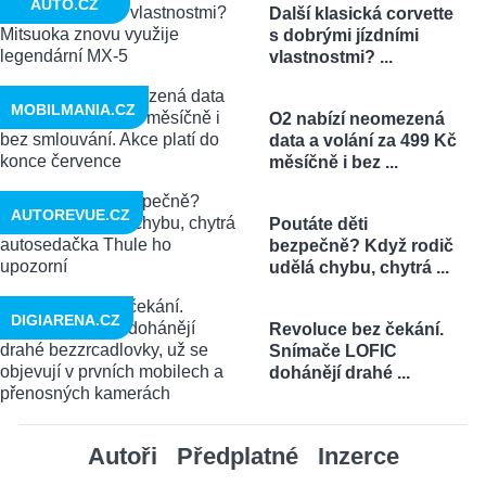
AUTO.CZ
Další klasická corvette
s dobrými jízdními
vlastnostmi? ...
MOBILMANIA.CZ
O2 nabízí neomezená
data a volání za 499 Kč
měsíčně i bez ...
AUTOREVUE.CZ
Poutáte děti
bezpečně? Když rodič
udělá chybu, chytrá ...
DIGIARENA.CZ
Revoluce bez čekání.
Snímače LOFIC
dohánějí drahé ...
Autoři
Předplatné
Inzerce