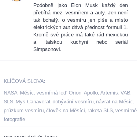
Podobně jako Elon Musk každý den
přebíhá mezi vesmírem a auty. Jen není
tak bohatý, o vesmíru jen píše a místo
elektrických aut dává přednost formuli 1.
Kromě své práce má také rád mexickou
a italskou kuchyni nebo seriál
Simpsonovi.
KLÍČOVÁ SLOVA:
NASA
Měsíc
vesmírná loď
Orion
Apollo
Artemis
VAB
,
,
,
,
,
,
,
SLS
Mys Canaveral
dobývání vesmíru
návrat na Měsíc
,
,
,
,
průzkum vesmíru
člověk na Měsíci
raketa SLS
vesmírné
,
,
,
fotografie