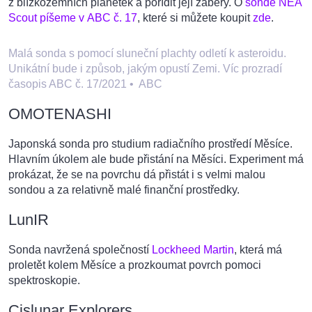
z blízkozemních planetek a pořídit její záběry. O
sondě NEA
Scout píšeme v ABC č. 17
, které si můžete koupit
zde
.
Malá sonda s pomocí sluneční plachty odletí k asteroidu.
Unikátní bude i způsob, jakým opustí Zemi. Víc prozradí
časopis ABC č. 17/2021
•
ABC
OMOTENASHI
Japonská sonda pro studium radiačního prostředí Měsíce.
Hlavním úkolem ale bude přistání na Měsíci. Experiment má
prokázat, že se na povrchu dá přistát i s velmi malou
sondou a za relativně malé finanční prostředky.
LunIR
Sonda navržená společností
Lockheed Martin
, která má
proletět kolem Měsíce a prozkoumat povrch pomoci
spektroskopie.
Cislunar Explorers