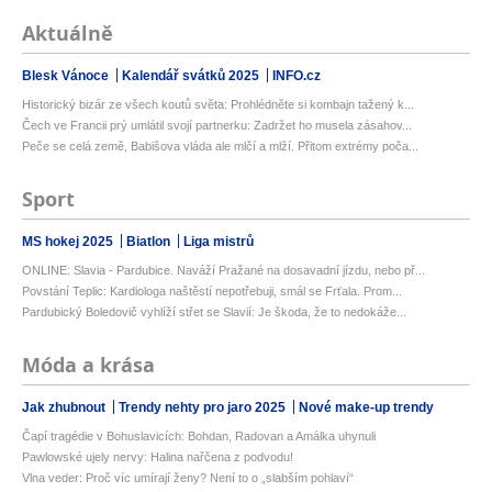
Aktuálně
Blesk Vánoce
Kalendář svátků 2025
INFO.cz
Historický bizár ze všech koutů světa: Prohlédněte si kombajn tažený k...
Čech ve Francii prý umlátil svojí partnerku: Zadržet ho musela zásahov...
Peče se celá země, Babišova vláda ale mlčí a mlží. Přitom extrémy poča...
Sport
MS hokej 2025
Biatlon
Liga mistrů
ONLINE: Slavia - Pardubice. Naváží Pražané na dosavadní jízdu, nebo př...
Povstání Teplic: Kardiologa naštěstí nepotřebuji, smál se Frťala. Prom...
Pardubický Boledovič vyhlíží střet se Slavií: Je škoda, že to nedokáže...
Móda a krása
Jak zhubnout
Trendy nehty pro jaro 2025
Nové make-up trendy
Čapí tragédie v Bohuslavicích: Bohdan, Radovan a Amálka uhynuli
Pawlowské ujely nervy: Halina nařčena z podvodu!
Vlna veder: Proč víc umírají ženy? Není to o „slabším pohlaví“