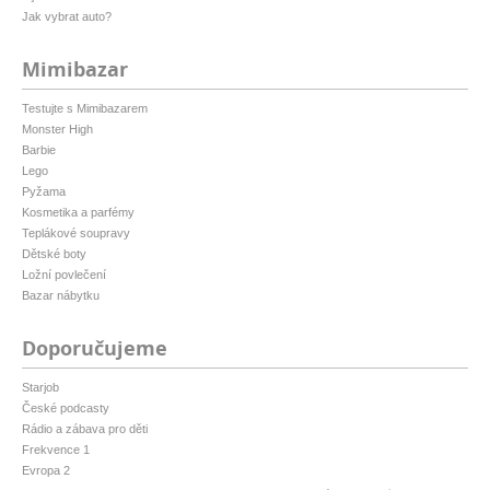
Jak vybrat auto?
Mimibazar
Testujte s Mimibazarem
Monster High
Barbie
Lego
Pyžama
Kosmetika a parfémy
Teplákové soupravy
Dětské boty
Ložní povlečení
Bazar nábytku
Doporučujeme
Starjob
České podcasty
Rádio a zábava pro děti
Frekvence 1
Evropa 2