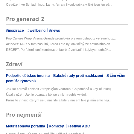
Osvěžení ve Schladmingu: Lamy, ferraty i koulovačka v létě jsou jen pá...
Pro generaci Z
#inspirace
#wellbeing
#news
Pop Culture Wrap: Ariana Grande promluvila o svém ústupu z veřejného ž...
Alt news: MGK v tom zas lítá, Jared Leto byl obviněný ze sexuálního ob...
RECEPT: Perfektní letní kombinace, které tě zchladí, i kdybys nechtěl*...
Zdraví
Podpořte dětskou imunitu
Babské rady proti nachlazení
S čím vším
pomůže rýmovník
Jak se zdravě zchladit v tropických vedrech: Co pomáhá a kdy už riskuj...
Úpal a úžeh: Jak je poznat a jak se z nich rychle vyléčit
Parazité v nás: Kterým se u nás líbí a kde v našem těle je můžeme nají...
Pro nejmenší
Mourissonova poradna
Komiksy
Festival ABC
Desková hra Stínadla: Rychlé šípy ožívají v napínavé