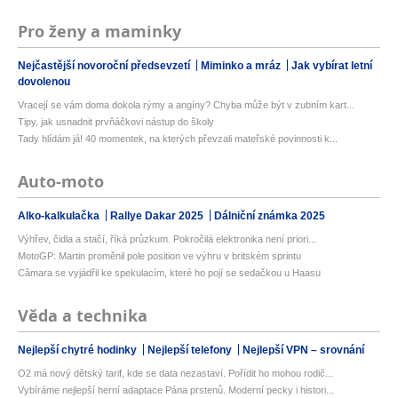
Pro ženy a maminky
Nejčastější novoroční předsevzetí
Miminko a mráz
Jak vybírat letní
dovolenou
Vracejí se vám doma dokola rýmy a angíny? Chyba může být v zubním kart...
Tipy, jak usnadnit prvňáčkovi nástup do školy
Tady hlídám já! 40 momentek, na kterých převzali mateřské povinnosti k...
Auto-moto
Alko-kalkulačka
Rallye Dakar 2025
Dálniční známka 2025
Výhřev, čidla a stačí, říká průzkum. Pokročilá elektronika není priori...
MotoGP: Martin proměnil pole position ve výhru v britském sprintu
Câmara se vyjádřil ke spekulacím, které ho pojí se sedačkou u Haasu
Věda a technika
Nejlepší chytré hodinky
Nejlepší telefony
Nejlepší VPN – srovnání
O2 má nový dětský tarif, kde se data nezastaví. Pořídit ho mohou rodič...
Vybíráme nejlepší herní adaptace Pána prstenů. Moderní pecky i histori...