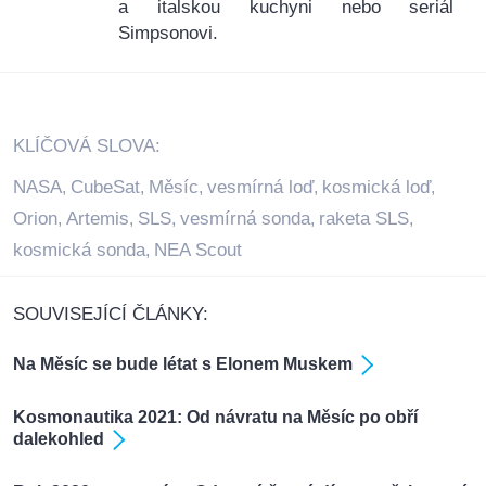
a italskou kuchyni nebo seriál
Simpsonovi.
KLÍČOVÁ SLOVA:
NASA
CubeSat
Měsíc
vesmírná loď
kosmická loď
,
,
,
,
,
Orion
Artemis
SLS
vesmírná sonda
raketa SLS
,
,
,
,
,
kosmická sonda
NEA Scout
,
SOUVISEJÍCÍ ČLÁNKY:
Na Měsíc se bude létat s Elonem Muskem
Kosmonautika 2021: Od návratu na Měsíc po obří
dalekohled