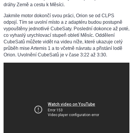
dráhy Země a cestu k Měsíci.
Jakmile motor dokončí svou práci, Orion se od CLPS
odpojí. Tím se uvolní místo a z adaptéru budou postupně
vypouštěny jednotlivé CubeSaty. Poslední dokonce až poté,
co vyhaslý urychlovací stupeň obletí Měsíc. Oddělení
CubeSatů můžete vidět na videu níže, které ukazuje celý
průběh mise Artemis 1 a to včetně návratu a přistání lodě
Orion. Uvolnění CubeSatů je v čase 3:22 až 3:30.