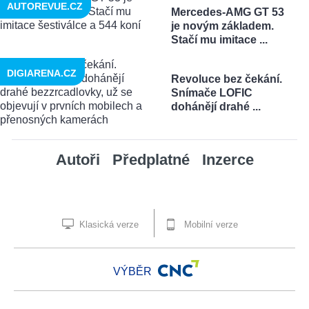
AUTOREVUE.CZ
Mercedes-AMG GT 53
je novým základem.
Stačí mu imitace ...
DIGIARENA.CZ
Revoluce bez čekání.
Snímače LOFIC
dohánějí drahé ...
Autoři
Předplatné
Inzerce
Klasická verze
Mobilní verze
VÝBĚR