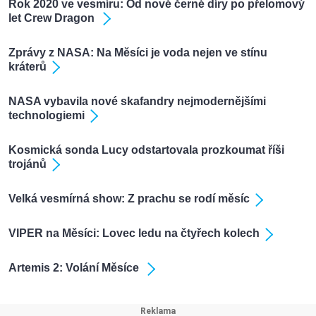
Rok 2020 ve vesmíru: Od nové černé díry po přelomový
let Crew Dragon
Zprávy z NASA: Na Měsíci je voda nejen ve stínu
kráterů
NASA vybavila nové skafandry nejmodernějšími
technologiemi
Kosmická sonda Lucy odstartovala prozkoumat říši
trojánů
Velká vesmírná show: Z prachu se rodí měsíc
VIPER na Měsíci: Lovec ledu na čtyřech kolech
Artemis 2: Volání Měsíce