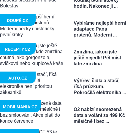
Kodiaq tvořil stovky
hodin. Nakonec ji ...
DOUPĚ.CZ
Vybíráme nejlepší herní
adaptace Pána
prstenů. Moderní ...
RECEPTY.CZ
Zmrzlina, jakou jste
ještě nejedli! Pět míst,
kde zmrzlina ...
AUTO.CZ
Výhřev, čidla a stačí,
říká průzkum.
Pokročilá elektronika ...
MOBILMANIA.CZ
O2 nabízí neomezená
data a volání za 499 Kč
měsíčně i bez ...