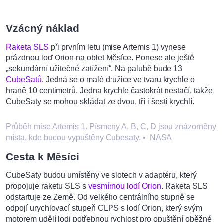
Vzácný náklad
Raketa SLS
při prvním letu (mise Artemis 1) vynese
prázdnou loď Orion na oblet Měsíce. Ponese ale ještě
„sekundární užitečné zatížení“. Na palubě bude 13
CubeSatů
. Jedná se o malé družice ve tvaru krychle o
hraně 10 centimetrů. Jedna krychle častokrát nestačí, takže
CubeSaty se mohou skládat ze dvou, tří i šesti krychlí.
Průběh mise Artemis 1. Písmeny A, B, C, D jsou znázorněny
místa, kde budou vypuštěny Cubesaty.
•
NASA
Cesta k Měsíci
CubeSaty budou umístěny ve slotech v adaptéru, který
propojuje raketu SLS s
vesmírnou lodí Orion
. Raketa SLS
odstartuje ze Země. Od velkého centrálního stupně se
odpojí urychlovací stupeň CLPS s lodí Orion, který svým
motorem udělí lodi potřebnou rychlost pro opuštění oběžné