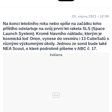
24. srpna 2021 • 12:00
Na konci letošního roku nebo spíše na začátku toho
příštího odstartuje na svůj první let raketa SLS (Space
Launch System). Kromě hlavního nákladu, kterým je
kosmická loď Orion, vynese do vesmíru i 13 CubeSatů s
různými výzkumnými úkoly. Jednou ze sond bude také
NEA Scout, o které podrobně píšeme v ABC č. 17.