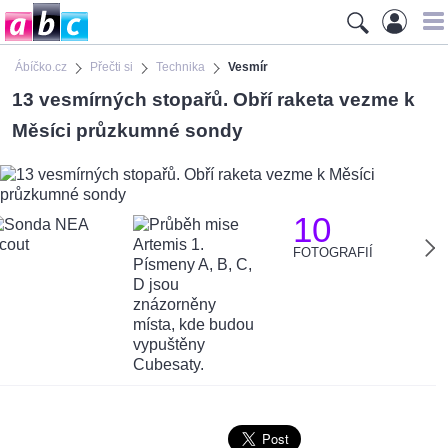
Ábíčko.cz
Přečti si
Technika
Vesmír
13 vesmírných stopařů. Obří raketa vezme k
Měsíci průzkumné sondy
10
FOTOGRAFIÍ