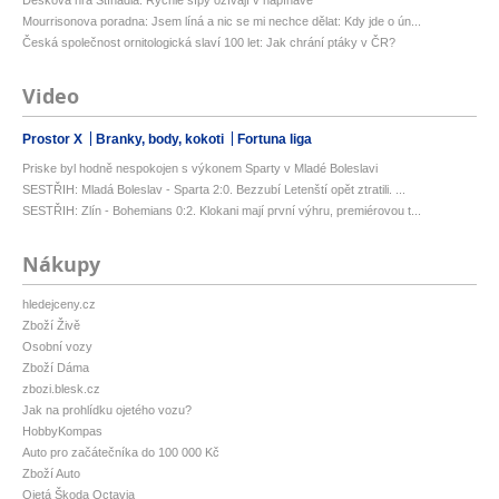
Mourrisonova poradna: Jsem líná a nic se mi nechce dělat: Kdy jde o ún...
Česká společnost ornitologická slaví 100 let: Jak chrání ptáky v ČR?
Video
Prostor X
Branky, body, kokoti
Fortuna liga
Priske byl hodně nespokojen s výkonem Sparty v Mladé Boleslavi
SESTŘIH: Mladá Boleslav - Sparta 2:0. Bezzubí Letenští opět ztratili. ...
SESTŘIH: Zlín - Bohemians 0:2. Klokani mají první výhru, premiérovou t...
Nákupy
hledejceny.cz
Zboží Živě
Osobní vozy
Zboží Dáma
zbozi.blesk.cz
Jak na prohlídku ojetého vozu?
HobbyKompas
Auto pro začátečníka do 100 000 Kč
Zboží Auto
Ojetá Škoda Octavia