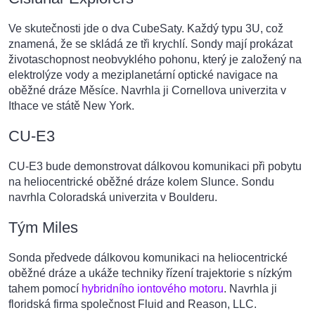
Ve skutečnosti jde o dva CubeSaty. Každý typu 3U, což
znamená, že se skládá ze tři krychlí. Sondy mají prokázat
životaschopnost neobvyklého pohonu, který je založený na
elektrolýze vody a meziplanetární optické navigace na
oběžné dráze Měsíce. Navrhla ji Cornellova univerzita v
Ithace ve státě New York.
CU-E3
CU-E3 bude demonstrovat dálkovou komunikaci při pobytu
na heliocentrické oběžné dráze kolem Slunce. Sondu
navrhla Coloradská univerzita v Boulderu.
Tým Miles
Sonda předvede dálkovou komunikaci na heliocentrické
oběžné dráze a ukáže techniky řízení trajektorie s nízkým
tahem pomocí
hybridního iontového motoru
. Navrhla ji
floridská firma společnost Fluid and Reason, LLC.