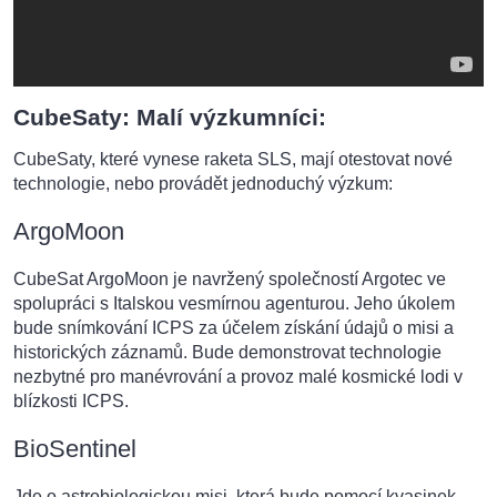
CubeSaty: Malí výzkumníci:
CubeSaty, které vynese raketa SLS, mají otestovat nové
technologie, nebo provádět jednoduchý výzkum:
ArgoMoon
CubeSat ArgoMoon je navržený společností Argotec ve
spolupráci s Italskou vesmírnou agenturou. Jeho úkolem
bude snímkování ICPS za účelem získání údajů o misi a
historických záznamů. Bude demonstrovat technologie
nezbytné pro manévrování a provoz malé kosmické lodi v
blízkosti ICPS.
BioSentinel
Jde o astrobiologickou misi, která bude pomocí kvasinek