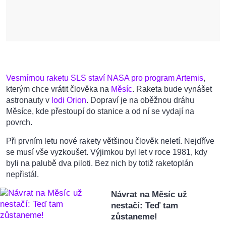
Vesmírnou raketu SLS staví NASA pro program Artemis
,
kterým chce vrátit člověka na
Měsíc
. Raketa bude vynášet
astronauty v
lodi Orion
. Dopraví je na oběžnou dráhu
Měsíce, kde přestoupí do stanice a od ní se vydají na
povrch.
Při prvním letu nové rakety většinou člověk neletí. Nejdříve
se musí vše vyzkoušet. Výjimkou byl let v roce 1981, kdy
byli na palubě dva piloti. Bez nich by totiž raketoplán
nepřistál.
Návrat na Měsíc už
nestačí: Teď tam
zůstaneme!