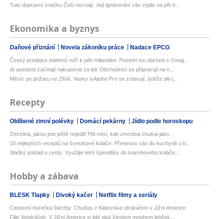
Tuto dopravní značku Češi neznají. Její ignorování vás vyjde na pět ti...
Ekonomika a byznys
Daňové přiznání
Novela zákoníku práce
Nadace EPCG
Český prodejce telefonů míří k pěti miliardám. Pomohl mu obchod s Goog...
AI asistenti začínají nakupovat za lidi. Obchodníci se připravují na n...
Měsíc po požáru ve Zlíně. Vasky a Alpine Pro se zotavují, potíže ale j...
Recepty
Oblíbené zimní polévky
Domácí pekárny
Jídlo podle horoskopu
Zmrzlina, jakou jste ještě nejedli! Pět míst, kde zmrzlina chutná jako...
10 nejlepších receptů na švestkové koláče: Přenesou vás do kuchyně u b...
Sladký poklad u cesty: Využijte letní špendlíky do tvarohového koláče,...
Hobby a zábava
BLESK Tlapky
Divoký kačer
Netflix filmy a seriály
Cestovní horečka šlechty: Chuďas z Klatovska otrokářem v Jižní Americe
Filip Vondrášek: V Jižní Americe si lidé plují životem mnohem lehčeji,...