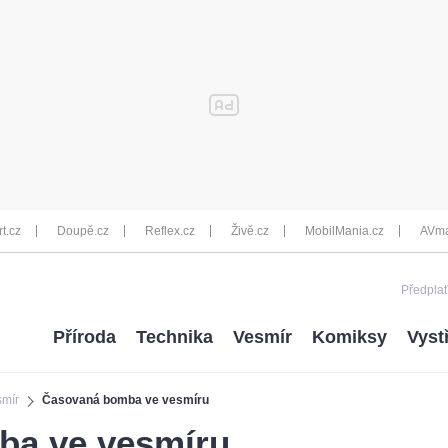
rt.cz
Doupě.cz
Reflex.cz
Živě.cz
MobilMania.cz
AVma
Předplať
Příroda
Technika
Vesmír
Komiksy
Vyst
smír
Časovaná bomba ve vesmíru
ba ve vesmíru