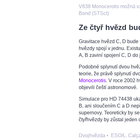
V838 Monocerotis možná vz
Bond (STScI)
Ze čtyř hvězd bu
Gravitace hvězd C, D bude v
hvězdy spojí v jednu. Exist
A, B zaviní spojení C, D do
Podobné splynutí dvou hvěz
teorie, že právě splynutí 
Monocerotis
. V roce 2002 
objevili čeští astronomové.
Simulace pro HD 74438 uka
B, ani sloučením C a D nep
supernovy. Teoreticky by se v
čtyřhvězdy by zůstal jeden 
Dvojhvězda
•
ESO/L. Calç