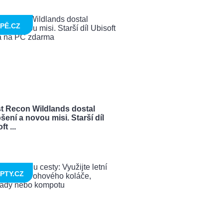
PĚ.CZ
t Recon Wildlands dostal
šení a novou misi. Starší díl
t ...
PTY.CZ