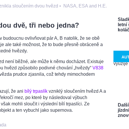
nikla sloučením dvou hvězd
•
NASA, ESA and H.E.
Sladk
dou dvě, tři nebo jedna?
letn
koláče
 budoucnu ovlivňovat pár A, B natolik, že se obě
uje ale také možnost, že to bude přesně obráceně a
 jedné hvězdy.
AU
d není běžné, ale může k němu docházet. Existuje
dvou hvězd způsobilo podivné chování „hvězdy“
V838
hvězda prudce zjasnila, což tehdy mimochodem
zují, že ani
bílý trpaslík
vzniklý sloučením hvězd A a
řekročí mez, po které by následoval výbuch
šak mohli sloučit i výslední bílí trpaslíci. Ze
Další
objekt a ten vybuchl jako supernova.
jízdn
znovu
ada