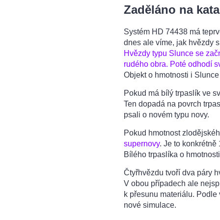
Zaděláno na kata
Systém HD 74438 má teprve 
dnes ale víme, jak hvězdy s
Hvězdy typu Slunce se zač
rudého obra. Poté odhodí sv
Objekt o hmotnosti i Slunce
Pokud má bílý trpaslík ve s
Ten dopadá na povrch trpa
psali o novém typu novy.
Pokud hmotnost zlodějského 
supernovy
. Je to konkrétně
Bílého trpaslíka o hmotnos
Čtyřhvězdu tvoří dva páry hv
V obou případech ale nejsp
k přesunu materiálu. Podle 
nové simulace.