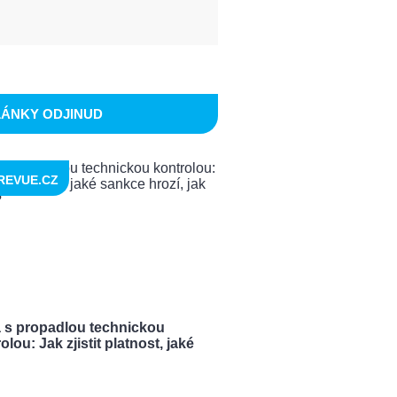
LÁNKY ODJINUD
REVUE.CZ
a s propadlou technickou
olou: Jak zjistit platnost, jaké