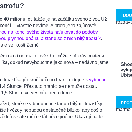
strofu?
DOU
40 milionů let, takže je na začátku svého život. Už
končí… vlastně nevíme. A proto je to zajímavé!
nou na konci svého života nafukovat do podoby
ou plynnou obálku a stane se z nich bílý trpaslík
.
 ale velikosti Země.
vém okolí normální hvězdu, může z ní krást materiál.
slíka, dokud nevybouchne jako nova – nedávno jsme
Ghos
vylep
Ubisof
trpaslíka překročí určitou hranici, dojde k
výbuchu
 1,4 Slunce. Přes tuto hranici se nemůže dostat.
ti 1,5 Slunce ve vesmíru nenajdeme.
RECE
ězd, které se v budoucnu stanou bílým i trpaslíky.
íše hvězdy nebudou dostatečně blízko, aby došlo
vědců se ale může stát něco jiného. Ukazují na to