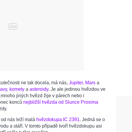
kutečnosti ne tak docela, má nás,
Jupiter
,
Mars
a
tavy
,
komety
a
asteroidy
. Je ale jedinou hvězdou ve
 mnoho jiných hvězd žije v párech nebo i
Konec konců
nejbližší hvězda od Slunce Proxima
zdy.
t od nás leží malá
hvězdokupa IC 2391
. Jedná se o
du a stáří. V tomto případě tvoří hvězdokupu asi