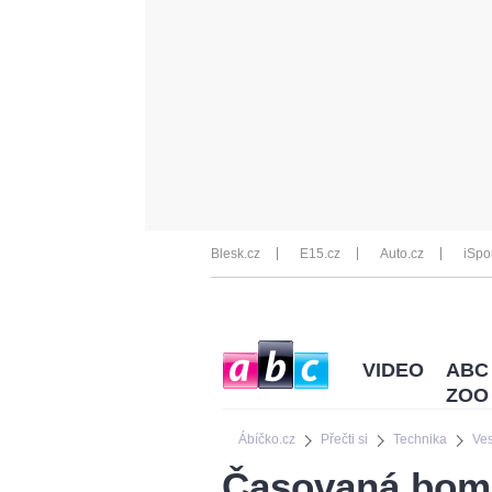
Blesk.cz
E15.cz
Auto.cz
iSpo
VIDEO
ABC
ZOO
Ábíčko.cz
Přečti si
Technika
Ve
Časovaná bom