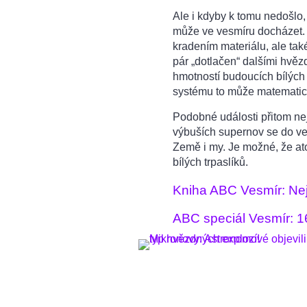
Ale i kdyby k tomu nedošl
může ve vesmíru docházet. 
kradením materiálu, ale tak
pár „dotlačen“ dalšími hvě
hmotností budoucích bílých 
systému to může matematick
Podobné události přitom ne
výbuších supernov se do ves
Země i my. Je možné, že atom
bílých trpaslíků.
Kniha ABC Vesmír: Nej
ABC speciál Vesmír: 16