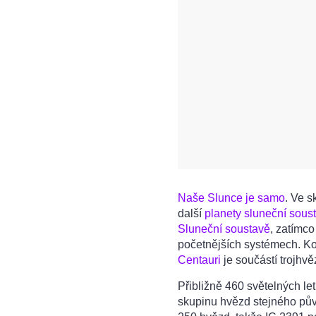
Naše Slunce je samo
. Ve s
další
planety sluneční sous
Sluneční soustavě
, zatímco
početnějších systémech. 
Centauri
je součástí trojhvě
Přibližně 460 světelných le
skupinu hvězd stejného půvo