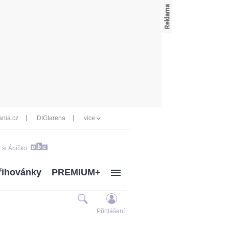
nia.cz
DIGIarena
více
 si Ábíčko
řihovánky
PREMIUM+
Přihlášení