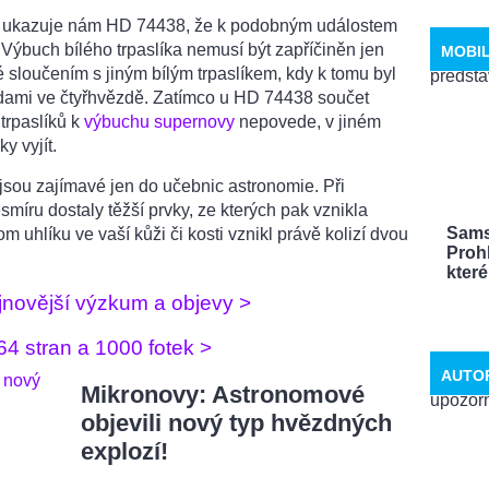
o, ukazuje nám HD 74438, že k podobným událostem
Výbuch bílého trpaslíka nemusí být zapříčiněn jen
MOBI
é sloučením s jiným bílým trpaslíkem, kdy k tomu byl
zdami ve čtyřhvězdě. Zatímco u HD 74438 součet
trpaslíků k
výbuchu supernovy
nepovede, v jiném
y vyjít.
jsou zajímavé jen do učebnic astronomie. Při
míru dostaly těžší prvky, ze kterých pak vznikla
Sams
 uhlíku ve vaší kůži či kosti vznikl právě kolizí dvou
Proh
které 
novější výzkum a objevy >
4 stran a 1000 fotek >
AUTO
Mikronovy: Astronomové
objevili nový typ hvězdných
explozí!