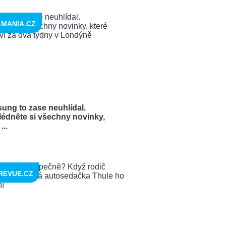
LMANIA.CZ
ung to zase neuhlídal.
lédněte si všechny novinky,
...
REVUE.CZ