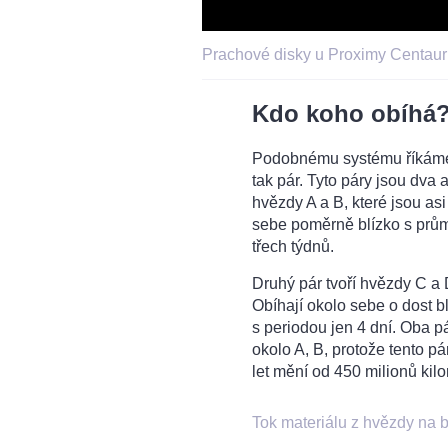
Prachové disky u Proximy Centaur
Kdo koho obíhá
Podobnému systému říkáme h
tak pár. Tyto páry jsou dva 
hvězdy A a B, které jsou as
sebe poměrně blízko s prům
třech týdnů.
Druhý pár tvoří hvězdy C a 
Obíhají okolo sebe o dost bl
s periodou jen 4 dní. Oba 
okolo A, B, protože tento p
let mění od 450 milionů kilo
Tok materiálu z hvězdy na b