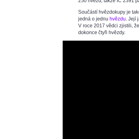
250 hvězd, takže IC 2391 p
Součástí hvězdokupy je tak
jedná o jednu
hvězdu
. Její
V roce 2017 vědci zjistili,
dokonce čtyři hvězdy.