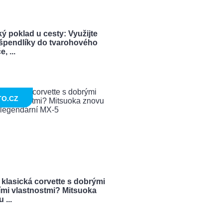
ý poklad u cesty: Využijte
í špendlíky do tvarohového
, ...
TO.CZ
 klasická corvette s dobrými
ími vlastnostmi? Mitsuoka
 ...