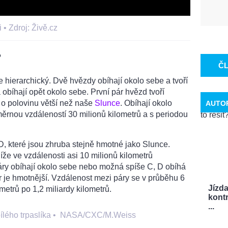
i •
Zdroj: Živě.cz
?
Č
ierarchický. Dvě hvězdy obíhají okolo sebe a tvoří
a obíhají opět okolo sebe. První pár hvězd tvoří
i o polovinu větší než naše
Slunce
. Obíhají okolo
AUTO
ěrnou vzdáleností 30 milionů kilometrů a s periodou
D, které jsou zhruba stejně hmotné jako Slunce.
íže ve vzdálenosti asi 10 milionů kilometrů
páry obíhají okolo sebe nebo možná spíše C, D obíhá
ár je hmotnější. Vzdálenost mezi páry se v průběhu 6
Jízd
metrů po 1,2 miliardy kilometrů.
kontr
...
ílého trpaslíka
•
NASA/CXC/M.Weiss