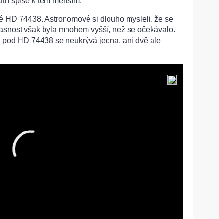
atří spíše k těm menším.
é HD 74438. Astronomové si dlouho mysleli, že se
 jasnost však byla mnohem vyšší, než se očekávalo.
 že pod HD 74438 se neukrývá jedna, ani dvě ale