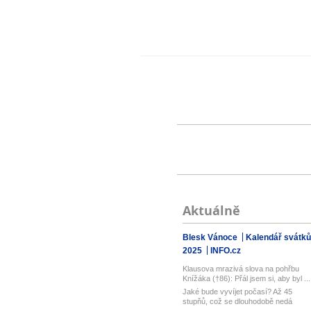
Aktuálně
Blesk Vánoce
Kalendář svátků
2025
INFO.cz
Klausova mrazivá slova na pohřbu
Knížáka (†86): Přál jsem si, aby byl ...
Jaké bude vyvíjet počasí? Až 45
stupňů, což se dlouhodobě nedá