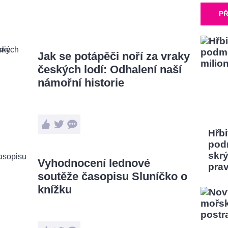
PŘ
Jak se potápěči noří za vraky
českých lodí: Odhalení naší
námořní historie
Hřbi
pod
skrý
Vyhodnocení lednové
pra
soutěže časopisu Sluníčko o
knížku