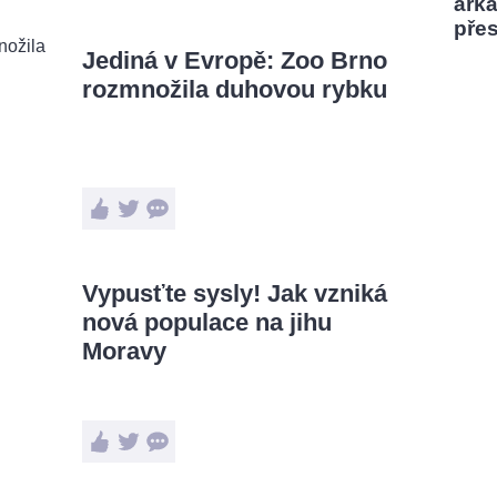
ark
pře
Jediná v Evropě: Zoo Brno
rozmnožila duhovou rybku
Vypusťte sysly! Jak vzniká
nová populace na jihu
Moravy