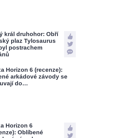
 král druhohor: Obří
ský plaz Tylosaurus
 byl postrachem
ánů
a Horizon 6
enze): Oblíbené