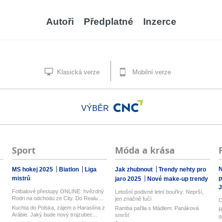
Autoři
Předplatné
Inzerce
Klasická verze
Mobilní verze
VÝBĚR
Sport
Móda a krása
N
MS hokej 2025
Biatlon
Liga
Jak zhubnout
Trendy nehty pro
mistrů
p
jaro 2025
Nové make-up trendy
J
Fotbalové přestupy ONLINE: hvězdný
Letošní podivné letní bouřky: Neprší,
Rodri na odchodu ze City. Do Realu ...
jen značně fučí
O
Kuchta do Polska, zájem o Haraslína z
Ramba pařila s Mádlem: Panáková
R
Arábie. Jaký bude nový trojzubec...
smršť
d