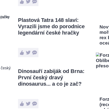
Plastová Tatra 148 slaví:
Vyrazili jsme do porodnice
Nový
legendární české hračky
moř
rex
oce
Dinosauří zabiják od Brna:
První český dravý
dinosaurus... a co je zač?
Forz
(rec