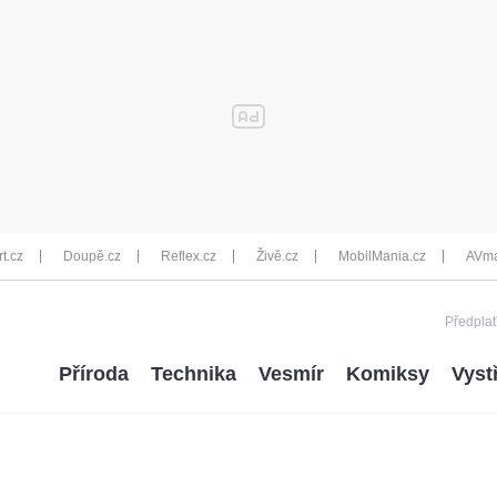
rt.cz
Doupě.cz
Reflex.cz
Živě.cz
MobilMania.cz
AVma
Předplať
Příroda
Technika
Vesmír
Komiksy
Vyst