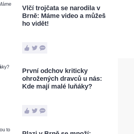
Vlčí trojčata se narodila v
Brně: Máme video a můžeš
ho vidět!
První odchov kriticky
ohrožených dravců u nás:
Kde mají malé luňáky?
Plazi v Brně se množí: