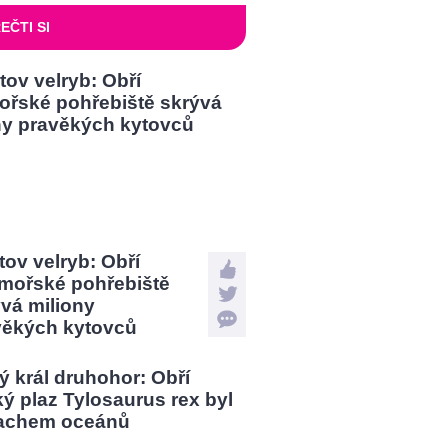
EČTI SI
tov velryb: Obří
mořské pohřebiště
vá miliony
věkých kytovců