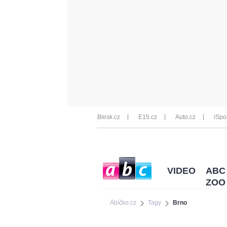
Blesk.cz
E15.cz
Auto.cz
iSpo
VIDEO
ABC
ZOO
Ábíčko.cz
Tagy
Brno