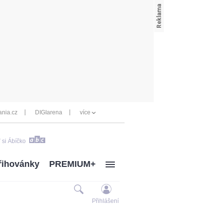
nia.cz
DIGIarena
více
 si Ábíčko
řihovánky
PREMIUM+
Přihlášení