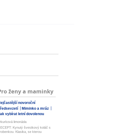
Pro ženy a maminky
ejčastější novoroční
ředsevzetí
Miminko a mráz
ak vybírat letní dovolenou
kurková limonáda
ECEPT: Kynutý švestkový koláč s
robenkou. Klasika, se kterou