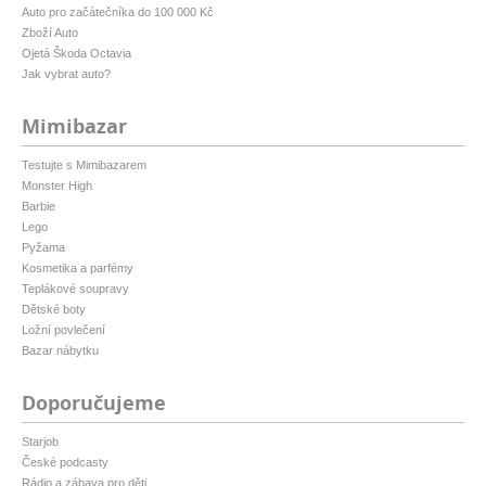
Auto pro začátečníka do 100 000 Kč
Zboží Auto
Ojetá Škoda Octavia
Jak vybrat auto?
Mimibazar
Testujte s Mimibazarem
Monster High
Barbie
Lego
Pyžama
Kosmetika a parfémy
Teplákové soupravy
Dětské boty
Ložní povlečení
Bazar nábytku
Doporučujeme
Starjob
České podcasty
Rádio a zábava pro děti