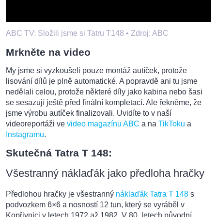
ABC TV: Složili jsme si Tatru T148 •
Zdroj: ABC
Mrkněte na video
My jsme si vyzkoušeli pouze montáž autíček, protože
lisování dílů je plně automatické. A popravdě ani tu jsme
nedělali celou, protože některé díly jako kabina nebo šasi
se sesazují ještě před finální kompletací. Ale řekněme, že
jsme výrobu autíček finalizovali. Uvidíte to v naší
videoreportáži ve
video magazínu ABC
a na
TikToku
a
Instagramu
.
Skutečná Tatra T 148:
Všestranný náklaďák jako předloha hračky
Předlohou hračky je všestranný
náklaďák Tatra T 148
s
podvozkem 6×6 a nosností 12 tun, který se vyráběl v
Kopřivnici v letech 1972 až 1982. V 80. letech původní