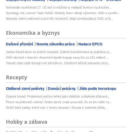
Nečekejte na Android 17. Už teď si můžete ty nejlepší funkce vyzkoušet...
Synology má „novou“ řadu NASů. Modely Neo+ lákají výkonem, SSD a vyměn...
Marantz mění vnitřnosti svých AV receiverů. Mají osmikanálový DAC a Di...
Ekonomika a byznys
Daňové přiznání
Novela zákoníku práce
Nadace EPCG
Jedna česká iluze se právě rozpadá. Zelená transformace je pojistkou p...
Obří obchod v letectví. Americké Apollo kupuje easyJet za 161 miliard ...
Tekuté zlato opět dostojí své přezdívce. Zdražení běžné potraviny brzy...
Recepty
Oblíbené zimní polévky
Domácí pekárny
Jídlo podle horoskopu
Oopsie bread: Proteinové pečivo lehké jako obláček zvládnete připravit...
Pozor na jedovaté cukety! Jeden jasný znak prozradí, že se jim máte vy...
Svěží letní saláty, které vás v horku neunaví: Zkuste k zelenině přida...
Hobby a zábava