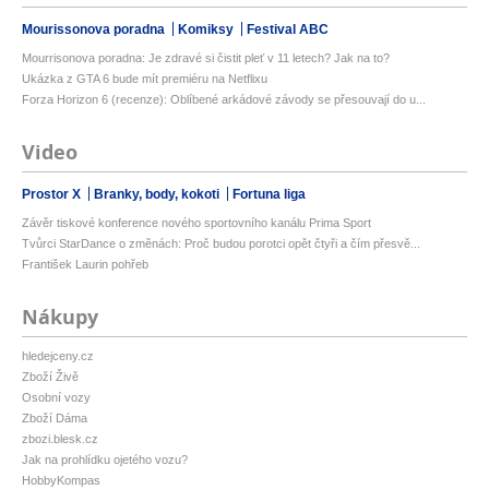
Mourissonova poradna
Komiksy
Festival ABC
Mourrisonova poradna: Je zdravé si čistit pleť v 11 letech? Jak na to?
Ukázka z GTA 6 bude mít premiéru na Netflixu
Forza Horizon 6 (recenze): Oblíbené arkádové závody se přesouvají do u...
Video
Prostor X
Branky, body, kokoti
Fortuna liga
Závěr tiskové konference nového sportovního kanálu Prima Sport
Tvůrci StarDance o změnách: Proč budou porotci opět čtyři a čím přesvě...
František Laurin pohřeb
Nákupy
hledejceny.cz
Zboží Živě
Osobní vozy
Zboží Dáma
zbozi.blesk.cz
Jak na prohlídku ojetého vozu?
HobbyKompas