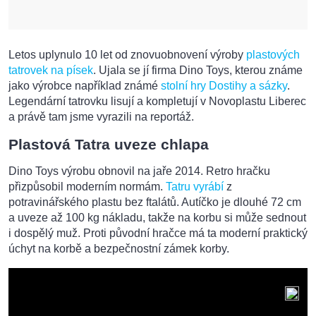
Letos uplynulo 10 let od znovuobnovení výroby
plastových
tatrovek na písek
. Ujala se jí firma Dino Toys, kterou známe
jako výrobce například známé
stolní hry Dostihy a sázky
.
Legendární tatrovku lisují a kompletují v Novoplastu Liberec
a právě tam jsme vyrazili na reportáž.
Plastová Tatra uveze chlapa
Dino Toys výrobu obnovil na jaře 2014. Retro hračku
přizpůsobil moderním normám.
Tatru vyrábí
z
potravinářského plastu bez ftalátů. Autíčko je dlouhé 72 cm
a uveze až 100 kg nákladu, takže na korbu si může sednout
i dospělý muž. Proti původní hračce má ta moderní praktický
úchyt na korbě a bezpečnostní zámek korby.