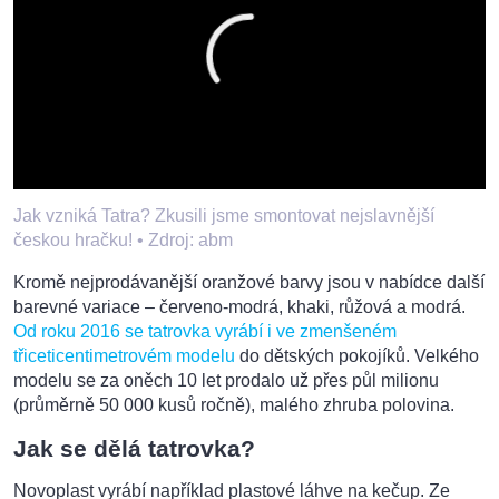
Jak vzniká Tatra? Zkusili jsme smontovat nejslavnější
českou hračku! •
Zdroj: abm
Kromě nejprodávanější oranžové barvy jsou v nabídce další
barevné variace – červeno-modrá, khaki, růžová a modrá.
Od roku 2016 se tatrovka vyrábí i ve zmenšeném
třiceticentimetrovém modelu
do dětských pokojíků. Velkého
modelu se za oněch 10 let prodalo už přes půl milionu
(průměrně 50 000 kusů ročně), malého zhruba polovina.
Jak se dělá tatrovka?
Novoplast vyrábí například plastové láhve na kečup. Ze