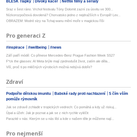
BLESK Tlapky
Divoký kačer
Netflix filmy a seriály
Sraz v šest ráno. Vrchol festivalu Tóny Dolomit zazní za úsvitu ve 300...
Nízkorozpočtová dovolená? Chorvatsko jedno z nejdražších v Evropě! Lev...
OBRAZEM: Modré slzy na Tchaj-wanu mění moře v magickou říši
Pro generaci Z
#inspirace
#wellbeing
#news
Září patří módě: Co přinese Mercedes-Benz Prague Fashion Week SS27
F*ck the glasses: AI Meta brýle mají zjednodušit život, zatím ale děla...
Víš, proč ti po mléčných výrobcích možná nebývá dobře?
Zdraví
Podpořte dětskou imunitu
Babské rady proti nachlazení
S čím vším
pomůže rýmovník
Jak se zdravě zchladit v tropických vedrech: Co pomáhá a kdy už riskuj...
Úpal a úžeh: Jak je poznat a jak se z nich rychle vyléčit
Parazité v nás: Kterým se u nás líbí a kde v našem těle je můžeme nají...
Pro nejmenší