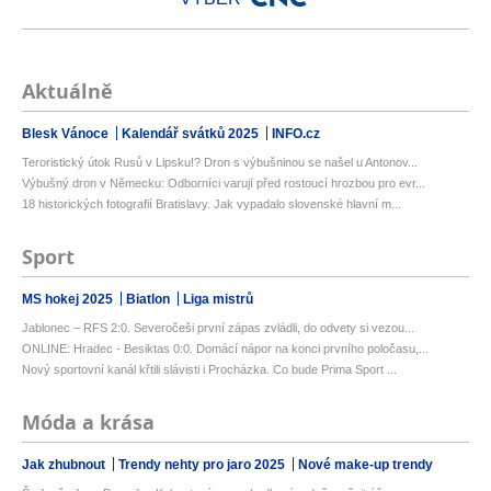
Aktuálně
Blesk Vánoce
Kalendář svátků 2025
INFO.cz
Teroristický útok Rusů v Lipsku!? Dron s výbušninou se našel u Antonov...
Výbušný dron v Německu: Odborníci varují před rostoucí hrozbou pro evr...
18 historických fotografií Bratislavy. Jak vypadalo slovenské hlavní m...
Sport
MS hokej 2025
Biatlon
Liga mistrů
Jablonec – RFS 2:0. Severočeši první zápas zvládli, do odvety si vezou...
ONLINE: Hradec - Besiktas 0:0. Domácí nápor na konci prvního poločasu,...
Nový sportovní kanál křtili slávisti i Procházka. Co bude Prima Sport ...
Móda a krása
Jak zhubnout
Trendy nehty pro jaro 2025
Nové make-up trendy