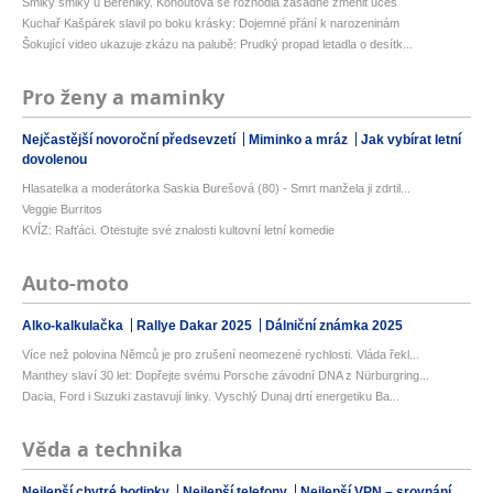
Šmiky šmiky u Bereniky. Kohoutová se rozhodla zásadně změnit účes
Kuchař Kašpárek slavil po boku krásky: Dojemné přání k narozeninám
Šokující video ukazuje zkázu na palubě: Prudký propad letadla o desítk...
Pro ženy a maminky
Nejčastější novoroční předsevzetí
Miminko a mráz
Jak vybírat letní
dovolenou
Hlasatelka a moderátorka Saskia Burešová (80) - Smrt manžela ji zdrtil...
Veggie Burritos
KVÍZ: Rafťáci. Otestujte své znalosti kultovní letní komedie
Auto-moto
Alko-kalkulačka
Rallye Dakar 2025
Dálniční známka 2025
Více než polovina Němců je pro zrušení neomezené rychlosti. Vláda řekl...
Manthey slaví 30 let: Dopřejte svému Porsche závodní DNA z Nürburgring...
Dacia, Ford i Suzuki zastavují linky. Vyschlý Dunaj drtí energetiku Ba...
Věda a technika
Nejlepší chytré hodinky
Nejlepší telefony
Nejlepší VPN – srovnání