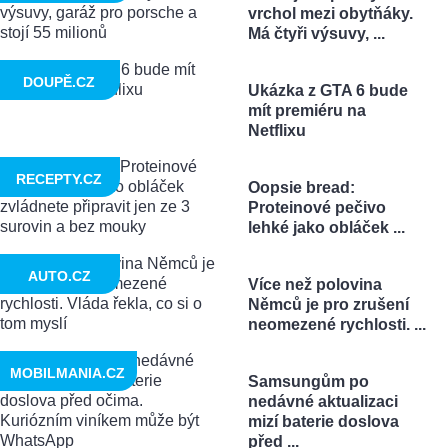
vrchol mezi obytňáky.
Má čtyři výsuvy, ...
DOUPĚ.CZ
Ukázka z GTA 6 bude
mít premiéru na
Netflixu
RECEPTY.CZ
Oopsie bread:
Proteinové pečivo
lehké jako obláček ...
AUTO.CZ
Více než polovina
Němců je pro zrušení
neomezené rychlosti. ...
MOBILMANIA.CZ
Samsungům po
nedávné aktualizaci
mizí baterie doslova
před ...