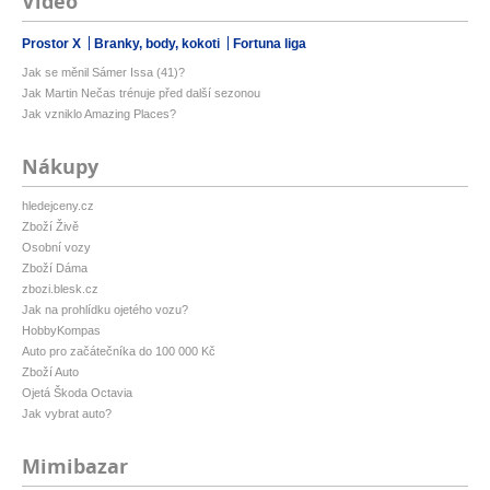
Video
Prostor X
Branky, body, kokoti
Fortuna liga
Jak se měnil Sámer Issa (41)?
Jak Martin Nečas trénuje před další sezonou
Jak vzniklo Amazing Places?
Nákupy
hledejceny.cz
Zboží Živě
Osobní vozy
Zboží Dáma
zbozi.blesk.cz
Jak na prohlídku ojetého vozu?
HobbyKompas
Auto pro začátečníka do 100 000 Kč
Zboží Auto
Ojetá Škoda Octavia
Jak vybrat auto?
Mimibazar