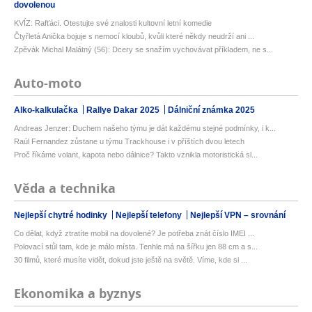
dovolenou
KVÍZ: Rafťáci. Otestujte své znalosti kultovní letní komedie
Čtyřletá Anička bojuje s nemocí kloubů, kvůli které někdy neudrží ani ...
Zpěvák Michal Malátný (56): Dcery se snažím vychovávat příkladem, ne s...
Auto-moto
Alko-kalkulačka
Rallye Dakar 2025
Dálniční známka 2025
Andreas Jenzer: Duchem našeho týmu je dát každému stejné podmínky, i k...
Raúl Fernandez zůstane u týmu Trackhouse i v příštích dvou letech
Proč říkáme volant, kapota nebo dálnice? Takto vznikla motoristická sl...
Věda a technika
Nejlepší chytré hodinky
Nejlepší telefony
Nejlepší VPN – srovnání
Co dělat, když ztratíte mobil na dovolené? Je potřeba znát číslo IMEI ...
Polovací stůl tam, kde je málo místa. Tenhle má na šířku jen 88 cm a s...
30 filmů, které musíte vidět, dokud jste ještě na světě. Víme, kde si ...
Ekonomika a byznys