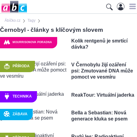
Ábíčko.cz
Tagy
Černobyl - články s klíčovým slovem
Kolik rentgenů je smrtící
MOURRISONOVA PORADNA
dávka?
V Černobylu žijí ozáření
PŘÍRODA
psi: Zmutované DNA může
pomoct ve vesmíru
ReakTour: Virtuální jaderka
TECHNIKA
Bella a Sebastian: Nová
ZÁBAVA
generace kluka se psem
Rudý les: Radioaktivní