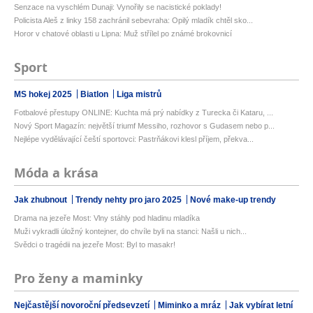
Senzace na vyschlém Dunaji: Vynořily se nacistické poklady!
Policista Aleš z linky 158 zachránil sebevraha: Opilý mladík chtěl sko...
Horor v chatové oblasti u Lipna: Muž střílel po známé brokovnicí
Sport
MS hokej 2025
Biatlon
Liga mistrů
Fotbalové přestupy ONLINE: Kuchta má prý nabídky z Turecka či Kataru, ...
Nový Sport Magazín: největší triumf Messiho, rozhovor s Gudasem nebo p...
Nejlépe vydělávající čeští sportovci: Pastrňákovi klesl příjem, překva...
Móda a krása
Jak zhubnout
Trendy nehty pro jaro 2025
Nové make-up trendy
Drama na jezeře Most: Vlny stáhly pod hladinu mladíka
Muži vykradli úložný kontejner, do chvíle byli na stanci: Našli u nich...
Svědci o tragédii na jezeře Most: Byl to masakr!
Pro ženy a maminky
Nejčastější novoroční předsevzetí
Miminko a mráz
Jak vybírat letní