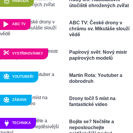
PŘÍRODA
útočiště ohrožených zvířat
ABC TV: České drony v
ABC TV
chrámu sv. Mikuláše slouží
vědě
Papírový svět: Nový mistr
VYSTŘIHOVÁNKY
papírových modelů
Martin Rota: Youtuber a
YOUTUBEŘI
dobrodruh
Drony točí! 5 míst na
ZÁBAVA
fantastické video
Bojíte se? Nečtěte a
TECHNIKA
neposlouchejte