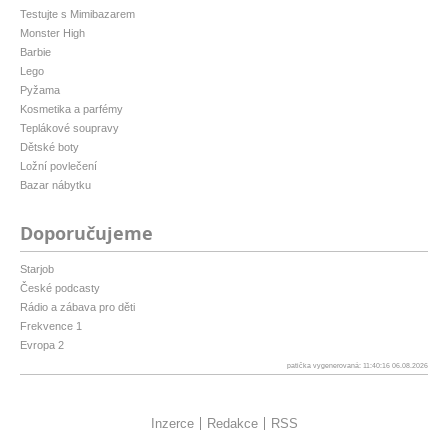
Testujte s Mimibazarem
Monster High
Barbie
Lego
Pyžama
Kosmetika a parfémy
Teplákové soupravy
Dětské boty
Ložní povlečení
Bazar nábytku
Doporučujeme
Starjob
České podcasty
Rádio a zábava pro děti
Frekvence 1
Evropa 2
patička vygenerovaná: 11:40:16 06.08.2026
Inzerce
Redakce
RSS