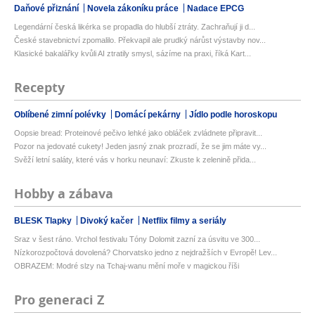
Daňové přiznání
Novela zákoníku práce
Nadace EPCG
Legendární česká likérka se propadla do hlubší ztráty. Zachraňují ji d...
České stavebnictví zpomalilo. Překvapil ale prudký nárůst výstavby nov...
Klasické bakalářky kvůli AI ztratily smysl, sázíme na praxi, říká Kart...
Recepty
Oblíbené zimní polévky
Domácí pekárny
Jídlo podle horoskopu
Oopsie bread: Proteinové pečivo lehké jako obláček zvládnete připravit...
Pozor na jedovaté cukety! Jeden jasný znak prozradí, že se jim máte vy...
Svěží letní saláty, které vás v horku neunaví: Zkuste k zelenině přida...
Hobby a zábava
BLESK Tlapky
Divoký kačer
Netflix filmy a seriály
Sraz v šest ráno. Vrchol festivalu Tóny Dolomit zazní za úsvitu ve 300...
Nízkorozpočtová dovolená? Chorvatsko jedno z nejdražších v Evropě! Lev...
OBRAZEM: Modré slzy na Tchaj-wanu mění moře v magickou říši
Pro generaci Z