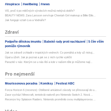
#inspirace
#wellbeing
#news
Víš, proč ti po mléčných výrobcích možná nebývá dobře?
BEAUTY NEWS: Zara Larsson servíruje Cheetah Girl makeup a Billie Eilis...
Jak funguje vztah Lva a Vodnáře?
Zdraví
Podpořte dětskou imunitu
Babské rady proti nachlazení
S čím vším
pomůže rýmovník
Jak se zdravě zchladit v tropických vedrech: Co pomáhá a kdy už riskuj...
Úpal a úžeh: Jak je poznat a jak se z nich rychle vyléčit
Parazité v nás: Kterým se u nás líbí a kde v našem těle je můžeme nají...
Pro nejmenší
Mourissonova poradna
Komiksy
Festival ABC
Forza Horizon 6 (recenze): Oblíbené arkádové závody se přesouvají do u...
Zase vychází Minecraft, tentokrát nativně pro Nintendo Switch 2. Nová ...
Recenze hry Splatoon Raiders. Nintendo proměnilo svou multiplayerovou ...