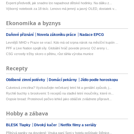
Experti předvedli, jak snadno lze napadnout dětské hodinky. Na dálku z...
Výborný notebook za 18 tisíc. Lenovo má jemný a jasný OLED, dostatek v...
Ekonomika a byznys
Daňové přiznání
Novela zákoníku práce
Nadace EPCG
Levnější MHD v Praze se vrací. Kdo má od srpna nárok na měsíční kupón ...
PPF a Live Nation spojili síly. Globální hráč povede provoz O2 areny i...
CSG vzrostly tržby skoro o pětinu, růst táhla výroba munice
Recepty
Oblíbené zimní polévky
Domácí pekárny
Jídlo podle horoskopu
Cuketová zmrzlina? Vyzkoušejte nečekaný letní hit a geniální způsob, j...
Rychlé buchty s broskvemi: 5 receptů na sladké letní moučníky, které m...
Oopsie bread: Proteinové pečivo lehké jako obláček zvládnete připravit...
Hobby a zábava
BLESK Tlapky
Divoký kačer
Netflix filmy a seriály
Přibývá paniky na dovolené: Vnuka paní Soni v hotelu poštípaly štěnice...