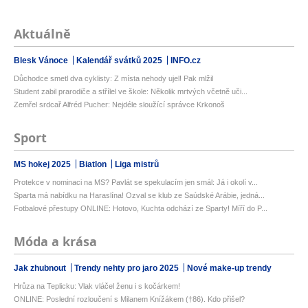
Aktuálně
Blesk Vánoce
Kalendář svátků 2025
INFO.cz
Důchodce smetl dva cyklisty: Z místa nehody ujel! Pak mlžil
Student zabil prarodiče a střílel ve škole: Několik mrtvých včetně uči...
Zemřel srdcař Alfréd Pucher: Nejdéle sloužící správce Krkonoš
Sport
MS hokej 2025
Biatlon
Liga mistrů
Protekce v nominaci na MS? Pavlát se spekulacím jen smál: Já i okolí v...
Sparta má nabídku na Haraslína! Ozval se klub ze Saúdské Arábie, jedná...
Fotbalové přestupy ONLINE: Hotovo, Kuchta odchází ze Sparty! Míří do P...
Móda a krása
Jak zhubnout
Trendy nehty pro jaro 2025
Nové make-up trendy
Hrůza na Teplicku: Vlak vláčel ženu i s kočárkem!
ONLINE: Poslední rozloučení s Milanem Knížákem (†86). Kdo přišel?