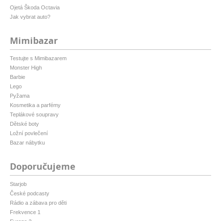
Ojetá Škoda Octavia
Jak vybrat auto?
Mimibazar
Testujte s Mimibazarem
Monster High
Barbie
Lego
Pyžama
Kosmetika a parfémy
Teplákové soupravy
Dětské boty
Ložní povlečení
Bazar nábytku
Doporučujeme
Starjob
České podcasty
Rádio a zábava pro děti
Frekvence 1