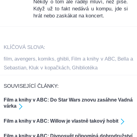
Někdy o tom ale raději mluví, než píše.
Když už to fakt nedává u kompu, jde si
hrát nebo zaskákat na koncert.
KLÍČOVÁ SLOVA:
film
avengers
komiks
ghibli
Film a knihy v ABC
Bella a
,
,
,
,
,
Sebastian
Kluk v kopačkách
Ghibliotéka
,
,
SOUVISEJÍCÍ ČLÁNKY:
Film a knihy v ABC: Do Star Wars znovu zasáhne Vadná
várka
Film a knihy v ABC: Willow je vlastně takový hobit
Film a knihy v ABC: Divnosvět připomíná dobrodružství