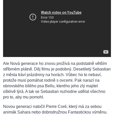
Ale Nová generace ho znovu prožívá na podstatně větším
stříbrném plátně. Děj filmu je podobný. Desetiletý Sebastian
z města tráví prázdniny na horách. Vůbec ho to nebaví,
protože musí pomáhat rodině s ovcemi. Pak narazí na
obrovského bílého psa Bellu, kterého jeho zlý majitel
ošklivě týrá. A tak se Sebastian rozhodne udělat všechno
pro to, aby mu pomohl.
Novou generaci natočil Pierre Coré, který má za sebou
animák Sahara nebo dobrodružnou Fantastickou výměnu.