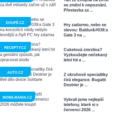
se změní k nepoznání.
Přestavba za ...
DOUPĚ.CZ
Hry zadarmo, nebo se
slevou: Baldur&#039;s
Gate 3 na ...
RECEPTY.CZ
Cuketová zmrzlina?
Vyzkoušejte nečekaný
letní hit a ...
AUTO.CZ
Z okruhové specialitky
čirá elegance. Bugatti
Destrier je ...
MOBILMANIA.CZ
Vybrali jsme nejlepší
telefony, které si v
červenci 2026 ...