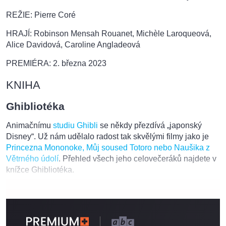
REŽIE: Pierre Coré
HRAJÍ: Robinson Mensah Rouanet, Michèle Laroqueová,
Alice Davidová, Caroline Angladeová
PREMIÉRA: 2. března 2023
KNIHA
Ghibliotéka
Animačnímu
studiu Ghibli
se někdy přezdívá „japonský
Disney“. Už nám udělalo radost tak skvělými filmy jako je
Princezna Mononoke, Můj soused Totoro nebo Naušika z
Větrného údolí
. Přehled všech jeho celovečeráků najdete v
knížce Ghibliotéka.