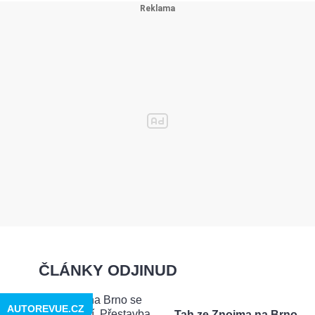
ČLÁNKY ODJINUD
AUTOREVUE.CZ
Tah ze Znojma na Brno