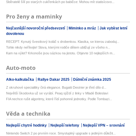
Sběratelé šílí po starých cukřenkách po babičce: Mohou mít statisícovo...
Pro ženy a maminky
Nejčastější novoroční předsevzetí
Miminko a mráz
Jak vybírat letní
dovolenou
RECEPT: Kynutý švestkový koláč s drobenkou. Klasika, se kterou zaboduj...
Tohle nikdy neříkejte! Slova, kterými rodiče dětem ubližují ze všeho n...
Kam na výlet? Krkonoše jsou sázkou na jistotu. Objevte 10 nejlepších m...
Auto-moto
Alko-kalkulačka
Rallye Dakar 2025
Dálniční známka 2025
Z okruhové specialitky čirá elegance. Bugatti Destrier je třetí dílo d...
Největší škodovka už se vyrábí. Peaq sjíždí z linky v Mladé Boleslavi
FIA nechce rušit algoritmy, které řídí pohonné jednotky. Podle Tombazi...
Věda a technika
Nejlepší chytré hodinky
Nejlepší telefony
Nejlepší VPN – srovnání
Nintendo Switch 2 po prvním roce. Smysluplný upgrade s jediným důležit...