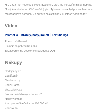
Hry zadarmo, nebo se slevou: Baldur's Gate 3 na konzolích nikdy nebylo...
Nový král druhohor: Obří mořský plaz Tylosaurus rex byl postrachem oce...
Mourrisonova poradna: Je zdravé si čistit pleť v 11 letech? Jak na to?
Video
Prostor X
Branky, body, kokoti
Fortuna liga
Franz o Knížákovi
Klempíř na pohřbu Knížáka
Eva Decroix na dovolené s kolegou z ODS
Nákupy
hledejceny.cz
Zboží Živě
Osobní vozy
Zboží Dáma
zbozi.blesk.cz
Jak na prohlídku ojetého vozu?
HobbyKompas
Auto pro začátečníka do 100 000 Kč
Zboží Auto