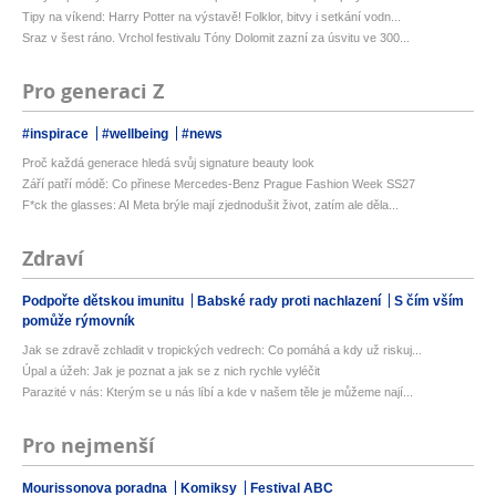
Tipy na víkend: Harry Potter na výstavě! Folklor, bitvy i setkání vodn...
Sraz v šest ráno. Vrchol festivalu Tóny Dolomit zazní za úsvitu ve 300...
Pro generaci Z
#inspirace
#wellbeing
#news
Proč každá generace hledá svůj signature beauty look
Září patří módě: Co přinese Mercedes-Benz Prague Fashion Week SS27
F*ck the glasses: AI Meta brýle mají zjednodušit život, zatím ale děla...
Zdraví
Podpořte dětskou imunitu
Babské rady proti nachlazení
S čím vším
pomůže rýmovník
Jak se zdravě zchladit v tropických vedrech: Co pomáhá a kdy už riskuj...
Úpal a úžeh: Jak je poznat a jak se z nich rychle vyléčit
Parazité v nás: Kterým se u nás líbí a kde v našem těle je můžeme nají...
Pro nejmenší
Mourissonova poradna
Komiksy
Festival ABC