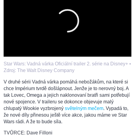
Star Wars: Vadná várka Oficiální trailer 2. série na Disney+ •
Zdroj: The Walt Disney Company
V druhé sérii Vadná várka pomáhá nebožákům, na které si
chce Impérium tvrdě došlápnout. Jenže je to nerovný boj. A
tak Lovec, Omega a jejich naklonovaní bratři sami potřebují
nové spojence. V traileru se dokonce objevuje malý
chlupatý Wookie vyzbrojený
světelným mečem
. Vypadá to,
že nové díly přinesou ještě více akce, jakou máme ve Star
Wars rádi. A že to bude síla.
TVŮRCE: Dave Filloni