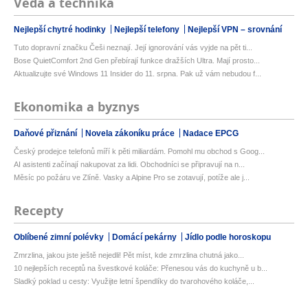
Věda a technika
Nejlepší chytré hodinky
Nejlepší telefony
Nejlepší VPN – srovnání
Tuto dopravní značku Češi neznají. Její ignorování vás vyjde na pět ti...
Bose QuietComfort 2nd Gen přebírají funkce dražších Ultra. Mají prosto...
Aktualizujte své Windows 11 Insider do 11. srpna. Pak už vám nebudou f...
Ekonomika a byznys
Daňové přiznání
Novela zákoníku práce
Nadace EPCG
Český prodejce telefonů míří k pěti miliardám. Pomohl mu obchod s Goog...
AI asistenti začínají nakupovat za lidi. Obchodníci se připravují na n...
Měsíc po požáru ve Zlíně. Vasky a Alpine Pro se zotavují, potíže ale j...
Recepty
Oblíbené zimní polévky
Domácí pekárny
Jídlo podle horoskopu
Zmrzlina, jakou jste ještě nejedli! Pět míst, kde zmrzlina chutná jako...
10 nejlepších receptů na švestkové koláče: Přenesou vás do kuchyně u b...
Sladký poklad u cesty: Využijte letní špendlíky do tvarohového koláče,...