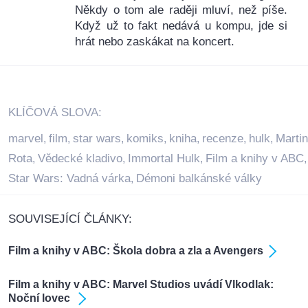
Někdy o tom ale raději mluví, než píše.
Když už to fakt nedává u kompu, jde si
hrát nebo zaskákat na koncert.
KLÍČOVÁ SLOVA:
marvel
film
star wars
komiks
kniha
recenze
hulk
Martin
,
,
,
,
,
,
,
Rota
Vědecké kladivo
Immortal Hulk
Film a knihy v ABC
,
,
,
,
Star Wars: Vadná várka
Démoni balkánské války
,
SOUVISEJÍCÍ ČLÁNKY:
Film a knihy v ABC: Škola dobra a zla a Avengers
Film a knihy v ABC: Marvel Studios uvádí Vlkodlak:
Noční lovec