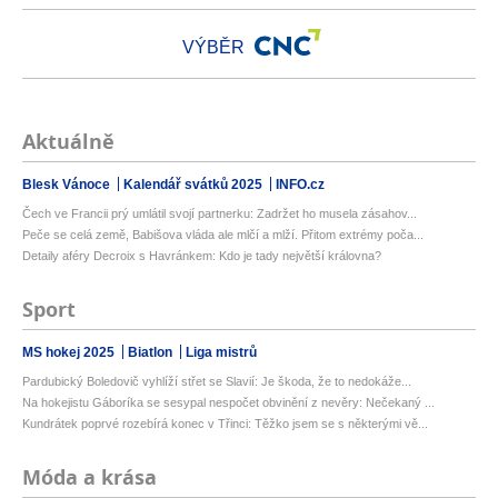
VÝBĚR
Aktuálně
Blesk Vánoce
Kalendář svátků 2025
INFO.cz
Čech ve Francii prý umlátil svojí partnerku: Zadržet ho musela zásahov...
Peče se celá země, Babišova vláda ale mlčí a mlží. Přitom extrémy poča...
Detaily aféry Decroix s Havránkem: Kdo je tady největší královna?
Sport
MS hokej 2025
Biatlon
Liga mistrů
Pardubický Boledovič vyhlíží střet se Slavií: Je škoda, že to nedokáže...
Na hokejistu Gáboríka se sesypal nespočet obvinění z nevěry: Nečekaný ...
Kundrátek poprvé rozebírá konec v Třinci: Těžko jsem se s některými vě...
Móda a krása