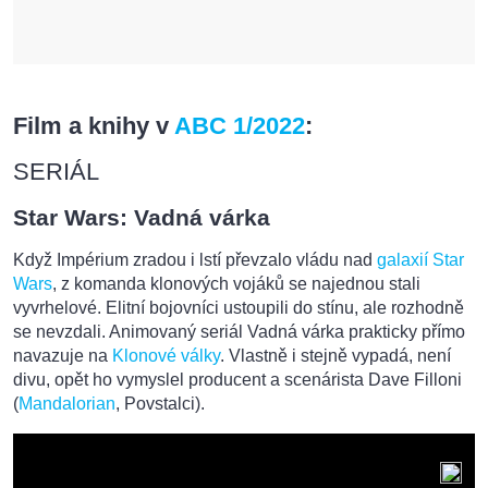
Film a knihy v
ABC 1/2022
:
SERIÁL
Star Wars: Vadná várka
Když Impérium zradou i lstí převzalo vládu nad
galaxií Star
Wars
, z komanda klonových vojáků se najednou stali
vyvrhelové. Elitní bojovníci ustoupili do stínu, ale rozhodně
se nevzdali. Animovaný seriál Vadná várka prakticky přímo
navazuje na
Klonové války
. Vlastně i stejně vypadá, není
divu, opět ho vymyslel producent a scenárista Dave Filloni
(
Mandalorian
, Povstalci).