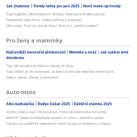
Jak zhubnout
Trendy nehty pro jaro 2025
Nové make-up trendy
Čapí tragédie v Bohuslavicích: Bohdan, Radovan a Amálka uhynuli
Pawlowské ujely nervy: Halina nařčena z podvodu!
Vlna veder: Proč víc umírají ženy? Není to o „slabším pohlaví“
Pro ženy a maminky
Nejčastější novoroční předsevzetí
Miminko a mráz
Jak vybírat letní
dovolenou
Tipy, jak usnadnit prvňáčkovi nástup do školy
Tady hlídám já! 40 momentek, na kterých převzali mateřské povinnosti k...
Salát s rajčaty, ořechy a dresinkem
Auto-moto
Alko-kalkulačka
Rallye Dakar 2025
Dálniční známka 2025
Výhřev, čidla a stačí, říká průzkum. Pokročilá elektronika není priori...
MotoGP: Martin proměnil pole position ve výhru v britském sprintu
Câmara se vyjádřil ke spekulacím, které ho pojí se sedačkou u Haasu