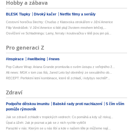
Hobby a zábava
BLESK Tlapky
Divoký kačer
Netflix filmy a seriály
Cestovní horečka šlechty: Chuďas z Klatovska otrokářem v Jižní Americe
Filip Vondrášek: V Jižní Americe si lidé plují životem mnohem lehčeji,...
Osvěžení ve Schladmingu: Lamy, ferraty i koulovačka v létě jsou jen pá...
Pro generaci Z
#inspirace
#wellbeing
#news
Pop Culture Wrap: Ariana Grande promluvila o svém ústupu z veřejného ž...
Alt news: MGK v tom zas lítá, Jared Leto byl obviněný ze sexuálního ob...
RECEPT: Perfektní letní kombinace, které tě zchladí, i kdybys nechtěl*...
Zdraví
Podpořte dětskou imunitu
Babské rady proti nachlazení
S čím vším
pomůže rýmovník
Jak se zdravě zchladit v tropických vedrech: Co pomáhá a kdy už riskuj...
Úpal a úžeh: Jak je poznat a jak se z nich rychle vyléčit
Parazité v nás: Kterým se u nás líbí a kde v našem těle je můžeme nají...