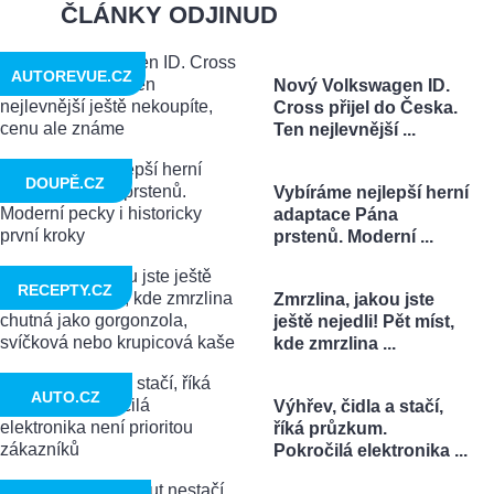
ČLÁNKY ODJINUD
AUTOREVUE.CZ
Nový Volkswagen ID.
Cross přijel do Česka.
Ten nejlevnější ...
DOUPĚ.CZ
Vybíráme nejlepší herní
adaptace Pána
prstenů. Moderní ...
RECEPTY.CZ
Zmrzlina, jakou jste
ještě nejedli! Pět míst,
kde zmrzlina ...
AUTO.CZ
Výhřev, čidla a stačí,
říká průzkum.
Pokročilá elektronika ...