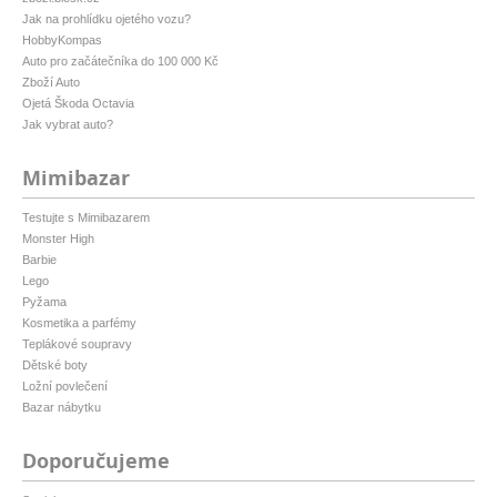
Jak na prohlídku ojetého vozu?
HobbyKompas
Auto pro začátečníka do 100 000 Kč
Zboží Auto
Ojetá Škoda Octavia
Jak vybrat auto?
Mimibazar
Testujte s Mimibazarem
Monster High
Barbie
Lego
Pyžama
Kosmetika a parfémy
Teplákové soupravy
Dětské boty
Ložní povlečení
Bazar nábytku
Doporučujeme