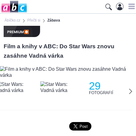
Ábíčko.cz
Přečti si
Zábava
Film a knihy v ABC: Do Star Wars znovu
zasáhne Vadná várka
29
FOTOGRAFIÍ