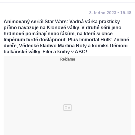
3. ledna 2023 • 15:48
Animovaný seriál Star Wars: Vadná várka prakticky
přímo navazuje na Klonové války. V druhé sérii jeho
hrdinové pomáhají nebožákům, na které si chce
Impérium tvrdě došlápnout. Plus Immortal Hulk: Zelené
dveře, Vědecké kladivo Martina Roty a komiks Démoni
balkánské války. Film a knihy v ABC!