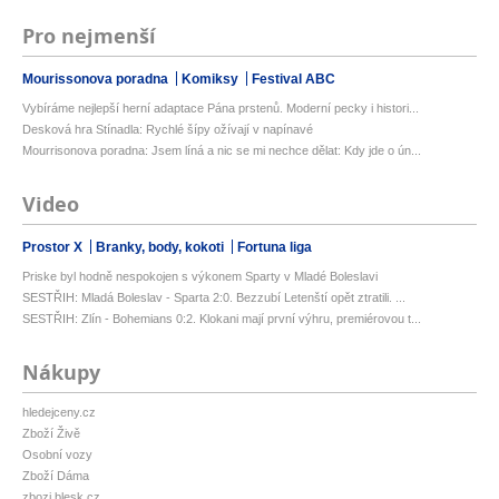
Pro nejmenší
Mourissonova poradna
Komiksy
Festival ABC
Vybíráme nejlepší herní adaptace Pána prstenů. Moderní pecky i histori...
Desková hra Stínadla: Rychlé šípy ožívají v napínavé
Mourrisonova poradna: Jsem líná a nic se mi nechce dělat: Kdy jde o ún...
Video
Prostor X
Branky, body, kokoti
Fortuna liga
Priske byl hodně nespokojen s výkonem Sparty v Mladé Boleslavi
SESTŘIH: Mladá Boleslav - Sparta 2:0. Bezzubí Letenští opět ztratili. ...
SESTŘIH: Zlín - Bohemians 0:2. Klokani mají první výhru, premiérovou t...
Nákupy
hledejceny.cz
Zboží Živě
Osobní vozy
Zboží Dáma
zbozi.blesk.cz