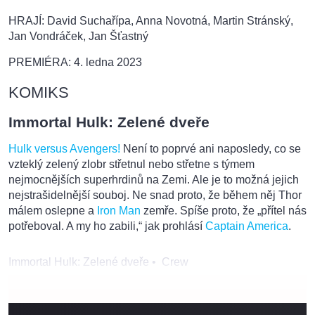
HRAJÍ: David Suchařípa, Anna Novotná, Martin Stránský,
Jan Vondráček, Jan Šťastný
PREMIÉRA: 4. ledna 2023
KOMIKS
Immortal Hulk: Zelené dveře
Hulk versus Avengers!
Není to poprvé ani naposledy, co se
vzteklý zelený zlobr střetnul nebo střetne s týmem
nejmocnějších superhrdinů na Zemi. Ale je to možná jejich
nejstrašidelnější souboj. Ne snad proto, že během něj Thor
málem oslepne a
Iron Man
zemře. Spíše proto, že „přítel nás
potřeboval. A my ho zabili,“ jak prohlásí
Captain America
.
Immortal Hulk: Zelené dveře
•
Crew