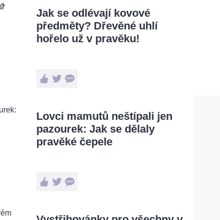
Jak se odlévají kovové
předměty? Dřevěné uhlí
hořelo už v pravěku!
Lovci mamutů neštípali jen
pazourek: Jak se dělaly
pravěké čepele
Vystřihovánky pro všechny v