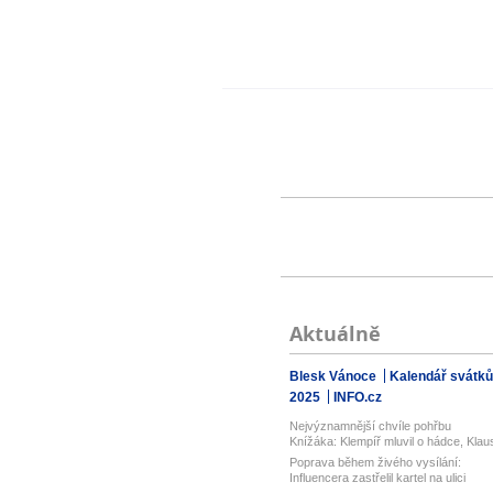
Aktuálně
Blesk Vánoce
Kalendář svátků
2025
INFO.cz
Nejvýznamnější chvíle pohřbu
Knížáka: Klempíř mluvil o hádce, Klau
vz...
Poprava během živého vysílání:
Influencera zastřelil kartel na ulici