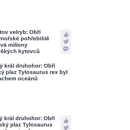
tov velryb: Obří
mořské pohřebiště
vá miliony
věkých kytovců
 král druhohor: Obří
ský plaz Tylosaurus