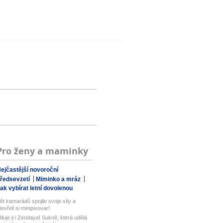
Pro ženy a maminky
ejčastější novoroční
ředsevzetí
Miminko a mráz
ak vybírat letní dovolenou
ět kamarádů spojilo svoje síly a
tevřeli si minipivovar!
iluje ji i Zendaya! Sukně, která udělá