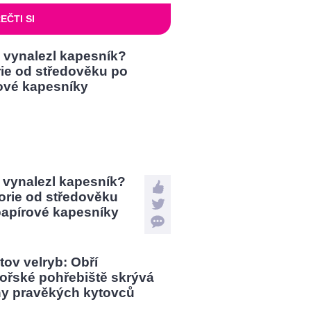
EČTI SI
 vynalezl kapesník?
orie od středověku
papírové kapesníky