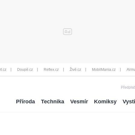
rt.cz
Doupě.cz
Reflex.cz
Živě.cz
MobilMania.cz
AVma
Předplať
Příroda
Technika
Vesmír
Komiksy
Vyst