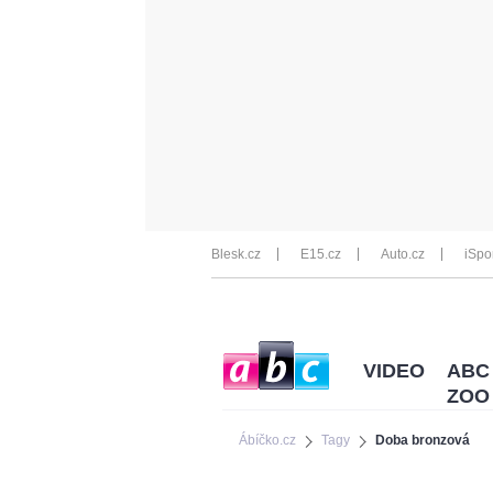
Blesk.cz
E15.cz
Auto.cz
iSpo
VIDEO
ABC
ZOO
Ábíčko.cz
Tagy
Doba bronzová