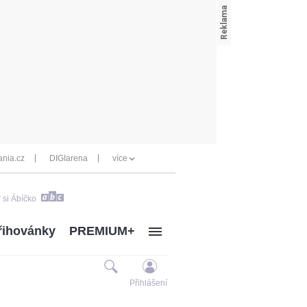
nia.cz
DIGIarena
více
 si Ábíčko
řihovánky
PREMIUM+
Přihlášení