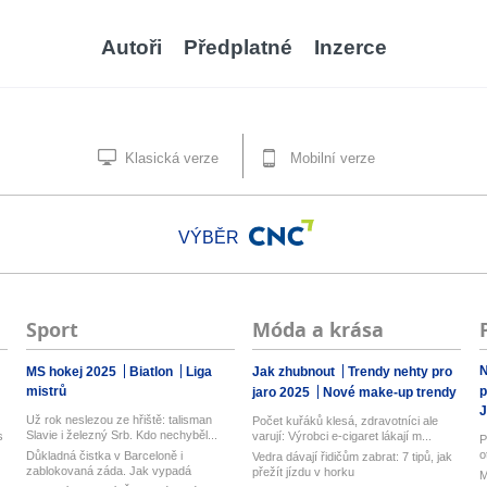
Autoři
Předplatné
Inzerce
Klasická verze
Mobilní verze
VÝBĚR
Sport
Móda a krása
N
MS hokej 2025
Biatlon
Liga
Jak zhubnout
Trendy nehty pro
mistrů
p
jaro 2025
Nové make-up trendy
J
Už rok neslezou ze hřiště: talisman
Počet kuřáků klesá, zdravotníci ale
Slavie i železný Srb. Kdo nechyběl...
s
varují: Výrobci e-cigaret lákají m...
P
o
Důkladná čistka v Barceloně i
Vedra dávají řidičům zabrat: 7 tipů, jak
zablokovaná záda. Jak vypadá
přežít jízdu v horku
M
hektické lé...