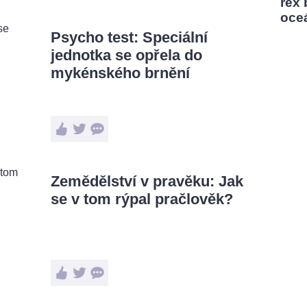
rex
oce
Psycho test: Speciální
jednotka se opřela do
mykénského brnění
Zemědělství v pravěku: Jak
se v tom rýpal pračlověk?