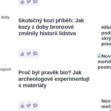
Skutečný kozí příběh: Jak
kozy z doby bronzové
Hřbi
změnily historii lidstva
pod
skrý
pra
Proč byl pravěk bio? Jak
archeologové experimentují
s materiály
Nový
moř