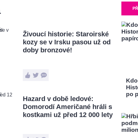
a
PŘ
Živoucí historie: Staroirské
kozy se v Irsku pasou už od
doby bronzové!
Kdo
Hist
po 
Hazard v době ledové:
Domorodí Američané hráli s
kostkami už před 12 000 lety