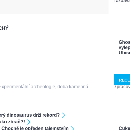
CHÝ
Ghos
vylep
Ubisof
RECE
Experimentální archeologie
,
doba kamenná
erý dinosaurus drží rekord?
jako zbraň?!
Cuke
d Chocně je opředen tajemstvím