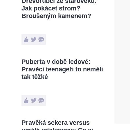
Dřevorubci ze starověku:
Jak pokácet strom?
Broušeným kamenem?
Puberta v době ledové:
Pravěcí teenageři to neměli
tak těžké
Pravěká sekera versus