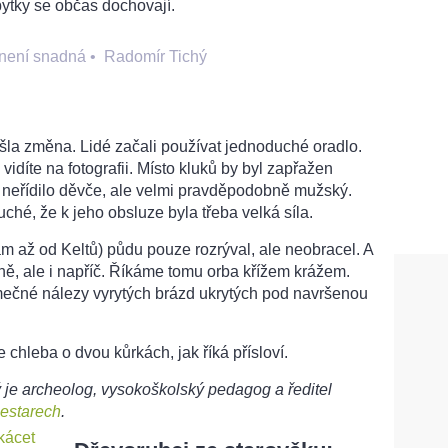
bytky se občas dochovají.
 není snadná
•
Radomír Tichý
la změna. Lidé začali používat jednoduché oradlo.
vidíte na fotografii. Místo kluků by byl zapřažen
y neřídilo děvče, ale velmi pravděpodobně mužský.
uché, že k jeho obsluze byla třeba velká síla.
m až od Keltů) půdu pouze rozrýval, ale neobracel. A
ně, ale i napříč. Říkáme tomu orba křížem krážem.
imečné nálezy vyrytých brázd ukrytých pod navršenou
 chleba o dvou kůrkách, jak říká přísloví.
 je archeolog, vysokoškolský pedagog a ředitel
estarech
.