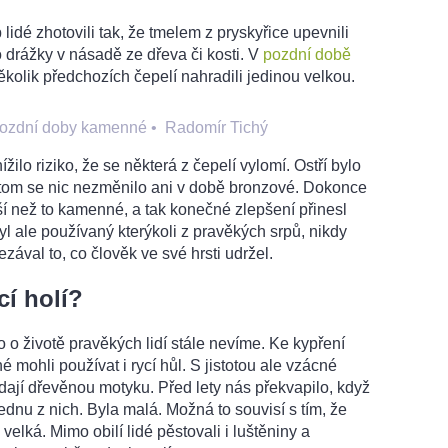
idé zhotovili tak, že tmelem z pryskyřice upevnili
 drážky v násadě ze dřeva či kosti. V
pozdní době
ěkolik předchozích čepelí nahradili jedinou velkou.
 pozdní doby kamenné
•
Radomír Tichý
žilo riziko, že se některá z čepelí vylomí. Ostří bylo
 tom se nic nezměnilo ani v době bronzové. Dokonce
ší než to kamenné, a tak konečné zlepšení přinesl
yl ale používaný kterýkoli z pravěkých srpů, nikdy
ezával to, co člověk ve své hrsti udržel.
í holí?
o životě pravěkých lidí stále nevíme. Ke kypření
mohli používat i rycí hůl. S jistotou ale vzácné
ají dřevěnou motyku. Před lety nás překvapilo, když
ednu z nich. Byla malá. Možná to souvisí s tím, že
velká. Mimo obilí lidé pěstovali i luštěniny a