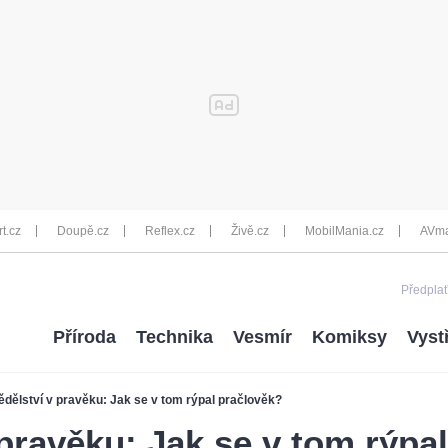
rt.cz
Doupě.cz
Reflex.cz
Živě.cz
MobilMania.cz
AVma
Předplať
Příroda
Technika
Vesmír
Komiksy
Vyst
dělství v pravěku: Jak se v tom rýpal pračlověk?
pravěku: Jak se v tom rýpa