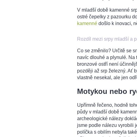
V mladší době kamenné srp l
ostré čepelky z pazourku do
kamenné
došlo k inovaci, n
Rozdíl mezi srpy mladší a
Co se změnilo? Určitě se sní
navíc dlouhé a plynulé. Na
bronzové ostří není účinněj
později až srp železný. Ať b
vlastně nesekal, ale jen odř
Motykou nebo ryc
Upřímně řečeno, hodně toho 
půdy v mladší době kamenné 
archeologické nálezy doklád
jsme podle nálezu vyrobili j
políčka s obilím nebyla také 