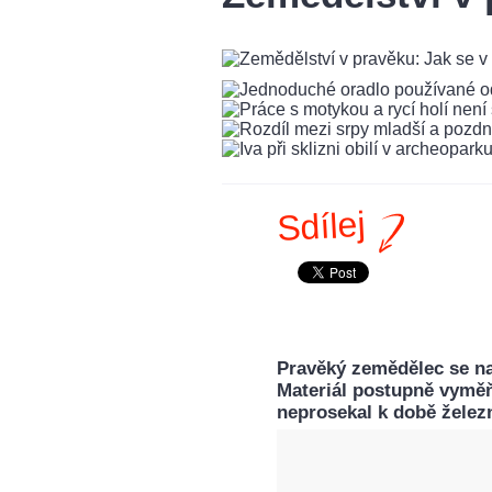
Sdílej
Pravěký zemědělec se na
Materiál postupně vyměňo
neprosekal k době želez