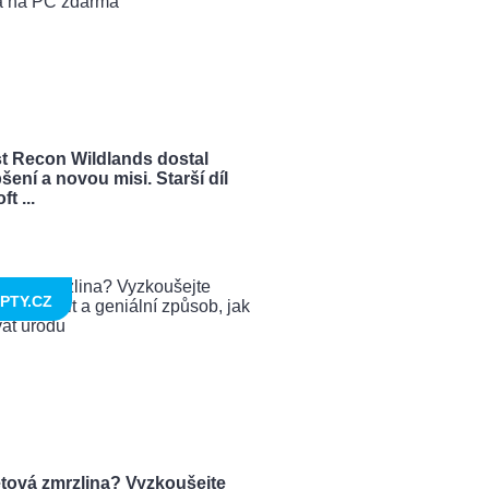
t Recon Wildlands dostal
šení a novou misi. Starší díl
t ...
PTY.CZ
tová zmrzlina? Vyzkoušejte