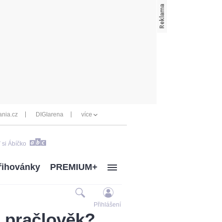
nia.cz
DIGIarena
více
 si Ábíčko
řihovánky
PREMIUM+
Přihlášení
l pračlověk?