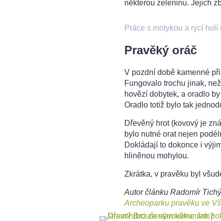
některou zeleninu. Jejich z
Práce s motykou a rycí holí
Pravěký oráč
V pozdní době kamenné přiš
Fungovalo trochu jinak, než 
hovězí dobytek, a oradlo b
Oradlo totiž bylo tak jednod
Dřevěný hrot (kovový je zná
bylo nutné orat nejen podél
Dokládají to dokonce i výj
hliněnou mohylou.
Zkrátka, v pravěku byl všude
Autor článku Radomír Tichý
Archeoparku pravěku ve Vš