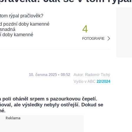
4
FOTOGRAFIE
10. června 2025 • 08:52
Autor:
Radomír Tichý
Vyšlo v ABC
22/2024
 poli oháněl srpem s pazourkovou čepelí.
val, ale výsledky nebyly ostřejší. Dokud se
né.