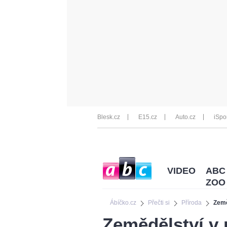
Blesk.cz
E15.cz
Auto.cz
iSpo
VIDEO
ABC
ZOO
Ábíčko.cz
Přečti si
Příroda
Země
Zemědělství v 