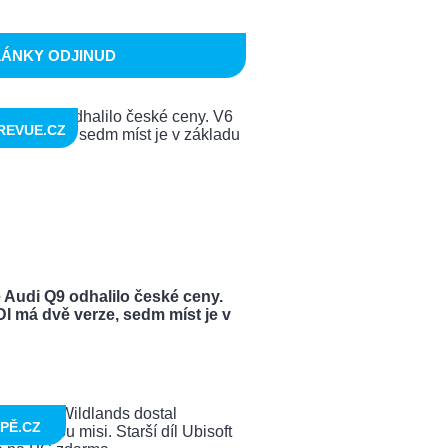
LÁNKY ODJINUD
REVUE.CZ
 Audi Q9 odhalilo české ceny.
I má dvě verze, sedm míst je v
PĚ.CZ