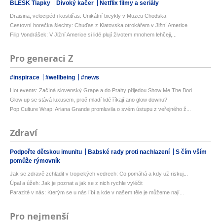
BLESK Tlapky
Divoký kačer
Netflix filmy a seriály
Draisina, velocipéd i kostitřas: Unikátní bicykly v Muzeu Chodska
Cestovní horečka šlechty: Chuďas z Klatovska otrokářem v Jižní Americe
Filip Vondrášek: V Jižní Americe si lidé plují životem mnohem lehčeji,...
Pro generaci Z
#inspirace
#wellbeing
#news
Hot events: Začíná slovenský Grape a do Prahy přijedou Show Me The Bod...
Glow up se stává luxusem, proč mladí lidé říkají ano glow downu?
Pop Culture Wrap: Ariana Grande promluvila o svém ústupu z veřejného ž...
Zdraví
Podpořte dětskou imunitu
Babské rady proti nachlazení
S čím vším
pomůže rýmovník
Jak se zdravě zchladit v tropických vedrech: Co pomáhá a kdy už riskuj...
Úpal a úžeh: Jak je poznat a jak se z nich rychle vyléčit
Parazité v nás: Kterým se u nás líbí a kde v našem těle je můžeme nají...
Pro nejmenší