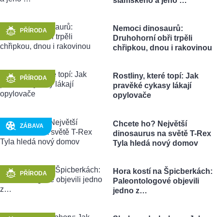
siamského a jeho …
Nemoci dinosaurů:
PŘÍRODA
Druhohorní obři trpěli
chřipkou, dnou i rakovinou
Rostliny, které topí: Jak
PŘÍRODA
pravěké cykasy lákají
opylovače
Chcete ho? Největší
ZÁBAVA
dinosaurus na světě T-Rex
Tyla hledá nový domov
Hora kostí na Špicberkách:
PŘÍRODA
Paleontologové objevili
jedno z…