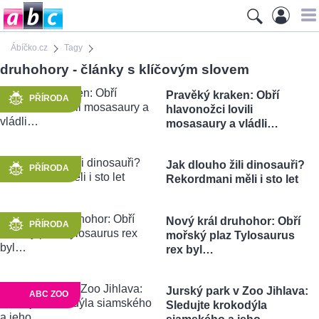
Ábíčko.cz
Tagy
druhohory - články s klíčovým slovem
Pravěký kraken: Obří
PŘÍRODA
hlavonožci lovili
mosasaury a vládli…
Jak dlouho žili dinosauři?
PŘÍRODA
Rekordmani měli i sto let
Nový král druhohor: Obří
PŘÍRODA
mořský plaz Tylosaurus
rex byl…
Jurský park v Zoo Jihlava:
ABC ZOO
Sledujte krokodýla