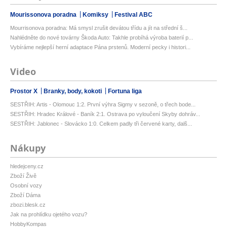
Mourissonova poradna
Komiksy
Festival ABC
Mourrisonova poradna: Má smysl zrušit devátou třídu a jít na střední š...
Nahlédněte do nové továrny Škoda Auto: Takhle probíhá výroba baterií p...
Vybíráme nejlepší herní adaptace Pána prstenů. Moderní pecky i histori...
Video
Prostor X
Branky, body, kokoti
Fortuna liga
SESTŘIH: Artis - Olomouc 1:2. První výhra Sigmy v sezoně, o třech bode...
SESTŘIH: Hradec Králové - Baník 2:1. Ostrava po vyloučení Skyby dohráv...
SESTŘIH: Jablonec - Slovácko 1:0. Celkem padly tři červené karty, dalš...
Nákupy
hledejceny.cz
Zboží Živě
Osobní vozy
Zboží Dáma
zbozi.blesk.cz
Jak na prohlídku ojetého vozu?
HobbyKompas