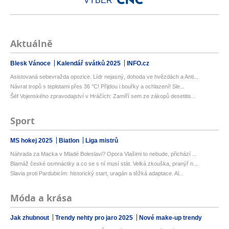
VÝBĚR
Aktuálně
Blesk Vánoce
Kalendář svátků 2025
INFO.cz
Asistovaná sebevražda opozice. Lídr nejasný, dohoda ve hvězdách a Anti...
Návrat tropů s teplotami přes 36 °C! Přijdou i bouřky a ochlazení! Sle...
Šéf Vojenského zpravodajství v Hráčích: Zamíří sem ze zákopů desetitis...
Sport
MS hokej 2025
Biatlon
Liga mistrů
Náhrada za Macka v Mladé Boleslavi? Opora Vlašimi to nebude, přichází ...
Blamáž české osmnáctky a co se s ní musí stát. Velká zkouška, pranýř n...
Slavia proti Pardubicím: historický start, uragán a těžká adaptace. Al...
Móda a krása
Jak zhubnout
Trendy nehty pro jaro 2025
Nové make-up trendy