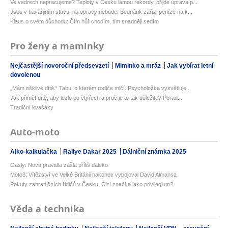
Ve vedrech nepracujeme? Teploty v Česku lámou rekordy, přijde úprava p...
Jsou v havarijním stavu, na opravy nebude: Bednárik zařízl peníze na k...
Klaus o svém důchodu: Čím hůř chodím, tím snadněji sedím
Pro ženy a maminky
Nejčastější novoroční předsevzetí
Miminko a mráz
Jak vybírat letní
dovolenou
„Mám ošklivé dítě.“ Tabu, o kterém rodiče mlčí. Psycholožka vysvětluje...
Jak přimět dítě, aby lezlo po čtyřech a proč je to tak důležité? Porad...
Tradiční kvašáky
Auto-moto
Alko-kalkulačka
Rallye Dakar 2025
Dálniční známka 2025
Gasly: Nová pravidla zašla příliš daleko
Moto3: Vítězství ve Velké Británii nakonec vybojoval David Almansa
Pokuty zahraničních řidičů v Česku: Cizí značka jako privilegium?
Věda a technika