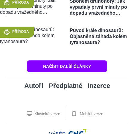
Sbohem druhohory: Jak
PŘÍRODA
vypadaly první minuty po
dopadu vražedného…
Původ krále dinosaurů:
PŘÍRODA
Objasněná záhada kolem
tyranosaura?
NAČÍST DALŠÍ ČLÁNKY
Autoři
Předplatné
Inzerce
Klasická verze
Mobilní verze