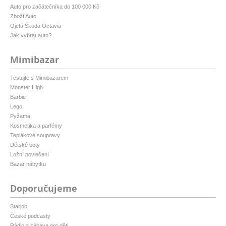
Auto pro začátečníka do 100 000 Kč
Zboží Auto
Ojetá Škoda Octavia
Jak vybrat auto?
Mimibazar
Testujte s Mimibazarem
Monster High
Barbie
Lego
Pyžama
Kosmetika a parfémy
Teplákové soupravy
Dětské boty
Ložní povlečení
Bazar nábytku
Doporučujeme
Starjob
České podcasty
Rádio a zábava pro děti