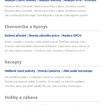
Nejlepší chytré hodinky
Nejlepší telefony
Nejlepší VPN – srovnání
Recenze filmu Zmrzlinář. Hitchcockovi Ptáci s dětmi, zmrzlinou a podst...
Recenze filmu Zmrzlinář. Hitchcockovi Ptáci s dětmi, zmrzlinou a podst...
Jak vznikla jazyková mapa. Vytvořili jsme v Claude Code agentní systém...
Ekonomika a byznys
Daňové přiznání
Novela zákoníku práce
Nadace EPCG
Rusko vypadlo z dvacítky, vládu přebírá sever. Žebříček ukazuje, kdo z...
S novým elektromobilem překonali očekávání. Cupra bere osm z deseti zá...
EU staví čipové továrny, v Česku to stojí. Investici v Rožnově za 44 m...
Recepty
Oblíbené zimní polévky
Domácí pekárny
Jídlo podle horoskopu
Od pondělí do pátku: 5 rodinných večeří ze srpnové úrody
Rychlé prázdninové obědy či večeře: 10 receptů, se kterými uspějete i ...
Zmrzlina, jakou jste ještě nejedli! Pět míst, kde zmrzlina chutná jako...
Hobby a zábava