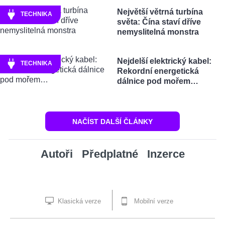
Největší větrná turbína
TECHNIKA
světa: Čína staví dříve
nemyslitelná monstra
Nejdelší elektrický kabel:
TECHNIKA
Rekordní energetická
dálnice pod mořem…
NAČÍST DALŠÍ ČLÁNKY
Autoři
Předplatné
Inzerce
Klasická verze
Mobilní verze