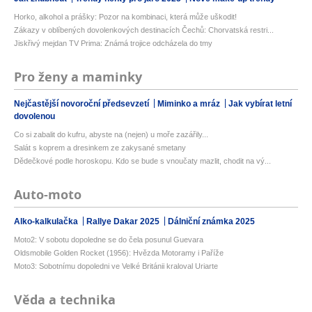
Horko, alkohol a prášky: Pozor na kombinaci, která může uškodit!
Zákazy v oblíbených dovolenkových destinacích Čechů: Chorvatská restri...
Jiskřivý mejdan TV Prima: Známá trojice odcházela do tmy
Pro ženy a maminky
Nejčastější novoroční předsevzetí
Miminko a mráz
Jak vybírat letní
dovolenou
Co si zabalit do kufru, abyste na (nejen) u moře zazářily...
Salát s koprem a dresinkem ze zakysané smetany
Dědečkové podle horoskopu. Kdo se bude s vnoučaty mazlit, chodit na vý...
Auto-moto
Alko-kalkulačka
Rallye Dakar 2025
Dálniční známka 2025
Moto2: V sobotu dopoledne se do čela posunul Guevara
Oldsmobile Golden Rocket (1956): Hvězda Motoramy i Paříže
Moto3: Sobotnímu dopoledni ve Velké Británii kraloval Uriarte
Věda a technika