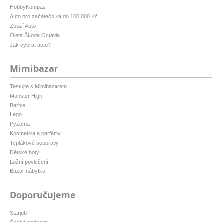
HobbyKompas
Auto pro začátečníka do 100 000 Kč
Zboží Auto
Ojetá Škoda Octavia
Jak vybrat auto?
Mimibazar
Testujte s Mimibazarem
Monster High
Barbie
Lego
Pyžama
Kosmetika a parfémy
Teplákové soupravy
Dětské boty
Ložní povlečení
Bazar nábytku
Doporučujeme
Starjob