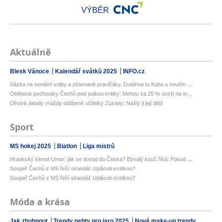
VÝBĚR
Aktuálně
Blesk Vánoce
Kalendář svátků 2025
INFO.cz
Sázka na senátní volby a zklamané pravičáky. Dotáhne to Kuba s hnutím ...
Oblíbené pochoutky Čechů pod palbou kritiky: Mohou za 25 % úmrtí na sr...
Děsivé detaily vraždy oblíbené učitelky Zuzany: Našly ji její děti!
Sport
MS hokej 2025
Biatlon
Liga mistrů
Hradecký klenot Umar: jak se dostal do Česka? Bývalý kouč říká: Pokud ...
Soupeř Čechů z MS řeší skandál: Upláceli erotikou?
Soupeř Čechů z MS řeší skandál: Upláceli erotikou?
Móda a krása
Jak zhubnout
Trendy nehty pro jaro 2025
Nové make-up trendy