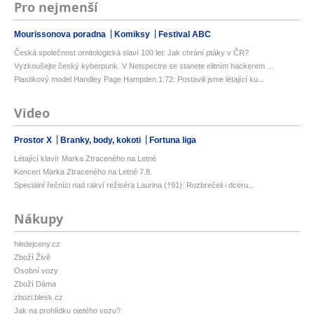
Pro nejmenší
Mourissonova poradna
Komiksy
Festival ABC
Česká společnost ornitologická slaví 100 let: Jak chrání ptáky v ČR?
Vyzkoušejte český kyberpunk. V Netspectre se stanete elitním hackerem ...
Plastikový model Handley Page Hampden 1:72: Postavili jsme létající ku...
Video
Prostor X
Branky, body, kokoti
Fortuna liga
Létající klavír Marka Ztraceného na Letné
Koncert Marka Ztraceného na Letné 7.8.
Speciální řečníci nad rakví režiséra Laurina (†91): Rozbrečeli i dceru...
Nákupy
hledejceny.cz
Zboží Živě
Osobní vozy
Zboží Dáma
zbozi.blesk.cz
Jak na prohlídku ojetého vozu?