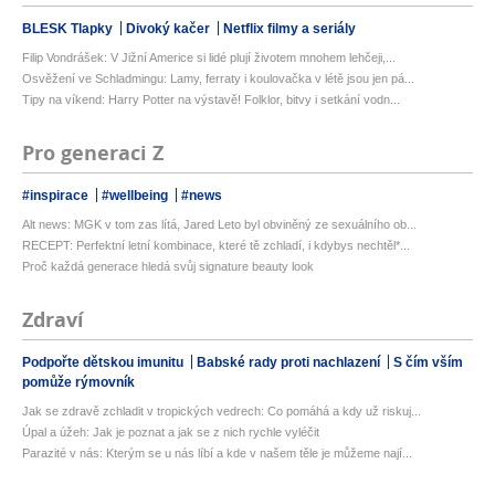
BLESK Tlapky
Divoký kačer
Netflix filmy a seriály
Filip Vondrášek: V Jižní Americe si lidé plují životem mnohem lehčeji,...
Osvěžení ve Schladmingu: Lamy, ferraty i koulovačka v létě jsou jen pá...
Tipy na víkend: Harry Potter na výstavě! Folklor, bitvy i setkání vodn...
Pro generaci Z
#inspirace
#wellbeing
#news
Alt news: MGK v tom zas lítá, Jared Leto byl obviněný ze sexuálního ob...
RECEPT: Perfektní letní kombinace, které tě zchladí, i kdybys nechtěl*...
Proč každá generace hledá svůj signature beauty look
Zdraví
Podpořte dětskou imunitu
Babské rady proti nachlazení
S čím vším
pomůže rýmovník
Jak se zdravě zchladit v tropických vedrech: Co pomáhá a kdy už riskuj...
Úpal a úžeh: Jak je poznat a jak se z nich rychle vyléčit
Parazité v nás: Kterým se u nás líbí a kde v našem těle je můžeme nají...