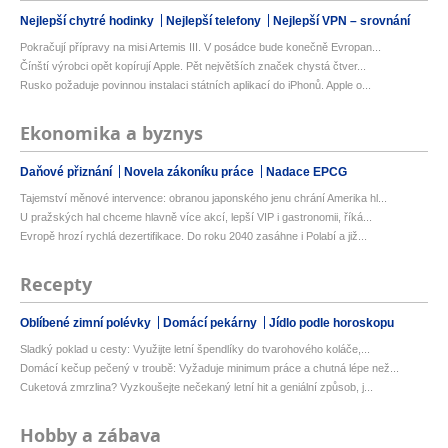
Nejlepší chytré hodinky
Nejlepší telefony
Nejlepší VPN – srovnání
Pokračují přípravy na misi Artemis III. V posádce bude konečně Evropan...
Čínští výrobci opět kopírují Apple. Pět největších značek chystá čtver...
Rusko požaduje povinnou instalaci státních aplikací do iPhonů. Apple o...
Ekonomika a byznys
Daňové přiznání
Novela zákoníku práce
Nadace EPCG
Tajemství měnové intervence: obranou japonského jenu chrání Amerika hl...
U pražských hal chceme hlavně více akcí, lepší VIP i gastronomii, říká...
Evropě hrozí rychlá dezertifikace. Do roku 2040 zasáhne i Polabí a již...
Recepty
Oblíbené zimní polévky
Domácí pekárny
Jídlo podle horoskopu
Sladký poklad u cesty: Využijte letní špendlíky do tvarohového koláče,...
Domácí kečup pečený v troubě: Vyžaduje minimum práce a chutná lépe než...
Cuketová zmrzlina? Vyzkoušejte nečekaný letní hit a geniální způsob, j...
Hobby a zábava