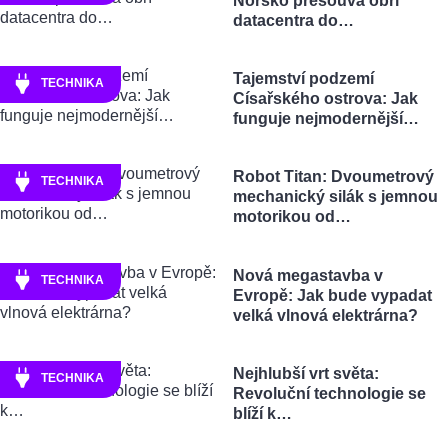
Norsko přesouvá obří
datacentra do…
Tajemství podzemí
TECHNIKA
Císařského ostrova: Jak
funguje nejmodernější…
Robot Titan: Dvoumetrový
TECHNIKA
mechanický silák s jemnou
motorikou od…
Nová megastavba v
TECHNIKA
Evropě: Jak bude vypadat
velká vlnová elektrárna?
Nejhlubší vrt světa:
TECHNIKA
Revoluční technologie se
blíží k…