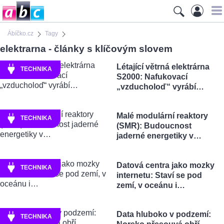
Ábíčko.cz
Tagy
elektrarna - články s klíčovým slovem
Létající větrná elektrárna
TECHNIKA
S2000: Nafukovací
„vzducholoď“ vyrábí…
Malé modulární reaktory
TECHNIKA
(SMR): Budoucnost
jaderné energetiky v…
Datová centra jako mozky
TECHNIKA
internetu: Staví se pod
zemí, v oceánu i…
Data hluboko v podzemí:
TECHNIKA