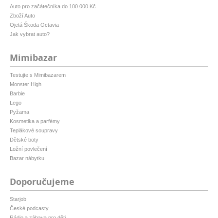
Auto pro začátečníka do 100 000 Kč
Zboží Auto
Ojetá Škoda Octavia
Jak vybrat auto?
Mimibazar
Testujte s Mimibazarem
Monster High
Barbie
Lego
Pyžama
Kosmetika a parfémy
Teplákové soupravy
Dětské boty
Ložní povlečení
Bazar nábytku
Doporučujeme
Starjob
České podcasty
Rádio a zábava pro děti