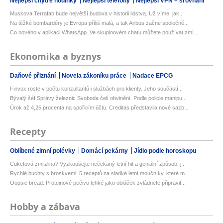
Nejlepší chytré hodinky
Nejlepší telefony
Nejlepší VPN – srovnání
Muskova Terrafab bude největší budova v historii lidstva. Už víme, jak...
Na těžké bombardéry je Evropa příliš malá, a tak Airbus začne společně...
Co nového v aplikaci WhatsApp. Ve skupinovém chatu můžete používat zmí...
Ekonomika a byznys
Daňové přiznání
Novela zákoníku práce
Nadace EPCG
Finvox roste v počtu konzultantů i službách pro klienty. Jeho součástí...
Bývalý šéf Správy železnic Svoboda čelí obvinění. Podle policie manipu...
Úrok až 4,25 procenta na spořicím účtu. Creditas představila nové sazb...
Recepty
Oblíbené zimní polévky
Domácí pekárny
Jídlo podle horoskopu
Cuketová zmrzlina? Vyzkoušejte nečekaný letní hit a geniální způsob, j...
Rychlé buchty s broskvemi: 5 receptů na sladké letní moučníky, které m...
Oopsie bread: Proteinové pečivo lehké jako obláček zvládnete připravit...
Hobby a zábava