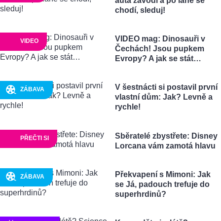
auta závodí a po laně se
chodí, sleduj!
VIDEO mag: Dinosauři v
VIDEO
Čechách! Jsou pupkem
Evropy? A jak se stát…
V šestnácti si postavil první
ZÁBAVA
vlastní dům: Jak? Levně a
rychle!
Sběratelé zbystřete: Disney
PŘEČTI SI
Lorcana vám zamotá hlavu
Překvapení s Mimoni: Jak
ZÁBAVA
se Já, padouch trefuje do
superhrdinů?