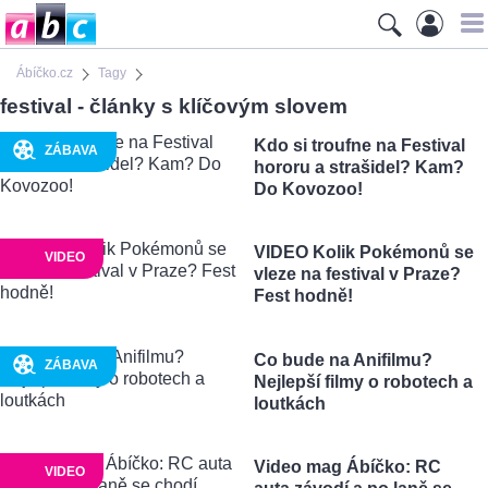
Ábíčko.cz
Tagy
festival - články s klíčovým slovem
Kdo si troufne na Festival
ZÁBAVA
hororu a strašidel? Kam?
Do Kovozoo!
VIDEO Kolik Pokémonů se
VIDEO
vleze na festival v Praze?
Fest hodně!
Co bude na Anifilmu?
ZÁBAVA
Nejlepší filmy o robotech a
loutkách
Video mag Ábíčko: RC
VIDEO