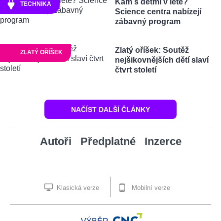
Kam s dětmi v létě?
TECHNIKA
Science centra nabízejí
zábavný program
Zlatý oříšek: Soutěž
ZLATÝ OŘÍŠEK
nejšikovnějších dětí slaví
čtvrt století
NAČÍST DALŠÍ ČLÁNKY
Autoři
Předplatné
Inzerce
Klasická verze
Mobilní verze