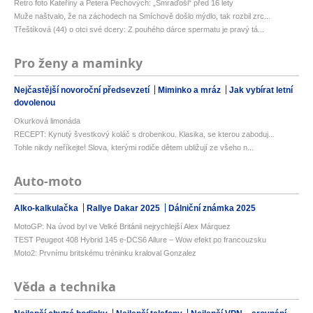
Retro foto Kateřiny a Petera Pechových: „Smraďoši“ před 16 lety
Muže naštvalo, že na záchodech na Smíchově došlo mýdlo, tak rozbil zrc...
Třeštíková (44) o otci své dcery: Z pouhého dárce spermatu je pravý tá...
Pro ženy a maminky
Nejčastější novoroční předsevzetí
Miminko a mráz
Jak vybírat letní
dovolenou
Okurková limonáda
RECEPT: Kynutý švestkový koláč s drobenkou. Klasika, se kterou zaboduj...
Tohle nikdy neříkejte! Slova, kterými rodiče dětem ubližují ze všeho n...
Auto-moto
Alko-kalkulačka
Rallye Dakar 2025
Dálniční známka 2025
MotoGP: Na úvod byl ve Velké Británii nejrychlejší Alex Márquez
TEST Peugeot 408 Hybrid 145 e-DCS6 Allure – Wow efekt po francouzsku
Moto2: Prvnímu britskému tréninku kraloval Gonzalez
Věda a technika