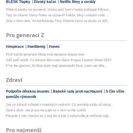
BLESK Tlapky
Divoký kačer
Netflix filmy a seriály
Přibývá paniky na dovolené: Vnuka paní Soni v hotelu poštípaly štěnice...
Tipy na víkend: Harry Potter na výstavě! Folklor, bitvy i setkání vodn...
Sraz v šest ráno. Vrchol festivalu Tóny Dolomit zazní za úsvitu ve 300...
Pro generaci Z
#inspirace
#wellbeing
#news
Proč každá generace hledá svůj signature beauty look
Září patří módě: Co přinese Mercedes-Benz Prague Fashion Week SS27
F*ck the glasses: AI Meta brýle mají zjednodušit život, zatím ale děla...
Zdraví
Podpořte dětskou imunitu
Babské rady proti nachlazení
S čím vším
pomůže rýmovník
Jak se zdravě zchladit v tropických vedrech: Co pomáhá a kdy už riskuj...
Úpal a úžeh: Jak je poznat a jak se z nich rychle vyléčit
Parazité v nás: Kterým se u nás líbí a kde v našem těle je můžeme nají...
Pro nejmenší