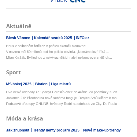
VÝBĚR
Aktuálně
Blesk Vánoce
Kalendář svátků 2025
INFO.cz
Hnus v oblíbeném řetězci: V pečivu skotačil hlodavec!
V trezoru měl 80 milionů, teď ho policie obvinila. „Nemám slov,“ říká ...
Milan Knížák: Byl jednou z nejvýraznějších, ale i nejkontroverznějších...
Sport
MS hokej 2025
Biatlon
Liga mistrů
Dva velké odchody ze Sparty! Haraslín chce do Arábie, co podmínky Kuch...
Jablonec 2.0: Přechod na nové schéma funguje. Dvojice Srbů klíčem k mo...
Fotbalové přestupy ONLINE: hvězdný Rodri na odchodu ze City. Do Realu ...
Móda a krása
Jak zhubnout
Trendy nehty pro jaro 2025
Nové make-up trendy