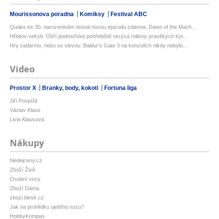
Mourissonova poradna
Komiksy
Festival ABC
Quake ke 30. narozeninám dostal novou epizodu zdarma. Dawn of the Mach...
Hřbitov velryb: Obří podmořské pohřebiště skrývá miliony pravěkých kyt...
Hry zadarmo, nebo se slevou: Baldur's Gate 3 na konzolích nikdy nebylo...
Video
Prostor X
Branky, body, kokoti
Fortuna liga
Jiří Pospíšil
Václav Klaus
Livia Klausová
Nákupy
hledejceny.cz
Zboží Živě
Osobní vozy
Zboží Dáma
zbozi.blesk.cz
Jak na prohlídku ojetého vozu?
HobbyKompas