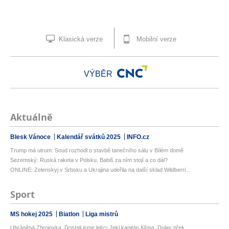
Klasická verze
Mobilní verze
VÝBĚR
Aktuálně
Blesk Vánoce
Kalendář svátků 2025
INFO.cz
Trump má utrum: Soud rozhodl o stavbě tanečního sálu v Bílém domě
Sezemský: Ruská raketa v Polsku. Babiš za ním stojí a co dál?
ONLINE: Zelenskyj v Srbsku a Ukrajina udeřila na další sklad Wildberri...
Sport
MS hokej 2025
Biatlon
Liga mistrů
Ubráněná Zbrojovka. Dostali jsme lekci, řekl kapitán Klíma. Dulay přek...