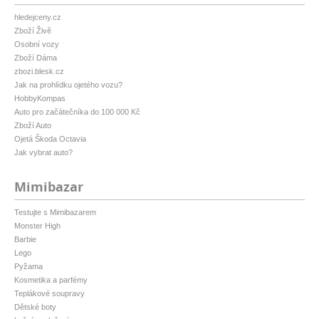
hledejceny.cz
Zboží Živě
Osobní vozy
Zboží Dáma
zbozi.blesk.cz
Jak na prohlídku ojetého vozu?
HobbyKompas
Auto pro začátečníka do 100 000 Kč
Zboží Auto
Ojetá Škoda Octavia
Jak vybrat auto?
Mimibazar
Testujte s Mimibazarem
Monster High
Barbie
Lego
Pyžama
Kosmetika a parfémy
Teplákové soupravy
Dětské boty