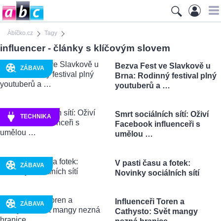
Ábíčko.cz
Tagy
influencer - články s klíčovým slovem
Bezva Fest ve Slavkově u
ZÁBAVA
Brna: Rodinný festival plný
youtuberů a …
Smrt sociálních sítí: Oživí
TECHNIKA
Facebook influenceři s
umělou …
V pasti času a fotek:
ZÁBAVA
Novinky sociálních sítí
Influenceři Toren a
ZÁBAVA
Cathysto: Svět mangy