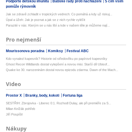
Podpořte dětskou imunitu
Babské rady proti nachlazení
S čím vším
pomůže rýmovník
Jak se zdravě zchladit v tropických vedrech: Co pomáhá a kdy už riskuj...
Úpal a úžeh: Jak je poznat a jak se z nich rychle vyléčit
Parazité v nás: Kterým se u nás líbí a kde v našem těle je můžeme nají...
Pro nejmenší
Mourissonova poradna
Komiksy
Festival ABC
Kdo vynalezl kapesník? Historie od středověku po papírové kapesníky
Ghost Recon Wildlands dostal vylepšení a novou misi. Starší díl Ubisof...
Quake ke 30. narozeninám dostal novou epizodu zdarma. Dawn of the Mach...
Video
Prostor X
Branky, body, kokoti
Fortuna liga
SESTŘIH: Zbrojovka - Liberec 0:1. Rozhodl Dulay, ale při premiéře za S...
Milan Knížák pohřeb
Jiří Pospíšil
Nákupy