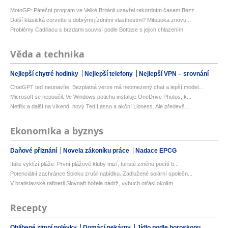
MotoGP: Páteční program ve Velké Británii uzavřel rekordním časem Bezz...
Další klasická corvette s dobrými jízdními vlastnostmi? Mitsuoka znovu...
Problémy Cadillacu s brzdami souvisí podle Bottase s jejich chlazením
Věda a technika
Nejlepší chytré hodinky
Nejlepší telefony
Nejlepší VPN – srovnání
ChatGPT teď neunavíte. Bezplatná verze má neomezený chat a lepší model...
Microsoft se nepoučil. Ve Windows potichu instaluje OneDrive Photos, k...
Netflix a další na víkend: nový Ted Lasso a akční Lioness. Ale předevš...
Ekonomika a byznys
Daňové přiznání
Novela zákoníku práce
Nadace EPCG
Itálie vyklízí pláže. První plážové kluby mizí, turisté změnu pocítí b...
Potenciální zachránce Soleku zrušil nabídku. Zadlužené solární společn...
V bratislavské rafinerii Slovnaft hořela nádrž, výbuch otřásl okolím
Recepty
Oblíbené zimní polévky
Domácí pekárny
Jídlo podle horoskopu