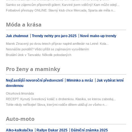
Samko se zájemcům připomněl gólem: Karviné jsem vděčný! Kam může odejí...
Fotbalové přestupy ONLINE: Slavný klub chce Mercada, Sparta ale měla n...
Móda a krása
Jak zhubnout
Trendy nehty pro jaro 2025
Nové make-up trendy
Marek Ztracený po dvou letech příprav naplnil amfiteátr na Letné: Kola...
Nesnášíte pondělí? Vědci přišli se zajímavým vysvětlením
Brutální útok v Tanvaldu: Několik pobodaných
Pro ženy a maminky
Nejčastější novoroční předsevzetí
Miminko a mráz
Jak vybírat letní
dovolenou
Okurková limonáda
RECEPT: Kynutý švestkový koláč s drobenkou. Klasika, se kterou zaboduj...
Tohle nikdy neříkejte! Slova, kterými rodiče dětem ubližují ze všeho n...
Auto-moto
Alko-kalkulačka
Rallye Dakar 2025
Dálniční známka 2025