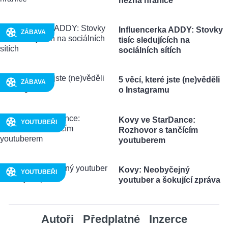
nezná hranice
Influencerka ADDY: Stovky
ZÁBAVA
tisíc sledujících na
sociálních sítích
5 věcí, které jste (ne)věděli
ZÁBAVA
o Instagramu
Kovy ve StarDance:
YOUTUBEŘI
Rozhovor s tančícím
youtuberem
Kovy: Neobyčejný
YOUTUBEŘI
youtuber a šokující zpráva
Autoři
Předplatné
Inzerce