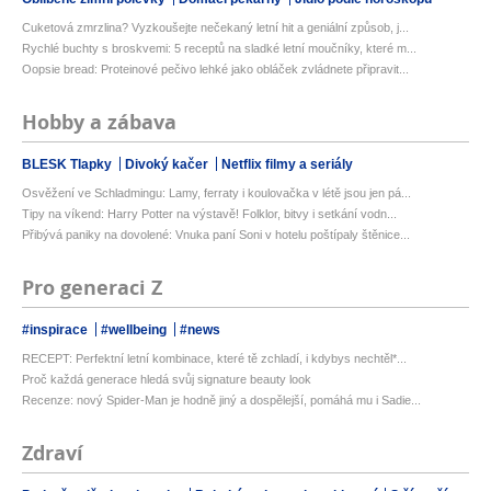
Cuketová zmrzlina? Vyzkoušejte nečekaný letní hit a geniální způsob, j...
Rychlé buchty s broskvemi: 5 receptů na sladké letní moučníky, které m...
Oopsie bread: Proteinové pečivo lehké jako obláček zvládnete připravit...
Hobby a zábava
BLESK Tlapky
Divoký kačer
Netflix filmy a seriály
Osvěžení ve Schladmingu: Lamy, ferraty i koulovačka v létě jsou jen pá...
Tipy na víkend: Harry Potter na výstavě! Folklor, bitvy i setkání vodn...
Přibývá paniky na dovolené: Vnuka paní Soni v hotelu poštípaly štěnice...
Pro generaci Z
#inspirace
#wellbeing
#news
RECEPT: Perfektní letní kombinace, které tě zchladí, i kdybys nechtěl*...
Proč každá generace hledá svůj signature beauty look
Recenze: nový Spider-Man je hodně jiný a dospělejší, pomáhá mu i Sadie...
Zdraví