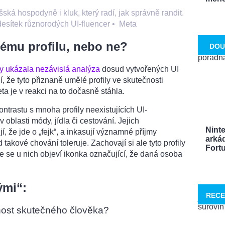
ká hospodyně i kluk, který radí, jak správně randit.
 desítek různorodých UI-fluencer
•
Meta
lému profilu, nebo ne?
DOU
y ukázala nezávislá analýza
dosud vytvořených UI
dí, že tyto přiznaně umělé profily ve skutečnosti
ta je v reakci na to dočasně stáhla.
kontrastu s mnoha profily neexistujících UI-
oblasti módy, jídla či cestování. Jejich
Nint
, že jde o „fejk“, a inkasují významné příjmy
arká
 takové chování toleruje. Zachovají si ale tyto profily
Fortu
že se u nich objeví ikonka označující, že daná osoba
ými“:
RECE
nost skutečného člověka?