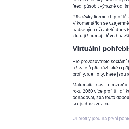
feed, působit výrazně odliš
Příspěvky firemních profilů 
V komentářích se vzájemně h
nadšených uživatelů dnes t
které již nemají důvod navš
Virtuální pohřeb
Pro provozovatele sociální 
uživatelů přichází také o př
profily, ale i o ty, které jso
Matematici navíc upozorňuj
roku 2060 více profilů lidí, 
odhadovat, zda touto dobou 
jak je dnes známe.
UI profily jsou na první po