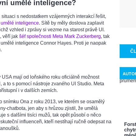
vní umělé inteligence?
u situaci s nedostatkem vzájemných interakcí řešit,
í
umělé inteligence
. Sítě by měly doslova zaplavit
jejichž vzhled i zprávy si vezme na starost právě UI.
 věří jak
šéf společnosti Meta Mark Zuckerberg
, tak
st umělé inteligence Connor Hayes. Proti je naopak
ů.
Č
AUTO
v USA mají od loňského roku oficiálně možnost
il, a to s pomocí nástroje zvaného UI Studio. Meta
přístupní i v dalších zemích.
 snímku Ona z roku 2013, ve kterém se osamělý
ny-chatbota, jen aby s hrůzou zjistil, že umělá
uje s dalšími tisíci mužů, tak opět působí o něco
i skuteční influenceři, kteří nestíhají ručně odepsat na
Fors
 fanoušků.
chytr
méně 