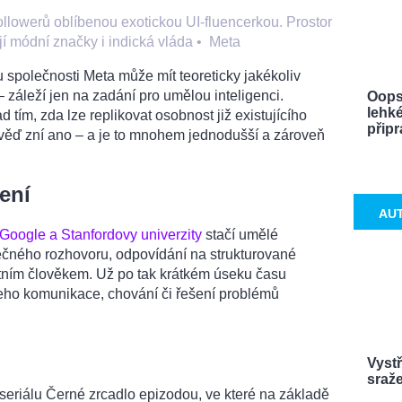
followerů oblíbenou exotickou UI-fluencerkou. Prostor
ají módní značky i indická vláda
•
Meta
u společnosti Meta může mít teoreticky jakékoliv
– záleží jen na zadání pro umělou inteligenci.
Oops
lehké
d tím, zda lze replikovat osobnost již existujícího
připra
ěď zní ano – a je to mnohem jednodušší a zároveň
ení
AU
Google a Stanfordovy univerzity
stačí umělé
lečného rozhovoru, odpovídání na strukturované
étním člověkem. Už po tak krátkém úseku času
eho komunikace, chování či řešení problémů
Vystř
sraže
 seriálu Černé zrcadlo epizodou, ve které na základě