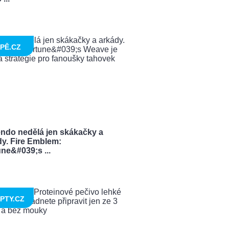
PĚ.CZ
endo nedělá jen skákačky a
dy. Fire Emblem:
ne&#039;s ...
PTY.CZ