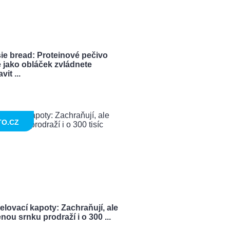
ie bread: Proteinové pečivo
 jako obláček zvládnete
vit ...
TO.CZ
elovací kapoty: Zachraňují, ale
nou srnku prodraží i o 300 ...