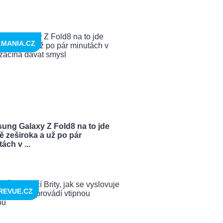
LMANIA.CZ
ung Galaxy Z Fold8 na to jde
ě zeširoka a už po pár
ách v ...
REVUE.CZ