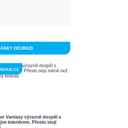
LÁNKY ODJINUD
REVUE.CZ
ter Vantasy výrazně dospěl s
ým interiérem. Přesto stojí
...