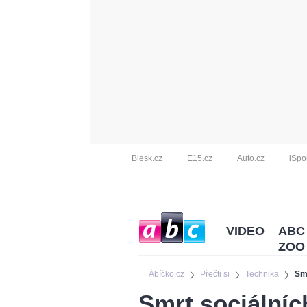
Blesk.cz
E15.cz
Auto.cz
iSpo
VIDEO
ABC
ZOO
Ábíčko.cz
Přečti si
Technika
Smr
Smrt sociálních