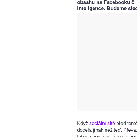
obsahu na Facebooku či 
inteligence. Budeme sled
Když
sociální sítě
před téměř
docela jinak než teď. Převa
fotky a novinky. Jenže s po