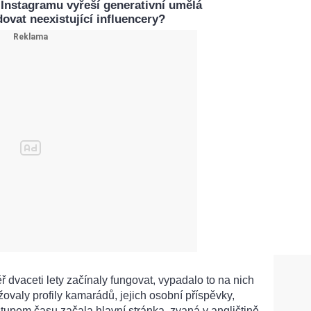
Instagramu vyřeší generativní umělá
ovat neexistující influencery?
 dvaceti lety začínaly fungovat, vypadalo to na nich
žovaly profily kamarádů, jejich osobní příspěvky,
stupem času začala hlavní stránka, zvaná v angličtině