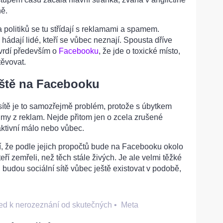
ně.
a politiků se tu střídají s reklamami a spamem.
ádají lidé, kteří se vůbec neznají. Spousta dříve
vrdí především o
Facebooku
, že jde o toxické místo,
těvovat.
iště na Facebooku
sítě je to samozřejmě problém, protože s úbytkem
íjmy z reklam. Nejde přitom jen o zcela zrušené
u aktivní málo nebo vůbec.
í, že podle jejich propočtů bude na Facebooku okolo
kteří zemřeli, než těch stále živých. Je ale velmi těžké
budou sociální sítě vůbec ještě existovat v podobě,
hled k nerozeznání od skutečných
•
Meta