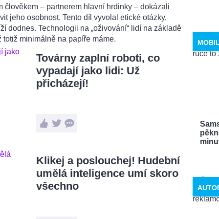
m člověkem – partnerem hlavní hrdinky – dokázali
it jeho osobnost. Tento díl vyvolal etické otázky,
tíží dodnes. Technologii na „oživování“ lidí na základě
už totiž minimálně na papíře máme.
MOBI
Továrny zaplní roboti, co
vypadají jako lidi: Už
přicházejí!
Sams
pěkn
minut
Klikej a poslouchej! Hudební
umělá inteligence umí skoro
všechno
AUTO