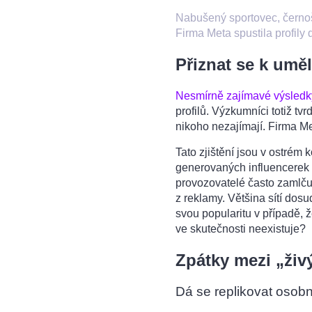
Nabušený sportovec, černošs
Firma Meta spustila profily
Přiznat se k umě
Nesmírně zajímavé výsledk
profilů. Výzkumníci totiž tvr
nikoho nezajímají. Firma Me
Tato zjištění jsou v ostrém 
generovaných influencerek v 
provozovatelé často zamlčují
z reklamy. Většina sítí dosud
svou popularitu v případě, 
ve skutečnosti neexistuje?
Zpátky mezi „živ
Dá se replikovat osob