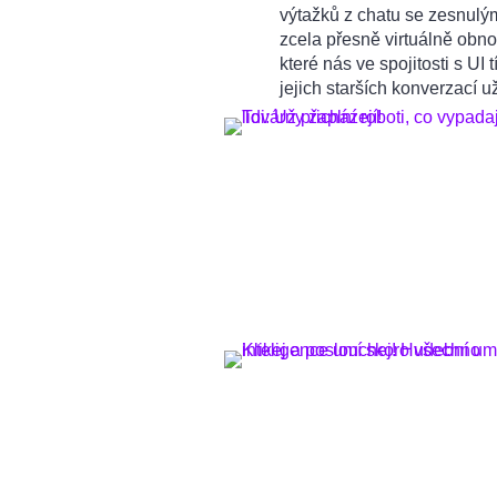
výtažků z chatu se zesnulý
zcela přesně virtuálně obnov
které nás ve spojitosti s UI 
jejich starších konverzací 