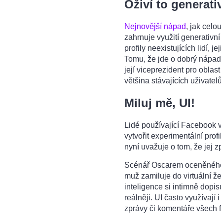
Oživí to generati
Nejnovější nápad
, jak celo
zahrnuje využití generativn
profily neexistujících lidí, 
Tomu, že jde o dobrý nápad,
její viceprezident pro obla
většina stávajících uživatel
Miluj mě, UI!
Lidé používající Facebook 
vytvořit experimentální prof
nyní uvažuje o tom, že jej z
Scénář Oscarem oceněného
muž zamiluje do virtuální že
inteligence si intimně dopis
reálněji. UI často využívají 
zprávy či komentáře všech