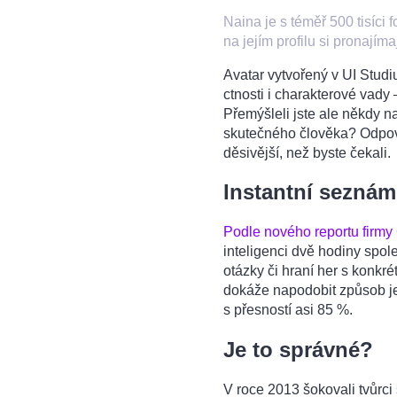
Naina je s téměř 500 tisíci 
na jejím profilu si pronajím
Avatar vytvořený v UI Studi
ctnosti i charakterové vady 
Přemýšleli jste ale někdy na
skutečného člověka? Odpov
děsivější, než byste čekali.
Instantní seznám
Podle nového reportu firmy 
inteligenci dvě hodiny spo
otázky či hraní her s konkr
dokáže napodobit způsob j
s přesností asi 85 %.
Je to správné?
V roce 2013 šokovali tvůrci