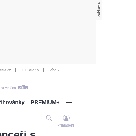
nia.cz
DIGIarena
více
 si Ábíčko
řihovánky
PREMIUM+
Přihlášení
enceři s