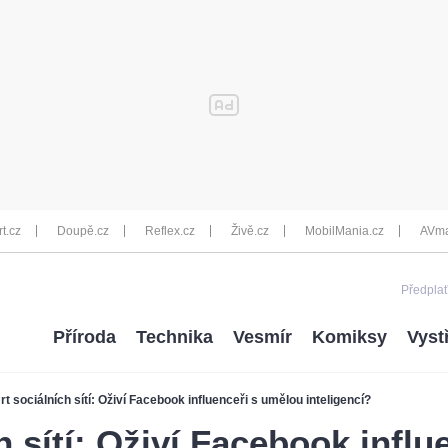
rt.cz
Doupě.cz
Reflex.cz
Živě.cz
MobilMania.cz
AVma
Předplať
Příroda
Technika
Vesmír
Komiksy
Vyst
t sociálních sítí: Oživí Facebook influenceři s umělou inteligencí?
 sítí: Oživí Facebook influ