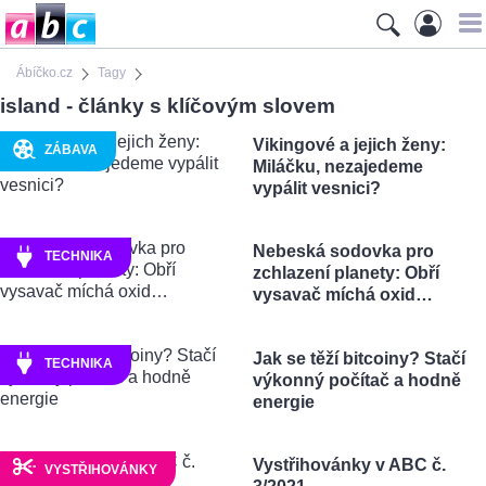
Ábíčko.cz
Tagy
island - články s klíčovým slovem
Vikingové a jejich ženy:
ZÁBAVA
Miláčku, nezajedeme
vypálit vesnici?
Nebeská sodovka pro
TECHNIKA
zchlazení planety: Obří
vysavač míchá oxid…
Jak se těží bitcoiny? Stačí
TECHNIKA
výkonný počítač a hodně
energie
Vystřihovánky v ABC č.
VYSTŘIHOVÁNKY