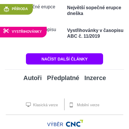
Největší sopečné erupce
PŘÍRODA
dneška
Vystřihovánky v časopisu
VYSTŘIHOVÁNKY
ABC č. 11/2019
NAČÍST DALŠÍ ČLÁNKY
Autoři
Předplatné
Inzerce
Klasická verze
Mobilní verze
VÝBĚR