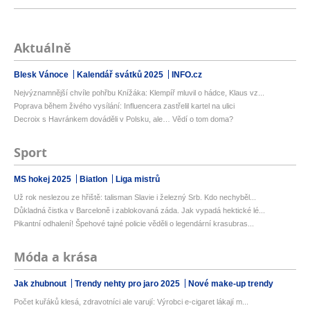
Aktuálně
Blesk Vánoce
Kalendář svátků 2025
INFO.cz
Nejvýznamnější chvíle pohřbu Knížáka: Klempíř mluvil o hádce, Klaus vz...
Poprava během živého vysílání: Influencera zastřelil kartel na ulici
Decroix s Havránkem dováděli v Polsku, ale… Vědí o tom doma?
Sport
MS hokej 2025
Biatlon
Liga mistrů
Už rok neslezou ze hřiště: talisman Slavie i železný Srb. Kdo nechyběl...
Důkladná čistka v Barceloně i zablokovaná záda. Jak vypadá hektické lé...
Pikantní odhalení! Špehové tajné policie věděli o legendární krasubras...
Móda a krása
Jak zhubnout
Trendy nehty pro jaro 2025
Nové make-up trendy
Počet kuřáků klesá, zdravotníci ale varují: Výrobci e-cigaret lákají m...