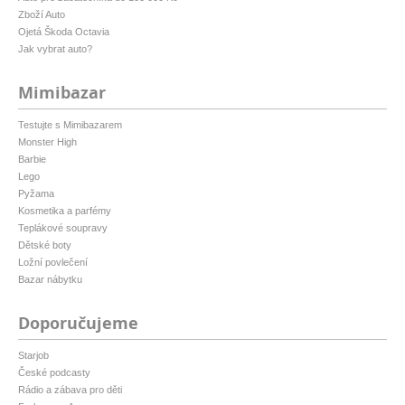
Zboží Auto
Ojetá Škoda Octavia
Jak vybrat auto?
Mimibazar
Testujte s Mimibazarem
Monster High
Barbie
Lego
Pyžama
Kosmetika a parfémy
Teplákové soupravy
Dětské boty
Ložní povlečení
Bazar nábytku
Doporučujeme
Starjob
České podcasty
Rádio a zábava pro děti