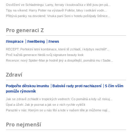
Osvěžení ve Schladmingu: Lamy, ferraty i koulovačka v létě jsou jen pá...
Tipy na víkend: Harry Potter na výstavě! Folklor, bitvy i setkání vodn...
Přibývá paniky na dovolené: Vnuka paní Soni v hotelu poštípaly štěnice...
Pro generaci Z
#inspirace
#wellbeing
#news
RECEPT: Perfektní letní kombinace, které tě zchladí, i kdybys nechtěl*...
Proč každá generace hledá svůj signature beauty look
Recenze: nový Spider-Man je hodně jiný a dospělejší, pomáhá mu i Sadie...
Zdraví
Podpořte dětskou imunitu
Babské rady proti nachlazení
S čím vším
pomůže rýmovník
Jak se zdravě zchladit v tropických vedrech: Co pomáhá a kdy už riskuj...
Úpal a úžeh: Jak je poznat a jak se z nich rychle vyléčit
Parazité v nás: Kterým se u nás líbí a kde v našem těle je můžeme nají...
Pro nejmenší