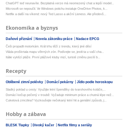
ChatGPT teď neunavíte. Bezplatná verze má neomezený chat a lepší model...
Microsoft se nepoučil. Ve Windows potichu instaluje OneDrive Photos, k...
Netflix a další na víkend: nový Ted Lasso a akční Lioness. Ale předevš...
Ekonomika a byznys
Daňové přiznání
Novela zákoníku práce
Nadace EPCG
Češi propadli motorkám. Král trhu těží z trendu, který jiné děsí
Vláda proškrtala mapu větrných zón. Podívejte se, jestli ta u vaší cha...
Itálie vyklízí pláže. První plážové kluby mizí, turisté změnu pocítí b...
Recepty
Oblíbené zimní polévky
Domácí pekárny
Jídlo podle horoskopu
Sladký poklad u cesty: Využijte letní špendlíky do tvarohového koláče,...
Domácí kečup pečený v troubě: Vyžaduje minimum práce a chutná lépe než...
Cuketová zmrzlina? Vyzkoušejte nečekaný letní hit a geniální způsob, j...
Hobby a zábava
BLESK Tlapky
Divoký kačer
Netflix filmy a seriály