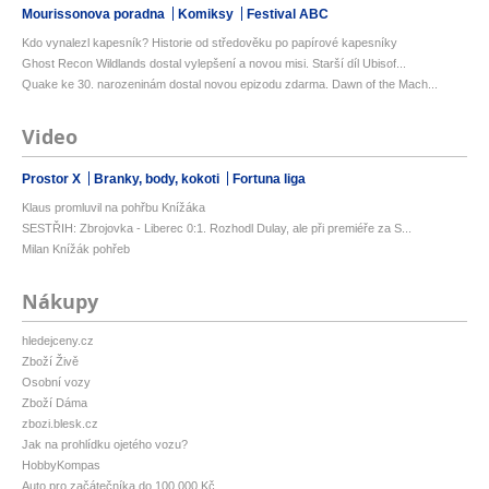
Mourissonova poradna
Komiksy
Festival ABC
Kdo vynalezl kapesník? Historie od středověku po papírové kapesníky
Ghost Recon Wildlands dostal vylepšení a novou misi. Starší díl Ubisof...
Quake ke 30. narozeninám dostal novou epizodu zdarma. Dawn of the Mach...
Video
Prostor X
Branky, body, kokoti
Fortuna liga
Klaus promluvil na pohřbu Knížáka
SESTŘIH: Zbrojovka - Liberec 0:1. Rozhodl Dulay, ale při premiéře za S...
Milan Knížák pohřeb
Nákupy
hledejceny.cz
Zboží Živě
Osobní vozy
Zboží Dáma
zbozi.blesk.cz
Jak na prohlídku ojetého vozu?
HobbyKompas
Auto pro začátečníka do 100 000 Kč