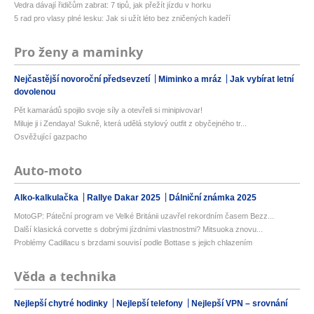
Vedra dávají řidičům zabrat: 7 tipů, jak přežít jízdu v horku
5 rad pro vlasy plné lesku: Jak si užít léto bez zničených kadeří
Pro ženy a maminky
Nejčastější novoroční předsevzetí
Miminko a mráz
Jak vybírat letní
dovolenou
Pět kamarádů spojilo svoje síly a otevřeli si minipivovar!
Miluje ji i Zendaya! Sukně, která udělá stylový outfit z obyčejného tr...
Osvěžující gazpacho
Auto-moto
Alko-kalkulačka
Rallye Dakar 2025
Dálniční známka 2025
MotoGP: Páteční program ve Velké Británii uzavřel rekordním časem Bezz...
Další klasická corvette s dobrými jízdními vlastnostmi? Mitsuoka znovu...
Problémy Cadillacu s brzdami souvisí podle Bottase s jejich chlazením
Věda a technika
Nejlepší chytré hodinky
Nejlepší telefony
Nejlepší VPN – srovnání