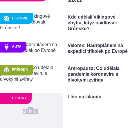
3/2021
Kde udělali Vikingové
HISTORIE
chybu, když osidlovali
Grónsko?
Velorex: Hadraplánem na
AUTA
expedici tříkolek po Evropě
Antropauza: Co udělala
PŘÍRODA
pandemie koronaviru s
divokými zvířaty
Léto na Islandu
DŽOUKY