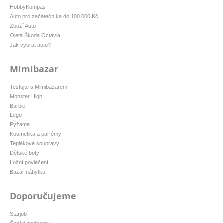
HobbyKompas
Auto pro začátečníka do 100 000 Kč
Zboží Auto
Ojetá Škoda Octavia
Jak vybrat auto?
Mimibazar
Testujte s Mimibazarem
Monster High
Barbie
Lego
Pyžama
Kosmetika a parfémy
Teplákové soupravy
Dětské boty
Ložní povlečení
Bazar nábytku
Doporučujeme
Starjob