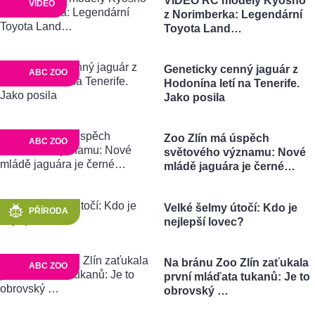
VIDEO RC modely Kyosho
VIDEO
z Norimberka: Legendární
Toyota Land…
Geneticky cenný jaguár z
ABC ZOO
Hodonína letí na Tenerife.
Jako posila
Zoo Zlín má úspěch
ABC ZOO
světového významu: Nové
mládě jaguára je černé…
Velké šelmy útočí: Kdo je
PŘÍRODA
nejlepší lovec?
Na bránu Zoo Zlín zaťukala
ABC ZOO
první mláďata tukanů: Je to
obrovský …