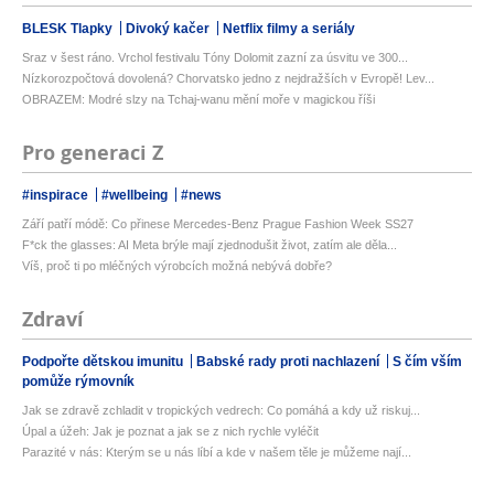
BLESK Tlapky
Divoký kačer
Netflix filmy a seriály
Sraz v šest ráno. Vrchol festivalu Tóny Dolomit zazní za úsvitu ve 300...
Nízkorozpočtová dovolená? Chorvatsko jedno z nejdražších v Evropě! Lev...
OBRAZEM: Modré slzy na Tchaj-wanu mění moře v magickou říši
Pro generaci Z
#inspirace
#wellbeing
#news
Září patří módě: Co přinese Mercedes-Benz Prague Fashion Week SS27
F*ck the glasses: AI Meta brýle mají zjednodušit život, zatím ale děla...
Víš, proč ti po mléčných výrobcích možná nebývá dobře?
Zdraví
Podpořte dětskou imunitu
Babské rady proti nachlazení
S čím vším
pomůže rýmovník
Jak se zdravě zchladit v tropických vedrech: Co pomáhá a kdy už riskuj...
Úpal a úžeh: Jak je poznat a jak se z nich rychle vyléčit
Parazité v nás: Kterým se u nás líbí a kde v našem těle je můžeme nají...