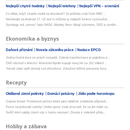
Nejlepší chytré hodinky
Nejlepší telefony
Nejlepší VPN – srovnání
Co dělat, když ztratíte mobil na dovolené? Je potřeba znát číslo IMEI ...
Nečekejte na Android 17. Už teď si můžete ty nejlepší funkce vyzkoušet...
Synology má „novou“ řadu NASů. Modely Neo+ lákají výkonem, SSD a vyměn...
Ekonomika a byznys
Daňové přiznání
Novela zákoníku práce
Nadace EPCG
Jedna česká iluze se právě rozpadá. Zelená transformace je pojistkou p...
Obří obchod v letectví. Americké Apollo kupuje easyJet za 161 miliard ...
Tekuté zlato opět dostojí své přezdívce. Zdražení běžné potraviny brzy...
Recepty
Oblíbené zimní polévky
Domácí pekárny
Jídlo podle horoskopu
Oopsie bread: Proteinové pečivo lehké jako obláček zvládnete připravit...
Pozor na jedovaté cukety! Jeden jasný znak prozradí, že se jim máte vy...
Svěží letní saláty, které vás v horku neunaví: Zkuste k zelenině přida...
Hobby a zábava