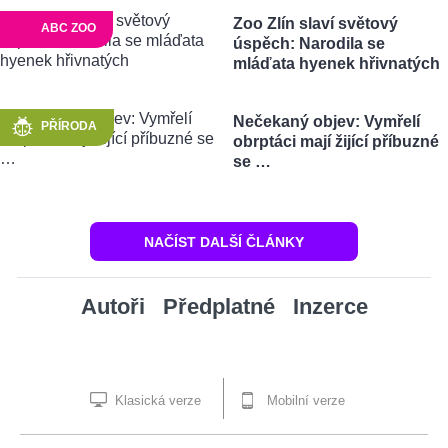
Zoo Zlín slaví světový
ABC ZOO
úspěch: Narodila se
mláďata hyenek hřivnatých
Nečekaný objev: Vymřelí
PŘÍRODA
obrptáci mají žijící příbuzné
se …
NAČÍST DALŠÍ ČLÁNKY
Autoři
Předplatné
Inzerce
Klasická verze
Mobilní verze