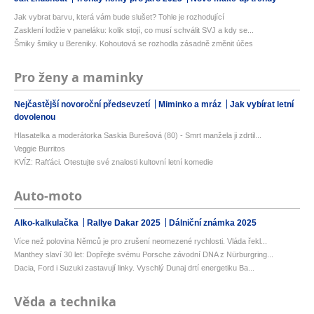
Jak vybrat barvu, která vám bude slušet? Tohle je rozhodující
Zasklení lodžie v paneláku: kolik stojí, co musí schválit SVJ a kdy se...
Šmiky šmiky u Bereniky. Kohoutová se rozhodla zásadně změnit účes
Pro ženy a maminky
Nejčastější novoroční předsevzetí
Miminko a mráz
Jak vybírat letní
dovolenou
Hlasatelka a moderátorka Saskia Burešová (80) - Smrt manžela ji zdrtil...
Veggie Burritos
KVÍZ: Rafťáci. Otestujte své znalosti kultovní letní komedie
Auto-moto
Alko-kalkulačka
Rallye Dakar 2025
Dálniční známka 2025
Více než polovina Němců je pro zrušení neomezené rychlosti. Vláda řekl...
Manthey slaví 30 let: Dopřejte svému Porsche závodní DNA z Nürburgring...
Dacia, Ford i Suzuki zastavují linky. Vyschlý Dunaj drtí energetiku Ba...
Věda a technika