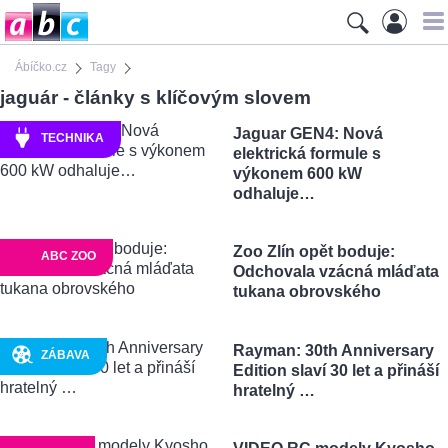
Ábíčko.cz
Tagy
jaguár - články s klíčovým slovem
Jaguar GEN4: Nová
TECHNIKA
elektrická formule s
výkonem 600 kW
odhaluje…
Zoo Zlín opět boduje:
ABC ZOO
Odchovala vzácná mláďata
tukana obrovského
Rayman: 30th Anniversary
ZÁBAVA
Edition slaví 30 let a přináší
hratelný …