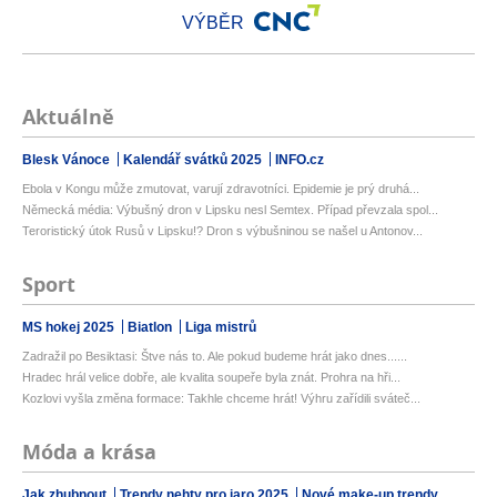
VÝBĚR
Aktuálně
Blesk Vánoce
Kalendář svátků 2025
INFO.cz
Ebola v Kongu může zmutovat, varují zdravotníci. Epidemie je prý druhá...
Německá média: Výbušný dron v Lipsku nesl Semtex. Případ převzala spol...
Teroristický útok Rusů v Lipsku!? Dron s výbušninou se našel u Antonov...
Sport
MS hokej 2025
Biatlon
Liga mistrů
Zadražil po Besiktasi: Štve nás to. Ale pokud budeme hrát jako dnes......
Hradec hrál velice dobře, ale kvalita soupeře byla znát. Prohra na hři...
Kozlovi vyšla změna formace: Takhle chceme hrát! Výhru zařídili sváteč...
Móda a krása
Jak zhubnout
Trendy nehty pro jaro 2025
Nové make-up trendy