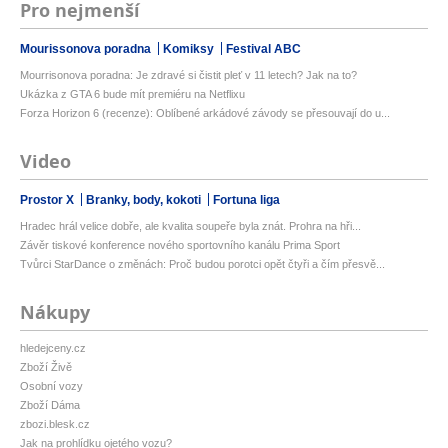
Pro nejmenší
Mourissonova poradna
Komiksy
Festival ABC
Mourrisonova poradna: Je zdravé si čistit pleť v 11 letech? Jak na to?
Ukázka z GTA 6 bude mít premiéru na Netflixu
Forza Horizon 6 (recenze): Oblíbené arkádové závody se přesouvají do u...
Video
Prostor X
Branky, body, kokoti
Fortuna liga
Hradec hrál velice dobře, ale kvalita soupeře byla znát. Prohra na hři...
Závěr tiskové konference nového sportovního kanálu Prima Sport
Tvůrci StarDance o změnách: Proč budou porotci opět čtyři a čím přesvě...
Nákupy
hledejceny.cz
Zboží Živě
Osobní vozy
Zboží Dáma
zbozi.blesk.cz
Jak na prohlídku ojetého vozu?