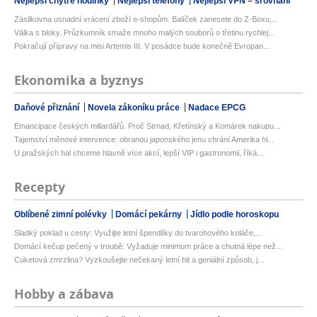
Nejlepší chytré hodinky
Nejlepší telefony
Nejlepší VPN – srovnání
Zásilkovna usnadní vrácení zboží e-shopům. Balíček zanesete do Z-Boxu,...
Válka s bloky. Průzkumník smaže mnoho malých souborů o třetinu rychlej...
Pokračují přípravy na misi Artemis III. V posádce bude konečně Evropan...
Ekonomika a byznys
Daňové přiznání
Novela zákoníku práce
Nadace EPCG
Emancipace českých miliardářů. Proč Strnad, Křetínský a Komárek nakupu...
Tajemství měnové intervence: obranou japonského jenu chrání Amerika hl...
U pražských hal chceme hlavně více akcí, lepší VIP i gastronomii, říká...
Recepty
Oblíbené zimní polévky
Domácí pekárny
Jídlo podle horoskopu
Sladký poklad u cesty: Využijte letní špendlíky do tvarohového koláče,...
Domácí kečup pečený v troubě: Vyžaduje minimum práce a chutná lépe než...
Cuketová zmrzlina? Vyzkoušejte nečekaný letní hit a geniální způsob, j...
Hobby a zábava