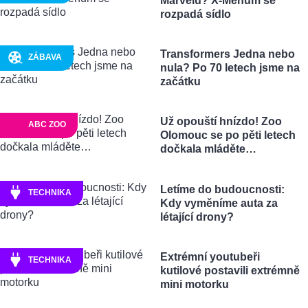
Marvelu? X-Menům se
rozpadá sídlo
Transformers Jedna nebo
ZÁBAVA
nula? Po 70 letech jsme na
začátku
Už opouští hnízdo! Zoo
ABC ZOO
Olomouc se po pěti letech
dočkala mláděte…
Letíme do budoucnosti:
TECHNIKA
Kdy vyměníme auta za
létající drony?
Extrémní youtubeři
TECHNIKA
kutilové postavili extrémně
mini motorku