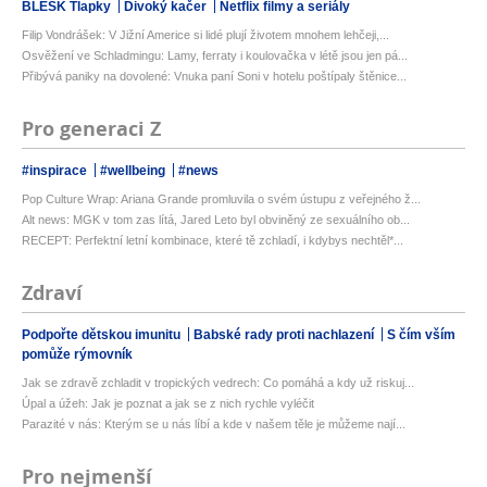
BLESK Tlapky
Divoký kačer
Netflix filmy a seriály
Filip Vondrášek: V Jižní Americe si lidé plují životem mnohem lehčeji,...
Osvěžení ve Schladmingu: Lamy, ferraty i koulovačka v létě jsou jen pá...
Přibývá paniky na dovolené: Vnuka paní Soni v hotelu poštípaly štěnice...
Pro generaci Z
#inspirace
#wellbeing
#news
Pop Culture Wrap: Ariana Grande promluvila o svém ústupu z veřejného ž...
Alt news: MGK v tom zas lítá, Jared Leto byl obviněný ze sexuálního ob...
RECEPT: Perfektní letní kombinace, které tě zchladí, i kdybys nechtěl*...
Zdraví
Podpořte dětskou imunitu
Babské rady proti nachlazení
S čím vším
pomůže rýmovník
Jak se zdravě zchladit v tropických vedrech: Co pomáhá a kdy už riskuj...
Úpal a úžeh: Jak je poznat a jak se z nich rychle vyléčit
Parazité v nás: Kterým se u nás líbí a kde v našem těle je můžeme nají...
Pro nejmenší