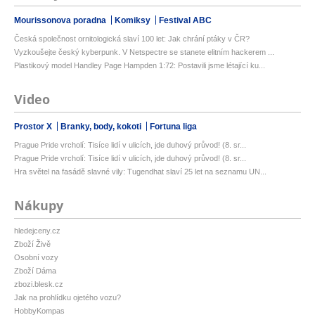
Mourissonova poradna
Komiksy
Festival ABC
Česká společnost ornitologická slaví 100 let: Jak chrání ptáky v ČR?
Vyzkoušejte český kyberpunk. V Netspectre se stanete elitním hackerem ...
Plastikový model Handley Page Hampden 1:72: Postavili jsme létající ku...
Video
Prostor X
Branky, body, kokoti
Fortuna liga
Prague Pride vrcholí: Tisíce lidí v ulicích, jde duhový průvod! (8. sr...
Prague Pride vrcholí: Tisíce lidí v ulicích, jde duhový průvod! (8. sr...
Hra světel na fasádě slavné vily: Tugendhat slaví 25 let na seznamu UN...
Nákupy
hledejceny.cz
Zboží Živě
Osobní vozy
Zboží Dáma
zbozi.blesk.cz
Jak na prohlídku ojetého vozu?
HobbyKompas