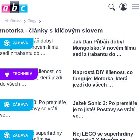
Ábíčko.cz
Tagy
motorka - články s klíčovým slovem
Jak Dan Přibáň dobyl
ZÁBAVA
Mongolsko: V novém filmu
sedl z trabantu do …
Naprostá DIY šílenost, co
TECHNIKA
funguje: Motorka, která
jezdí do všech …
Ježek Sonic 3: Po premiéře
ZÁBAVA
je to jisté! Postavy se vrátí
ve…
Nej LEGO se superhrdiny
ZÁBAVA