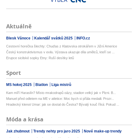
VÝBĚR
Aktuálně
Blesk Vánoce
Kalendář svátků 2025
INFO.cz
Cestovní horečka šlechty: Chuďas z Klatovska otrokářem v Jižní Americe
Český konstruktivismus v exilu. Výstava ukazuje díla umělců, kteří se ...
Erupce sicilské sopky Etny: Ruší desítky letů
Sport
MS hokej 2025
Biatlon
Liga mistrů
Kam míří Haraslín? Místo mrakodrapů oázy, stadion velký jak v Plzni. B...
Manuel před odletem na ME v atletice: Moc bych si přála medaili. Prozr...
Hradecký klenot Umar: jak se dostal do Česka? Bývalý kouč říká: Pokud ...
Móda a krása
Jak zhubnout
Trendy nehty pro jaro 2025
Nové make-up trendy