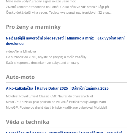
Máte málo vody? Zrádný signál ukáže vaše moč
Životní koncert Ztraceného na Letné: Co se dělo ve VIP stanu? Jágr při...
Česko čeká další vlna veder: Teploty vystoupají nad tropických 32 stup...
Pro ženy a maminky
Nejčastější novoroční předsevzetí
Miminko a mráz
Jak vybírat letní
dovolenou
video Alena Mihulová
Co si zabalit do kufru, abyste na (nejen) u moře zazářily...
Salát s koprem a dresinkem ze zakysané smetany
Auto-moto
Alko-kalkulačka
Rallye Dakar 2025
Dálniční známka 2025
Mototest Royal Enfield Classic 650: Návrat do čtyřicátých let
MotoGP: Ze zisku pole position se ve Velké Británii raduje Jorge Marti...
MotoGP: Postup do druhé části britské kvalifikace vybojovali Morbidell...
Věda a technika