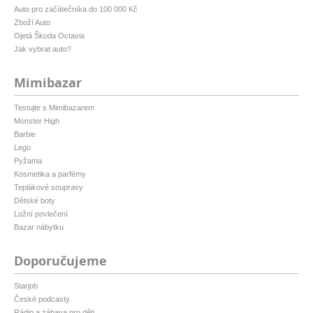
Auto pro začátečníka do 100 000 Kč
Zboží Auto
Ojetá Škoda Octavia
Jak vybrat auto?
Mimibazar
Testujte s Mimibazarem
Monster High
Barbie
Lego
Pyžama
Kosmetika a parfémy
Teplákové soupravy
Dětské boty
Ložní povlečení
Bazar nábytku
Doporučujeme
Starjob
České podcasty
Rádio a zábava pro děti