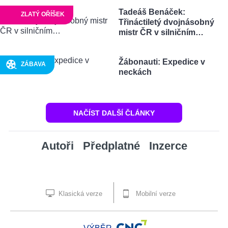
Tadeáš Benáček:
ZLATÝ OŘÍŠEK
Třináctiletý dvojnásobný
mistr ČR v silničním…
Žábonauti: Expedice v
ZÁBAVA
neckách
NAČÍST DALŠÍ ČLÁNKY
Autoři
Předplatné
Inzerce
Klasická verze
Mobilní verze