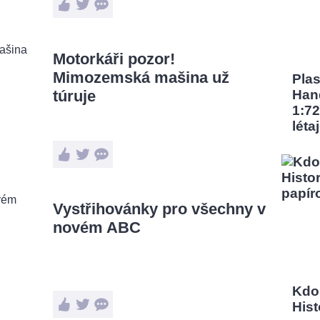
Motorkáři pozor!
Mimozemská mašina už
Pla
túruje
Han
1:72
léta
Vystřihovánky pro všechny v
novém ABC
Kdo
Hist