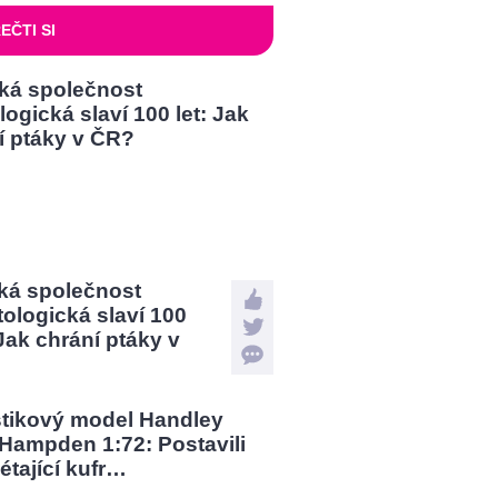
EČTI SI
ká společnost
tologická slaví 100
 Jak chrání ptáky v
?