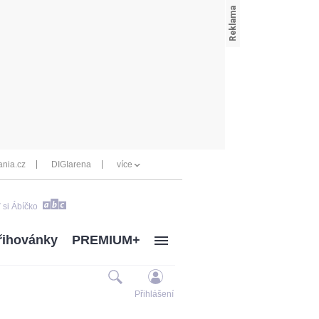
nia.cz
DIGIarena
více
 si Ábíčko
řihovánky
PREMIUM+
Přihlášení