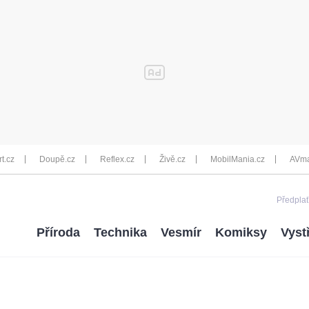
rt.cz
Doupě.cz
Reflex.cz
Živě.cz
MobilMania.cz
AVma
Předplať
Příroda
Technika
Vesmír
Komiksy
Vyst