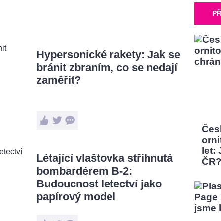
PŘ
Hypersonické rakety: Jak se
bránit zbraním, co se nedají
zaměřit?
Čes
orni
let:
Létající vlaštovka střihnutá
ČR
bombardérem B-2:
Budoucnost letectví jako
papírový model