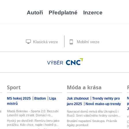
Autoři
Předplatné
Inzerce
Klasická verze
Mobilní verze
VÝBĚR
Sport
Móda a krása
N
MS hokej 2025
Biatlon
Liga
Jak zhubnout
Trendy nehty pro
mistrů
p
jaro 2025
Nové make-up trendy
J
Mladá Boleslav - Sparta 2:0. Bezzubí
l
Navracel domů mrtvá těla Ukrajinců i
Letenští opět ztratili. Domácí ro...
Rusů: Smrt válečného hrdiny oznám...
v
Hyský po divočině: Remízu beru jako
Brutální napadení Soukupa. Právník
C
porážku. Kdo chce, najde i hodně p...
Agáty promluvil
(