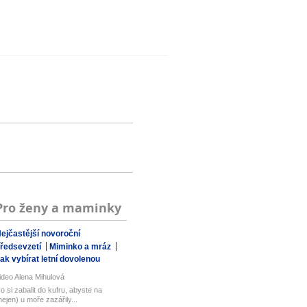
Pro ženy a maminky
ejčastější novoroční
ředsevzetí
Miminko a mráz
ak vybírat letní dovolenou
ideo Alena Mihulová
o si zabalit do kufru, abyste na
nejen) u moře zazářily...