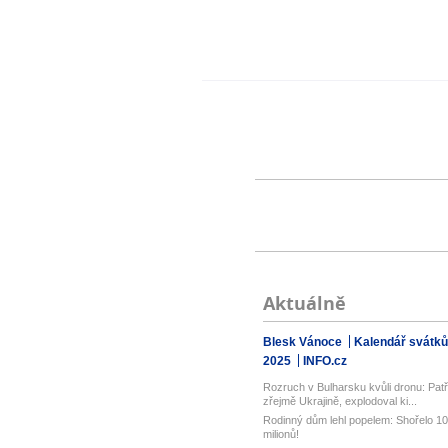
Aktuálně
Blesk Vánoce
Kalendář svátků
2025
INFO.cz
Rozruch v Bulharsku kvůli dronu: Patři
zřejmě Ukrajině, explodoval ki...
Rodinný dům lehl popelem: Shořelo 10
milionů!