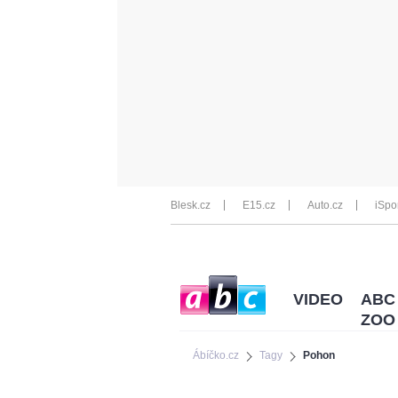
Blesk.cz
E15.cz
Auto.cz
iSpo
VIDEO
ABC
ZOO
Ábíčko.cz
Tagy
Pohon