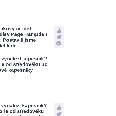
stikový model
dley Page Hampden
: Postavili jsme
jící kufr…
 vynalezl kapesník?
orie od středověku