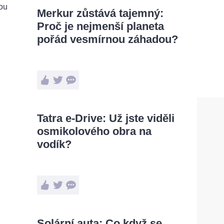
Merkur zůstává tajemný:
Proč je nejmenší planeta
pořád vesmírnou záhadou?
Tatra e-Drive: Už jste viděli
osmikolového obra na
vodík?
Solární auta: Co když se