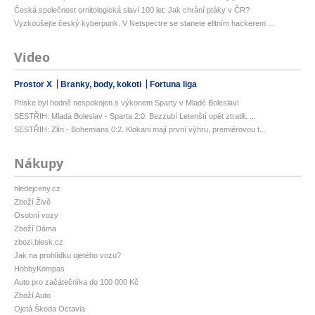
Česká společnost ornitologická slaví 100 let: Jak chrání ptáky v ČR?
Vyzkoušejte český kyberpunk. V Netspectre se stanete elitním hackerem ...
Video
Prostor X
Branky, body, kokoti
Fortuna liga
Priske byl hodně nespokojen s výkonem Sparty v Mladé Boleslavi
SESTŘIH: Mladá Boleslav - Sparta 2:0. Bezzubí Letenští opět ztratili. ...
SESTŘIH: Zlín - Bohemians 0:2. Klokani mají první výhru, premiérovou t...
Nákupy
hledejceny.cz
Zboží Živě
Osobní vozy
Zboží Dáma
zbozi.blesk.cz
Jak na prohlídku ojetého vozu?
HobbyKompas
Auto pro začátečníka do 100 000 Kč
Zboží Auto
Ojetá Škoda Octavia