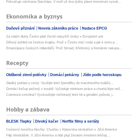
Pokračuje záchrana Starshipu. V moři už dva týdny plave monstrum vysok...
Ekonomika a byznys
Daňové přiznání
Novela zákoníku práce
Nadace EPCG
Za státní dluhy Česko platí čtvrté nejvyšší úroky v Evropské unii
Děsivý pohled na českou krajinu. Proč v Česku mizí voda a jak k tomu p...
Emancipace českých miliardářů. Proč Strnad, Křetínský a Komárek nakupu...
Recepty
Oblíbené zimní polévky
Domácí pekárny
Jídlo podle horoskopu
Sladký poklad u cesty: Využijte letní špendlíky do tvarohového koláče,...
Domácí kečup pečený v troubě: Vyžaduje minimum práce a chutná lépe než...
Cuketová zmrzlina? Vyzkoušejte nečekaný letní hit a geniální způsob, j...
Hobby a zábava
BLESK Tlapky
Divoký kačer
Netflix filmy a seriály
Cestovní horečka šlechty: Chuďas z Klatovska otrokářem v Jižní Americe
Filip Vondrášek: V Jižní Americe si lidé plují životem mnohem lehčeji,...