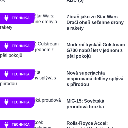
ABC (3)
Zbraň jako ze Star Wars:
TECHNIKA
Dračí oheň sežehne drony
a rakety
Moderní tryskáč Gulstream
TECHNIKA
G700 nabízí let v jednom z
pěti pokojů
Nová superjachta
TECHNIKA
inspirovaná delfíny splývá
s přírodou
MiG-15: Sovětská
TECHNIKA
proudová hrozba
Rolls-Royce Accel:
TECHNIKA