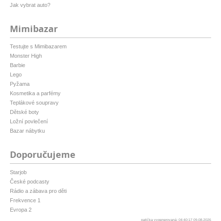
Jak vybrat auto?
Mimibazar
Testujte s Mimibazarem
Monster High
Barbie
Lego
Pyžama
Kosmetika a parfémy
Teplákové soupravy
Dětské boty
Ložní povlečení
Bazar nábytku
Doporučujeme
Starjob
České podcasty
Rádio a zábava pro děti
Frekvence 1
Evropa 2
patička vygenerovaná: 04:40:17 09.08.2026