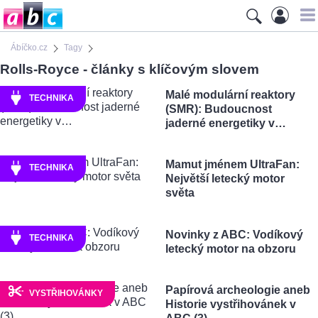
Ábíčko.cz
Tagy
Rolls-Royce - články s klíčovým slovem
Malé modulární reaktory
TECHNIKA
(SMR): Budoucnost
jaderné energetiky v…
Mamut jménem UltraFan:
TECHNIKA
Největší letecký motor
světa
Novinky z ABC: Vodíkový
TECHNIKA
letecký motor na obzoru
Papírová archeologie aneb
VYSTŘIHOVÁNKY
Historie vystřihovánek v