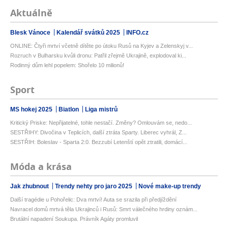
Aktuálně
Blesk Vánoce
Kalendář svátků 2025
INFO.cz
ONLINE: Čtyři mrtví včetně dítěte po útoku Rusů na Kyjev a Zelenskyj v...
Rozruch v Bulharsku kvůli dronu: Patřil zřejmě Ukrajině, explodoval ki...
Rodinný dům lehl popelem: Shořelo 10 milionů!
Sport
MS hokej 2025
Biatlon
Liga mistrů
Kritický Priske: Nepřijatelné, tohle nestačí. Změny? Omlouvám se, nedo...
SESTŘIHY: Divočina v Teplicích, další ztráta Sparty. Liberec vyhrál, Z...
SESTŘIH: Boleslav - Sparta 2:0. Bezzubí Letenští opět ztratili, domácí...
Móda a krása
Jak zhubnout
Trendy nehty pro jaro 2025
Nové make-up trendy
Další tragédie u Pohořelic: Dva mrtví! Auta se srazila při předjíždění
Navracel domů mrtvá těla Ukrajinců i Rusů: Smrt válečného hrdiny oznám...
Brutální napadení Soukupa. Právník Agáty promluvil