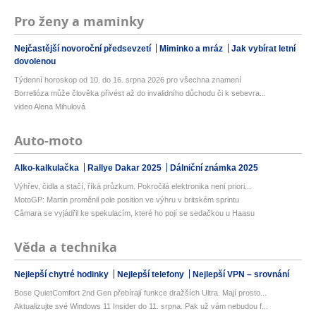
Pro ženy a maminky
Nejčastější novoroční předsevzetí
Miminko a mráz
Jak vybírat letní
dovolenou
Týdenní horoskop od 10. do 16. srpna 2026 pro všechna znamení
Borrelióza může člověka přivést až do invalidního důchodu či k sebevra...
video Alena Mihulová
Auto-moto
Alko-kalkulačka
Rallye Dakar 2025
Dálniční známka 2025
Výhřev, čidla a stačí, říká průzkum. Pokročilá elektronika není priori...
MotoGP: Martin proměnil pole position ve výhru v britském sprintu
Câmara se vyjádřil ke spekulacím, které ho pojí se sedačkou u Haasu
Věda a technika
Nejlepší chytré hodinky
Nejlepší telefony
Nejlepší VPN – srovnání
Bose QuietComfort 2nd Gen přebírají funkce dražších Ultra. Mají prosto...
Aktualizujte své Windows 11 Insider do 11. srpna. Pak už vám nebudou f...