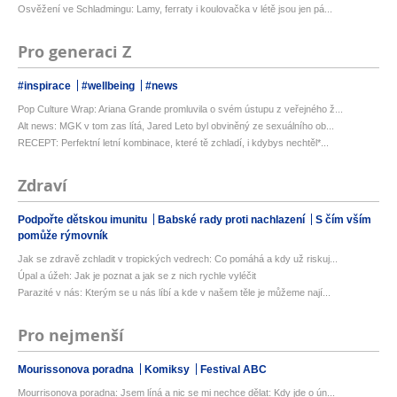
Osvěžení ve Schladmingu: Lamy, ferraty i koulovačka v létě jsou jen pá...
Pro generaci Z
#inspirace
#wellbeing
#news
Pop Culture Wrap: Ariana Grande promluvila o svém ústupu z veřejného ž...
Alt news: MGK v tom zas lítá, Jared Leto byl obviněný ze sexuálního ob...
RECEPT: Perfektní letní kombinace, které tě zchladí, i kdybys nechtěl*...
Zdraví
Podpořte dětskou imunitu
Babské rady proti nachlazení
S čím vším
pomůže rýmovník
Jak se zdravě zchladit v tropických vedrech: Co pomáhá a kdy už riskuj...
Úpal a úžeh: Jak je poznat a jak se z nich rychle vyléčit
Parazité v nás: Kterým se u nás líbí a kde v našem těle je můžeme nají...
Pro nejmenší
Mourissonova poradna
Komiksy
Festival ABC
Mourrisonova poradna: Jsem líná a nic se mi nechce dělat: Kdy jde o ún...