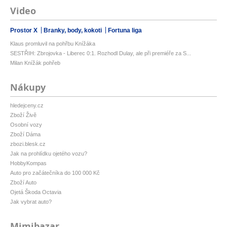
Video
Prostor X
Branky, body, kokoti
Fortuna liga
Klaus promluvil na pohřbu Knížáka
SESTŘIH: Zbrojovka - Liberec 0:1. Rozhodl Dulay, ale při premiéře za S...
Milan Knížák pohřeb
Nákupy
hledejceny.cz
Zboží Živě
Osobní vozy
Zboží Dáma
zbozi.blesk.cz
Jak na prohlídku ojetého vozu?
HobbyKompas
Auto pro začátečníka do 100 000 Kč
Zboží Auto
Ojetá Škoda Octavia
Jak vybrat auto?
Mimibazar