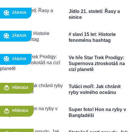
Jídlo 21. století: Řasy a
ZÁBAVA
sinice
# slaví 15 let: Historie
ZÁBAVA
fenoménu hashtag
Ve hře Star Trek Prodigy:
ZÁBAVA
Supernova ztroskotáš na
cizí planetě
Tuláci moří: Jak chránit
PŘÍRODA
ryby volného oceánu
Super foto! Hon na ryby v
PŘÍRODA
Bangladéši