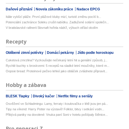
Daňové přiznání
Novela zákoníku práce
Nadace EPCG
Itálie vyklízí pláže. První plážové kluby mizí, turisté změnu pocítí b...
Potenciální zachránce Soleku zrušil nabídku. Zadlužené solární společn...
V bratislavské rafinerii Slovnaft hořela nádrž, výbuch otřásl okolím
Recepty
Oblíbené zimní polévky
Domácí pekárny
Jídlo podle horoskopu
Cuketová zmrzlina? Vyzkoušejte nečekaný letní hit a geniální způsob, j...
Rychlé buchty s broskvemi: 5 receptů na sladké letní moučníky, které m...
Oopsie bread: Proteinové pečivo lehké jako obláček zvládnete připravit...
Hobby a zábava
BLESK Tlapky
Divoký kačer
Netflix filmy a seriály
Osvěžení ve Schladmingu: Lamy, ferraty i koulovačka v létě jsou jen pá...
Tipy na víkend: Harry Potter na výstavě! Folklor, bitvy i setkání vodn...
Přibývá paniky na dovolené: Vnuka paní Soni v hotelu poštípaly štěnice...
Pro generaci Z