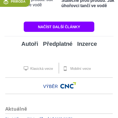
Statečně proti proudu. Jak
PŘÍRODA
úhořovci tančí ve vodě
NAČÍST DALŠÍ ČLÁNKY
Autoři
Předplatné
Inzerce
Klasická verze
Mobilní verze
VÝBĚR
Aktuálně