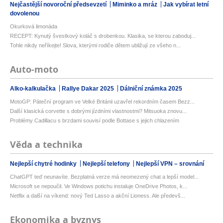
Nejčastější novoroční předsevzetí
Miminko a mráz
Jak vybírat letní
dovolenou
Okurková limonáda
RECEPT: Kynutý švestkový koláč s drobenkou. Klasika, se kterou zaboduj...
Tohle nikdy neříkejte! Slova, kterými rodiče dětem ubližují ze všeho n...
Auto-moto
Alko-kalkulačka
Rallye Dakar 2025
Dálniční známka 2025
MotoGP: Páteční program ve Velké Británii uzavřel rekordním časem Bezz...
Další klasická corvette s dobrými jízdními vlastnostmi? Mitsuoka znovu...
Problémy Cadillacu s brzdami souvisí podle Bottase s jejich chlazením
Věda a technika
Nejlepší chytré hodinky
Nejlepší telefony
Nejlepší VPN – srovnání
ChatGPT teď neunavíte. Bezplatná verze má neomezený chat a lepší model...
Microsoft se nepoučil. Ve Windows potichu instaluje OneDrive Photos, k...
Netflix a další na víkend: nový Ted Lasso a akční Lioness. Ale předevš...
Ekonomika a byznys