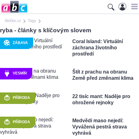
Ábíčko.cz
Tagy
ryba - články s klíčovým slovem
Coral Island: Virtuální
ZÁBAVA
záchrana životního
prostředí
Štít z prachu na obranu
VESMÍR
Země před změnami klima
22 tisíc mant: Naděje pro
PŘÍRODA
ohrožené rejnoky
Medvědi maso nejedí:
PŘÍRODA
Vyvážená pestrá strava
vyhrává