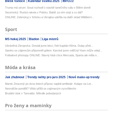
Blesk Vánoce
Kalendář svátků 2025
INFO.cz
Trump má utrum: Soud rozhodl o stavbě tanečního sálu v Bílém domě
Sezemský: Ruská raketa v Polsku. Babiš za ním stojí a co dál?
ONLINE: Zelenskyj v Srbsku a Ukrajina udeřila na další sklad Wildberri...
Sport
MS hokej 2025
Biatlon
Liga mistrů
Ubráněná Zbrojovka. Dostali jsme lekci, řekl kapitán Klíma. Dulay přek...
Samko se zájemcům připomněl gólem: Karviné jsem vděčný! Kam může odejí...
Fotbalové přestupy ONLINE: Slavný klub chce Mercada, Sparta ale měla n...
Móda a krása
Jak zhubnout
Trendy nehty pro jaro 2025
Nové make-up trendy
Marek Ztracený po dvou letech příprav naplnil amfiteátr: Kolaps na Let...
Nesnášíte pondělí? Vědci přišli se zajímavým vysvětlením
Brutální útok v Tanvaldu: Několik pobodaných
Pro ženy a maminky