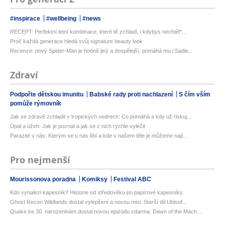
#inspirace
#wellbeing
#news
RECEPT: Perfektní letní kombinace, které tě zchladí, i kdybys nechtěl*...
Proč každá generace hledá svůj signature beauty look
Recenze: nový Spider-Man je hodně jiný a dospělejší, pomáhá mu i Sadie...
Zdraví
Podpořte dětskou imunitu
Babské rady proti nachlazení
S čím vším
pomůže rýmovník
Jak se zdravě zchladit v tropických vedrech: Co pomáhá a kdy už riskuj...
Úpal a úžeh: Jak je poznat a jak se z nich rychle vyléčit
Parazité v nás: Kterým se u nás líbí a kde v našem těle je můžeme nají...
Pro nejmenší
Mourissonova poradna
Komiksy
Festival ABC
Kdo vynalezl kapesník? Historie od středověku po papírové kapesníky
Ghost Recon Wildlands dostal vylepšení a novou misi. Starší díl Ubisof...
Quake ke 30. narozeninám dostal novou epizodu zdarma. Dawn of the Mach...