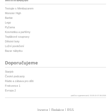
Testujte s Mimibazarem
Monster High
Barbie
Lego
Pyžama
Kosmetika a parfémy
Teplákové soupravy
Dětské boty
Ložní povlečení
Bazar nábytku
Doporučujeme
Starjob
České podcasty
Rádio a zábava pro děti
Frekvence 1
Evropa 2
patička vygenerovaná: 23:30:15 07.08.2026
Inzerce
Redakce
RSS