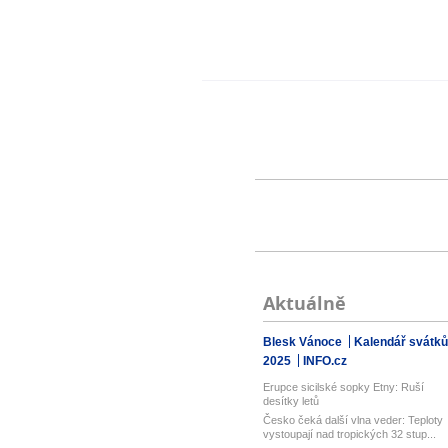
Aktuálně
Blesk Vánoce
Kalendář svátků
2025
INFO.cz
Erupce sicilské sopky Etny: Ruší
desítky letů
Česko čeká další vlna veder: Teploty
vystoupají nad tropických 32 stup...