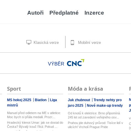
Autoři
Předplatné
Inzerce
Klasická verze
Mobilní verze
VÝBĚR
Sport
Móda a krása
N
MS hokej 2025
Biatlon
Liga
Jak zhubnout
Trendy nehty pro
mistrů
p
jaro 2025
Nové make-up trendy
J
Manuel před odletem na ME v atletice:
Od knotů k elektrice: Brno připomíná
Moc bych si přála medaili. Prozr...
245 let od zavedení veřejného osv...
v
Hradecký klenot Umar: jak se dostal do
Prahou jde duhový průvod: Tisíce lidí v
C
Česka? Bývalý kouč říká: Pokud ...
ulicích! Vrcholí Prague Pride
(