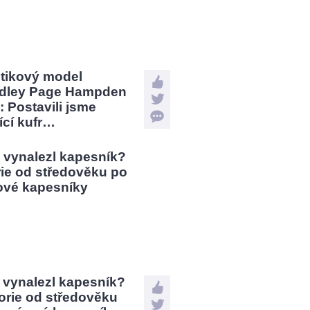
stikový model
dley Page Hampden
: Postavili jsme
jící kufr…
 vynalezl kapesník?
orie od středověku