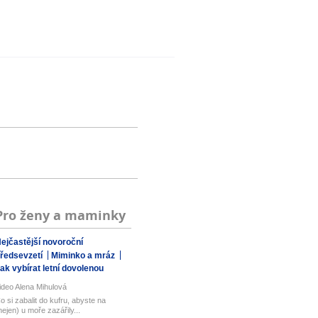
Pro ženy a maminky
ejčastější novoroční
ředsevzetí
Miminko a mráz
ak vybírat letní dovolenou
ideo Alena Mihulová
o si zabalit do kufru, abyste na
nejen) u moře zazářily...