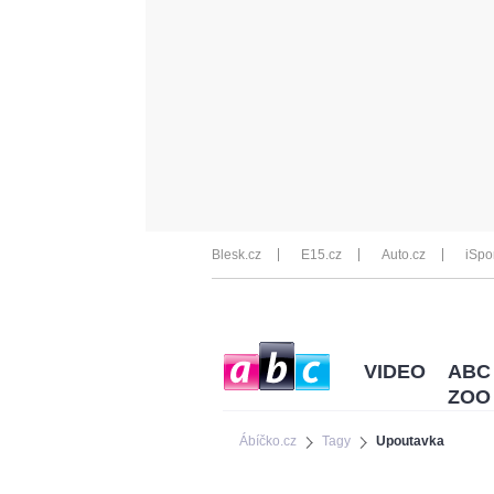
Blesk.cz
E15.cz
Auto.cz
iSpo
VIDEO
ABC
ZOO
Ábíčko.cz
Tagy
Upoutavka