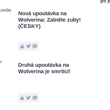
po 
Nová upoutávka na
Wolverina: Zatněte zuby!
(ČESKY)
Druhá upoutávka na
Wolverina je smrtící!