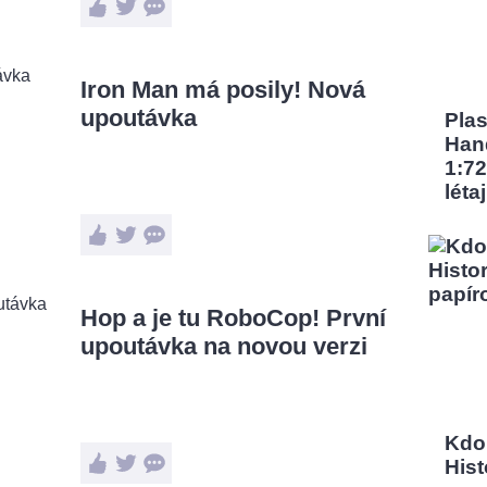
Iron Man má posily! Nová
upoutávka
Pla
Han
1:72
léta
Hop a je tu RoboCop! První
upoutávka na novou verzi
Kdo
Hist