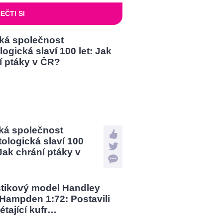
EČTI SI
ká společnost
tologická slaví 100
 Jak chrání ptáky v
?