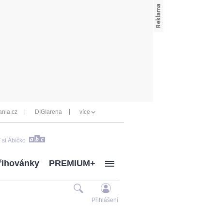
nia.cz
DIGIarena
více
 si Ábíčko
řihovánky
PREMIUM+
Přihlášení