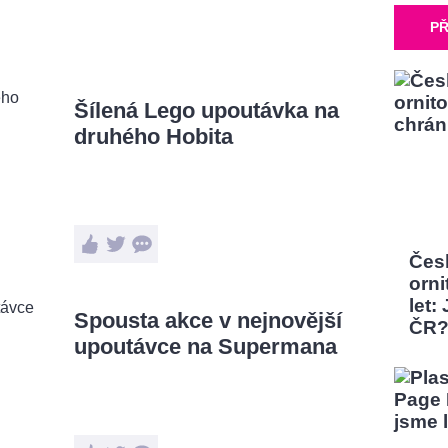
PŘ
Šílená Lego upoutávka na
druhého Hobita
Čes
orni
let:
Spousta akce v nejnovější
ČR
upoutávce na Supermana