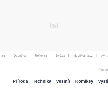
rt.cz
Doupě.cz
Reflex.cz
Živě.cz
MobilMania.cz
AVma
Předplať
Příroda
Technika
Vesmír
Komiksy
Vyst