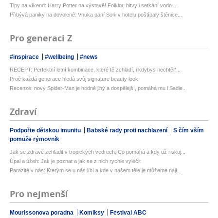
Tipy na víkend: Harry Potter na výstavě! Folklor, bitvy i setkání vodn...
Přibývá paniky na dovolené: Vnuka paní Soni v hotelu poštípaly štěnice...
Pro generaci Z
#inspirace
#wellbeing
#news
RECEPT: Perfektní letní kombinace, které tě zchladí, i kdybys nechtěl*...
Proč každá generace hledá svůj signature beauty look
Recenze: nový Spider-Man je hodně jiný a dospělejší, pomáhá mu i Sadie...
Zdraví
Podpořte dětskou imunitu
Babské rady proti nachlazení
S čím vším
pomůže rýmovník
Jak se zdravě zchladit v tropických vedrech: Co pomáhá a kdy už riskuj...
Úpal a úžeh: Jak je poznat a jak se z nich rychle vyléčit
Parazité v nás: Kterým se u nás líbí a kde v našem těle je můžeme nají...
Pro nejmenší
Mourissonova poradna
Komiksy
Festival ABC