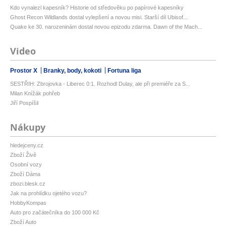
Kdo vynalezl kapesník? Historie od středověku po papírové kapesníky
Ghost Recon Wildlands dostal vylepšení a novou misi. Starší díl Ubisof...
Quake ke 30. narozeninám dostal novou epizodu zdarma. Dawn of the Mach...
Video
Prostor X
Branky, body, kokoti
Fortuna liga
SESTŘIH: Zbrojovka - Liberec 0:1. Rozhodl Dulay, ale při premiéře za S...
Milan Knížák pohřeb
Jiří Pospíšil
Nákupy
hledejceny.cz
Zboží Živě
Osobní vozy
Zboží Dáma
zbozi.blesk.cz
Jak na prohlídku ojetého vozu?
HobbyKompas
Auto pro začátečníka do 100 000 Kč
Zboží Auto