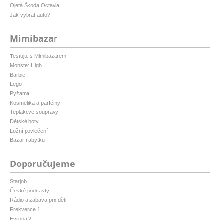
Ojetá Škoda Octavia
Jak vybrat auto?
Mimibazar
Testujte s Mimibazarem
Monster High
Barbie
Lego
Pyžama
Kosmetika a parfémy
Teplákové soupravy
Dětské boty
Ložní povlečení
Bazar nábytku
Doporučujeme
Starjob
České podcasty
Rádio a zábava pro děti
Frekvence 1
Evropa 2