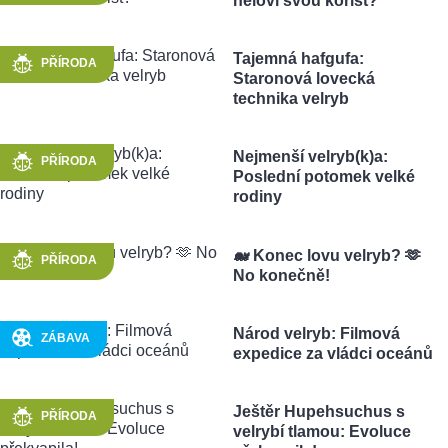
neloví svou kořist?
Tajemná hafgufa:
PŘÍRODA
Staronová lovecká
technika velryb
Nejmenší velryb(k)a:
PŘÍRODA
Poslední potomek velké
rodiny
🐋 Konec lovu velryb? 🫶
PŘÍRODA
No konečně!
Národ velryb: Filmová
ZÁBAVA
expedice za vládci oceánů
Ještěr Hupehsuchus s
PŘÍRODA
velrybí tlamou: Evoluce