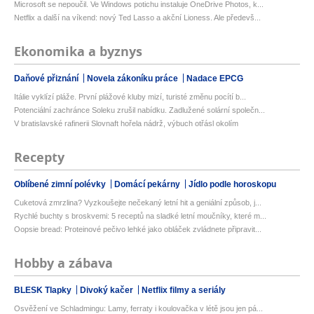
Microsoft se nepoučil. Ve Windows potichu instaluje OneDrive Photos, k...
Netflix a další na víkend: nový Ted Lasso a akční Lioness. Ale předevš...
Ekonomika a byznys
Daňové přiznání
Novela zákoníku práce
Nadace EPCG
Itálie vyklízí pláže. První plážové kluby mizí, turisté změnu pocítí b...
Potenciální zachránce Soleku zrušil nabídku. Zadlužené solární společn...
V bratislavské rafinerii Slovnaft hořela nádrž, výbuch otřásl okolím
Recepty
Oblíbené zimní polévky
Domácí pekárny
Jídlo podle horoskopu
Cuketová zmrzlina? Vyzkoušejte nečekaný letní hit a geniální způsob, j...
Rychlé buchty s broskvemi: 5 receptů na sladké letní moučníky, které m...
Oopsie bread: Proteinové pečivo lehké jako obláček zvládnete připravit...
Hobby a zábava
BLESK Tlapky
Divoký kačer
Netflix filmy a seriály
Osvěžení ve Schladmingu: Lamy, ferraty i koulovačka v létě jsou jen pá...