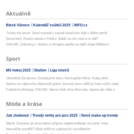
Aktuálně
Blesk Vánoce
Kalendář svátků 2025
INFO.cz
Trump má utrum: Soud rozhodl o stavbě tanečního sálu v Bílém domě
Sezemský: Ruská raketa v Polsku. Babiš za ním stojí a co dál?
ONLINE: Zelenskyj v Srbsku a Ukrajina udeřila na další sklad Wildberri...
Sport
MS hokej 2025
Biatlon
Liga mistrů
Ubráněná Zbrojovka. Dostali jsme lekci, řekl kapitán Klíma. Dulay přek...
Samko se zájemcům připomněl gólem: Karviné jsem vděčný! Kam může odejí...
Fotbalové přestupy ONLINE: Slavný klub chce Mercada, Sparta ale měla n...
Móda a krása
Jak zhubnout
Trendy nehty pro jaro 2025
Nové make-up trendy
Marek Ztracený po dvou letech příprav naplnil amfiteátr na Letné: Kola...
Nesnášíte pondělí? Vědci přišli se zajímavým vysvětlením