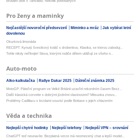
Brutální útok v Tanvaldu: Několik pobodaných
Pro ženy a maminky
Nejčastější novoroční předsevzetí
Miminko a mráz
Jak vybírat letní
dovolenou
Okurková limonáda
RECEPT: Kynutý švestkový koláč s drobenkou. Klasika, se kterou zaboduj...
Tohle nikdy neříkejte! Slova, kterými rodiče dětem ubližují ze všeho n...
Auto-moto
Alko-kalkulačka
Rallye Dakar 2025
Dálniční známka 2025
MotoGP: Páteční program ve Velké Británii uzavřel rekordním časem Bezz...
Další klasická corvette s dobrými jízdními vlastnostmi? Mitsuoka znovu...
Problémy Cadillacu s brzdami souvisí podle Bottase s jejich chlazením
Věda a technika
Nejlepší chytré hodinky
Nejlepší telefony
Nejlepší VPN – srovnání
ChatGPT teď neunavíte. Bezplatná verze má neomezený chat a lepší model...