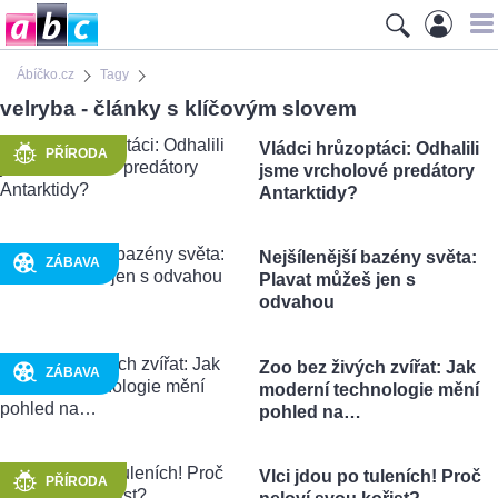
Ábíčko.cz
Tagy
velryba - články s klíčovým slovem
Vládci hrůzoptáci: Odhalili
PŘÍRODA
jsme vrcholové predátory
Antarktidy?
Nejšílenější bazény světa:
ZÁBAVA
Plavat můžeš jen s
odvahou
Zoo bez živých zvířat: Jak
ZÁBAVA
moderní technologie mění
pohled na…
Vlci jdou po tuleních! Proč
PŘÍRODA