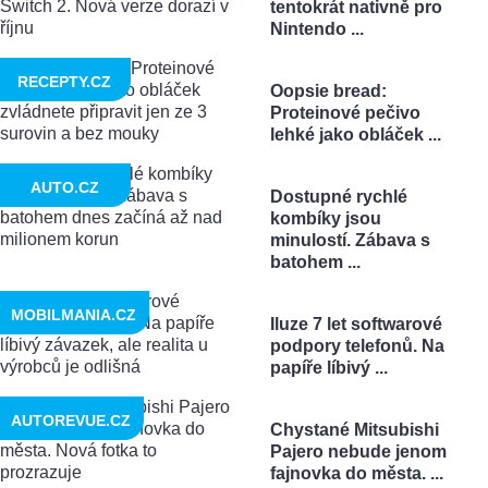
tentokrát nativně pro
Nintendo ...
RECEPTY.CZ
Oopsie bread:
Proteinové pečivo
lehké jako obláček ...
AUTO.CZ
Dostupné rychlé
kombíky jsou
minulostí. Zábava s
batohem ...
MOBILMANIA.CZ
Iluze 7 let softwarové
podpory telefonů. Na
papíře líbivý ...
AUTOREVUE.CZ
Chystané Mitsubishi
Pajero nebude jenom
fajnovka do města. ...