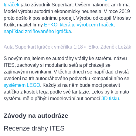
Igráček
jako závodník Superkart. Ovšem nakonec ani firma
Model výrobu autodráh ekonomicky neunesla. V roce 2019
proto došlo k poslednímu prodeji. Výrobu odkoupil Miroslav
Kotík, majitel firmy
EFKO, která je výrobcem hraček,
například zmiňovaného Igráčka
.
Auta Superkart Igráček vměřítku 1:18
•
Efko, Zdeněk Ležák
S novým majitelem se autodráhy vrátily ke starému názvu
ITES, zachovaly si modularitu setů a přicházejí se
zajímavými novinkami. V těchto dnech se například chystá
uvedení na trh autodráhového podvozku kompatibilního se
systémem LEGO
. Každý si na něm bude moct postavit
autíčko z kostek lega podle své fantazie. Letos by k tomuto
systému mělo přibýt i modelování aut pomocí
3D tisku
.
Závody na autodráze
Recenze dráhy ITES