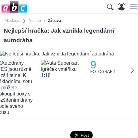
Ábíčko.cz
Přečti si
Zábava
Nejlepší hračka: Jak vznikla legendární
autodráha
9
FOTOGRAFIÍ