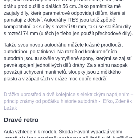
dráhu prodloužili o dalších 56 cm. Jako pamětníka mě
zaujaly díly, které parametrově odpovídají dílům, které si
pamatuji z dětství. Autodráhy ITES jsou totiž zpětně
kompatibilní jak s díly s roztečí 90 mm, tak i se staršími díly
s roztečí 74 mm (u těch je třeba jen použít přechodové díly).
Takže svou novou autodráhu můžete krásně prodloužit
autodráhou po tatínkovi. Na rozdíl od konkurenčních
autodráh jsou tu skvěle vymyšlené spony, kterými se zajistí
pevné spojení jednotlivých dílů dráhy. Za slabinu naopak
považuji uchycení mantinelů, sloupky jsou z měkkého
plastu a v západkách v dráze moc dobře nedrží.
Drážka uprostřed a dvě kolejnice s elektrickým napájením –
princip známý od počátku historie autodráh
•
Efko, Zdeněk
Ležák
Dravé retro
Auta vzhledem k modelu Škoda Favorit vypadají velmi