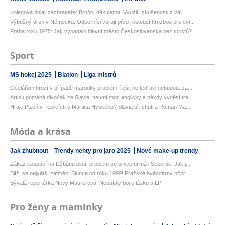
Kolegové dojali záchranáře: Broňo, děkujeme! Využil i zkušenosti z vál...
Výbušný dron v Německu: Odborníci varují před rostoucí hrozbou pro evr...
Praha roku 1975: Jak vypadalo hlavní město Československa bez turistů?...
Sport
MS hokej 2025
Biatlon
Liga mistrů
Ocelářům hrozí v případě marodky problém, řešit ho teď ale nebudou. Ja...
Artisu pomáhá divočák ze Slavie: neumí moc anglicky a někdy vyděsí tre...
Hraje Plzeň v Teplicích o Martina Hyského? Slavia při chuti a Roman Ma...
Móda a krása
Jak zhubnout
Trendy nehty pro jaro 2025
Nové make-up trendy
Zákaz koupání na Džbánu platí, problém se sinicemi má i Šeberák: Jak j...
Blíží se největší zatmění Slunce od roku 1999! Pražské hvězdárny připr...
Bývalá reportérka Novy Maurerová: Neustálý boj o lásku s LP
Pro ženy a maminky