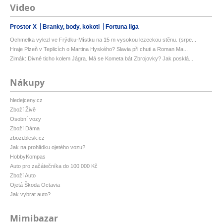
Video
Prostor X
Branky, body, kokoti
Fortuna liga
Ochmelka vylezl ve Frýdku-Místku na 15 m vysokou lezeckou stěnu. (srpe...
Hraje Plzeň v Teplicích o Martina Hyského? Slavia při chuti a Roman Ma...
Zimák: Divné ticho kolem Jágra. Má se Kometa bát Zbrojovky? Jak posklá...
Nákupy
hledejceny.cz
Zboží Živě
Osobní vozy
Zboží Dáma
zbozi.blesk.cz
Jak na prohlídku ojetého vozu?
HobbyKompas
Auto pro začátečníka do 100 000 Kč
Zboží Auto
Ojetá Škoda Octavia
Jak vybrat auto?
Mimibazar