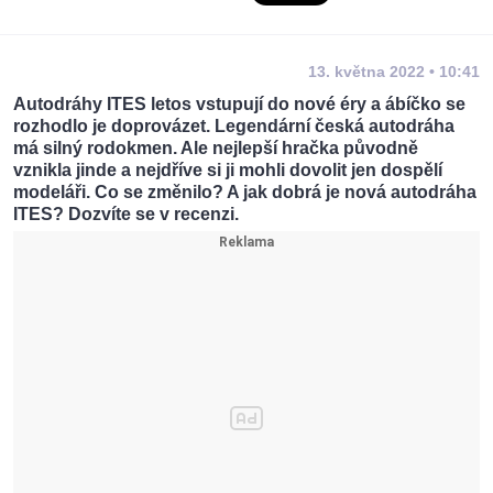
13. května 2022 • 10:41
Autodráhy ITES letos vstupují do nové éry a ábíčko se
rozhodlo je doprovázet. Legendární česká autodráha
má silný rodokmen. Ale nejlepší hračka původně
vznikla jinde a nejdříve si ji mohli dovolit jen dospělí
modeláři. Co se změnilo? A jak dobrá je nová autodráha
ITES? Dozvíte se v recenzi.