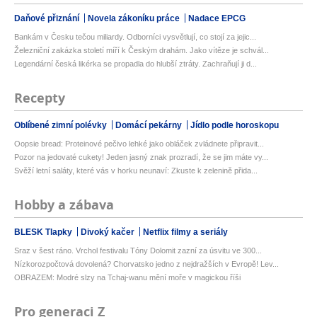
Daňové přiznání
Novela zákoníku práce
Nadace EPCG
Bankám v Česku tečou miliardy. Odborníci vysvětlují, co stojí za jejic...
Železniční zakázka století míří k Českým drahám. Jako vítěze je schvál...
Legendární česká likérka se propadla do hlubší ztráty. Zachraňují ji d...
Recepty
Oblíbené zimní polévky
Domácí pekárny
Jídlo podle horoskopu
Oopsie bread: Proteinové pečivo lehké jako obláček zvládnete připravit...
Pozor na jedovaté cukety! Jeden jasný znak prozradí, že se jim máte vy...
Svěží letní saláty, které vás v horku neunaví: Zkuste k zelenině přida...
Hobby a zábava
BLESK Tlapky
Divoký kačer
Netflix filmy a seriály
Sraz v šest ráno. Vrchol festivalu Tóny Dolomit zazní za úsvitu ve 300...
Nízkorozpočtová dovolená? Chorvatsko jedno z nejdražších v Evropě! Lev...
OBRAZEM: Modré slzy na Tchaj-wanu mění moře v magickou říši
Pro generaci Z