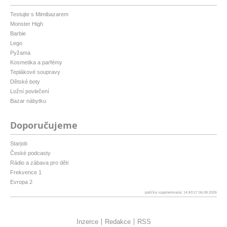
Testujte s Mimibazarem
Monster High
Barbie
Lego
Pyžama
Kosmetika a parfémy
Teplákové soupravy
Dětské boty
Ložní povlečení
Bazar nábytku
Doporučujeme
Starjob
České podcasty
Rádio a zábava pro děti
Frekvence 1
Evropa 2
patička vygenerovaná: 14:40:17 06.08.2026
Inzerce
Redakce
RSS