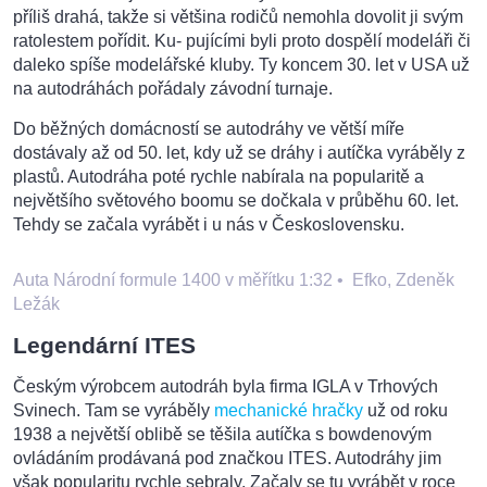
příliš drahá, takže si většina rodičů nemohla dovolit ji svým
ratolestem pořídit. Ku- pujícími byli proto dospělí modeláři či
daleko spíše modelářské kluby. Ty koncem 30. let v USA už
na autodráhách pořádaly závodní turnaje.
Do běžných domácností se autodráhy ve větší míře
dostávaly až od 50. let, kdy už se dráhy i autíčka vyráběly z
plastů. Autodráha poté rychle nabírala na popularitě a
největšího světového boomu se dočkala v průběhu 60. let.
Tehdy se začala vyrábět i u nás v Československu.
Auta Národní formule 1400 v měřítku 1:32
•
Efko, Zdeněk
Ležák
Legendární ITES
Českým výrobcem autodráh byla firma IGLA v Trhových
Svinech. Tam se vyráběly
mechanické hračky
už od roku
1938 a největší oblibě se těšila autíčka s bowdenovým
ovládáním prodávaná pod značkou ITES. Autodráhy jim
však popularitu rychle sebraly. Začaly se tu vyrábět v roce