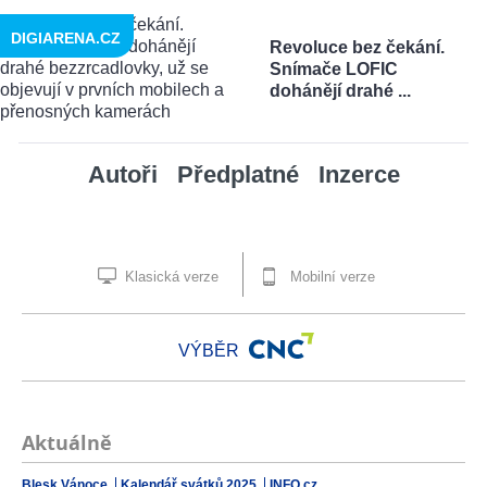
DIGIARENA.CZ
Revoluce bez čekání.
Snímače LOFIC
dohánějí drahé ...
Autoři
Předplatné
Inzerce
Klasická verze
Mobilní verze
VÝBĚR
Aktuálně
Blesk Vánoce
Kalendář svátků 2025
INFO.cz