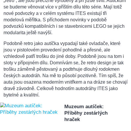
„retro“, ale jsou precizně vyrobeny a při jízdě svítí. Autíčkům
se budeme věnovat více v příštím dílu této série. Mají totiž
nové podvozky a v celém systému ITES existují tři
modelová měřítka. S příchodem novinky v podobě
podvozků kompatibilních i se stavebnicemi LEGO se jejich
modularita ještě navýší.
Podobně retro jako autíčka vypadají také ovladače, které
jsou v pistolovém provedení pohodlné a přesné, ale
vzhledově patří trošku do jiné doby. Podobně jsou na tom i
sloty v přípojném dílu. Domnívám se, že retro design je tak
trošku záměrně pěstovaný a podtrhuje dlouhý rodokmen
českých autodráh. Na mě to působí pozitivně. Tím spíš, že
auta jsou osazena moderním vnitřkem a na dráze se chovají
dravě závodně. Celkově hodnotím autodráhy ITES jako
bytelné a kvalitní.
Muzeum autíček:
Příběhy zestárlých
hraček