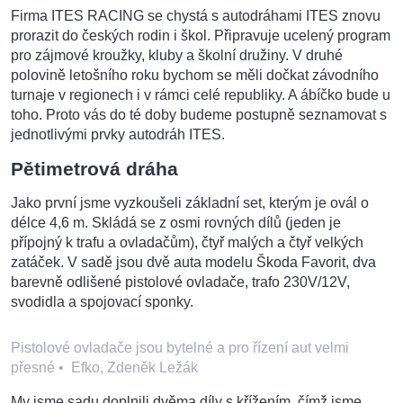
Firma ITES RACING se chystá s autodráhami ITES znovu
prorazit do českých rodin i škol. Připravuje ucelený program
pro zájmové kroužky, kluby a školní družiny. V druhé
polovině letošního roku bychom se měli dočkat závodního
turnaje v regionech i v rámci celé republiky. A ábíčko bude u
toho. Proto vás do té doby budeme postupně seznamovat s
jednotlivými prvky autodráh ITES.
Pětimetrová dráha
Jako první jsme vyzkoušeli základní set, kterým je ovál o
délce 4,6 m. Skládá se z osmi rovných dílů (jeden je
přípojný k trafu a ovladačům), čtyř malých a čtyř velkých
zatáček. V sadě jsou dvě auta modelu Škoda Favorit, dva
barevně odlišené pistolové ovladače, trafo 230V/12V,
svodidla a spojovací sponky.
Pistolové ovladače jsou bytelné a pro řízení aut velmi
přesné
•
Efko, Zdeněk Ležák
My jsme sadu doplnili dvěma díly s křížením, čímž jsme