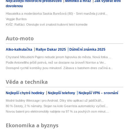
Nejčastější novoroční předsevzetí
Miminko a mráz
Jak vybírat letní
dovolenou
Hlasatelka a moderátorka Saskia Burešová (80) - Smrt manžela ji zdrtil...
Veggie Burritos
KVÍZ: Rafťáci. Otestujte své znalosti kultovní letní komedie
Auto-moto
Alko-kalkulačka
Rallye Dakar 2025
Dálniční známka 2025
Chystané Mitsubishi Pajero nebude jenom fajnovka do města. Nová fotka ...
Podle Antonelliho ještě potrvá, než se dostane na úroveň Norrise a Ver...
Dostupné rychlé kombíky jsou minulostí. Zábava s batohem dnes začíná a...
Věda a technika
Nejlepší chytré hodinky
Nejlepší telefony
Nejlepší VPN – srovnání
Modré bubliny iMessage i pro Android. Díky této aplikaci už jablíčkáři...
80 % čistoty, 2 % námahy. Stojan na kolo Gearrista automaticky vyčistí...
Novou baterii pro elektromobily nabijete na 97 % za pouhých osm minut....
Ekonomika a byznys