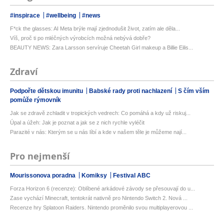
#inspirace
#wellbeing
#news
F*ck the glasses: AI Meta brýle mají zjednodušit život, zatím ale děla...
Víš, proč ti po mléčných výrobcích možná nebývá dobře?
BEAUTY NEWS: Zara Larsson servíruje Cheetah Girl makeup a Billie Eilis...
Zdraví
Podpořte dětskou imunitu
Babské rady proti nachlazení
S čím vším
pomůže rýmovník
Jak se zdravě zchladit v tropických vedrech: Co pomáhá a kdy už riskuj...
Úpal a úžeh: Jak je poznat a jak se z nich rychle vyléčit
Parazité v nás: Kterým se u nás líbí a kde v našem těle je můžeme nají...
Pro nejmenší
Mourissonova poradna
Komiksy
Festival ABC
Forza Horizon 6 (recenze): Oblíbené arkádové závody se přesouvají do u...
Zase vychází Minecraft, tentokrát nativně pro Nintendo Switch 2. Nová ...
Recenze hry Splatoon Raiders. Nintendo proměnilo svou multiplayerovou ...