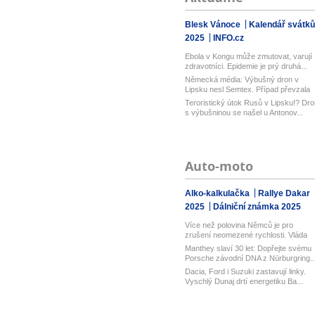
Blesk Vánoce
Kalendář svátků
2025
INFO.cz
Ebola v Kongu může zmutovat, varují
zdravotníci. Epidemie je prý druhá...
Německá média: Výbušný dron v
Lipsku nesl Semtex. Případ převzala
spol...
Teroristický útok Rusů v Lipsku!? Dro
s výbušninou se našel u Antonov...
Auto-moto
Alko-kalkulačka
Rallye Dakar
2025
Dálniční známka 2025
Více než polovina Němců je pro
zrušení neomezené rychlosti. Vláda
řekl...
Manthey slaví 30 let: Dopřejte svému
Porsche závodní DNA z Nürburgring..
Dacia, Ford i Suzuki zastavují linky.
Vyschlý Dunaj drtí energetiku Ba...