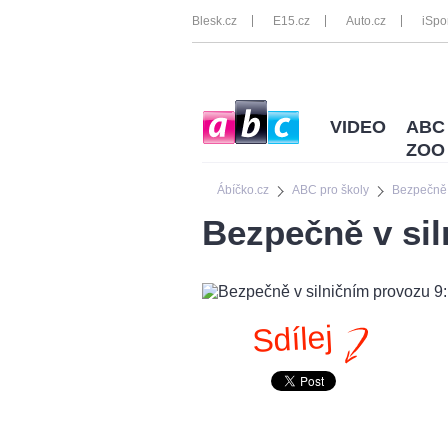
Blesk.cz
E15.cz
Auto.cz
iSpo
VIDEO
ABC
ZOO
Ábíčko.cz
ABC pro školy
Bezpečně n
Bezpečně v sil
Sdílej