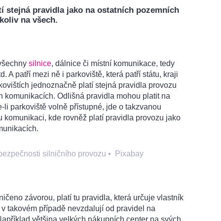
tí stejná pravidla jako na ostatních pozemních
oliv na všech.
 všechny
silnice
, dálnice či místní komunikace, tedy
. A patří mezi ně i parkoviště, která patří státu, kraji
ovištích jednoznačně platí stejná pravidla provozu
h komunikacích. Odlišná pravidla mohou platit na
-li parkoviště volně přístupné, jde o takzvanou
 komunikaci, kde rovněž platí pravidla provozu jako
munikacích.
 bezpečnosti silničního provozu
•
Pixabay
ičeno závorou, platí tu pravidla, která určuje vlastník
i v takovém případě nevzdalují od pravidel na
příklad většina velkých nákupních center na svých