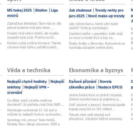
N
MS hokej 2025
Biatlon
Liga
Jak zhubnout
Trendy nehty pro
mistrů
p
jaro 2025
Nové make-up trendy
J
Zadražil po Besiktasi: Štve nás to. Ale
Jak vybrat barvu, která vám bude
pokud budeme hrát jako dnes......
slušet? Tohle je rozhodující
K
d
Hradec hrál velice dobře, ale kvalita
Zasklení lodžie v paneláku: kolik stojí,
k
soupeře byla znát. Prohra na hři...
co musí schválit SVJ a kdy se...
H
B
Kozlovi vyšla změna formace: Takhle
n
Šmiky šmiky u Bereniky. Kohoutová se
chceme hrát! Výhru zařídili sváteč...
rozhodla zásadně změnit účes
V
Věda a technika
Ekonomika a byznys
Nejlepší chytré hodinky
Nejlepší
Daňové přiznání
Novela
O
telefony
Nejlepší VPN –
zákoníku práce
Nadace EPCG
srovnání
Jedna česká iluze se právě rozpadá.
O
Zelená transformace je pojistkou p...
j
Co dělat, když ztratíte mobil na
dovolené? Je potřeba znát číslo IMEI ...
Obří obchod v letectví. Americké Apollo
P
.
kupuje easyJet za 161 miliard ...
z
Nečekejte na Android 17. Už teď si
můžete ty nejlepší funkce vyzkoušet...
Tekuté zlato opět dostojí své
S
přezdívce. Zdražení běžné potraviny
n
Synology má „novou“ řadu NASů.
brzy...
Modely Neo+ lákají výkonem, SSD a
vyměn...