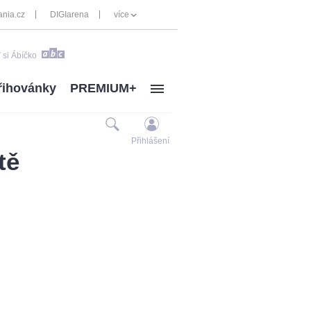
nia.cz
DIGIarena
více
 si Ábíčko
řihovánky
PREMIUM+
Přihlášení
tě