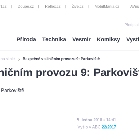
rt.cz
Doupě.cz
Reflex.cz
Živě.cz
MobilMania.cz
AVma
Předplať
Příroda
Technika
Vesmír
Komiksy
Vyst
a silnici
Bezpečně v silničním provozu 9: Parkoviště
ničním provozu 9: Parkoviš
5. ledna 2018 • 14:41
Vyšlo v ABC
22/2017