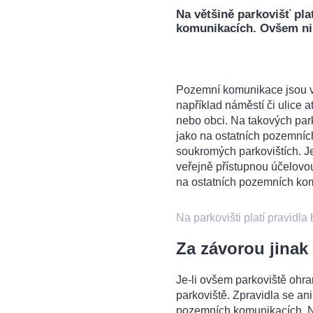
Na většině parkovišť pla
komunikacích. Ovšem nik
Pozemní komunikace jsou
například náměstí či ulice atd
nebo obci. Na takových park
jako na ostatních pozemníc
soukromých parkovištích. Je
veřejně přístupnou účelovou
na ostatních pozemních ko
Na parkovišti platí pravidla
Za závorou jinak
Je-li ovšem parkoviště ohran
parkoviště. Zpravidla se an
pozemních komunikacích. Na