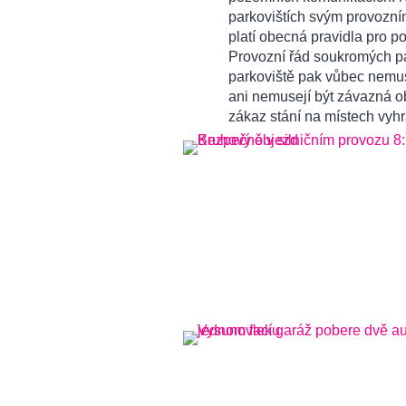
parkovištích svým provozním
platí obecná pravidla pro 
Provozní řád soukromých par
parkoviště pak vůbec nemus
ani nemusejí být závazná o
zákaz stání na místech vyh