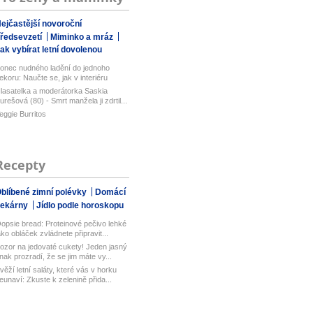
ejčastější novoroční
ředsevzetí
Miminko a mráz
ak vybírat letní dovolenou
onec nudného ladění do jednoho
ekoru: Naučte se, jak v interiéru
om...
lasatelka a moderátorka Saskia
urešová (80) - Smrt manžela ji zdrtil...
eggie Burritos
Recepty
blíbené zimní polévky
Domácí
pekárny
Jídlo podle horoskopu
opsie bread: Proteinové pečivo lehké
ako obláček zvládnete připravit...
ozor na jedovaté cukety! Jeden jasný
nak prozradí, že se jim máte vy...
věží letní saláty, které vás v horku
eunaví: Zkuste k zelenině přida...