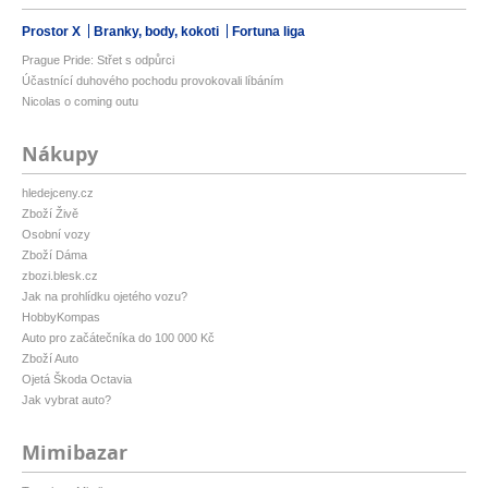
Prostor X
Branky, body, kokoti
Fortuna liga
Prague Pride: Střet s odpůrci
Účastnící duhového pochodu provokovali líbáním
Nicolas o coming outu
Nákupy
hledejceny.cz
Zboží Živě
Osobní vozy
Zboží Dáma
zbozi.blesk.cz
Jak na prohlídku ojetého vozu?
HobbyKompas
Auto pro začátečníka do 100 000 Kč
Zboží Auto
Ojetá Škoda Octavia
Jak vybrat auto?
Mimibazar