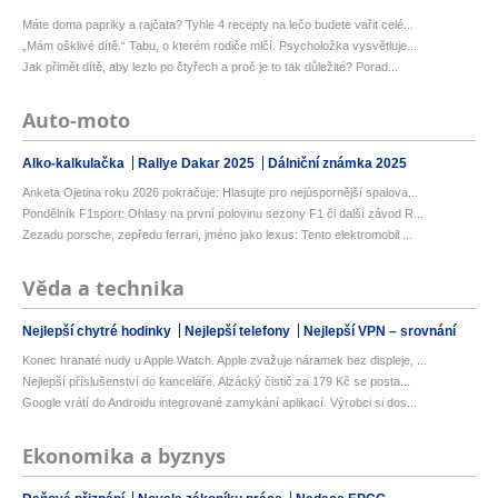
Máte doma papriky a rajčata? Tyhle 4 recepty na lečo budete vařit celé...
„Mám ošklivé dítě.“ Tabu, o kterém rodiče mlčí. Psycholožka vysvětluje...
Jak přimět dítě, aby lezlo po čtyřech a proč je to tak důležité? Porad...
Auto-moto
Alko-kalkulačka
Rallye Dakar 2025
Dálniční známka 2025
Anketa Ojetina roku 2026 pokračuje: Hlasujte pro nejúspornější spalova...
Pondělník F1sport: Ohlasy na první polovinu sezony F1 či další závod R...
Zezadu porsche, zepředu ferrari, jméno jako lexus: Tento elektromobil ...
Věda a technika
Nejlepší chytré hodinky
Nejlepší telefony
Nejlepší VPN – srovnání
Konec hranaté nudy u Apple Watch. Apple zvažuje náramek bez displeje, ...
Nejlepší příslušenství do kanceláře. Alzácký čistič za 179 Kč se posta...
Google vrátí do Androidu integrované zamykání aplikací. Výrobci si dos...
Ekonomika a byznys