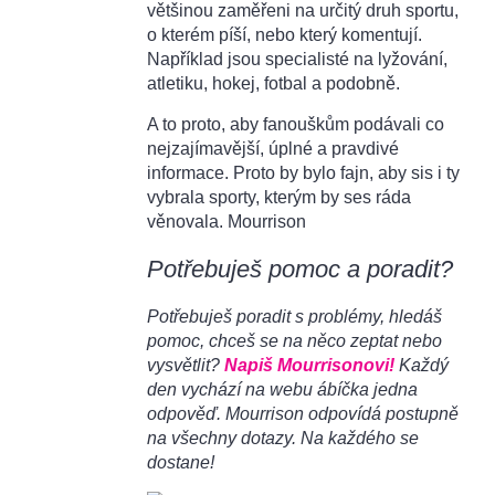
většinou zaměřeni na určitý druh sportu,
o kterém píší, nebo který komentují.
Například jsou specialisté na lyžování,
atletiku, hokej, fotbal a podobně.
A to proto, aby fanouškům podávali co
nejzajímavější, úplné a pravdivé
informace. Proto by bylo fajn, aby sis i ty
vybrala sporty, kterým by ses ráda
věnovala. Mourrison
Potřebuješ pomoc a poradit?
Potřebuješ poradit s problémy, hledáš
pomoc, chceš se na něco zeptat nebo
vysvětlit?
Napiš Mourrisonovi!
Každý
den vychází na webu ábíčka jedna
odpověď. Mourrison odpovídá postupně
na všechny dotazy. Na každého se
dostane!