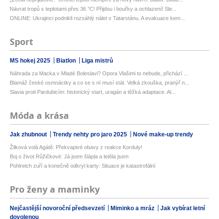
Návrat tropů s teplotami přes 36 °C! Přijdou i bouřky a ochlazení! Sle...
ONLINE: Ukrajinci podnikli rozsáhlý nálet v Tatarstánu. A evakuace kem...
Sport
MS hokej 2025
Biatlon
Liga mistrů
Náhrada za Macka v Mladé Boleslavi? Opora Vlašimi to nebude, přichází ...
Blamáž české osmnáctky a co se s ní musí stát. Velká zkouška, pranýř n...
Slavia proti Pardubicím: historický start, uragán a těžká adaptace. Al...
Móda a krása
Jak zhubnout
Trendy nehty pro jaro 2025
Nové make-up trendy
Žilková volá Agátě: Překvapivé obavy z reakce Korduly!
Boj o život Růžičkové: Já jsem šlápla a letěla jsem
Pohlreich zuří a konečně odkryl karty: Situace je katastrofální
Pro ženy a maminky
Nejčastější novoroční předsevzetí
Miminko a mráz
Jak vybírat letní
dovolenou