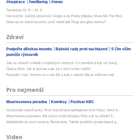
#inspirace
#wellbeing
#news
Tarotskop 10. 8.—16. 8.
Hot events: Začíná slovenský Grape a do Prahy přijedou Show Me The Bod...
Glow up se stává luxusem, proč mladí lidé říkají ano glow downu?
Zdraví
Podpořte dětskou imunitu
Babské rady proti nachlazení
S čím vším
pomůže rýmovník
Jak se zdravě zchladit v tropických vedrech: Co pomáhá a kdy už riskuj...
Úpal a úžeh: Jak je poznat a jak se z nich rychle vyléčit
Parazité v nás: Kterým se u nás líbí a kde v našem těle je můžeme nají...
Pro nejmenší
Mourissonova poradna
Komiksy
Festival ABC
Vychytralé masožravky: Proč masožravá darlingtonie krmí hmyz, který lo...
Mourrisonova poradna: Má smysl zrušit devátou třídu a jít na střední š...
Nahlédněte do nové továrny Škoda Auto: Takhle probíhá výroba baterií p...
Video