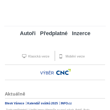
Autoři
Předplatné
Inzerce
Klasická verze
Mobilní verze
VÝBĚR
Aktuálně
Blesk Vánoce
Kalendář svátků 2025
INFO.cz
„Zcela nepřijatelné.“ Umělci tepou Klempíře za nový návrh. Babiš: Budu...