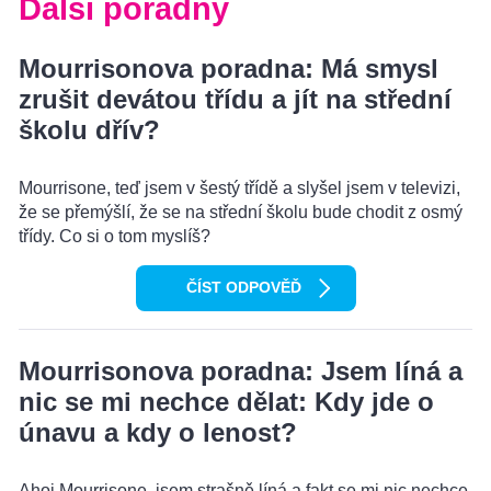
Další poradny
Mourrisonova poradna: Má smysl
zrušit devátou třídu a jít na střední
školu dřív?
Mourrisone, teď jsem v šestý třídě a slyšel jsem v televizi,
že se přemýšlí, že se na střední školu bude chodit z osmý
třídy. Co si o tom myslíš?
ČÍST ODPOVĚĎ
Mourrisonova poradna: Jsem líná a
nic se mi nechce dělat: Kdy jde o
únavu a kdy o lenost?
Ahoj Mourrisone, jsem strašně líná a fakt se mi nic nechce