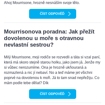
Ahoj Mourrisone, hrozně nesnáším svoje tělo.
ČÍST ODPOVĚĎ
Mourrisonova poradna: Jak přežít
dovolenou u moře s otravnou
nevlastní sestrou?
Milý Mourrisone, moji rodiče se rozvedli a táta si vzal paní,
která má skoro stejně starou holku, jako jsem já. Jenže my
si vůbec nerozumíme. Ona je hrozně ukňouraná a
rozmazlená a nic jí nebaví. No a teď máme jet všichni
poprvé na dovolenou k moři. Já to tam snad nepřežiju. Co
mám podle tebe dělat? Dík
ČÍST ODPOVĚĎ