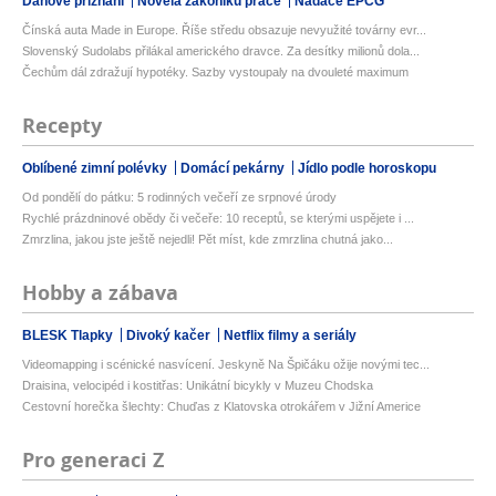
Daňové přiznání
Novela zákoníku práce
Nadace EPCG
Čínská auta Made in Europe. Říše středu obsazuje nevyužité továrny evr...
Slovenský Sudolabs přilákal amerického dravce. Za desítky milionů dola...
Čechům dál zdražují hypotéky. Sazby vystoupaly na dvouleté maximum
Recepty
Oblíbené zimní polévky
Domácí pekárny
Jídlo podle horoskopu
Od pondělí do pátku: 5 rodinných večeří ze srpnové úrody
Rychlé prázdninové obědy či večeře: 10 receptů, se kterými uspějete i ...
Zmrzlina, jakou jste ještě nejedli! Pět míst, kde zmrzlina chutná jako...
Hobby a zábava
BLESK Tlapky
Divoký kačer
Netflix filmy a seriály
Videomapping i scénické nasvícení. Jeskyně Na Špičáku ožije novými tec...
Draisina, velocipéd i kostitřas: Unikátní bicykly v Muzeu Chodska
Cestovní horečka šlechty: Chuďas z Klatovska otrokářem v Jižní Americe
Pro generaci Z