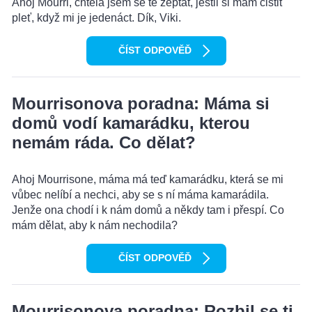
Ahoj Mourri, chtěla jsem se tě zeptat, jestli si mám čistit
pleť, když mi je jedenáct. Dík, Viki.
ČÍST ODPOVĚĎ
Mourrisonova poradna: Máma si
domů vodí kamarádku, kterou
nemám ráda. Co dělat?
Ahoj Mourrisone, máma má teď kamarádku, která se mi
vůbec nelíbí a nechci, aby se s ní máma kamarádila.
Jenže ona chodí i k nám domů a někdy tam i přespí. Co
mám dělat, aby k nám nechodila?
ČÍST ODPOVĚĎ
Mourrisonova poradna: Rozbil se ti