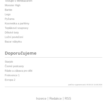
Testujte s Mimibazarem
Monster High
Barbie
Lego
Pyžama
Kosmetika a parfémy
Teplákové soupravy
Dětské boty
Ložní povlečení
Bazar nábytku
Doporučujeme
Starjob
České podcasty
Rádio a zábava pro děti
Frekvence 1
Evropa 2
patička vygenerovaná: 09:30:15 10.08.2026
Inzerce
Redakce
RSS